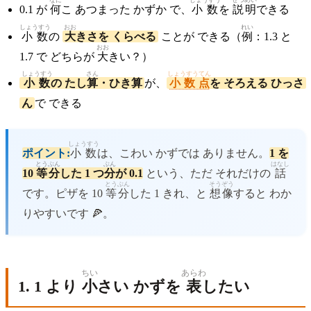
なに
しょうすう
せつめい
0.1 が
何
こ あつまった かずか で、
小数
を
説明
できる
しょうすう
おお
れい
小数
の
大
きさを くらべる
ことが できる（
例
：1.3 と
おお
1.7 で どちらが
大
きい？）
しょうすう
さん
しょうすうてん
小数
の たし
算
・ひき算
が、
小数点
を そろえる ひっさ
ん
で できる
しょうすう
ポイント:
小数
は、こわい かずでは ありません。
1 を
とうぶん
ぶん
はなし
10
等分
した 1 つ
分
が 0.1
という、ただ それだけの
話
とうぶん
そうぞう
です。ピザを 10
等分
した 1 きれ、と
想像
すると わか
りやすいです 🍕。
ちい
あらわ
1. 1 より
小
さい かずを
表
したい