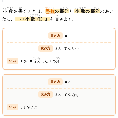
しょうすう
か
せいすう
ぶぶん
しょうすう
ぶぶん
小数
を
書
く ときは、
整数
の
部分
と
小数
の
部分
の あい
しょうすうてん
か
だに、
「.（
小数点
）」
を
書
きます。
0.1
れい てん いち
とうぶん
ぶん
1 を 10
等分
した 1 つ
分
0.7
れい てん なな
0.1 が 7 こ