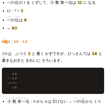
一
の
位
の 1 を くずして、
小数
第
一
位
は
12
に なる
12 − 7 =
5
いち
くらい
一
の
位
は
0
→
0.5
れい
4：3.0 − 1.4
例
か
3.0 は、ふつう
3
と
書
く かずですが、ひっさんでは
3.0
と
か
書
きなおすと きれいに そろいます。
    3.0

 −  1.4

 ──────

しょうすう
だい
いち
い
ひ
いち
くらい
小数
第
一
位
：0 から 4 は
引
けない →
一
の
位
から くり