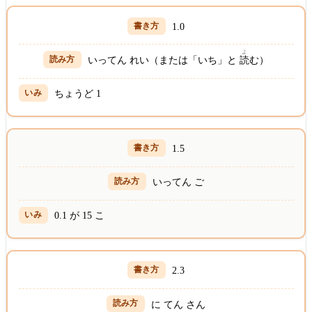
1.0
よ
いってん れい（または「いち」と
読
む）
ちょうど 1
1.5
いってん ご
0.1 が 15 こ
2.3
に てん さん