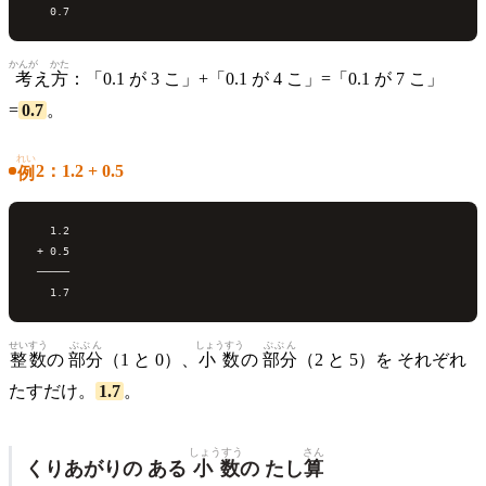
かんが
かた
考
え
方
：「0.1 が 3 こ」+「0.1 が 4 こ」=「0.1 が 7 こ」
=
0.7
。
れい
2：1.2 + 0.5
例
   1.2

 + 0.5

 ─────

せいすう
ぶぶん
しょうすう
ぶぶん
整数
の
部分
（1 と 0）、
小数
の
部分
（2 と 5）を それぞれ
たすだけ。
1.7
。
しょうすう
さん
くりあがりの ある
小数
の たし
算