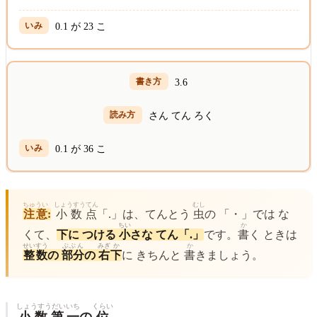
0.1 が 23 こ
3.6
さん てん ろく
0.1 が 36 こ
ちゅうい
しょうすうてん
むし
注意
:
小数点
「.」は、てんとう
虫
の 「・」では な
ちい
か
くて、
下に つける
小
さな てん「.」
です。
書
く ときは
せいすう
ぶぶん
みぎ
か
か
整数
の
部分
の
右
下
に きちんと
書
きましょう。
しょうすうだい
いち
くらい