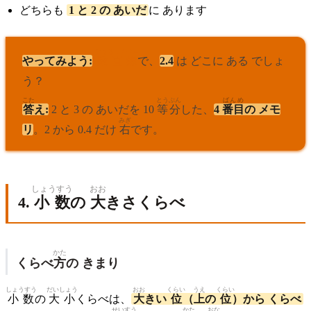
どちらも
1 と 2 の あいだ
に あります
すうちょくせん
やってみよう:
数直線
で、
2.4
は どこに ある でしょ
う？
こた
とうぶん
ばんめ
答
え:
2 と 3 の あいだを 10
等分
した、
4
番目
の メモ
みぎ
リ
。2 から 0.4 だけ
右
です。
しょうすう
おお
4.
小数
の
大
きさくらべ
かた
くらべ
方
の きまり
しょうすう
だいしょう
おお
くらい
うえ
くらい
小数
の
大小
くらべは、
大
きい
位
（
上
の
位
）から くらべ
せいすう
かた
おな