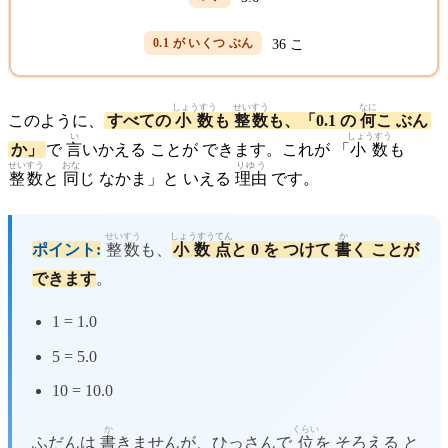
36 こ
しょうすう
せいすう
なに
このように、
すべての
小数
も
整数
も、「0.1 の
何
こ ぶん
い
しょうすう
か」
で
言
いかえる ことが できます。これが 「
小数
も
せいすう
おな
りゆう
整数
と
同
じ なかま」と いえる
理由
です。
せいすう
しょうすうてん
か
ポイント:
整数
も、
小数点
と 0 を つけて
書
く ことが
できます
。
1 = 1.0
5 = 5.0
10 = 10.0
か
くらい
ふだんは
書
きませんが、ひっさんで
位
を そろえる と