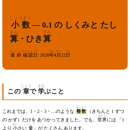
さんすう
ねんせい
3
算数
年生
しょうすう
小数
— 0.1 の しくみと たし
さん
さん
算
・ひき
算
さいしゅう
かくにん
び
ねん
がつ
にち
最終
確認
日
:
2026
年
4
月
22
日
しょう
まな
この
章
で
学
ぶこと
せいすう
これまでは、1・2・3・…のような
整数
（きちんと 1 ずつ
せかい
の かず）だけを あつかってきました。でも、
世界
には 「1
ちい
りょう
より
小
さい
量
」が たくさん あります。