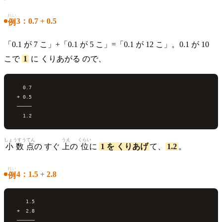
れい
3：0.7 + 0.5
例
「0.1 が 7 こ」+「0.1 が 5 こ」=「0.1 が 12 こ」。0.1 が 10
こで
1
に くりあがる ので、
   0.7

 + 0.5

 ─────

しょうすうてん
うえ
くらい
小数点
の すぐ
上
の
位
に
1 を くりあげ
て、
1.2
。
れい
4：1.5 + 2.8
例
    1.5

 +  2.8

 ──────
