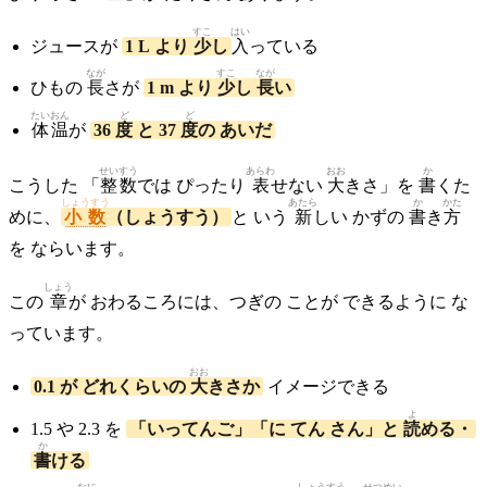
すこ
はい
ジュースが
1 L より
少
し
入
っている
なが
すこ
なが
ひもの
長
さが
1 m より
少
し
長
い
たいおん
ど
ど
体温
が
36
度
と 37
度
の あいだ
せいすう
あらわ
おお
か
こうした 「
整数
では ぴったり
表
せない
大
きさ」を
書
くた
しょうすう
あたら
か
かた
めに、
小数
（しょうすう）
と いう
新
しい かずの
書
き
方
を ならいます。
しょう
この
章
が おわるころには、つぎの ことが できるように な
っています。
おお
0.1 が どれくらいの
大
きさか
イメージできる
よ
1.5 や 2.3 を
「いってんご」「に てん さん」と
読
める・
か
書
ける