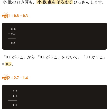
小数
の ひき
算
も、
小数点
を そろえて
ひっさん します。
れい
1：0.8 − 0.3
例
   0.8

 − 0.3

 ─────

「0.1 が 8 こ」から 「0.1 が 3 こ」を ひいて、「0.1 が 5 こ」
=
0.5
。
れい
2：2.7 − 1.4
例
    2.7

 −  1.4

 ──────
