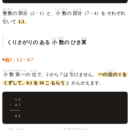
せいすう
ぶぶん
しょうすう
ぶぶん
整数
の
部分
（2 − 1）と、
小数
の
部分
（7 − 4）を それぞれ
ひ
引
いて
1.3
。
しょうすう
さん
くりさがりの ある
小数
の ひき
算
れい
3：1.2 − 0.7
例
しょうすうだい
いち
くらい
ひ
くらい
小数第
一
の
位
で、2 から 7 は
引
けません。
一の
位
の 1 を
くずして、0.1 を 10 こ もらう
と かんがえます。
    1.2

 −  0.7

 ──────

いち
くらい
しょうすう
だい
いち
い