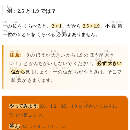
れい
例
：2.5 と 1.9 では？
いち
くらい
しょうすう
だい
一
の
位
を くらべると、
2 > 1
。だから
2.5 > 1.9
。
小数
第
いち
い
ひつよう
一
位
の 5 と 9 を くらべる
必要
は ありません。
ちゅうい
おお
おお
注意
:
「9 の ほうが
大
きい から 1.9 の ほうが
大
き
かなら
おお
い！」と かんちがい しないで ください。
必
ず
大
きい
くらい
いち
くらい
位
から
見ましょう。
一
の
位
が ちがう ときは、そこで
しょう
ぶ
勝
負
が きまります。
ちい
やってみよう:
0.8、1.2、0.5、1.0 を
小
さい じゅんに
ならべましょう。
こた
答
え:
0.5 → 0.8 → 1.0 → 1.2