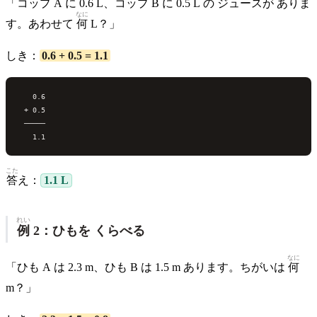
「コップ A に 0.6 L、コップ B に 0.5 L の ジュースが ありま
なに
す。あわせて
何
L？」
しき：
0.6 + 0.5 = 1.1
   0.6

 + 0.5

 ─────

こた
答
え：
1.1 L
れい
例
2：ひもを くらべる
なに
「ひも A は 2.3 m、ひも B は 1.5 m あります。ちがいは
何
m？」