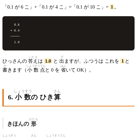
「0.1 が 6 こ」+「0.1 が 4 こ」=「0.1 が 10 こ」=
1
。
   0.6

 + 0.4

 ─────

こたえ
で
ひっさんの
答え
は
1.0
と
出
ますが、ふつうは これを
1
と
か
しょうすうてん
はぶ
書
きます（
小数点
と 0 を
省
いて OK）。
しょうすう
さん
6.
小数
の ひき
算
かたち
きほんの
形
しょうすう
さん
しょうすうてん