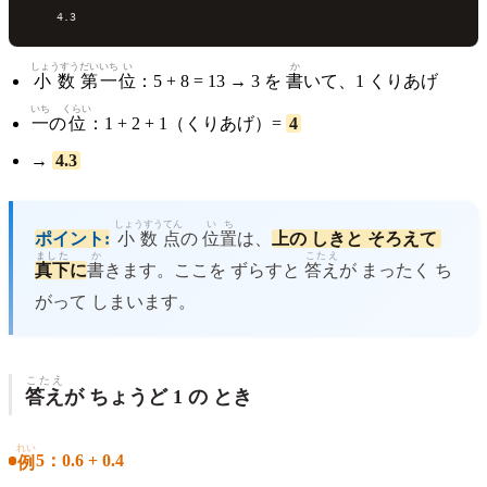
しょうすう
だい
いち
い
か
小数
第
一
位
：5 + 8 = 13 → 3 を
書
いて、1 くりあげ
いち
くらい
一
の
位
：1 + 2 + 1（くりあげ）=
4
→
4.3
しょうすうてん
いち
ポイント:
小数点
の
位置
は、
上の しきと そろえて
ました
か
こたえ
真下
に
書
きます。ここを ずらすと
答え
が まったく ち
がって しまいます。
こたえ
答え
が ちょうど 1 の とき
れい
5：0.6 + 0.4
例