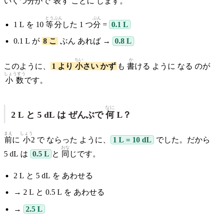
いくつ
分
かで
表
す ことに します。
とうぶん
ぶん
1 L を 10
等分
した 1 つ
分
=
0.1 L
0.1 L が
8 こ
ぶん あれば →
0.8 L
ちい
か
このように、
1 より
小
さい かず
も
書
ける ように なる のが
しょうすう
小数
です。
なに
2 L と 5 dL は ぜんぶで
何
L？
まえ
しょう
前
に
小
2 で ならった ように、
1 L = 10 dL
でした。だから
おな
5 dL は
0.5 L
と
同
じです。
2 L と 5 dL を あわせる
→ 2 L と 0.5 L を あわせる
→
2.5 L