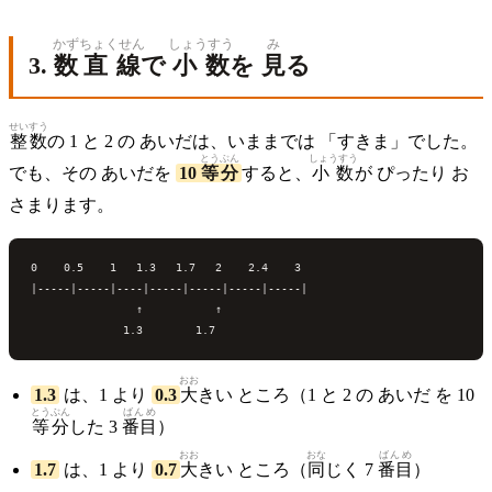
かず
ちょくせん
しょうすう
み
3.
数
直線
で
小数
を
見
る
せいすう
整数
の 1 と 2 の あいだは、いままでは 「すきま」でした。
とうぶん
しょうすう
でも、その あいだを
10
等分
すると、
小数
が ぴったり お
さまります。
0    0.5    1   1.3   1.7   2    2.4    3

|-----|-----|----|-----|-----|-----|-----|

                ↑           ↑

おお
1.3
は、1 より
0.3
大
きい ところ（1 と 2 の あいだ を 10
とうぶん
ばんめ
等分
した 3
番目
）
おお
おな
ばんめ
1.7
は、1 より
0.7
大
きい ところ（
同
じく 7
番目
）