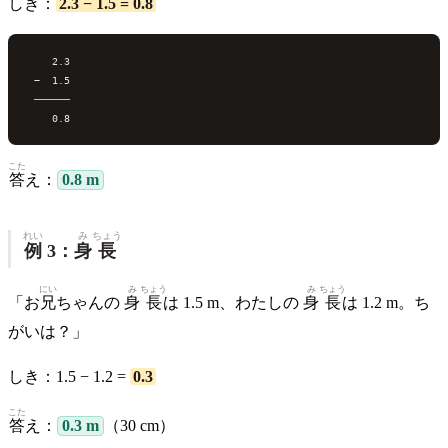
しき：
2.3 − 1.5 = 0.8
    2.3

 −  1.5

 ──────

こた
答
え：
0.8 m
れい
み
ちょう
例
3：
身
長
にい
み
ちょう
み
ちょう
「お
兄
ちゃんの
身
長
は 1.5 m、わたしの
身
長
は 1.2 m。ち
がいは？」
しき：1.5 − 1.2 =
0.3
こた
答
え：
0.3 m
（30 cm）