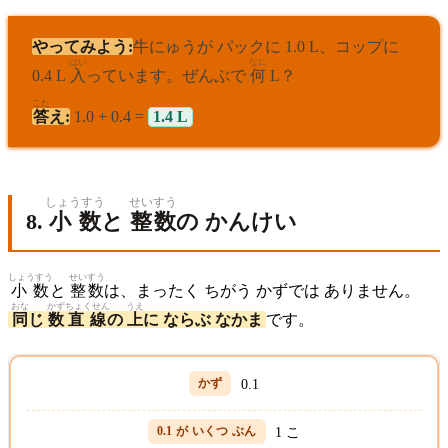
やってみよう:
牛にゅうが パックに 1.0 L、コップに
はい
なに
0.4 L
入
っています。ぜんぶで
何
L？
こた
答
え:
1.0 + 0.4 =
1.4 L
しょうすう
せいすう
8.
小数
と
整数
の かんけい
しょうすう
せいすう
小数
と
整数
は、まったく ちがう かずでは ありません。
おな
かず
ちょくせん
うえ
同
じ
数
直線
の
上
に ならぶ なかま
です。
0.1
1 こ