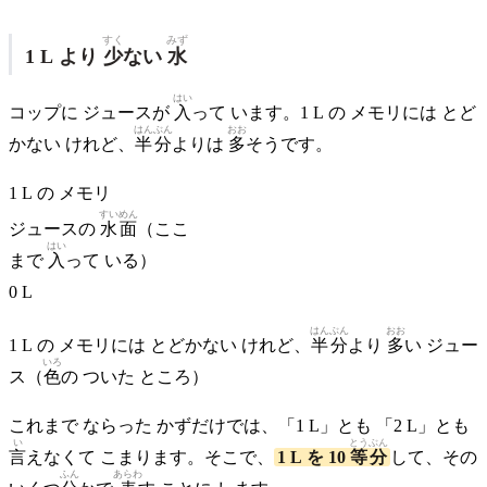
すく
みず
1 L より
少
ない
水
はい
コップに ジュースが
入
って います。1 L の メモリには とど
はんぶん
おお
かない けれど、
半分
よりは
多
そうです。
1 L の メモリ
すいめん
ジュースの
水面
（ここ
はい
まで
入
って いる）
0 L
はんぶん
おお
1 L の メモリには とどかない けれど、
半分
より
多
い ジュー
いろ
ス（
色
の ついた ところ）
これまで ならった かずだけでは、「1 L」とも 「2 L」とも
い
とうぶん
言
えなくて こまります。そこで、
1 L を 10
等分
して、その
ふん
あらわ