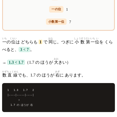
1
7
いち
くらい
おな
しょうすう
だい
いち
い
一
の
位
は どちらも
1
で
同
じ。つぎに
小数
第
一
位
を くら
べると、
3 < 7
。
おお
→
1.3 < 1.7
（1.7 の ほうが
大
きい）
かず
ちょくせん
みぎ
数
直線
でも、1.7 の ほうが
右
に あります。
1   1.3   1.7   2

|----|-----|----|

       ↑
