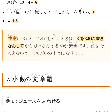
さげて 10 − 4 =
6
いち
くらい
へ
ひ
一
の
位
：3 が 1
減
って 2、そこから 1 を
引
いて
1
→
1.6
ちゅうい
ひ
か
注意
:
「3」と 「1.4」を
引
く ときは、
3 を 3.0 に
書
き
あん
ぜん
くらい
なおして
から ひっさん する のが
安
全
です。
位
を そ
ろえないと、まちがいの もとに なります。
しょうすう
ぶんしょう
だい
7.
小数
の
文章
題
れい
例
1：ジュースを あわせる