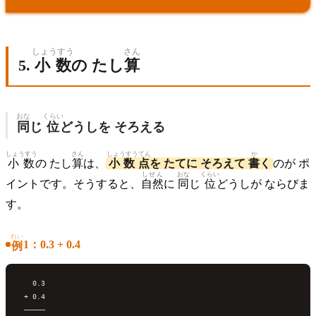
しょうすう
さん
5.
小数
の たし
算
おな
くらい
同
じ
位
どうしを そろえる
しょうすう
さん
しょうすうてん
か
小数
の たし
算
は、
小数点
を たてに そろえて
書
く
のが ポ
しぜん
おな
くらい
イントです。そうすると、
自然
に
同
じ
位
どうしが ならびま
す。
れい
1：0.3 + 0.4
例
   0.3

 + 0.4

 ─────
