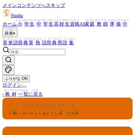
メインコンテンツへスキップ
Studia
しょう
がく
せい
ちゅう
がく
せい
こう
こう
せい
しかく
か
てい
きょう
し
じゅん
び
ちゅう
ホーム
小
学
生
中
学
生
高
校
生
資格
AI
家
庭
教
師
準
備
中
じ
てん
辞
典
▾
えい
たん
ご
じ
てん
えい
じゅく
ご
じ
てん
よう
ご
しゅう
英
単
語
辞
典
英
熟
語
辞
典
用
語
集
ふりがな
ON
ログイン
きょうざい
いちらん
もど
‹
教材
一覧
に
戻
る
しょうがくせい
さんすう
ねんせい
きょうざい
いちらん
トップ
›
›
›
›
小学生
算数
3
年生
教材
一覧
しょうすう
さん
さん
小数
— 0.1 の しくみと たし
算
・ひき
算