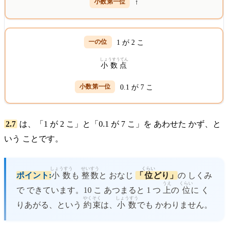
↑
1 が 2 こ
しょうすうてん
小数点
0.1 が 7 こ
2.7
は、「1 が 2 こ」と「0.1 が 7 こ」を あわせた かず、と
いう ことです。
しょうすう
せいすう
くらい
ポイント:
小数
も
整数
と おなじ
「
位
どり」
の しくみ
うえ
くらい
で できています。10 こ あつまると 1 つ
上
の
位
に く
やく
そく
しょうすう
りあがる、という
約
束
は、
小数
でも かわりません。