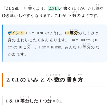
か
か
さん
「2 L 5 dL」と
書
くより、
2.5 L
と
書
く ほうが、たし
算
や
さん
しょうすう
ひき
算
が しやすく なります。これが
小数
の よさです。
とうぶん
ポイント:
1 L = 10 dL のように、
10
等分
の しくみは
み
身
の まわりに たくさん あります。1 m = 100 cm（10
ぶん
とうぶん
cm の 10 こ
分
）、1 cm = 10 mm。みんな 10
等分
の な
かま です。
しょうすう
か
かた
2. 0.1 の いみ と
小数
の
書
き
方
とうぶん
ぶん
1 を 10
等分
した 1 つ
分
= 0.1