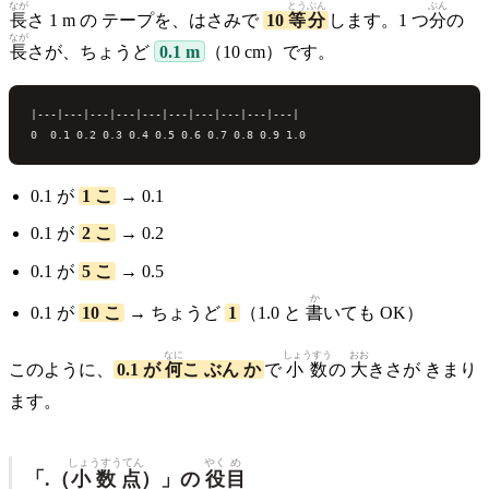
なが
とうぶん
ぶん
長
さ 1 m の テープを、はさみで
10
等分
します。1 つ
分
の
なが
長
さが、ちょうど
0.1 m
（10 cm）です。
|---|---|---|---|---|---|---|---|---|---|

0.1 が
1 こ
→ 0.1
0.1 が
2 こ
→ 0.2
0.1 が
5 こ
→ 0.5
か
0.1 が
10 こ
→ ちょうど
1
（1.0 と
書
いても OK）
なに
しょうすう
おお
このように、
0.1 が
何
こ ぶん か
で
小数
の
大
きさが きまり
ます。
しょうすうてん
やく
め
「.（
小数点
）」の
役
目