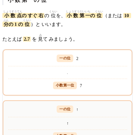
小数第
一
の
位
しょうすうてん
くらい
しょうすうだい
いち
くらい
小数点
の すぐ 右
の
位
を、
小数第
一
の
位
（または
10
ぶん
くらい
分
の 1 の
位
）と いいます。
み
たとえば
2.7
を
見
て みましょう。
2
.
7
↑
↑