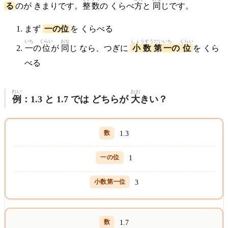
る
のが きまりです。
整数
の くらべ
方
と
同
じです。
まず
一の位
を くらべる
いち
くらい
おな
しょうすうだい
いち
くらい
一
の
位
が
同
じ なら、つぎに
小数第
一
の
位
を くら
べる
れい
おお
例
：1.3 と 1.7 では どちらが
大
きい？
1.3
1
3
1.7