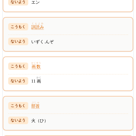
エン
くんよみ
訓読み
いずく.んぞ
かくすう
画数
かく
11
画
ぶしゅ
部首
火（ひ）