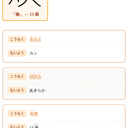
「煥」 — 13 画
おんよみ
音読み
カン
くんよみ
訓読み
あきらか
かくすう
画数
かく
13
画