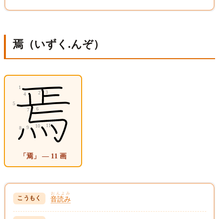
焉（いずく.んぞ）
「焉」 — 11 画
おんよみ
音読み