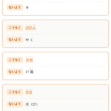
キ
くんよみ
訓読み
や.く
かくすう
画数
かく
17
画
ぶしゅ
部首
火（ひ）