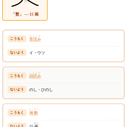
「熨」 — 15 画
おんよみ
音読み
イ・ウツ
くんよみ
訓読み
のし・ひのし
かくすう
画数
かく
15
画