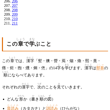
206
207
208
209
210
211
しょう
まな
この
章
で
学
ぶこと
しょう
かんじ
この
章
では、
漢字
「熨・燠・營・焉・烟・煥・熙・熹・
じ
まな
かんじ
ぶしゅ
燬・炬・煦・燻・炯・烋」の14
字
を
学
びます。
漢字
は
部首
の
じゅん
順
にならべてあります。
かんじ
つぎ
み
それぞれの
漢字
で、
次
のことを
見
ていきます。
かたち
か
じゅん
ず
どんな
形
か（
書
き
順
の
図
）
おんよみ
くんよみ
音読み
（カタカナ）と
訓読み
（ひらがな）