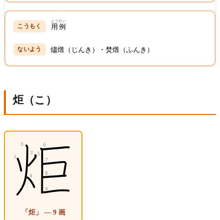
ようれい
用例
燼燬（じんき）・焚燬（ふんき）
炬（こ）
「炬」 — 9 画