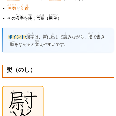
かくすう
ぶしゅ
画数
と
部首
かんじ
つか
ことば
ようれい
その
漢字
を
使
う
言葉
（
用例
）
かんじ
こえ
だ
よ
ゆび
か
ポイント:
漢字
は、
声
に
出
して
読
みながら、
指
で
書
き
じゅん
おぼ
順
をなぞると
覚
えやすいです。
熨（のし）