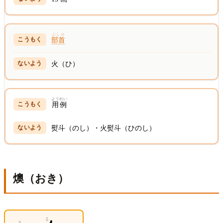
ぶしゅ
部首
火（ひ）
ようれい
用例
熨斗（のし）・火熨斗（ひのし）
燠（おき）