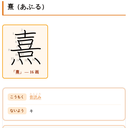
熹（あぶ.る）
「熹」 — 16 画
おんよみ
音読み
キ