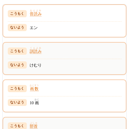
おんよみ
音読み
エン
くんよみ
訓読み
けむり
かくすう
画数
かく
10
画
ぶしゅ
部首