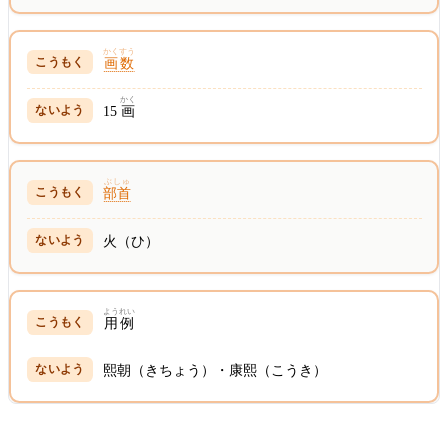
かくすう
画数
かく
15
画
ぶしゅ
部首
火（ひ）
ようれい
用例
熙朝（きちょう）・康熙（こうき）