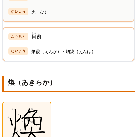
火（ひ）
ようれい
用例
烟霞（えんか）・烟波（えんぱ）
煥（あきらか）