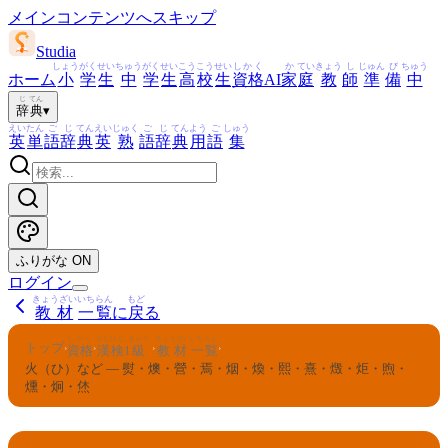
メインコンテンツへスキップ
Studia
しょう
がく
せい
ちゅう
がく
せい
こう
こう
せい
しかく
か
てい
きょう
し
じゅん
び
ちゅう
ホーム
小
学
生
中
学
生
高
校
生
資格
AI
家
庭
教
師
準
備
中
じ
てん
辞
典
▾
えい
たん
ご
じ
てん
えい
じゅく
ご
じ
てん
よう
ご
しゅう
英
単
語
辞
典
英
熟
語
辞
典
用
語
集
ふりがな
ON
ログイン
きょうざい
いちらん
もど
教材
一覧
に
戻
る
しかく
かんけん
きゅう
きょうざい
いちらん
トップ
›
›
›
›
資格
漢検
1
級
教材
一覧
火（ひ）など — 熨・燠・營・焉・烟・煥・熙・熹・燬・炬・煦・
燻・炯・烋