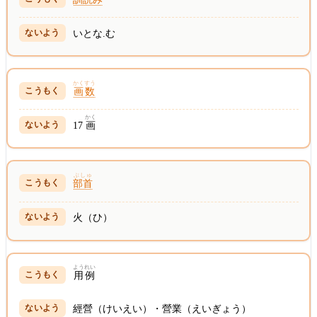
いとな.む
かくすう
画数
かく
17
画
ぶしゅ
部首
火（ひ）
ようれい
用例
經營（けいえい）・營業（えいぎょう）