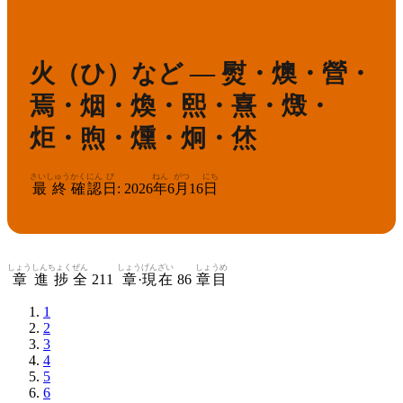
かんけん
きゅう
1
漢検
級
火（ひ）など — 熨・燠・營・
焉・烟・煥・熙・熹・燬・
炬・煦・燻・炯・烋
さいしゅう
かくにん
び
ねん
がつ
にち
最終
確認
日
:
2026
年
6
月
16
日
しょう
しんちょく
ぜん
しょう
げんざい
しょうめ
章
進捗
全
211
章
·
現在
86
章目
1
2
3
4
5
6