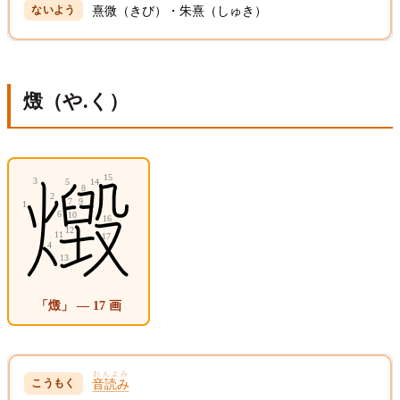
熹微（きび）・朱熹（しゅき）
燬（や.く）
「燬」 — 17 画
おんよみ
音読み