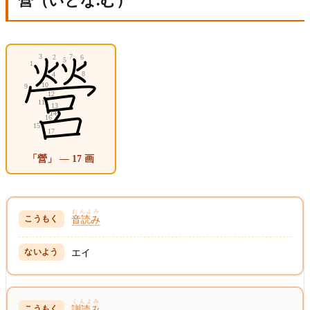
營（いとな.む）
「營」 — 17 画
おんよみ
音読み
エイ
くんよみ
訓読み