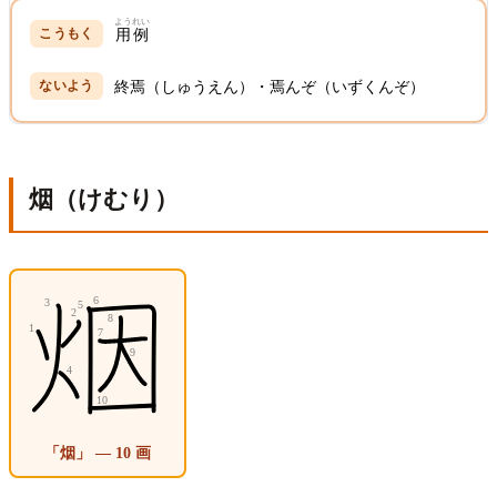
ようれい
用例
終焉（しゅうえん）・焉んぞ（いずくんぞ）
烟（けむり）
「烟」 — 10 画