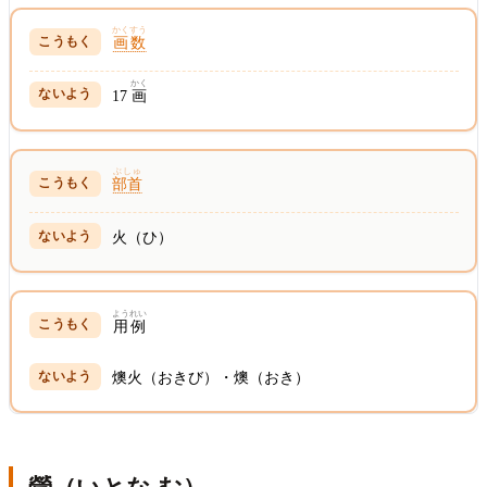
かくすう
画数
かく
17
画
ぶしゅ
部首
火（ひ）
ようれい
用例
燠火（おきび）・燠（おき）