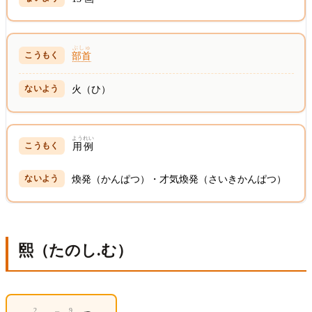
ぶしゅ
部首
火（ひ）
ようれい
用例
煥発（かんぱつ）・才気煥発（さいきかんぱつ）
熙（たのし.む）