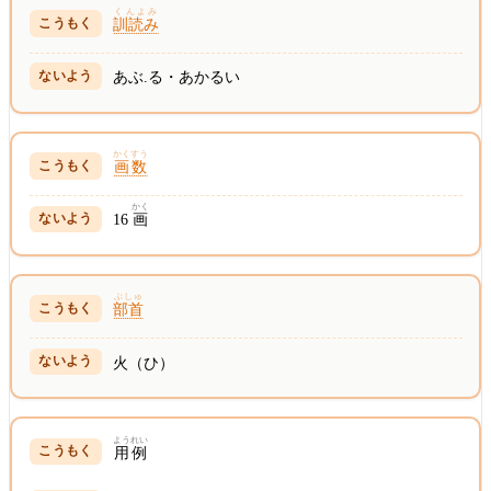
くんよみ
訓読み
あぶ.る・あかるい
かくすう
画数
かく
16
画
ぶしゅ
部首
火（ひ）
ようれい
用例