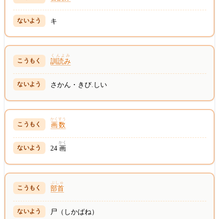
キ
くんよみ
訓読み
さかん・きび.しい
かくすう
画数
かく
24
画
ぶしゅ
部首
尸（しかばね）