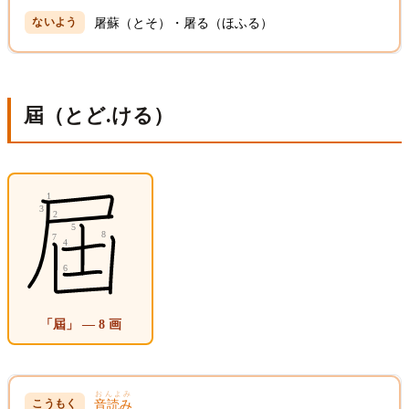
屠蘇（とそ）・屠る（ほふる）
屆（とど.ける）
「屆」 — 8 画
おんよみ
音読み