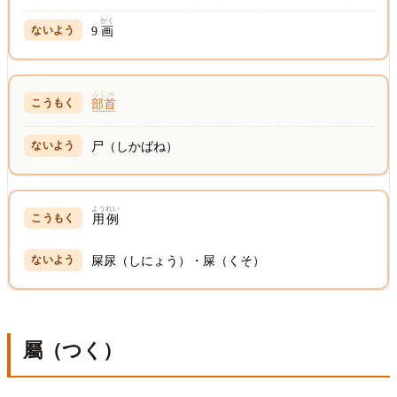
かく
9
画
ぶしゅ
部首
尸（しかばね）
ようれい
用例
屎尿（しにょう）・屎（くそ）
屬（つく）