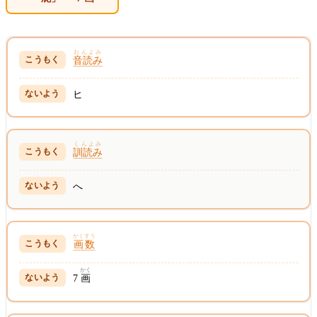
おんよみ
音読み
ヒ
くんよみ
訓読み
へ
かくすう
画数
かく
7
画