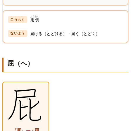
ようれい
用例
屆ける（とどける）・屆く（とどく）
屁（へ）
「屁」 — 7 画