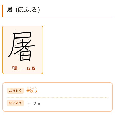
屠（ほふ.る）
「屠」 — 12 画
おんよみ
音読み
ト・チョ