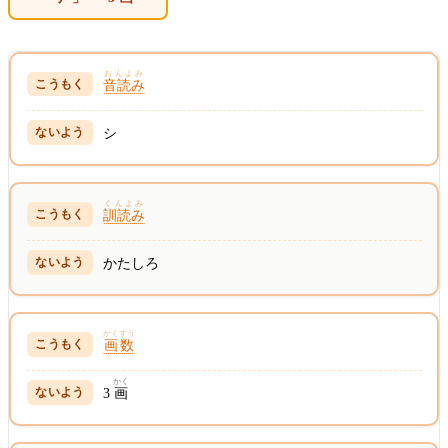
おんよみ
音読み
シ
くんよみ
訓読み
かたしろ
かくすう
画数
かく
3
画