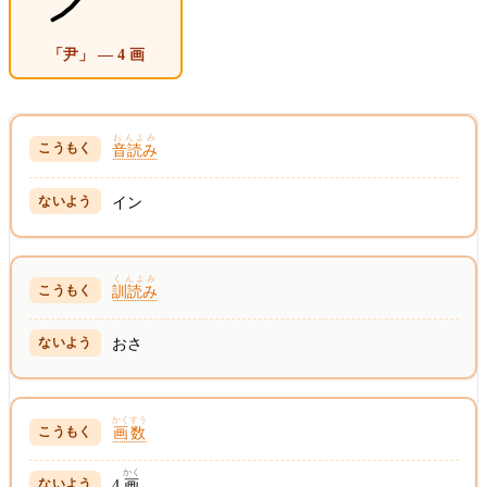
「尹」 — 4 画
おんよみ
音読み
イン
くんよみ
訓読み
おさ
かくすう
画数
かく
4
画