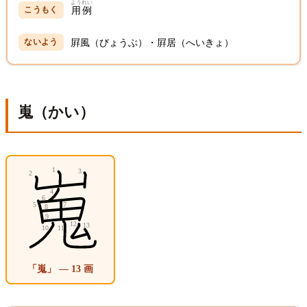
ようれい
用例
屛風（びょうぶ）・屛居（へいきょ）
嵬（かい）
「嵬」 — 13 画