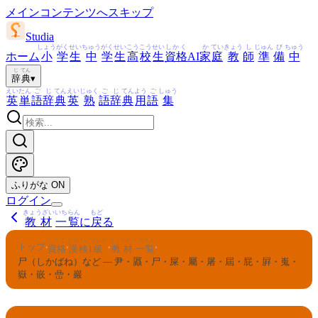
メインコンテンツへスキップ
Studia
しょう
がく
せい
ちゅう
がく
せい
こう
こう
せい
しかく
か
てい
きょう
し
じゅん
び
ちゅう
ホーム
小
学
生
中
学
生
高
校
生
資格
AI
家
庭
教
師
準
備
中
じ
てん
辞
典
▾
えい
たん
ご
じ
てん
えい
じゅく
ご
じ
てん
よう
ご
しゅう
英
単
語
辞
典
英
熟
語
辞
典
用
語
集
ふりがな
ON
ログイン
きょうざい
いちらん
もど
教材
一覧
に
戻
る
しかく
かんけん
きゅう
きょうざい
いちらん
トップ
›
›
›
›
資格
漢検
1
級
教材
一覧
尸（しかばね）など — 尹・屭・尸・屎・屬・屠・屆・屁・屛・嵬・
嶽・嵌・嵒・巖