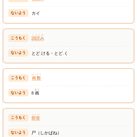
カイ
くんよみ
訓読み
とど.ける・とど.く
かくすう
画数
かく
8
画
ぶしゅ
部首
尸（しかばね）