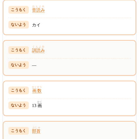
おんよみ
音読み
カイ
くんよみ
訓読み
—
かくすう
画数
かく
13
画
ぶしゅ
部首