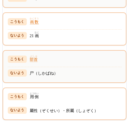
かくすう
画数
かく
21
画
ぶしゅ
部首
尸（しかばね）
ようれい
用例
屬性（ぞくせい）・所屬（しょぞく）