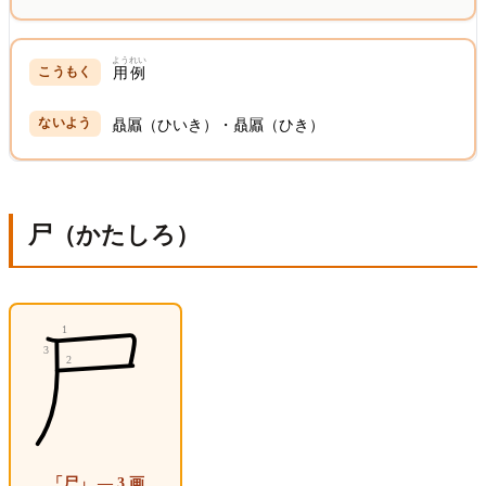
ようれい
用例
贔屭（ひいき）・贔屭（ひき）
尸（かたしろ）
「尸」 — 3 画