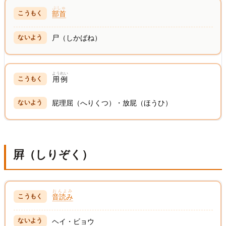
ぶしゅ
部首
尸（しかばね）
ようれい
用例
屁理屈（へりくつ）・放屁（ほうひ）
屛（しりぞく）
おんよみ
音読み
ヘイ・ビョウ