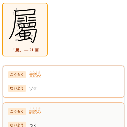
「屬」 — 21 画
おんよみ
音読み
ゾク
くんよみ
訓読み
つく