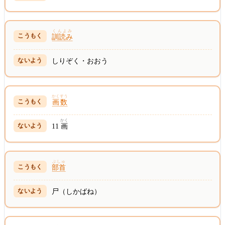
くんよみ
訓読み
しりぞく・おおう
かくすう
画数
かく
11
画
ぶしゅ
部首
尸（しかばね）