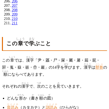
206
207
208
209
210
211
しょう
まな
この
章
で
学
ぶこと
しょう
かんじ
この
章
では、
漢字
「尹・屭・尸・屎・屬・屠・屆・屁・
じ
まな
かんじ
ぶしゅ
屛・嵬・嶽・嵌・嵒・巖」の14
字
を
学
びます。
漢字
は
部首
の
じゅん
順
にならべてあります。
かんじ
つぎ
み
それぞれの
漢字
で、
次
のことを
見
ていきます。
かたち
か
じゅん
ず
どんな
形
か（
書
き
順
の
図
）
おんよみ
くんよみ
音読み
（カタカナ）と
訓読み
（ひらがな）