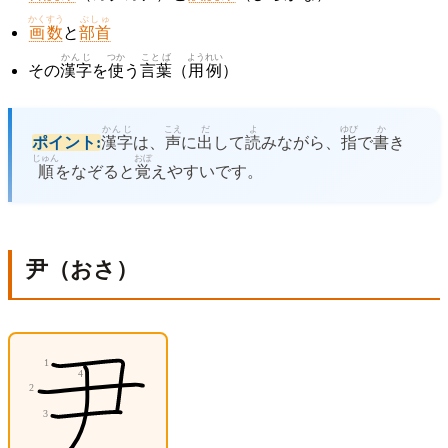
かくすう
ぶしゅ
画数
と
部首
かんじ
つか
ことば
ようれい
その
漢字
を
使
う
言葉
（
用例
）
かんじ
こえ
だ
よ
ゆび
か
ポイント:
漢字
は、
声
に
出
して
読
みながら、
指
で
書
き
じゅん
おぼ
順
をなぞると
覚
えやすいです。
尹（おさ）