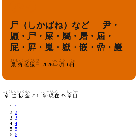
かんけん
きゅう
1
漢検
級
尸（しかばね）など — 尹・
屭・尸・屎・屬・屠・屆・
屁・屛・嵬・嶽・嵌・嵒・巖
さいしゅう
かくにん
び
ねん
がつ
にち
最終
確認
日
:
2026
年
6
月
16
日
しょう
しんちょく
ぜん
しょう
げんざい
しょうめ
章
進捗
全
211
章
·
現在
33
章目
1
2
3
4
5
6