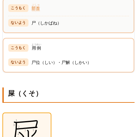
ぶしゅ
部首
尸（しかばね）
ようれい
用例
尸位（しい）・尸解（しかい）
屎（くそ）