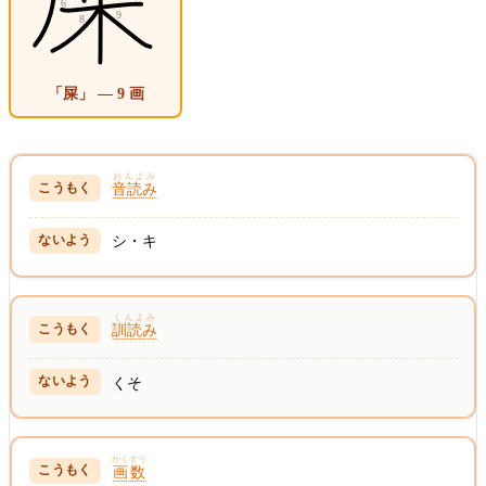
「屎」 — 9 画
おんよみ
音読み
シ・キ
くんよみ
訓読み
くそ
かくすう
画数