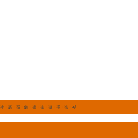
・裃・裘・襁・衾・裙・袿・襭・褌・襍・衫