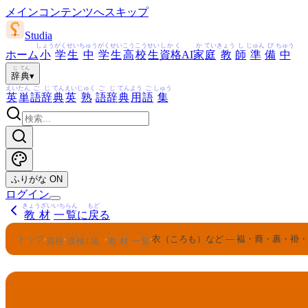
メインコンテンツへスキップ
Studia
しょう
がく
せい
ちゅう
がく
せい
こう
こう
せい
しかく
か
てい
きょう
し
じゅん
び
ちゅう
ホーム
小
学
生
中
学
生
高
校
生
資格
AI
家
庭
教
師
準
備
中
じ
てん
辞
典
▾
えい
たん
ご
じ
てん
えい
じゅく
ご
じ
てん
よう
ご
しゅう
英
単
語
辞
典
英
熟
語
辞
典
用
語
集
ふりがな
ON
ログイン
きょうざい
いちらん
もど
教材
一覧
に
戻
る
しかく
かんけん
きゅう
きょうざい
いちらん
トップ
衣（ころも）など — 褞・裔・裹・褂
›
›
›
›
資格
漢検
1
級
教材
一覧
かんけん
きゅう
1
漢検
級