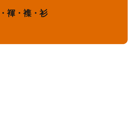
襭・褌・襍・衫