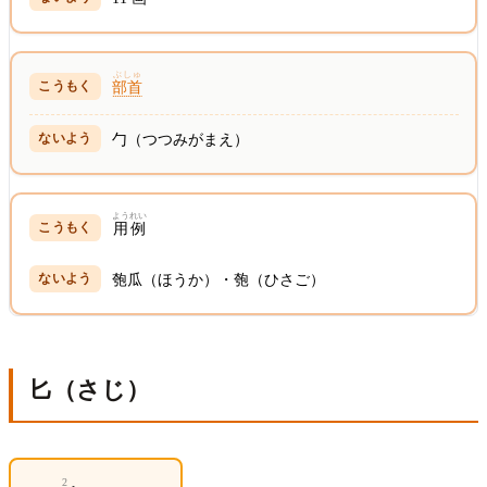
ぶしゅ
部首
勹（つつみがまえ）
ようれい
用例
匏瓜（ほうか）・匏（ひさご）
匕（さじ）