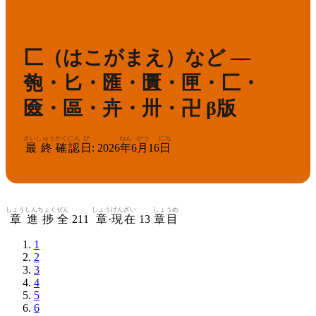
かんけん
きゅう
1
漢検
級
匚（はこがまえ）など —
匏・匕・匯・匱・匣・匚・
匳・區・卉・卅・卍
β版
さいしゅう
かくにん
び
ねん
がつ
にち
最終
確認
日
:
2026
年
6
月
16
日
しょう
しんちょく
ぜん
しょう
げんざい
しょうめ
章
進捗
全
211
章
·
現在
13
章目
1
2
3
4
5
6