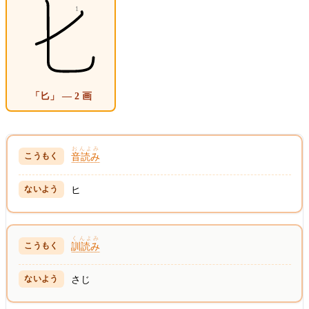
「匕」 — 2 画
おんよみ
音読み
ヒ
くんよみ
訓読み
さじ