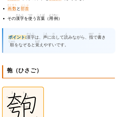
かくすう
ぶしゅ
画数
と
部首
かんじ
つか
ことば
ようれい
その
漢字
を
使
う
言葉
（
用例
）
かんじ
こえ
だ
よ
ゆび
か
ポイント:
漢字
は、
声
に
出
して
読
みながら、
指
で
書
き
じゅん
おぼ
順
をなぞると
覚
えやすいです。
匏（ひさご）