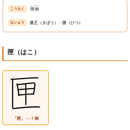
ようれい
用例
匱乏（きぼう）・匱（ひつ）
匣（はこ）
「匣」 — 7 画