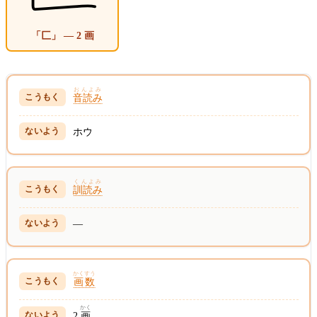
「匚」 — 2 画
おんよみ
音読み
ホウ
くんよみ
訓読み
—
かくすう
画数
かく
2
画