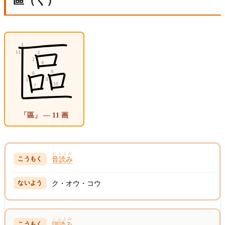
區（く）
「區」 — 11 画
おんよみ
音読み
ク・オウ・コウ
くんよみ
訓読み