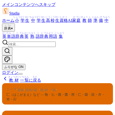
メインコンテンツへスキップ
Studia
しょう
がく
せい
ちゅう
がく
せい
こう
こう
せい
しかく
か
てい
きょう
し
じゅん
び
ちゅう
ホーム
小
学
生
中
学
生
高
校
生
資格
AI
家
庭
教
師
準
備
中
じ
てん
辞
典
▾
えい
たん
ご
じ
てん
えい
じゅく
ご
じ
てん
よう
ご
しゅう
英
単
語
辞
典
英
熟
語
辞
典
用
語
集
ふりがな
ON
ログイン
きょうざい
いちらん
もど
教材
一覧
に
戻
る
しかく
かんけん
きゅう
きょうざい
いちらん
トップ
›
›
›
›
資格
漢検
1
級
教材
一覧
匚（はこがまえ）など — 匏・匕・匯・匱・匣・匚・匳・區・卉・
卅・卍