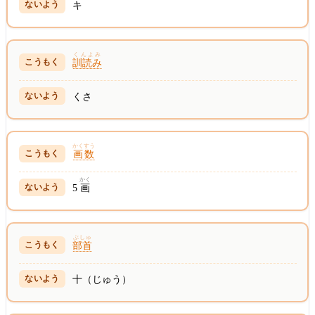
キ
くんよみ
訓読み
くさ
かくすう
画数
かく
5
画
ぶしゅ
部首
十（じゅう）