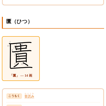
匱（ひつ）
「匱」 — 14 画
おんよみ
音読み