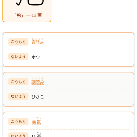
「匏」 — 11 画
おんよみ
音読み
ホウ
くんよみ
訓読み
ひさご
かくすう
画数
かく
11
画