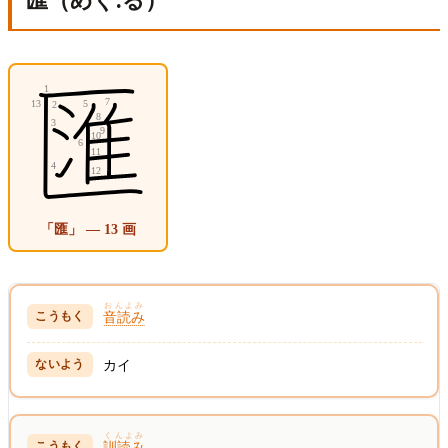
匯（めぐ.る）
「匯」 — 13 画
おんよみ
音読み
カイ
くんよみ
訓読み