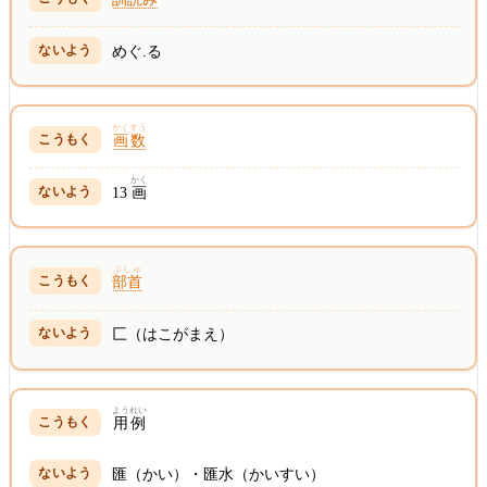
めぐ.る
かくすう
画数
かく
13
画
ぶしゅ
部首
匚（はこがまえ）
ようれい
用例
匯（かい）・匯水（かいすい）