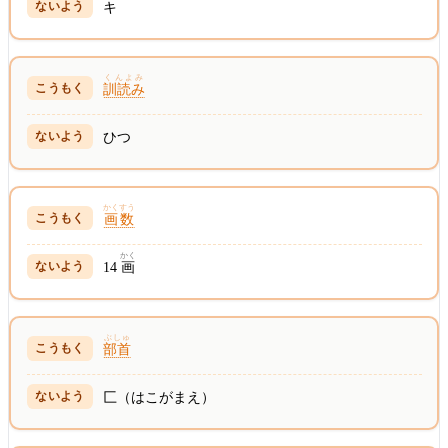
キ
くんよみ
訓読み
ひつ
かくすう
画数
かく
14
画
ぶしゅ
部首
匚（はこがまえ）