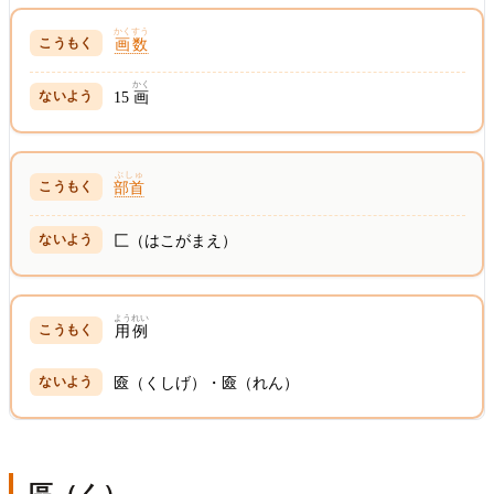
かくすう
画数
かく
15
画
ぶしゅ
部首
匚（はこがまえ）
ようれい
用例
匳（くしげ）・匳（れん）