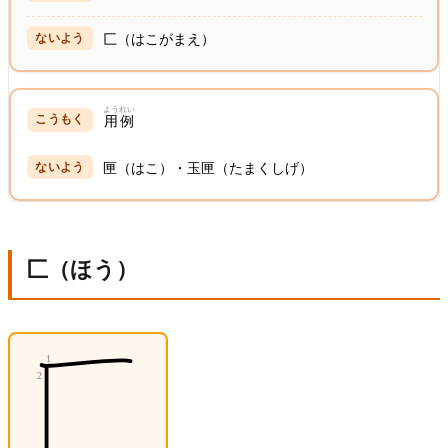
匚（はこがまえ）
ようれい
用例
匣（はこ）・玉匣（たまくしげ）
匚（ほう）