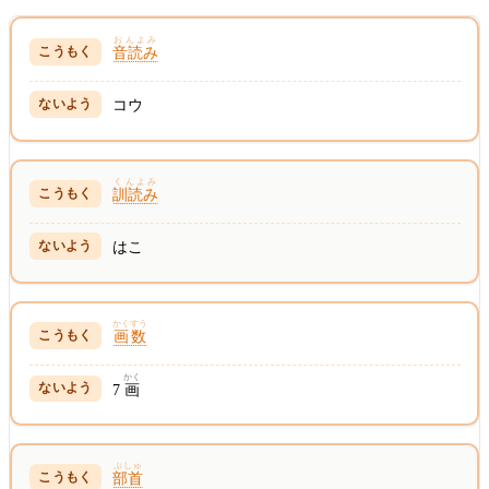
おんよみ
音読み
コウ
くんよみ
訓読み
はこ
かくすう
画数
かく
7
画
ぶしゅ
部首