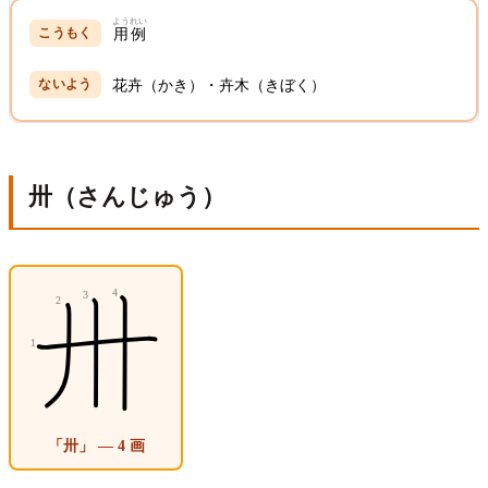
ようれい
用例
花卉（かき）・卉木（きぼく）
卅（さんじゅう）
「卅」 — 4 画