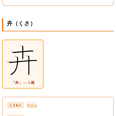
卉（くさ）
「卉」 — 5 画
おんよみ
音読み