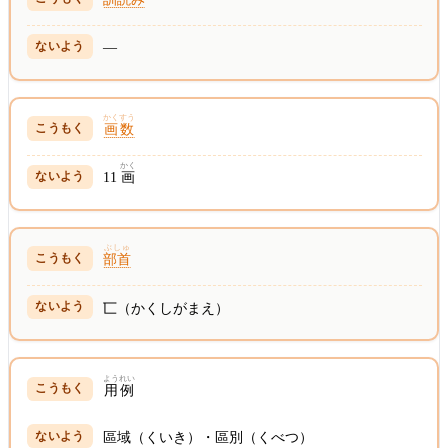
—
かくすう
画数
かく
11
画
ぶしゅ
部首
匸（かくしがまえ）
ようれい
用例
區域（くいき）・區別（くべつ）