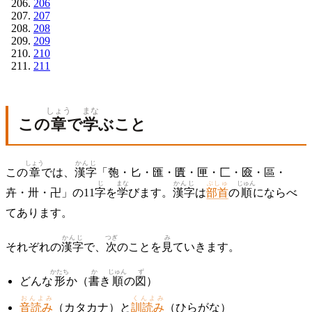
206
207
208
209
210
211
しょう
まな
この
章
で
学
ぶこと
しょう
かんじ
この
章
では、
漢字
「匏・匕・匯・匱・匣・匚・匳・區・
じ
まな
かんじ
ぶしゅ
じゅん
卉・卅・卍」の11
字
を
学
びます。
漢字
は
部首
の
順
にならべ
てあります。
かんじ
つぎ
み
それぞれの
漢字
で、
次
のことを
見
ていきます。
かたち
か
じゅん
ず
どんな
形
か（
書
き
順
の
図
）
おんよみ
くんよみ
音読み
（カタカナ）と
訓読み
（ひらがな）