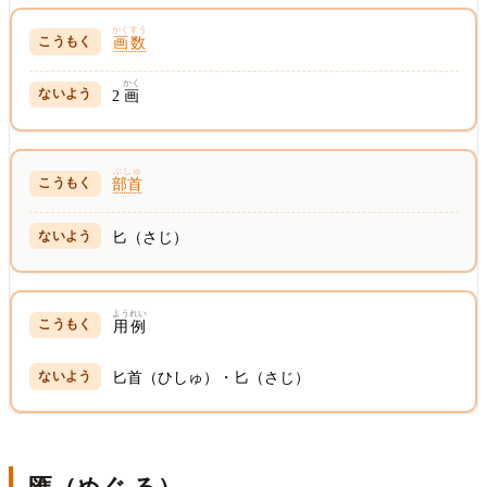
かくすう
画数
かく
2
画
ぶしゅ
部首
匕（さじ）
ようれい
用例
匕首（ひしゅ）・匕（さじ）