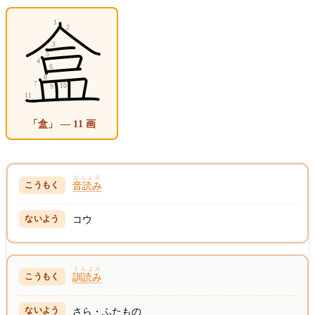
「盒」 — 11 画
おんよみ
音読み
コウ
くんよみ
訓読み
さら・ふたもの