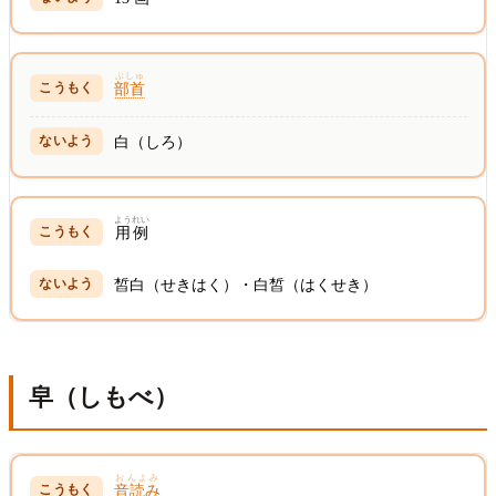
ぶしゅ
部首
白（しろ）
ようれい
用例
皙白（せきはく）・白皙（はくせき）
皁（しもべ）
おんよみ
音読み