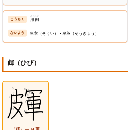
ようれい
用例
皁衣（そうい）・皁莢（そうきょう）
皹（ひび）
「皹」 — 14 画