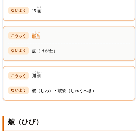
かく
15
画
ぶしゅ
部首
皮（けがわ）
ようれい
用例
皺（しわ）・皺襞（しゅうへき）
皴（ひび）