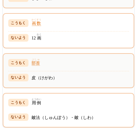
かくすう
画数
かく
12
画
ぶしゅ
部首
皮（けがわ）
ようれい
用例
皴法（しゅんぽう）・皴（しわ）