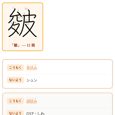
「皴」 — 12 画
おんよみ
音読み
シュン
くんよみ
訓読み
ひび・しわ