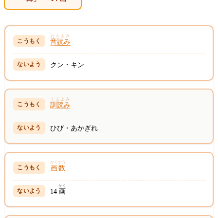
おんよみ
音読み
クン・キン
くんよみ
訓読み
ひび・あかぎれ
かくすう
画数
かく
14
画