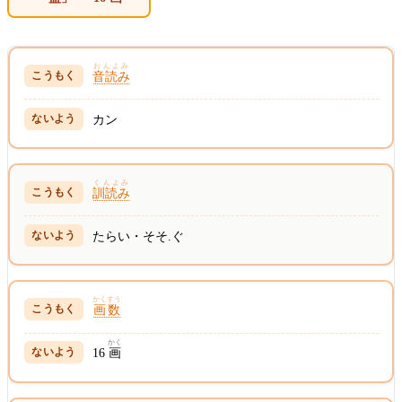
おんよみ
音読み
カン
くんよみ
訓読み
たらい・そそ.ぐ
かくすう
画数
かく
16
画