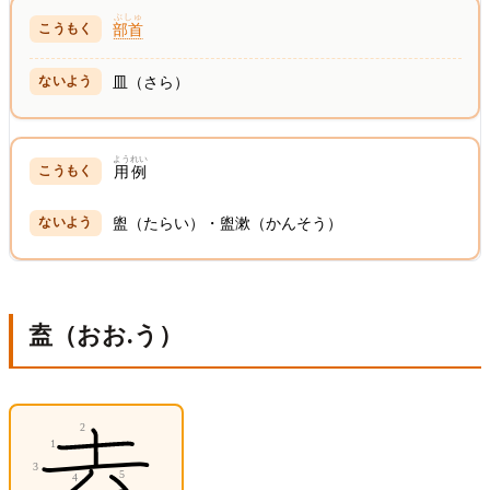
ぶしゅ
部首
皿（さら）
ようれい
用例
盥（たらい）・盥漱（かんそう）
盍（おお.う）