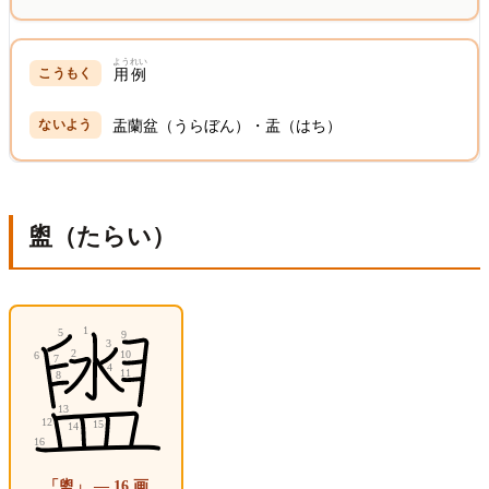
ようれい
用例
盂蘭盆（うらぼん）・盂（はち）
盥（たらい）
「盥」 — 16 画