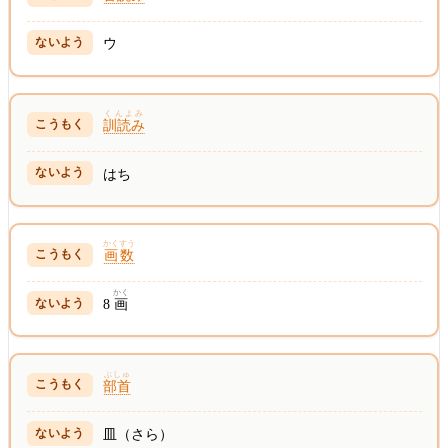
ウ
くんよみ
訓読み
はち
かくすう
画数
かく
8
画
ぶしゅ
部首
皿（さら）