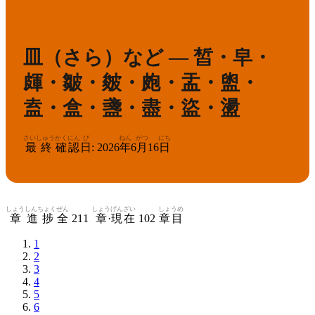
かんけん
きゅう
1
漢検
級
皿（さら）など — 皙・皁・
皹・皺・皴・皰・盂・盥・
盍・盒・盞・盡・盜・盪
さいしゅう
かくにん
び
ねん
がつ
にち
最終
確認
日
:
2026
年
6
月
16
日
しょう
しんちょく
ぜん
しょう
げんざい
しょうめ
章
進捗
全
211
章
·
現在
102
章目
1
2
3
4
5
6