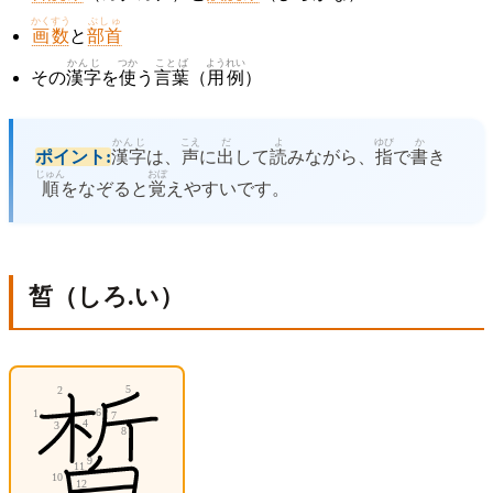
かくすう
ぶしゅ
画数
と
部首
かんじ
つか
ことば
ようれい
その
漢字
を
使
う
言葉
（
用例
）
かんじ
こえ
だ
よ
ゆび
か
ポイント:
漢字
は、
声
に
出
して
読
みながら、
指
で
書
き
じゅん
おぼ
順
をなぞると
覚
えやすいです。
皙（しろ.い）