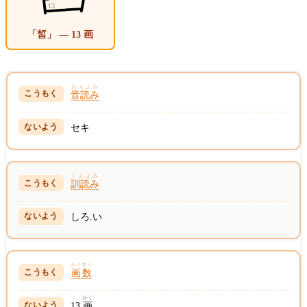
「皙」 — 13 画
おんよみ
音読み
セキ
くんよみ
訓読み
しろ.い
かくすう
画数
かく
13
画