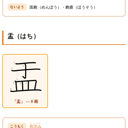
面皰（めんぽう）・皰瘡（ほうそう）
盂（はち）
「盂」 — 8 画
おんよみ
音読み