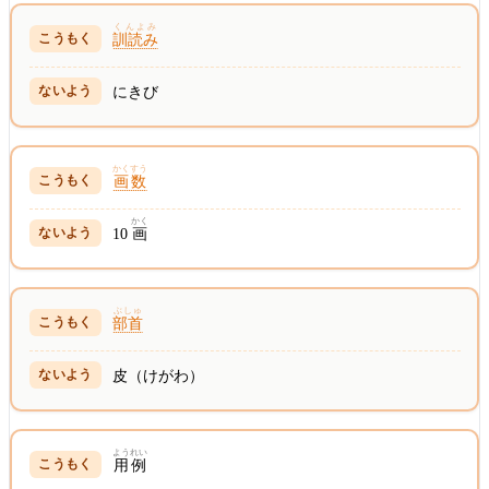
くんよみ
訓読み
にきび
かくすう
画数
かく
10
画
ぶしゅ
部首
皮（けがわ）
ようれい
用例