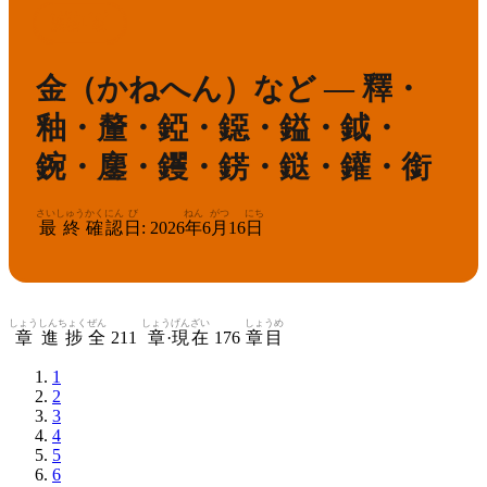
かんけん
きゅう
1
漢検
級
金（かねへん）など — 釋・
釉・釐・錏・鐚・鎰・鉞・
鋺・鏖・钁・錺・鎹・鑵・銜
さいしゅう
かくにん
び
ねん
がつ
にち
最終
確認
日
:
2026
年
6
月
16
日
しょう
しんちょく
ぜん
しょう
げんざい
しょうめ
章
進捗
全
211
章
·
現在
176
章目
1
2
3
4
5
6