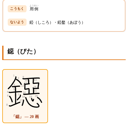
ようれい
用例
錏（しころ）・錏鍪（あぼう）
鐚（びた）
「鐚」 — 20 画