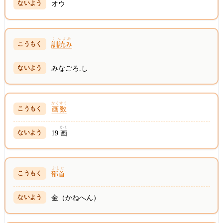
オウ
くんよみ
訓読み
みなごろ.し
かくすう
画数
かく
19
画
ぶしゅ
部首
金（かねへん）