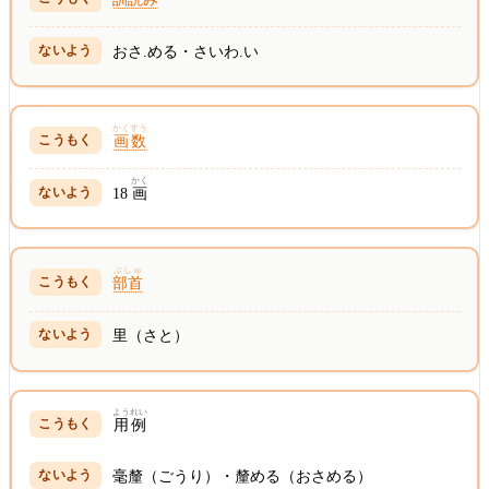
おさ.める・さいわ.い
かくすう
画数
かく
18
画
ぶしゅ
部首
里（さと）
ようれい
用例
毫釐（ごうり）・釐める（おさめる）