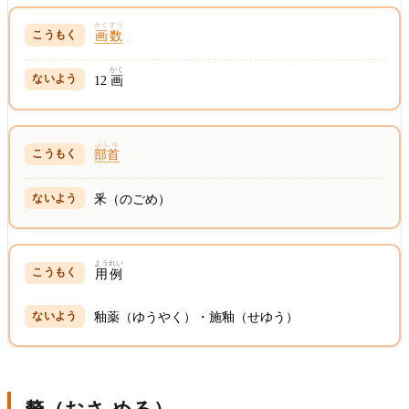
かくすう
画数
かく
12
画
ぶしゅ
部首
釆（のごめ）
ようれい
用例
釉薬（ゆうやく）・施釉（せゆう）