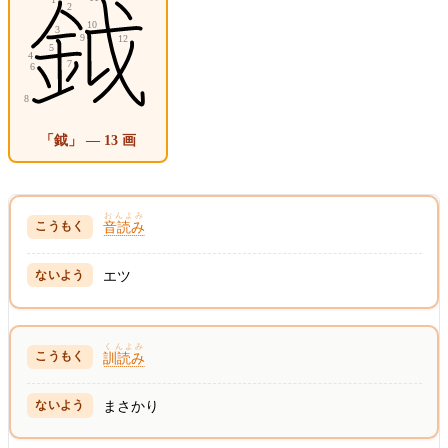
「鉞」 — 13 画
おんよみ
音読み
エツ
くんよみ
訓読み
まさかり