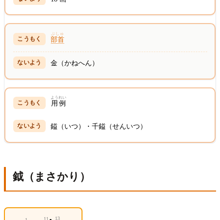
ぶしゅ
部首
金（かねへん）
ようれい
用例
鎰（いつ）・千鎰（せんいつ）
鉞（まさかり）