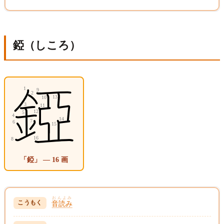
錏（しころ）
「錏」 — 16 画
おんよみ
音読み