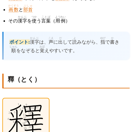
かくすう
ぶしゅ
画数
と
部首
かんじ
つか
ことば
ようれい
その
漢字
を
使
う
言葉
（
用例
）
かんじ
こえ
だ
よ
ゆび
か
ポイント:
漢字
は、
声
に
出
して
読
みながら、
指
で
書
き
じゅん
おぼ
順
をなぞると
覚
えやすいです。
釋（とく）