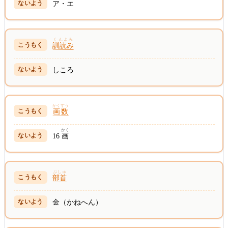
ア・エ
くんよみ
訓読み
しころ
かくすう
画数
かく
16
画
ぶしゅ
部首
金（かねへん）