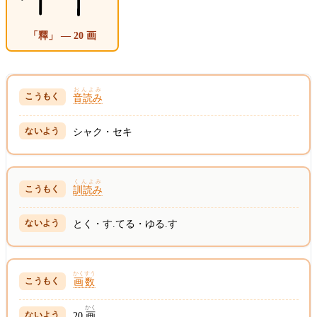
「釋」 — 20 画
おんよみ
音読み
シャク・セキ
くんよみ
訓読み
とく・す.てる・ゆる.す
かくすう
画数
かく
20
画