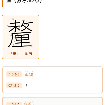
釐（おさ.める）
「釐」 — 18 画
おんよみ
音読み
リ
くんよみ
訓読み