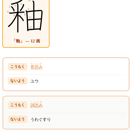
「釉」 — 12 画
おんよみ
音読み
ユウ
くんよみ
訓読み
うわぐすり