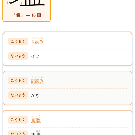
「鎰」 — 18 画
おんよみ
音読み
イツ
くんよみ
訓読み
かぎ
かくすう
画数
かく
18
画