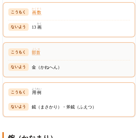
かくすう
画数
かく
13
画
ぶしゅ
部首
金（かねへん）
ようれい
用例
鉞（まさかり）・斧鉞（ふえつ）