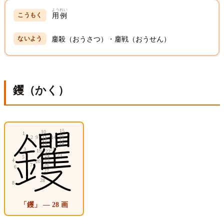
ようれい
用例
鏖殺（おうさつ）・鏖戦（おうせん）
钁（かく）
「钁」 — 28 画