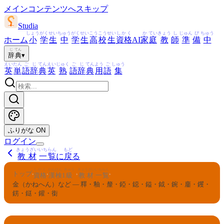
メインコンテンツへスキップ
Studia
しょう
がく
せい
ちゅう
がく
せい
こう
こう
せい
しかく
か
てい
きょう
し
じゅん
び
ちゅう
ホーム
小
学
生
中
学
生
高
校
生
資格
AI
家
庭
教
師
準
備
中
じ
てん
辞
典
▾
えい
たん
ご
じ
てん
えい
じゅく
ご
じ
てん
よう
ご
しゅう
英
単
語
辞
典
英
熟
語
辞
典
用
語
集
ふりがな
ON
ログイン
きょうざい
いちらん
もど
教材
一覧
に
戻
る
しかく
かんけん
きゅう
きょうざい
いちらん
トップ
›
›
›
›
資格
漢検
1
級
教材
一覧
金（かねへん）など — 釋・釉・釐・錏・鐚・鎰・鉞・鋺・鏖・钁・
錺・鎹・鑵・銜