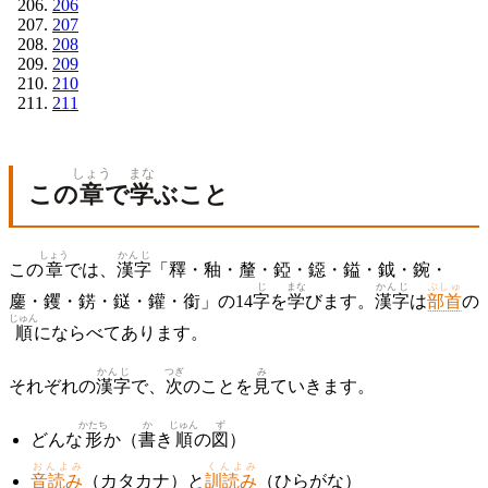
206
207
208
209
210
211
しょう
まな
この
章
で
学
ぶこと
しょう
かんじ
この
章
では、
漢字
「釋・釉・釐・錏・鐚・鎰・鉞・鋺・
じ
まな
かんじ
ぶしゅ
鏖・钁・錺・鎹・鑵・銜」の14
字
を
学
びます。
漢字
は
部首
の
じゅん
順
にならべてあります。
かんじ
つぎ
み
それぞれの
漢字
で、
次
のことを
見
ていきます。
かたち
か
じゅん
ず
どんな
形
か（
書
き
順
の
図
）
おんよみ
くんよみ
音読み
（カタカナ）と
訓読み
（ひらがな）