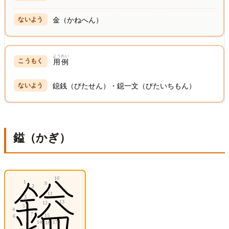
金（かねへん）
ようれい
用例
鐚銭（びたせん）・鐚一文（びたいちもん）
鎰（かぎ）