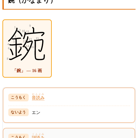
鋺（かなまり）
「鋺」 — 16 画
おんよみ
音読み
エン
くんよみ
訓読み