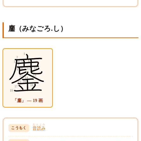
鏖（みなごろ.し）
「鏖」 — 19 画
おんよみ
音読み