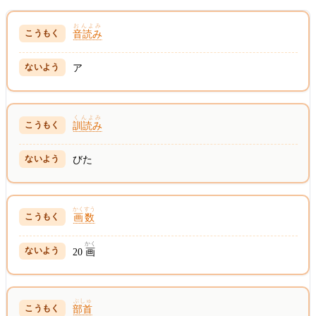
おんよみ
音読み
ア
くんよみ
訓読み
びた
かくすう
画数
かく
20
画
ぶしゅ
部首