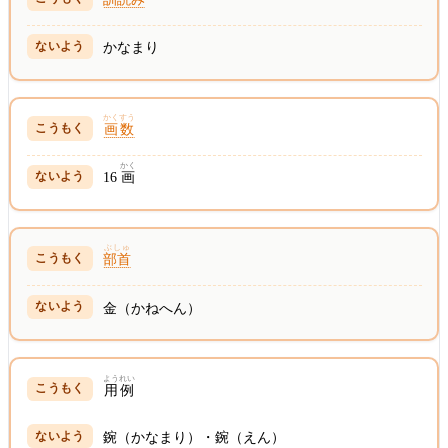
かなまり
かくすう
画数
かく
16
画
ぶしゅ
部首
金（かねへん）
ようれい
用例
鋺（かなまり）・鋺（えん）