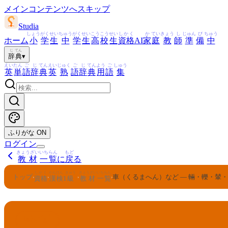
メインコンテンツへスキップ
Studia
しょう
がく
せい
ちゅう
がく
せい
こう
こう
せい
しかく
か
てい
きょう
し
じゅん
び
ちゅう
ホーム
小
学
生
中
学
生
高
校
生
資格
AI
家
庭
教
師
準
備
中
じ
てん
辞
典
▾
えい
たん
ご
じ
てん
えい
じゅく
ご
じ
てん
よう
ご
しゅう
英
単
語
辞
典
英
熟
語
辞
典
用
語
集
ふりがな
ON
ログイン
きょうざい
いちらん
もど
教材
一覧
に
戻
る
しかく
かんけん
きゅう
きょうざい
いちらん
トップ
車（くるまへん）など — 輛・轢・輦
›
›
›
›
資格
漢検
1
級
教材
一覧
かんけん
きゅう
1
漢検
級