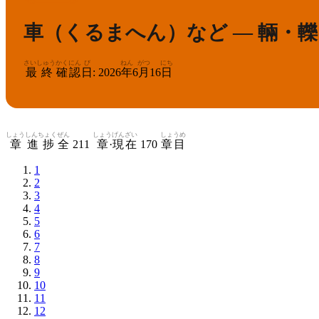
車（くるまへん）など — 輛・
さいしゅう
かくにん
び
ねん
がつ
にち
最終
確認
日
:
2026
年
6
月
16
日
しょう
しんちょく
ぜん
しょう
げんざい
しょうめ
章
進捗
全
211
章
·
現在
170
章目
1
2
3
4
5
6
7
8
9
10
11
12