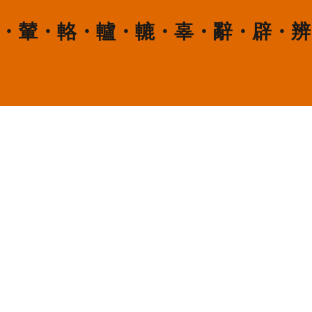
轢・輦・輅・轤・轆・辜・辭・辟・