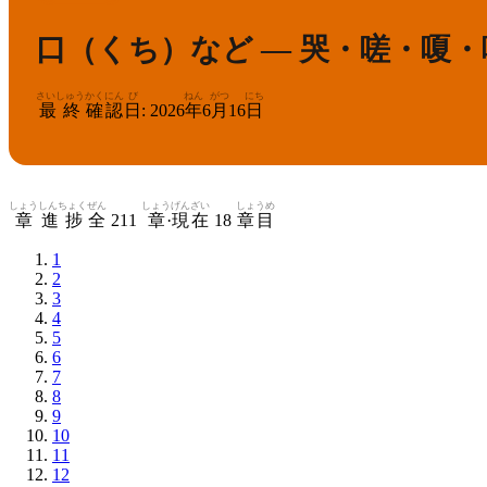
口（くち）など — 哭・嗟・嗄
さいしゅう
かくにん
び
ねん
がつ
にち
最終
確認
日
:
2026
年
6
月
16
日
しょう
しんちょく
ぜん
しょう
げんざい
しょうめ
章
進捗
全
211
章
·
現在
18
章目
1
2
3
4
5
6
7
8
9
10
11
12