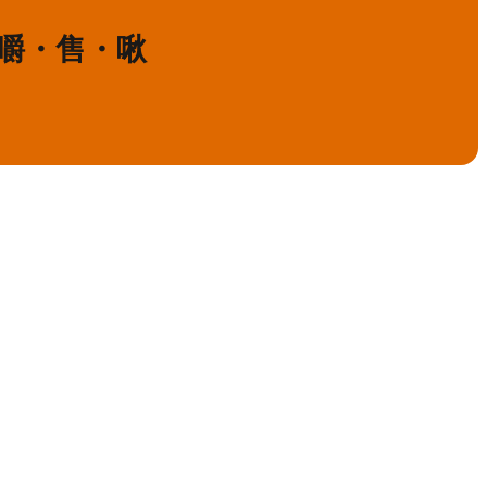
・嚼・售・啾