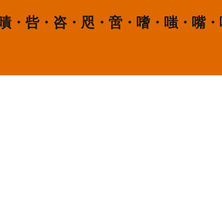
・嘖・呰・咨・咫・啻・嗜・嗤・嘴