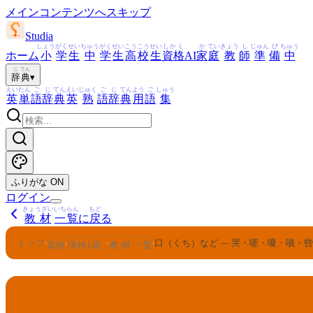
メインコンテンツへスキップ
Studia
しょう
がく
せい
ちゅう
がく
せい
こう
こう
せい
しかく
か
てい
きょう
し
じゅん
び
ちゅう
ホーム
小
学
生
中
学
生
高
校
生
資格
AI
家
庭
教
師
準
備
中
じ
てん
辞
典
▾
えい
たん
ご
じ
てん
えい
じゅく
ご
じ
てん
よう
ご
しゅう
英
単
語
辞
典
英
熟
語
辞
典
用
語
集
ふりがな
ON
ログイン
きょうざい
いちらん
もど
教材
一覧
に
戻
る
しかく
かんけん
きゅう
きょうざい
いちらん
トップ
口（くち）など — 哭・嗟・嗄・嘖・
›
›
›
›
資格
漢検
1
級
教材
一覧
かんけん
きゅう
1
漢検
級