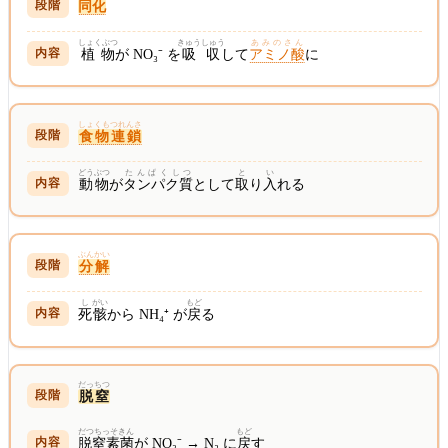
同化
しょくぶつ
きゅうしゅう
あみのさん
植物
が NO₃⁻ を
吸収
して
アミノ酸
に
しょくもつれんさ
食物連鎖
どうぶつ
たんぱくしつ
と
い
動物
が
タンパク質
として
取
り
入
れる
ぶんかい
分解
し
がい
もど
死
骸
から NH₄⁺ が
戻
る
だっちつ
脱窒
だつちっそきん
もど
脱窒素菌
が NO₃⁻ → N₂ に
戻
す