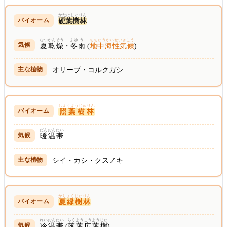
かたはじゅりん
硬葉樹林
なつ
かんそう
ふゆ
う
ちちゅうかいせいきこう
夏
乾燥
・
冬
雨
(
地中海性気候
)
オリーブ・コルクガシ
しょうようじゅりん
照葉樹林
だん
おんたい
暖
温帯
シイ・カシ・クスノキ
かりょくじゅりん
夏緑樹林
れいおん
たい
らくよう
こうようじゅ
冷温
帯
(
落葉
広葉樹
)