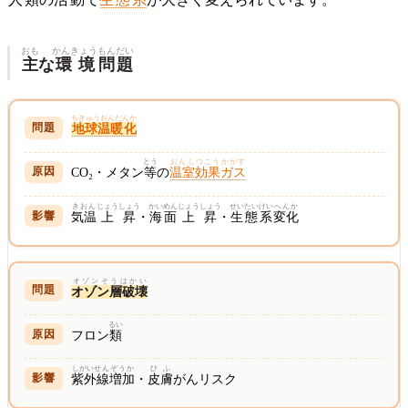
おも
かんきょう
もんだい
主
な
環境
問題
ちきゅうおんだんか
地球温暖化
とう
おんしつこうかがす
CO₂・メタン
等
の
温室効果ガス
きおん
じょうしょう
かいめん
じょうしょう
せいたいけい
へんか
気温
上昇
・
海面
上昇
・
生態系
変化
オゾンそうはかい
オゾン層破壊
るい
フロン
類
しがいせん
ぞうか
ひふ
紫外線
増加
・
皮膚
がんリスク