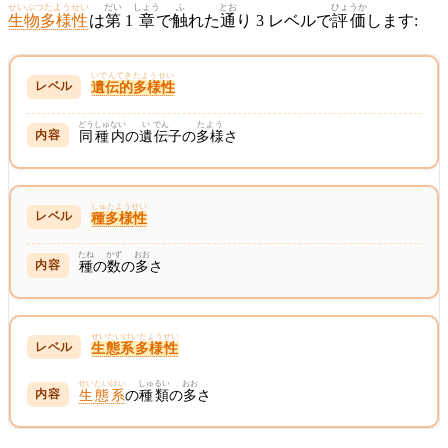
せいぶつたようせい
だい
しょう
ふ
とお
ひょうか
生物多様性
は
第
1
章
で
触
れた
通
り 3 レベルで
評価
します:
いでんてきたようせい
遺伝的多様性
どうしゅ
ない
い
でん
たよう
同種
内
の
遺
伝
子の
多様
さ
しゅたようせい
種多様性
たね
かず
おお
種
の
数
の
多
さ
せいたいけいたようせい
生態系多様性
せいたいけい
しゅるい
おお
生態系
の
種類
の
多
さ