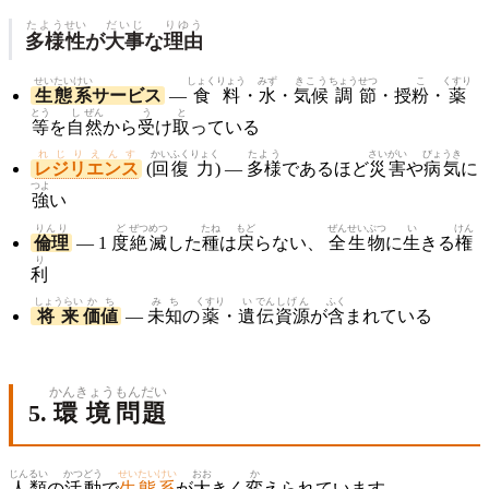
たよう
せい
だいじ
りゆう
多様
性
が
大事
な
理由
せいたいけい
しょくりょう
みず
きこう
ちょう
せつ
こ
くすり
生態系
サービス
—
食料
・
水
・
気候
調
節
・授
粉
・
薬
とう
し
ぜん
う
と
等
を
自
然
から
受
け
取
っている
れじりえんす
かいふく
りょく
たよう
さいがい
びょうき
レジリエンス
(
回復
力
) —
多様
であるほど
災害
や
病気
に
つよ
強
い
りんり
ど
ぜつ
めつ
たね
もど
ぜん
せいぶつ
い
けん
倫理
— 1
度
絶
滅
した
種
は
戻
らない、
全
生物
に
生
きる
権
り
利
しょうらい
かち
みち
くすり
い
でん
しげん
ふく
将来
価値
—
未知
の
薬
・
遺
伝
資源
が
含
まれている
かんきょう
もんだい
5.
環境
問題
じんるい
かつどう
せいたいけい
おお
か
人類
の
活動
で
生態系
が
大
きく
変
えられています。