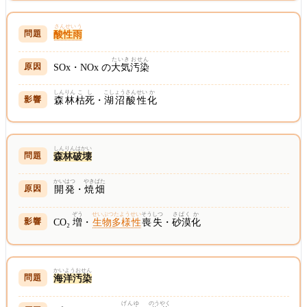
さんせいう
酸性雨
たいき
おせん
SOx・NOx の
大気
汚染
しんりん
こし
こしょう
さんせい
か
森林
枯死
・
湖沼
酸性
化
しんりんはかい
森林破壊
かいはつ
やきばた
開発
・
焼畑
ぞう
せいぶつたようせい
そう
しつ
さばく
か
CO₂
増
・
生物多様性
喪
失
・
砂漠
化
かいようおせん
海洋汚染
げんゆ
のうやく