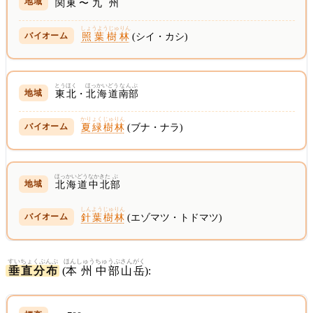
関東
〜
九州
しょうようじゅりん
照葉樹林
(シイ・カシ)
とうほく
ほっかいどう
なんぶ
東北
・
北海道
南部
かりょくじゅりん
夏緑樹林
(ブナ・ナラ)
ほっかいどう
なかきた
ぶ
北海道
中北
部
しんようじゅりん
針葉樹林
(エゾマツ・トドマツ)
すいちょくぶんぷ
ほんしゅう
ちゅうぶ
さんがく
垂直分布
(
本州
中部
山岳
):