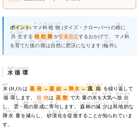
マメか
しょくぶつ
ね
ポイント:
マメ科
植物
(ダイズ・クローバー) の
根
に
きょうせい
こんりゅうきん
ちっそこてい
か
共生
する
根粒菌
が
窒素固定
するおかげで、 マメ
科
そだ
のち
はたけ
し
ぜん
ひ
よく
りんさく
を
育
てた
後
の
畑
は
自
然
に
肥
沃
になります (
輪作
)。
みず
じゅんかん
水
循環
みず
じょうはつ
ぎょうけつ
こうすい
りゅうしゅつ
く
かえ
水
(H₂O) は
蒸発
→
凝結
→
降水
→
流出
を
繰
り
返
して
じゅんかん
しょくぶつ
じょうさん
たいりょう
みず
たいき
ほうしゅつ
循環
します。
植物
は
蒸散
で
大量
の
水
を
大気
へ
放出
くも
あめ
けい
せい
きよ
しんりん
げんしょう
きょくち
てき
し、
雲
・
雨
の
形
成
に
寄与
します。
森林
の
減少
は
局地
的
な
こうすい
りょう
へ
さ
ばく
か
そく
しん
し
降水
量
を
減
らし、
砂
漠
化
を
促
進
することが
知
られていま
す。