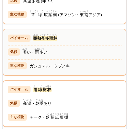
高温
多湿
(
年中
)
じょうりょく
こうようじゅ
とうなん
常緑
広葉樹
(アマゾン・
東南
アジア)
あねったいたうりん
亜熱帯多雨林
あつ
あめ
おお
暑
い・
雨
多
い
ガジュマル・タブノキ
うりょくじゅりん
雨緑樹林
こうおん
かんき
高温
・
乾季
あり
らくよう
こうようじゅ
チーク・
落葉
広葉樹