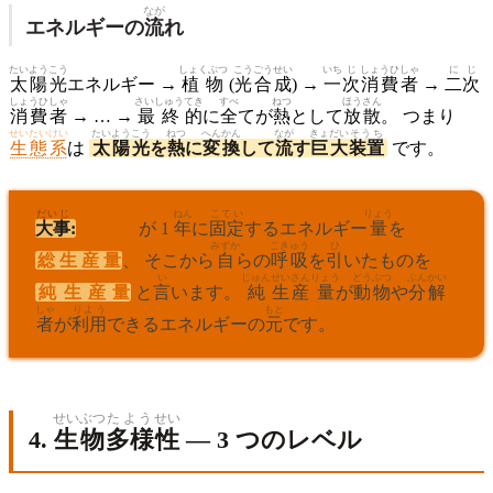
なが
エネルギーの
流
れ
たいようこう
しょくぶつ
こうごうせい
いち
じ
しょうひ
しゃ
に
じ
太陽光
エネルギー →
植物
(
光合成
) →
一
次
消費
者
→
二
次
しょうひ
しゃ
さいしゅう
てき
すべ
ねつ
ほう
さん
消費
者
→ … →
最終
的
に
全
てが
熱
として
放
散
。 つまり
せいたいけい
たいようこう
ねつ
へんかん
なが
きょだい
そうち
生態系
は
太陽光
を
熱
に
変換
して
流
す
巨大
装置
です。
だいじ
せいさんしゃ
ねん
こてい
りょう
大事
:
生産者
が 1
年
に
固定
するエネルギー
量
を
そうせいさんりょう
みずか
こきゅう
ひ
総生産量
、 そこから
自
らの
呼吸
を
引
いたものを
じゅんせいさんりょう
い
じゅん
せいさん
りょう
どうぶつ
ぶんかい
純生産量
と
言
います。
純
生産
量
が
動物
や
分解
しゃ
りよう
もと
者
が
利用
できるエネルギーの
元
です。
せいぶつ
たよう
せい
4.
生物
多様
性
— 3 つのレベル