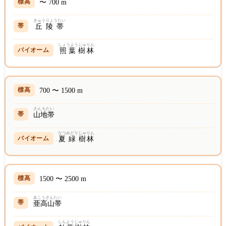
〜 700 m
きゅうりょうたい
丘陵帯
しょうようじゅ
りん
照葉樹
林
700 〜 1500 m
さんちたい
山地帯
なつ
みどり
じゅりん
夏
緑
樹林
1500 〜 2500 m
あこうざんたい
亜高山帯
しんようじゅ
りん