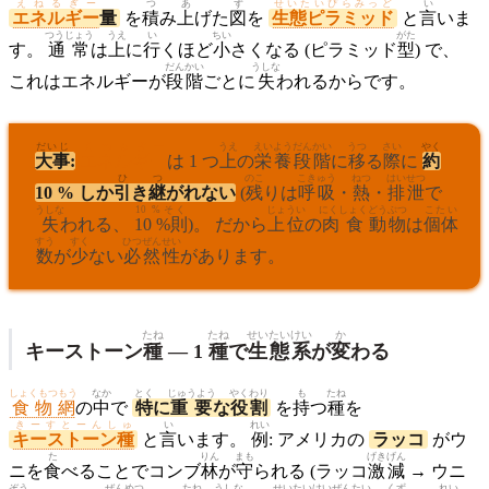
えねるぎー
つ
あ
ず
せいたいぴらみっど
い
エネルギー
量
を
積
み
上
げた
図
を
生態ピラミッド
と
言
いま
つうじょう
うえ
い
ちい
がた
す。
通常
は
上
に
行
くほど
小
さくなる (ピラミッド
型
) で、
だん
かい
うしな
これはエネルギーが
段
階
ごとに
失
われるからです。
だいじ
えねるぎー
うえ
えいよう
だんかい
うつ
さい
やく
大事
:
エネルギー
は 1 つ
上
の
栄養
段階
に
移
る
際
に
約
ひ
つ
のこ
こきゅう
ねつ
はいせつ
10 % しか
引
き
継
がれない
(
残
りは
呼吸
・
熱
・
排泄
で
うしな
10 %そく
じょうい
にくしょく
どうぶつ
こたい
失
われる、
10 %則
)。 だから
上位
の
肉食
動物
は
個体
すう
すく
ひつぜん
せい
数
が
少
ない
必然
性
があります。
たね
たね
せいたいけい
か
キーストーン
種
— 1
種
で
生態系
が
変
わる
しょくもつもう
なか
とく
じゅうよう
やく
わり
も
たね
食物網
の
中
で
特
に
重要
な
役
割
を
持
つ
種
を
きーすとーんしゅ
い
れい
キーストーン種
と
言
います。
例
: アメリカの
ラッコ
がウ
た
りん
まも
げきげん
ニを
食
べることでコンブ
林
が
守
られる (ラッコ
激減
→ ウニ
ぞう
ぜんめつ
たね
うしな
せいたいけい
ぜんたい
くず
れい