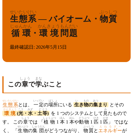
せいたいけい
ぶっしつ
生態系
— バイオーム・
物質
じゅんかん
かんきょう
もんだい
循環
・
環境
問題
最終確認日
:
2026年5月15日
しょう
まな
この
章
で
学
ぶこと
せいたいけい
いっ
てい
ばしょ
い
もの
あつ
生態系
とは、
一
定
の
場所
にいる
生
き
物
の
集
まり
とその
かんきょう
こう
みず
ど
とう
み
環境
(
光
・
水
・
土
等
)
を 1 つのシステムとして
見
たもので
しょう
しょくぶつ
ほん
ほん
どうぶつ
ひき
ひき
す。 この
章
では 「
植物
1
本
1
本
や
動物
1
匹
1
匹
」 ではな
せいぶつ
しゅうだん
ぶっ
しつ
えねるぎー
く、 「
生物
の
集団
がどうつながり、
物
質
と
エネルギー
が