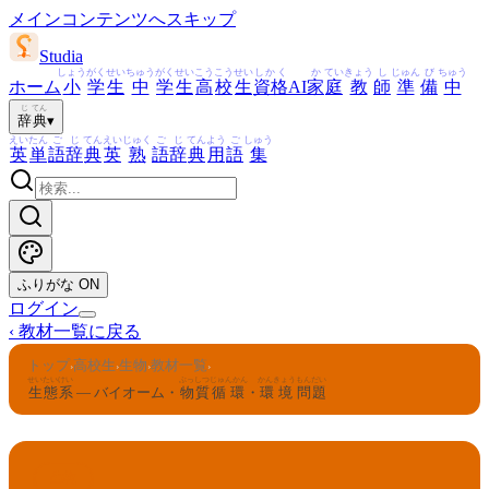
メインコンテンツへスキップ
Studia
しょう
がく
せい
ちゅう
がく
せい
こう
こう
せい
しかく
か
てい
きょう
し
じゅん
び
ちゅう
ホーム
小
学
生
中
学
生
高
校
生
資格
AI
家
庭
教
師
準
備
中
じ
てん
辞
典
▾
えい
たん
ご
じ
てん
えい
じゅく
ご
じ
てん
よう
ご
しゅう
英
単
語
辞
典
英
熟
語
辞
典
用
語
集
ふりがな
ON
ログイン
‹
教材一覧に戻る
トップ
高校生
生物
教材一覧
›
›
›
›
せいたいけい
ぶっしつ
じゅんかん
かんきょう
もんだい
生態系
— バイオーム・
物質
循環
・
環境
問題
生物