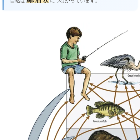
自
然
は
網
の
目
状
につながっています。