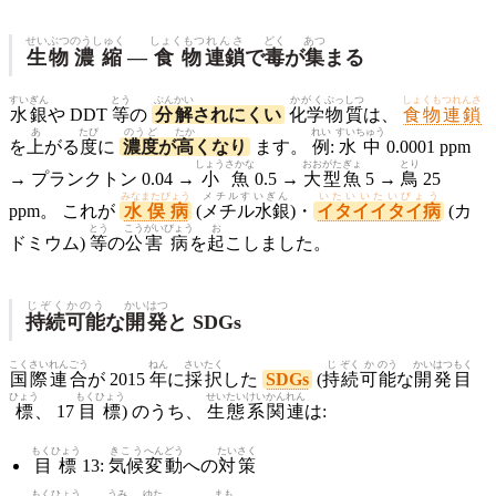
せいぶつ
のうしゅく
しょくもつ
れんさ
どく
あつ
生物
濃縮
—
食物
連鎖
で
毒
が
集
まる
すいぎん
とう
ぶん
かい
かがく
ぶっしつ
しょくもつれんさ
水銀
や DDT
等
の
分
解
されにくい
化学
物質
は、
食物連鎖
あ
たび
のうど
たか
れい
すいちゅう
を
上
がる
度
に
濃度
が
高
くなり
ます。
例
:
水中
0.0001 ppm
しょう
さかな
おおがた
ぎょ
とり
→ プランクトン 0.04 →
小
魚
0.5 →
大型
魚
5 →
鳥
25
みなまたびょう
メチルすいぎん
いたいいたいびょう
ppm。 これが
水俣病
(
メチル水銀
)・
イタイイタイ病
(カ
とう
こうがい
びょう
お
ドミウム)
等
の
公害
病
を
起
こしました。
じぞく
かのう
かいはつ
持続
可能
な
開発
と SDGs
こく
さい
れん
ごう
ねん
さい
たく
じ
ぞく
か
のう
かい
はつ
もく
国
際
連
合
が 2015
年
に
採
択
した
SDGs
(
持
続
可
能
な
開
発
目
ひょう
もくひょう
せいたいけい
かんれん
標
、 17
目標
) のうち、
生態系
関連
は:
もくひょう
きこう
へんどう
たいさく
目標
13:
気候
変動
への
対策
もくひょう
うみ
ゆた
まも