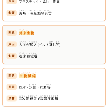
プラスチック・
原油
・
農薬
うみどり
かいさん
どうぶつ
しぼう
海鳥
・
海産
動物
死亡
がいらいせいぶつ
外来生物
にんげん
いにゅう
のが
とう
人間
が
移入
(ペット
逃
し
等
)
ざいらい
しゅ
くちく
在来
種
駆逐
せいぶつのうしゅく
生物濃縮
すいぎん
ひとし
DDT・
水銀
・PCB
等
こうじ
しょうひ
しゃ
こう
のうど
ちくせき
高次
消費
者
で
高
濃度
蓄積