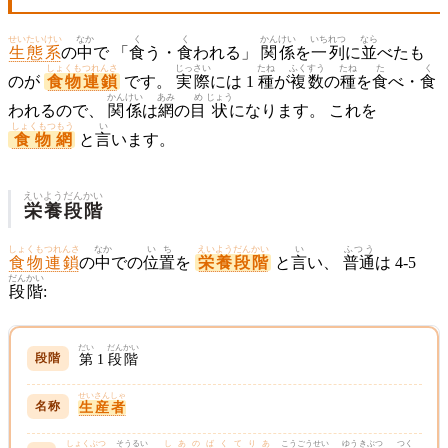
せいたいけい
なか
く
く
かん
けい
いち
れつ
なら
生態系
の
中
で 「
食
う・
食
われる」
関
係
を
一
列
に
並
べたも
しょくもつれんさ
じっさい
たね
ふくすう
たね
た
く
のが
食物連鎖
です。
実際
には 1
種
が
複数
の
種
を
食
べ・
食
かんけい
あみ
め
じょう
われるので、
関係
は
網
の
目
状
になります。 これを
しょくもつもう
い
食物網
と
言
います。
えいよう
だんかい
栄養
段階
しょくもつれんさ
なか
いち
えいようだんかい
い
ふつう
食物連鎖
の
中
での
位置
を
栄養段階
と
言
い、
普通
は 4-5
だんかい
段階
:
だい
だんかい
第
1
段階
せいさんしゃ
生産者
しょくぶつ
そうるい
しあのばくてりあ
こうごうせい
ゆうきぶつ
つく