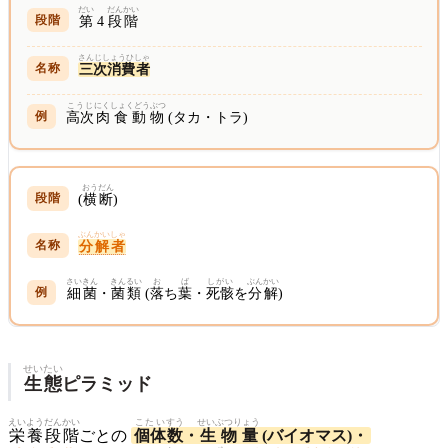
だい
だんかい
第
4
段階
さんじしょうひしゃ
三次消費者
こうじ
にくしょくどうぶつ
高次
肉食動物
(タカ・トラ)
おうだん
(
横断
)
ぶんかいしゃ
分解者
さいきん
きんるい
お
ば
しがい
ぶん
かい
細菌
・
菌類
(
落
ち
葉
・
死骸
を
分
解
)
せいたい
生態
ピラミッド
えいよう
だんかい
こたい
すう
せいぶつりょう
栄養
段階
ごとの
個体
数
・
生物量
(バイオマス)・