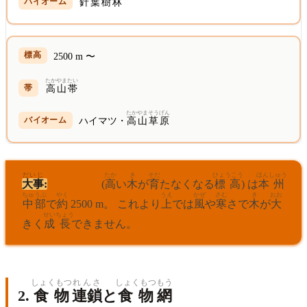
針葉樹
林
2500 m 〜
たかやまたい
高山帯
たかやま
そうげん
ハイマツ・
高山
草原
だいじ
しんりんげんかい
たか
き
そだ
ひょうこう
ほんしゅう
大事
:
森林限界
(
高
い
木
が
育
たなくなる
標高
) は
本州
ちゅうぶ
やく
うえ
かぜ
さむ
き
おお
中部
で
約
2500 m。 これより
上
では
風
や
寒
さで
木
が
大
せい
ちょう
きく
成
長
できません。
しょくもつ
れんさ
しょくもつ
もう
2.
食物
連鎖
と
食物
網