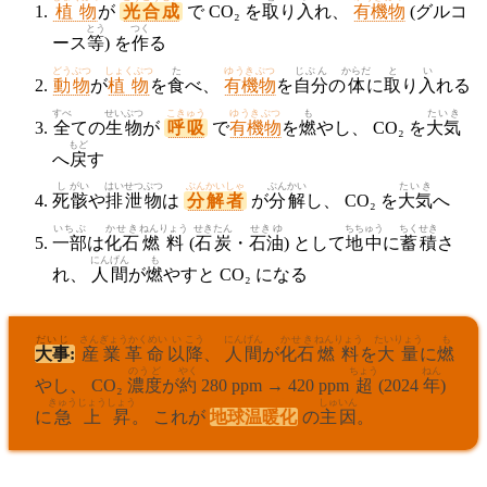
植物
が
光合成
で CO₂ を
取
り
入
れ、
有機物
(グルコ
とう
つく
ース
等
) を
作
る
どうぶつ
しょくぶつ
た
ゆうきぶつ
じぶん
からだ
と
い
動物
が
植物
を
食
べ、
有機物
を
自分
の
体
に
取
り
入
れる
すべ
せいぶつ
こきゅう
ゆうきぶつ
も
たいき
全
ての
生物
が
呼吸
で
有機物
を
燃
やし、 CO₂ を
大気
もど
へ
戻
す
し
がい
はいせつ
ぶつ
ぶんかいしゃ
ぶん
かい
たいき
死
骸
や
排泄
物
は
分解者
が
分
解
し、 CO₂ を
大気
へ
いちぶ
かせき
ねんりょう
せきたん
せきゆ
ちちゅう
ちく
せき
一部
は
化石
燃料
(
石炭
・
石油
) として
地中
に
蓄
積
さ
にんげん
も
れ、
人間
が
燃
やすと CO₂ になる
だいじ
さんぎょうかくめい
い
こう
にんげん
かせき
ねんりょう
たいりょう
も
大事
:
産業革命
以
降
、
人間
が
化石
燃料
を
大量
に
燃
のうど
やく
ちょう
ねん
やし、 CO₂
濃度
が
約
280 ppm → 420 ppm
超
(2024
年
)
きゅうじょうしょう
ちきゅうおんだんか
しゅいん
に
急上昇
。 これが
地球温暖化
の
主因
。