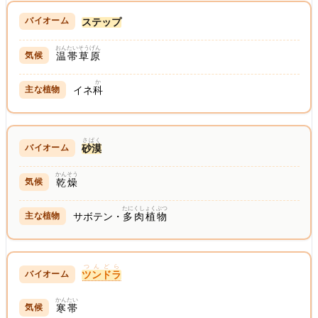
ステップ
おんたい
そうげん
温帯
草原
か
イネ
科
さばく
砂漠
かんそう
乾燥
たにくしょくぶつ
サボテン・
多肉植物
つんどら
ツンドラ
かんたい
寒帯