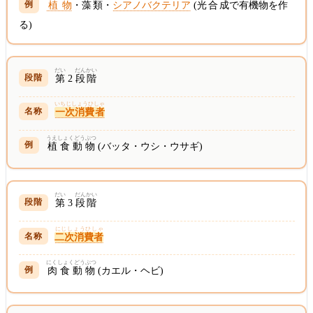
植物
・
藻類
・
シアノバクテリア
(
光合成
で
有機物
を
作
る)
だい
だんかい
第
2
段階
いちじしょうひしゃ
一次消費者
うえしょくどうぶつ
植食動物
(バッタ・ウシ・ウサギ)
だい
だんかい
第
3
段階
にじしょうひしゃ
二次消費者
にくしょくどうぶつ
肉食動物
(カエル・ヘビ)