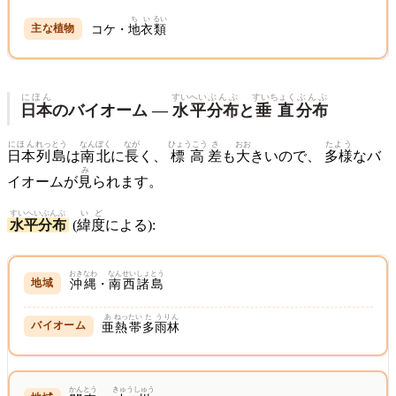
ちい
るい
コケ・
地衣
類
にほん
すいへい
ぶんぷ
すいちょく
ぶんぷ
日本
のバイオーム —
水平
分布
と
垂直
分布
にほん
れっとう
なんぼく
なが
ひょうこう
さ
おお
たよう
日本
列島
は
南北
に
長
く、
標高
差
も
大
きいので、
多様
なバ
み
イオームが
見
られます。
すいへいぶんぷ
いど
水平分布
(
緯度
による):
おきなわ
なんせいしょとう
沖縄
・
南西諸島
あ
ねっ
たい
た
うりん
亜
熱
帯
多
雨林
かんとう
きゅうしゅう