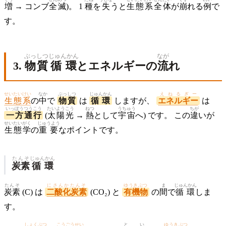
増
→ コンブ
全滅
)。 1
種
を
失
うと
生態系
全体
が
崩
れる
例
で
す。
ぶっしつ
じゅんかん
なが
3.
物質
循環
とエネルギーの
流
れ
せいたいけい
なか
ぶっしつ
じゅんかん
えねるぎー
生態系
の
中
で
物質
は
循環
しますが、
エネルギー
は
いっぽう
つうこう
たいようこう
ねつ
うちゅう
ちが
一方
通行
(
太陽光
→
熱
として
宇宙
へ) です。 この
違
いが
せいたい
がく
じゅうよう
生態
学
の
重要
なポイントです。
たんそ
じゅんかん
炭素
循環
たんそ
にさんかたんそ
ゆうきぶつ
ま
じゅんかん
炭素
(C) は
二酸化炭素
(CO₂) と
有機物
の
間
で
循環
しま
す。
しょくぶつ
こうごうせい
と
い
ゆうきぶつ