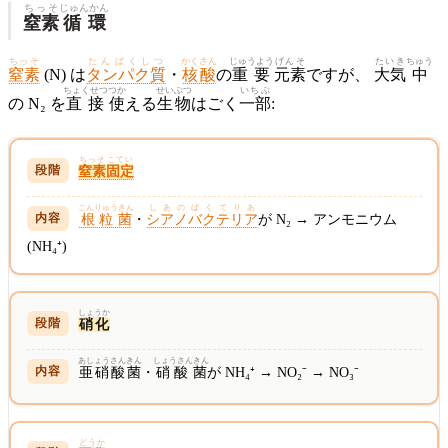
ちっそ
じゅんかん
窒素
循環
ちっそ
たんぱくしつ
かくさん
じゅうよう
げんそ
たいき
ちゅう
窒素
(N) は
タンパク質
・
核酸
の
重要
元素
ですが、
大気
中
ちょくせつ
つか
せいぶつ
いちぶ
の N₂ を
直接
使
える
生物
はごく
一部
:
ちっそこてい
窒素固定
こんりゅうきん
しあのばくてりあ
根粒菌
・
シアノバクテリア
が N₂ → アンモニウム
(NH₄⁺)
しょうか
硝化
あしょうさんきん
しょうさんきん
亜硝酸菌
・
硝酸菌
が NH₄⁺ → NO₂⁻ → NO₃⁻
どうか