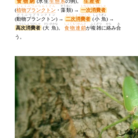
食物網
(
水
生
生態系
の
例
)。
生産者
しょくぶつぷらんくとん
そうるい
いちじしょうひしゃ
(
植物プランクトン
・
藻類
) →
一次消費者
どうぶつプランクトン
にじしょうひしゃ
しょう
ぎょ
(
動物プランクトン
) →
二次消費者
(
小
魚
) →
こうじしょうひしゃ
だい
さかな
しょくもつれんさ
ふく
ざつ
から
あ
高次消費者
(
大
魚
)。
食物連鎖
が
複
雑
に
絡
み
合
う。