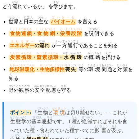
なが
まな
どう
流
れているか」 を
学
びます。
せかい
にほん
おも
ばいおーむ
い
世界
と
日本
の
主
な
バイオーム
を
言
える
しょくもつれんさ
しょくもつもう
えいようだんかい
せつめい
食物連鎖
・
食物網
・
栄養段階
を
説明
できる
えねるぎー
なが
いっぽう
つうこう
し
エネルギー
の
流
れ
が
一方
通行
であることを
知
る
たんそじゅんかん
ちっそじゅんかん
みずじゅんかん
がいりゃく
えが
炭素循環
・
窒素循環
・
水循環
の
概略
を
描
ける
ちきゅうおんだんか
せいぶつたようせい
そう
しつ
とう
かんきょう
もん
だい
たいさく
地球温暖化
・
生物多様性
喪
失
等
の
環境
問
題
と
対策
を
し
知
る
やがい
かんさつ
あん
ぜん
はい
りょ
まも
野外
観察
の
安
全
配
慮
を
守
る
せいぶつ
かんきょう
き
はな
ポイント:
「
生物
と
環境
は
切
り
離
せない」 — これが
せいたい
がく
き
ほん
し
そう
たね
ぜつ
めつ
た
生態
学
の
基
本
思
想
です。 1
種
が
絶
滅
すればそれを
食
たね
く
たね
えい
きょう
およ
べていた
種
・
食
われていた
種
すべてに
影
響
が
及
ぶ。
し
ぜん
もう
め
じょう