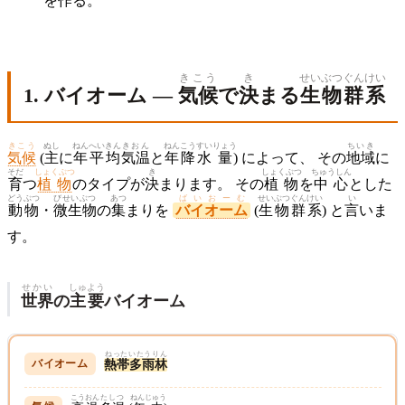
を
作
る。
きこう
き
せいぶつ
ぐん
けい
1. バイオーム —
気候
で
決
まる
生物
群
系
きこう
ぬし
ねん
へいきん
きおん
ねん
こうすい
りょう
ちいき
気候
(
主
に
年
平均
気温
と
年
降水
量
) によって、 その
地域
に
そだ
しょくぶつ
き
しょくぶつ
ちゅうしん
育
つ
植物
のタイプが
決
まります。 その
植物
を
中心
とした
どうぶつ
びせいぶつ
あつ
ばいおーむ
せいぶつぐんけい
い
動物
・
微生物
の
集
まりを
バイオーム
(
生物群系
) と
言
いま
す。
せかい
しゅよう
世界
の
主要
バイオーム
ねったいたうりん
熱帯多雨林
こうおん
たしつ
ねんじゅう