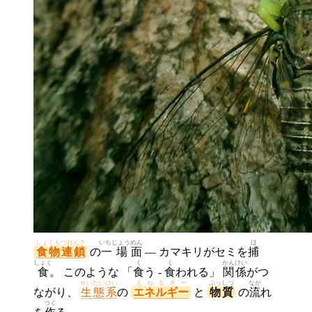
しょくもつれんさ
いちじょう
めん
ほ
食物連鎖
の
一場
面
— カマキリがセミを
捕
しょく
く
く
かん
けい
食
。 このような 「
食
う -
食
われる」
関
係
がつ
せいたいけい
えねるぎー
ぶっ
しつ
なが
ながり、
生態系
の
エネルギー
と
物
質
の
流
れ
つく