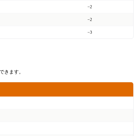
−2
−2
−3
できます。