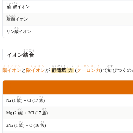
りゅうさん
硫酸
イオン
たんさん
炭酸
イオン
さん
リン
酸
イオン
けつごう
イオン
結合
ようイオン
いんイオン
せいでんき
りょく
クーロンりょく
むす
陽イオン
と
陰イオン
が
静電気
力
(
クーロン力
) で
結
びつくの
れい
例
ぞく
ぞく
Na (1
族
) + Cl (17
族
)
ぞく
ぞく
Mg (2
族
) + 2Cl (17
族
)
ぞく
ぞく
2Na (1
族
) + O (16
族
)