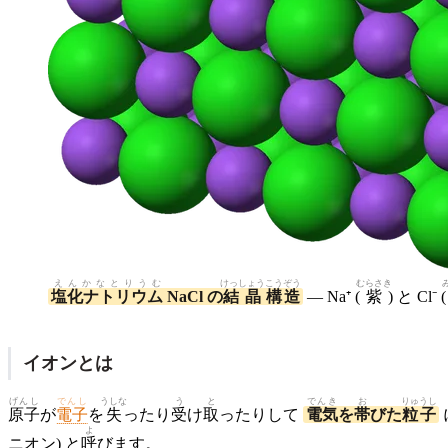
えんかなとりうむ
けっしょう
こうぞう
むらさき
塩化ナトリウム
NaCl の
結晶
構造
— Na⁺ (
紫
) と Cl⁻ (
イオンとは
げんし
でんし
うしな
う
と
でんき
お
りゅうし
原子
が
電子
を
失
ったり
受
け
取
ったりして
電気
を
帯
びた
粒子
よ
ニオン) と
呼
びます。