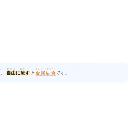
う
じゆう
なが
きんぞくけつごう
合
、
自由
に
流
す
と
金属結合
です。