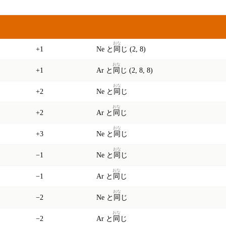
あたい
すう
でんし
はいち
まれ
おな
価
数
電子
配置
(
希
ガスと
同
じになる)
おな
+1
Ne と
同
じ (2, 8)
おな
+1
Ar と
同
じ (2, 8, 8)
おな
+2
Ne と
同
じ
おな
+2
Ar と
同
じ
おな
+3
Ne と
同
じ
おな
−1
Ne と
同
じ
おな
−1
Ar と
同
じ
おな
−2
Ne と
同
じ
おな
−2
Ar と
同
じ