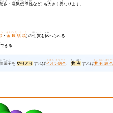
かたさ
でんき
でんどう
せい
おお
こと
硬さ
・
電気
伝導
性
など) も
大
きく
異
なります。
ょう
きんぞくけっしょう
せいしつ
くら
晶
・
金属結晶
) の
性質
を
比
べられる
い
明
できる
かでんし
イオンけつごう
きょうゆう
きょうゆうけつご
価電子
を
やりとり
すれば
イオン結合
、
共有
すれば
共有結