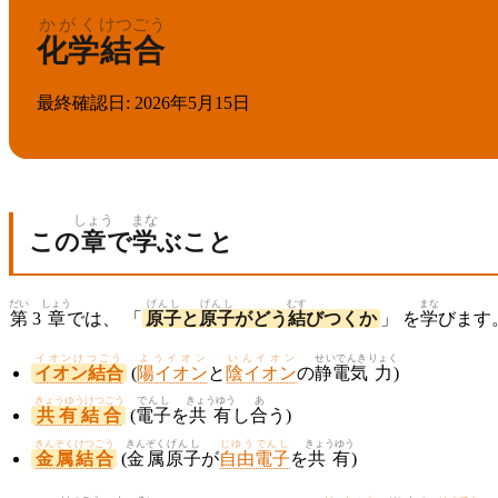
かがく
けつごう
化学
結合
最終確認日
:
2026年5月15日
しょう
まな
この
章
で
学
ぶこと
だい
しょう
げんし
げんし
むす
まな
第
3
章
では、 「
原子
と
原子
がどう
結
びつくか
」 を
学
びます
イオンけつごう
ようイオン
いんイオン
せいでんき
りょく
イオン結合
(
陽イオン
と
陰イオン
の
静電気
力
)
きょうゆうけつごう
でんし
きょうゆう
あ
共有結合
(
電子
を
共有
し
合
う)
きんぞくけつごう
きんぞく
げんし
じゆうでんし
きょうゆう
金属結合
(
金属
原子
が
自由電子
を
共有
)