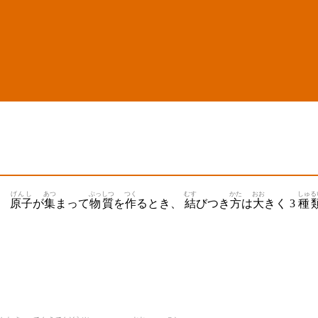
げんし
あつ
ぶっしつ
つく
むす
かた
おお
しゅる
。
原子
が
集
まって
物質
を
作
るとき、
結
びつき
方
は
大
きく 3
種