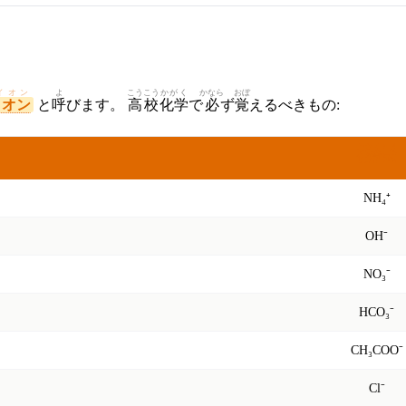
イオン
よ
こうこう
かがく
かなら
おぼ
イオン
と
呼
びます。
高校
化学
で
必
ず
覚
えるべきもの:
かがく
しき
化学
式
NH₄⁺
OH⁻
NO₃⁻
HCO₃⁻
CH₃COO⁻
Cl⁻