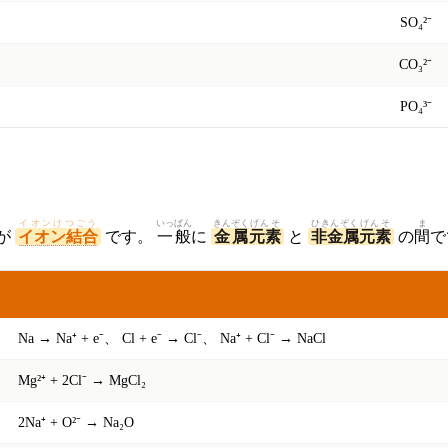
SO₄²⁻
CO₃²⁻
PO₄³⁻
イオンけつごう
いっぱん
きんぞく
げんそ
ひきんぞく
げんそ
ま
が
イオン結合
です。
一般
に
金属
元素
と
非金属
元素
の
間
で
はんのう
反応
Na → Na⁺ + e⁻、 Cl + e⁻ → Cl⁻、 Na⁺ + Cl⁻ → NaCl
Mg²⁺ + 2Cl⁻ → MgCl₂
2Na⁺ + O²⁻ → Na₂O