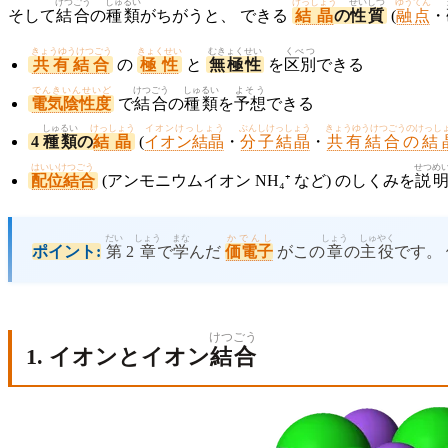
けつごう
しゅるい
けっしょう
せいしつ
ゆうてん
そして
結合
の
種類
がちがうと、 できる
結晶
の
性質
(
融点
・
きょうゆうけつごう
きょくせい
むきょくせい
くべつ
共有結合
の
極性
と
無極性
を
区別
できる
でんきいんせいど
けつごう
しゅるい
よそう
電気陰性度
で
結合
の
種類
を
予想
できる
しゅるい
けっしょう
イオンけっしょう
ぶんしけっしょう
きょうゆうけつごうのけっし
4
種類
の
結晶
(
イオン結晶
・
分子結晶
・
共有結合の結
はいいけつごう
せつめ
配位結合
(アンモニウムイオン NH₄⁺ など) のしくみを
説
だい
しょう
まな
かでんし
しょう
しゅやく
ポイント:
第
2
章
で
学
んだ
価電子
がこの
章
の
主役
です。
けつごう
1. イオンとイオン
結合