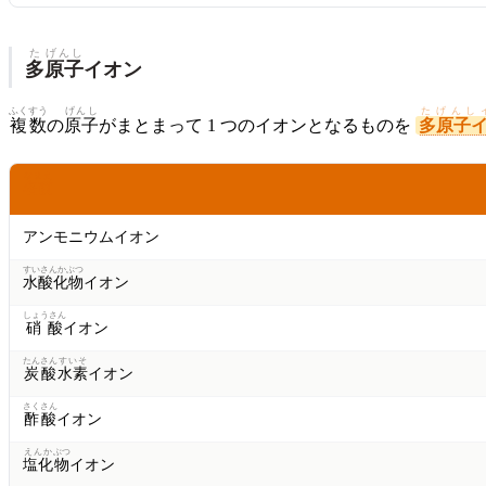
た
げんし
多
原子
イオン
ふくすう
げんし
たげんし
複数
の
原子
がまとまって 1 つのイオンとなるものを
多原子
なまえ
名前
アンモニウムイオン
すいさんかぶつ
水酸化物
イオン
しょうさん
硝酸
イオン
たんさん
すいそ
炭酸
水素
イオン
さくさん
酢酸
イオン
えんか
ぶつ
塩化
物
イオン