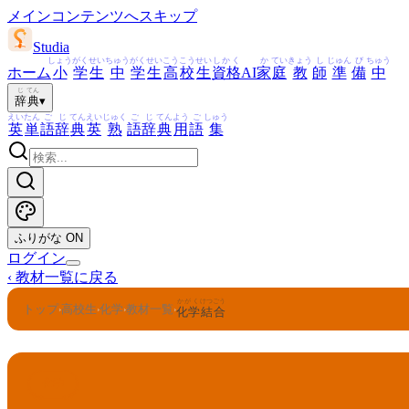
メインコンテンツへスキップ
Studia
しょう
がく
せい
ちゅう
がく
せい
こう
こう
せい
しかく
か
てい
きょう
し
じゅん
び
ちゅう
ホーム
小
学
生
中
学
生
高
校
生
資格
AI
家
庭
教
師
準
備
中
じ
てん
辞
典
▾
えい
たん
ご
じ
てん
えい
じゅく
ご
じ
てん
よう
ご
しゅう
英
単
語
辞
典
英
熟
語
辞
典
用
語
集
ふりがな
ON
ログイン
‹
教材一覧に戻る
かがく
けつごう
トップ
高校生
化学
教材一覧
›
›
›
›
化学
結合
化学