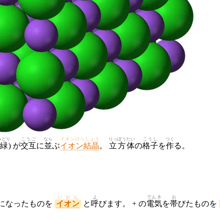
みどり
こうご
なら
イオンけっしょう
りっぽうたい
こうし
つく
緑
) が
交互
に
並
ぶ
イオン結晶
。
立方体
の
格子
を
作
る。
いおん
よ
でんき
お
になったものを
イオン
と
呼
びます。 + の
電気
を
帯
びたものを