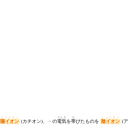
ようイオン
でんき
お
いんイオン
陽イオン
(カチオン)、 − の
電気
を
帯
びたものを
陰イオン
(ア