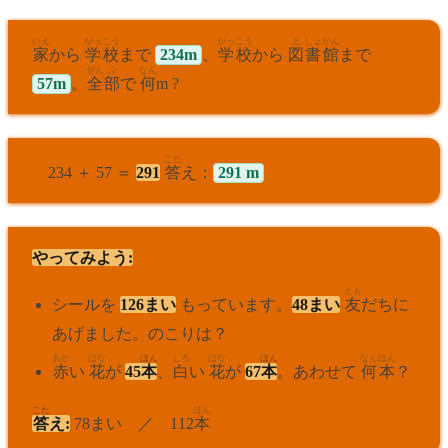
いえ
がっこう
がっこう
と
しょ
かん
家
から
学校
まで
234m
、
学校
から
図
書
館
まで
ぜん
ぶ
なん
57m
。
全
部
で
何
m ?
こた
234 ＋ 57 ＝
291
答
え：
291 m
やってみよう:
とも
シールを
126まい
もっています。
48まい
友
だちに
あげました。のこりは？
あか
はな
ほん
しろ
はな
ほん
なん
ほん
赤
い
花
が
45
本
、
白
い
花
が
67
本
。あわせて
何
本
？
こた
ほん
答
え:
78まい ／ 112
本