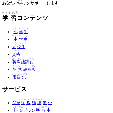
あなたの
学
びをサポートします。
がく
しゅう
学
習
コンテンツ
しょう
がく
せい
小
学
生
ちゅう
がく
せい
中
学
生
こう
こう
せい
高
校
生
しかく
資格
えい
たん
ご
じ
てん
英
単
語
辞
典
えい
じゅく
ご
じ
てん
英
熟
語
辞
典
よう
ご
しゅう
用
語
集
サービス
か
てい
きょう
し
じゅん
び
ちゅう
AI
家
庭
教
師
準
備
中
りょう
きん
じゅん
び
ちゅう
料
金
プラン
準
備
中