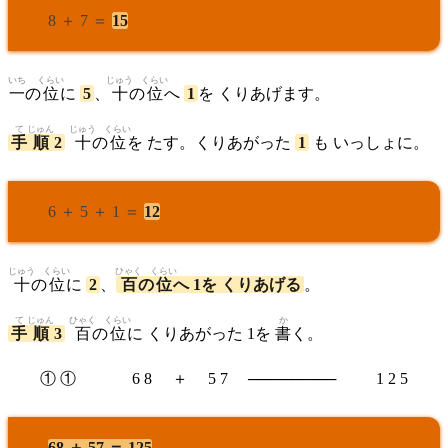
8 ＋ 7 ＝
15
いち
くらい
じゅう
くらい
一
の
位
に
5
、
十
の
位
へ
1
を くりあげます。
て
じゅん
じゅう
くらい
手
順
2
十
の
位
を たす。くりあがった
1
も いっしょに。
6 ＋ 5 ＋ 1 ＝
12
じゅう
くらい
ひゃく
くらい
十
の
位
に
2
、
百
の
位
へ 1を くりあげる
。
て
じゅん
ひゃく
くらい
か
手
順
3
百
の
位
に くりあがった 1を
書
く。
① ① 6 8 ＋ 5 7 ──────── 1 2 5
68 ＋ 57 ＝ 125