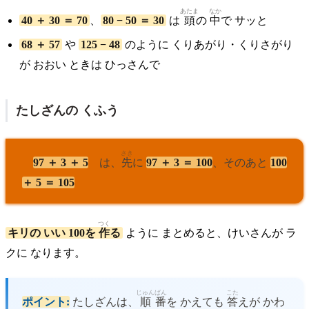
あたま
なか
40 ＋ 30 ＝ 70
、
80 − 50 ＝ 30
は
頭
の
中
で サッと
68 ＋ 57
や
125 − 48
のように くりあがり・くりさがり
が おおい ときは ひっさんで
たしざんの くふう
さき
97 ＋ 3 ＋ 5
は、
先
に
97 ＋ 3 ＝ 100
、そのあと
100
＋ 5 ＝ 105
つく
キリの いい 100を
作
る
ように まとめると、けいさんが ラ
クに なります。
じゅん
ばん
こた
ポイント:
たしざんは、
順
番
を かえても
答
えが かわ