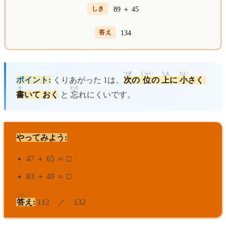
89 ＋ 45
134
つぎ
くらい
うえ
ちい
ポイント:
くりあがった 1は、
次
の
位
の
上
に
小
さく
か
わす
書
いて おく
と
忘
れにくいです。
やってみよう:
47 ＋ 65 ＝ □
83 ＋ 49 ＝ □
こた
答
え:
112 ／ 132