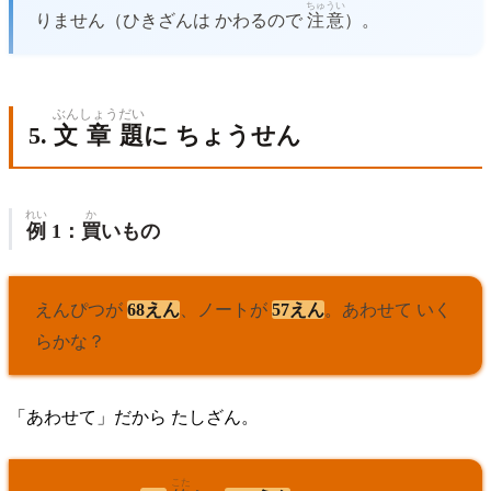
ちゅうい
りません（ひきざんは かわるので
注意
）。
ぶん
しょう
だい
5.
文
章
題
に ちょうせん
れい
か
例
1：
買
いもの
えんぴつが
68えん
、ノートが
57えん
。あわせて いく
らかな？
「あわせて」だから たしざん。
こた