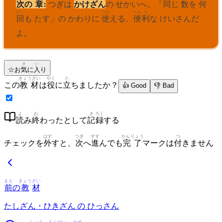
次
の
章
:
つぎは
かけざん
の せかいへ。「
同
じ
数
を
何
かい
つか
べん
り
回
も たす」の かわりに
使
える、
便
利
な けいさんだ
よ。
き
い
☆
お
気
に
入
り
きょうざい
やく
た
この
教材
は
役
に
立
ちましたか？
👍 Good
👎 Bad
よ
お
き
ろく
読
み
終
わったとして
記
録
する
はず
つぎ
すす
かんりょう
つ
チェックを
外
すと、
次
へ
進
んでも
完了
マークは
付
きません
まえ
きょう
ざい
前
の
教
材
たしざん・ひきざん の ひっさん