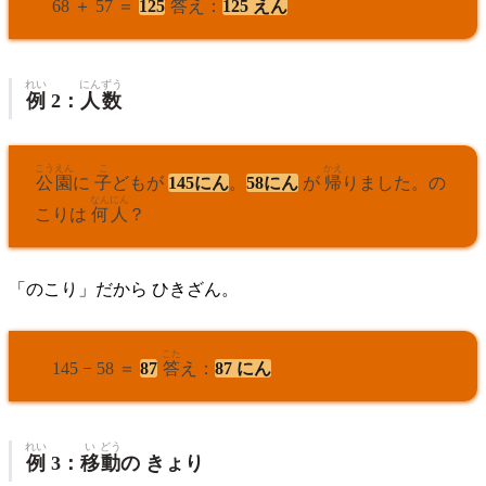
68 ＋ 57 ＝
125
答
え：
125 えん
れい
にん
ずう
例
2：
人
数
こう
えん
こ
かえ
公
園
に
子
どもが
145にん
。
58にん
が
帰
りました。の
なん
にん
こりは
何
人
？
「のこり」だから ひきざん。
こた
145 − 58 ＝
87
答
え：
87 にん
れい
い
どう
例
3：
移
動
の きょり