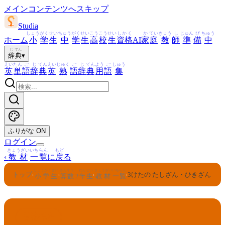
メインコンテンツへスキップ
Studia
しょう
がく
せい
ちゅう
がく
せい
こう
こう
せい
しかく
か
てい
きょう
し
じゅん
び
ちゅう
ホーム
小
学
生
中
学
生
高
校
生
資格
AI
家
庭
教
師
準
備
中
じ
てん
辞
典
▾
えい
たん
ご
じ
てん
えい
じゅく
ご
じ
てん
よう
ご
しゅう
英
単
語
辞
典
英
熟
語
辞
典
用
語
集
ふりがな
ON
ログイン
きょうざい
いちらん
もど
‹
教材
一覧
に
戻
る
しょうがくせい
さんすう
ねんせい
きょうざい
いちらん
トップ
3けたの たしざん・ひきざん
›
›
›
›
小学生
算数
2
年生
教材
一覧
さんすう
ねんせい
2
算数
年生