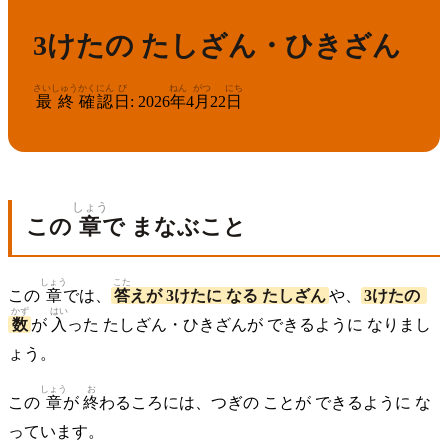
3けたの たしざん・ひきざん
さいしゅう
かくにん
び
ねん
がつ
にち
最終
確認
日
:
2026
年
4
月
22
日
しょう
この
章
で まなぶこと
しょう
こた
この
章
では、
答
えが 3けたに なる たしざん
や、
3けたの
かず
はい
数
が
入
った たしざん・ひきざんが できるように なりまし
ょう。
しょう
お
この
章
が
終
わるころには、つぎの ことが できるように な
っています。