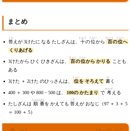
まとめ
こた
じゅう
くらい
ひゃく
くらい
答
えが 3けたに なる たしざんは、
十
の
位
から
百
の
位
へ
くりあげる
ひゃく
くらい
3けたから ひく ひきざんは、
百
の
位
から かりる
ことも
ある
くらい
か
3けた ＋ 2けた のひっさんは、
位
を そろえて
書
く
かんが
400 ＋ 300 や 800 − 500 は、
100の かたまり
で
考
える
じゅん
ばん
こた
たしざんは
順
番
を かえても
答
えが おなじ（97 ＋ 3 ＋ 5
＝ 100 ＋ 5）
つぎ
しょう
おな
かず
なん