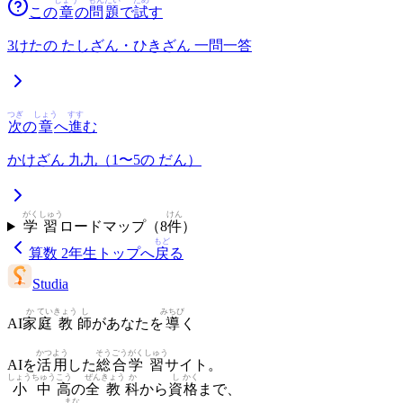
しょう
もん
だい
ため
この
章
の
問
題
で
試
す
3けたの たしざん・ひきざん 一問一答
つぎ
しょう
すす
次
の
章
へ
進
む
かけざん 九九（1〜5の だん）
がく
しゅう
けん
学
習
ロードマップ（
8
件
）
もど
算数 2年生
トップへ
戻
る
Studia
か
てい
きょう
し
みちび
AI
家
庭
教
師
があなたを
導
く
かつ
よう
そう
ごう
がく
しゅう
AIを
活
用
した
総
合
学
習
サイト。
しょう
ちゅう
こう
ぜん
きょう
か
し
かく
小
中
高
の
全
教
科
から
資
格
まで、
まな