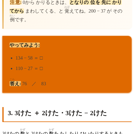
注意
:
0から かりるときは、
となりの
位
を
先
に かり
おぼ
てから
まわしてくる、と
覚
えてね。200 − 37 が その
れい
例
です。
やってみよう:
134 − 58 ＝ □
110 − 27 ＝ □
こた
答
え:
76 ／ 83
3. 3けた ＋ 2けた・3けた − 2けた
かず
かず
3けたの
数
と 2けたの
数
を たしたり ひいたりするときも、