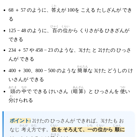
こた
68 ＋ 57 のように、
答
えが 100を こえる たしざんが でき
る
ひゃく
くらい
125 − 48 のように、
百
の
位
から くりさがる ひきざんが
できる
234 ＋ 57 や 458 − 23 のような、3けた と 2けたの ひっさ
んが できる
かんたん
400 ＋ 300、800 − 500 のような
簡単
な 3けた どうしの け
いさんが できる
あたま
なか
あんざん
つか
頭
の
中
で できる けいさん（
暗算
）と ひっさんを
使
い
わ
分
けられる
ポイント:
2けたの ひっさんが できれば、3けたも お
かんが
かた
くらい
いち
くらい
じゅん
なじ
考
え
方
です。
位
を そろえて、
一
の
位
から
順
に
きほん