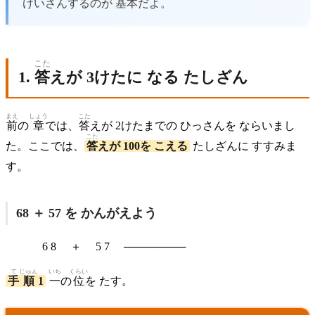
けいさんするのが
基本
だよ。
こた
1.
答
えが 3けたに なる たしざん
まえ
しょう
こた
前
の
章
では、
答
えが 2けたまでの ひっさんを ならいまし
こた
た。ここでは、
答
えが 100を こえる
たしざんに すすみま
す。
68 ＋ 57 を かんがえよう
6 8 ＋ 5 7 ────────
て
じゅん
いち
くらい
手
順
1
一
の
位
を たす。