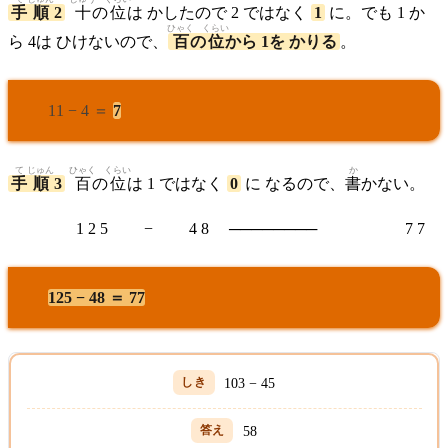
手
順
2
十
の
位
は かしたので 2 ではなく
1
に。でも 1 か
ひゃく
くらい
ら 4は ひけないので、
百
の
位
から 1を かりる
。
11 − 4 ＝
7
て
じゅん
ひゃく
くらい
か
手
順
3
百
の
位
は 1 ではなく
0
に なるので、
書
かない。
1 2 5 − 4 8 ──────── 7 7
125 − 48 ＝ 77
103 − 45
58