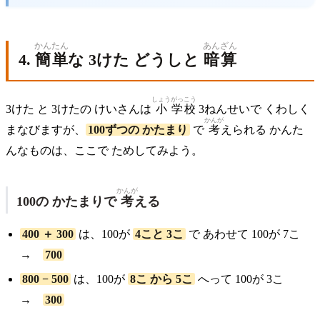
かんたん
あんざん
4.
簡単
な 3けた どうしと
暗算
しょう
がっこう
3けた と 3けたの けいさんは
小
学校
3ねんせいで くわしく
かんが
まなびますが、
100ずつの かたまり
で
考
えられる かんた
んなものは、ここで ためしてみよう。
かんが
100の かたまりで
考
える
400 ＋ 300
は、100が
4こと 3こ
で あわせて 100が 7こ
→
700
800 − 500
は、100が
8こ から 5こ
へって 100が 3こ
→
300