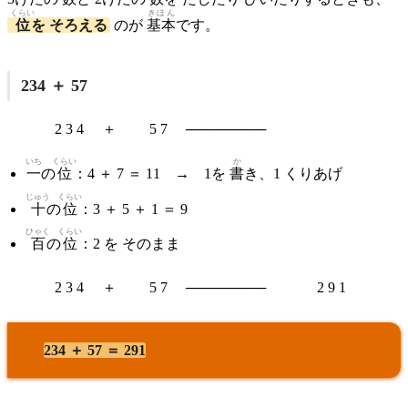
くらい
きほん
位
を そろえる
のが
基本
です。
234 ＋ 57
2 3 4 ＋ 5 7 ────────
いち
くらい
か
一
の
位
：4 ＋ 7 ＝ 11 → 1を
書
き、1 くりあげ
じゅう
くらい
十
の
位
：3 ＋ 5 ＋ 1 ＝ 9
ひゃく
くらい
百
の
位
：2 を そのまま
2 3 4 ＋ 5 7 ──────── 2 9 1
234 ＋ 57 ＝ 291