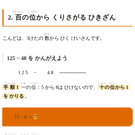
ひゃく
くらい
2.
百
の
位
から くりさがる ひきざん
かず
こんどは、3けたの
数
から ひく けいさんです。
125 − 48 を かんがえよう
1 2 5 − 4 8 ────────
て
じゅん
いち
くらい
じゅう
くらい
手
順
1
一
の
位
：5 から 8は ひけないので、
十
の
位
から 1
を かりる
。
15 − 8 ＝
7
て
じゅん
じゅう
くらい