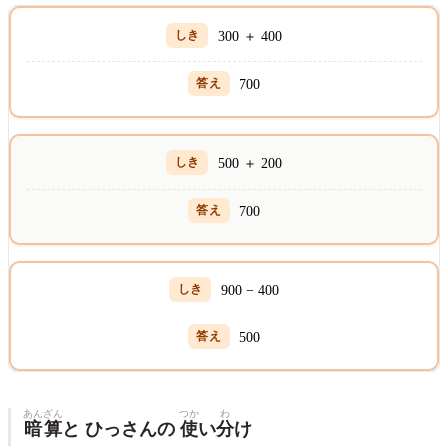
300 ＋ 400
700
500 ＋ 200
700
900 − 400
500
あんざん
つか
わ
暗算
と ひっさんの
使
い
分
け