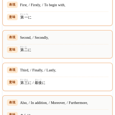
First, / Firstly, / To begin with,
だい
いち
第
一
に
Second, / Secondly,
だい
に
第
二
に
Third, / Finally, / Lastly,
だい
さん
さいご
第
三
に /
最後
に
Also, / In addition, / Moreover, / Furthermore,