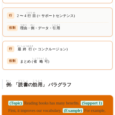
くだり
め
2 〜 4
行
目
(= サポートセンテンス)
りゆう
れい
いん
よう
理由
・
例
・データ・
引
用
さいしゅう
あるき
最終
行
(= コンクルージョン)
しょうりゃく
か
まとめ (
省略
可
)
れい
どくしょ
こうよう
例
: 「
読書
の
効用
」 パラグラフ
(Topic)
Reading books has many benefits.
(Support 1)
First, it improves our vocabulary.
(Example)
For example,