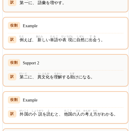
第
一
に、
語彙
を
増
やす。
Example
たと
あたら
たんご
ひょうげん
しぜん
であ
例
えば、
新
しい
単語
や
表現
に
自然
に
出会
う。
Support 2
だい
に
い
ぶんか
りかい
たす
第
二
に、
異
文化
を
理解
する
助
けになる。
Example
がいこく
しょうせつ
よ
たこく
ひと
かんが
かた
外国
の
小説
を
読
むと、
他国
の
人
の
考
え
方
がわかる。