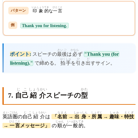
いんしょう
てき
ひとこと
印象
的
な
一言
Thank you for listening.
さいご
かなら
ポイント:
スピーチの
最後
は
必
ず
"Thank you (for
し
はく
しゅ
ひ
だ
listening)."
で
締
める。
拍
手
を
引
き
出
すサイン。
じこ
しょうかい
かた
7.
自己
紹介
スピーチの
型
えいご
けん
じこ
しょうかい
なまえ
しゅっしん
しょぞく
しゅみ
とくぎ
英語
圏
の
自己
紹介
は
「
名前
→
出身
・
所属
→
趣味
・
特技
ひとこと
じゅん
いっぱん
てき
→
一言
メッセージ」
の
順
が
一般
的
。