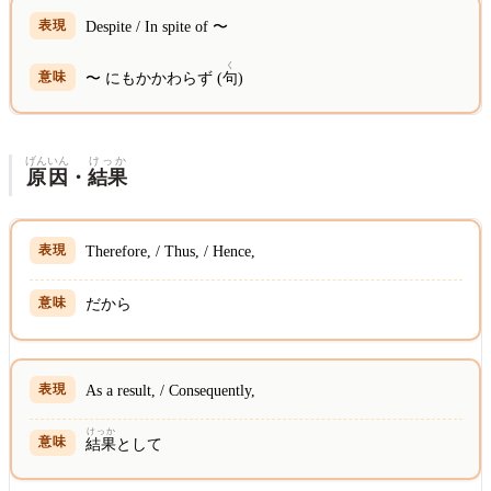
Despite / In spite of 〜
く
〜 にもかかわらず (
句
)
げんいん
けっか
原因
・
結果
Therefore, / Thus, / Hence,
だから
As a result, / Consequently,
けっか
結果
として