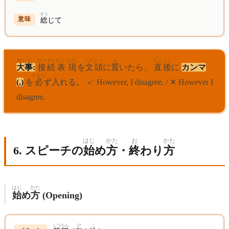
そう
総
じて
だいじ
せつぞく
ひょうげん
ぶんとう
お
ちょくご
大事
:
接続
表現
を
文頭
に
置
いたら、
直後
に
カンマ
かなら
い
(,)
を
必
ず
入
れる。 ✓ However, I disagree. / ✕ However I
disagree.
はじ
かた
お
かた
6. スピーチの
始
め
方
・
終
わり
方
はじ
かた
始
め
方
(Opening)
しつもん
ひ
こ