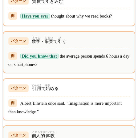
質問
で
引
き
込
む
Have you ever
thought about why we read books?
すうじ
じじつ
ひ
数字
・
事実
で
引
く
Did you know that
the average person spends 6 hours a day
on smartphones?
いんよう
はじ
引用
で
始
める
Albert Einstein once said, "Imagination is more important
than knowledge."
こじん
てき
たいけん
個人
的
体験