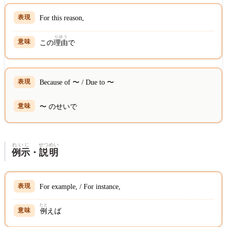
For this reason,
りゆう
この
理由
で
Because of 〜 / Due to 〜
〜 のせいで
れいじ
せつめい
例示
・
説明
For example, / For instance,
たと
例
えば