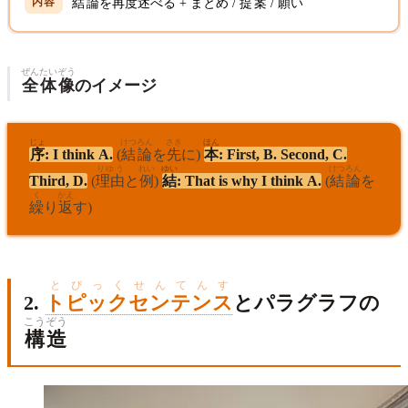
結論
を
再度
述
べる + まとめ /
提案
/
願
い
ぜんたい
ぞう
全体
像
のイメージ
じょ
けつろん
さき
ほん
序
: I think A.
(
結論
を
先
に)
本
: First, B. Second, C.
りゆう
れい
ゆい
けつろん
Third, D.
(
理由
と
例
)
結
: That is why I think A.
(
結論
を
く
かえ
繰
り
返
す)
とぴっくせんてんす
2.
トピックセンテンス
とパラグラフの
こうぞう
構造