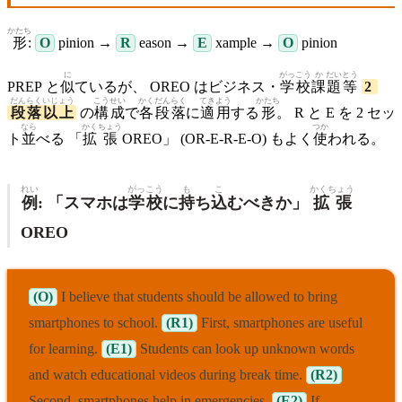
かたち
形
:
O
pinion →
R
eason →
E
xample →
O
pinion
に
がっこう
か
だい
とう
PREP と
似
ているが、 OREO はビジネス・
学校
課
題
等
2
だんらく
いじょう
こうせい
かく
だんらく
てきよう
かたち
段落
以上
の
構成
で
各
段落
に
適用
する
形
。 R と E を 2 セッ
なら
かく
ちょう
つか
ト
並
べる 「
拡
張
OREO」 (OR-E-R-E-O) もよく
使
われる。
れい
がっこう
も
こ
かくちょう
例
: 「スマホは
学校
に
持
ち
込
むべきか」
拡張
OREO
(O)
I believe that students should be allowed to bring
smartphones to school.
(R1)
First, smartphones are useful
for learning.
(E1)
Students can look up unknown words
and watch educational videos during break time.
(R2)
Second, smartphones help in emergencies.
(E2)
If