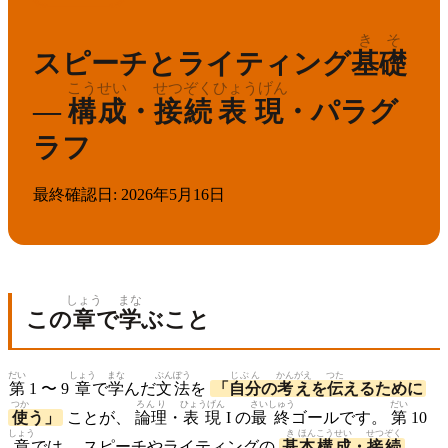
きそ
スピーチとライティング
基礎
こうせい
せつぞく
ひょうげん
—
構成
・
接続
表現
・パラグ
ラフ
最終確認日
:
2026年5月16日
しょう
まな
この
章
で
学
ぶこと
だい
しょう
まな
ぶんぽう
じぶん
かんがえ
つた
第
1 〜 9
章
で
学
んだ
文法
を
「
自分
の
考え
を
伝
えるために
つか
ろんり
ひょうげん
さい
しゅう
だい
使
う」
ことが、
論理
・
表現
I の
最
終
ゴールです。
第
10
しょう
き
ほん
こう
せい
せつ
ぞく
章
では、 スピーチやライティングの
基
本
構
成
・
接
続