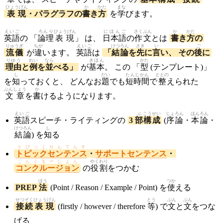
ひょうげん
か
かた
まな
表現
・パラグラフの
書
き
方
を
学
びます。
えいご
ろんり
ひょうげん
にほんご
さくぶん
か
かた
英語
の 「
論理
表現
」 は、
日本語
の
作文
とは
書
き
方
の
りゅうぎ
ちが
えいご
けつろん
さき
い
ご
流儀
が
違
います。
英語
は
「
結論
を
先
に
言
い、 その
後
に
りゆう
れい
なら
きほん
かた
理由
と
例
を
並
べる」
が
基本
。 この 「
型
(テンプレート)」
し
だい
たんじかん
ととの
を
知
っておくと、 どんなお
題
でも
短時間
で
整
えられた
ぶんしょう
か
文章
を
書
けるようになります。
えいご
ぶ
こうせい
じょ
ろん
ほん
ろん
英語
スピーチ・ライティングの
3
部
構成
(
序
論
・
本
論
・
けつ
ろん
し
結
論
) を
知
る
とぴっくせんてんす
トピックセンテンス
・
サポートセンテンス
・
こんくるーじょん
やくわり
コンクルージョン
の
役割
をつかむ
ほう
つか
PREP
法
(Point / Reason / Example / Point) を
使
える
せつ
ぞく
ひょうげん
とう
ぶん
ぶん
接
続
表現
(firstly / however / therefore
等
) で
文
と
文
をつな
げる