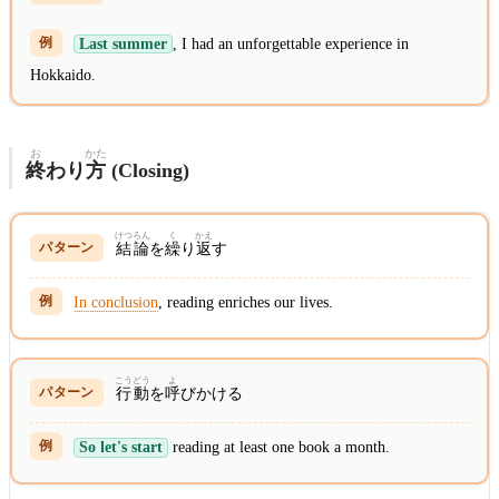
Last summer
, I had an unforgettable experience in
Hokkaido.
お
かた
終
わり
方
(Closing)
けつろん
く
かえ
結論
を
繰
り
返
す
In conclusion
, reading enriches our lives.
こうどう
よ
行動
を
呼
びかける
So let's start
reading at least one book a month.