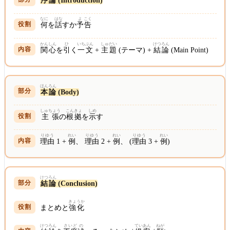
序論
(Introduction)
なに
はな
よ
こく
何
を
話
すか
予
告
かんしん
ひ
いちぶん
しゅだい
けつろん
関心
を
引
く
一文
+
主題
(テーマ) +
結論
(Main Point)
ほんろん
本論
(Body)
しゅちょう
こんきょ
しめ
主張
の
根拠
を
示
す
りゆう
れい
りゆう
れい
りゆう
れい
理由
1 +
例
、
理由
2 +
例
、 (
理由
3 +
例
)
けつろん
結論
(Conclusion)
きょうか
まとめと
強化
けつろん
さいど
の
ていあん
ねが