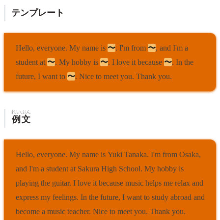
テンプレート
Hello, everyone. My name is
〜
. I'm from
〜
, and I'm a
student at
〜
. My hobby is
〜
. I love it because
〜
. In the
future, I want to
〜
. Nice to meet you. Thank you.
れいぶん
例文
Hello, everyone. My name is Yuki Tanaka. I'm from Osaka,
and I'm a student at Sakura High School. My hobby is
playing the guitar. I love it because music helps me relax and
express my feelings. In the future, I want to study abroad and
become a music teacher. Nice to meet you. Thank you.