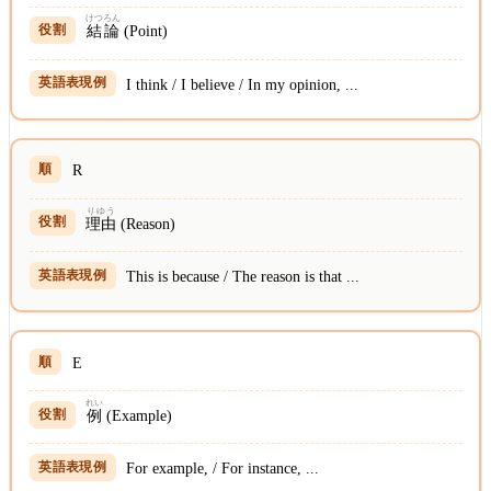
けつろん
結論
(Point)
I think / I believe / In my opinion, ...
R
りゆう
理由
(Reason)
This is because / The reason is that ...
E
れい
例
(Example)
For example, / For instance, ...