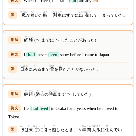
When I arrived, the train
had
already
left
.
わたし
つ
とき
れっしゃ
しゅっぱつ
私
が
着
いた
時
、
列車
はすでに
出発
してしまっていた。
けいけん
経験
(〜 までに 〜 したことがあった)
I
had
never
seen
snow before I came to Japan.
にほん
く
ゆき
み
日本
に
来
るまで
雪
を
見
たことがなかった。
けいぞく
かこ
じてん
継続
(
過去
の
時点
まで 〜 していた)
He
had lived
in Osaka for 5 years when he moved to
Tokyo.
かれ
とうきょう
ひ
こ
ねんかん
おおさか
す
彼
は
東京
に
引
っ
越
したとき、 5
年間
大阪
に
住
んでい