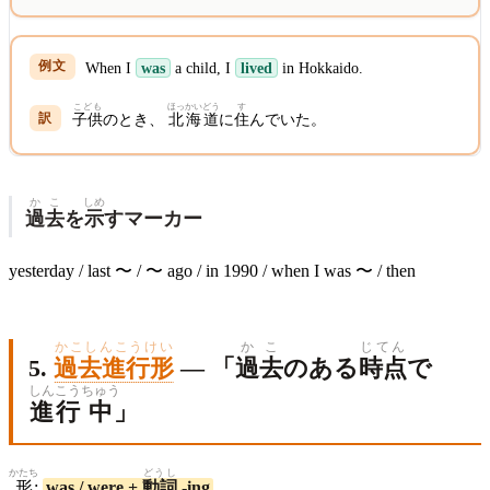
When I
was
a child, I
lived
in Hokkaido.
こども
ほっかいどう
す
子供
のとき、
北海道
に
住
んでいた。
かこ
しめ
過去
を
示
すマーカー
yesterday / last 〜 / 〜 ago / in 1990 / when I was 〜 / then
かこしんこうけい
かこ
じてん
5.
過去進行形
— 「
過去
のある
時点
で
しんこう
ちゅう
進行
中
」
かたち
どうし
形
:
was / were +
動詞
-ing