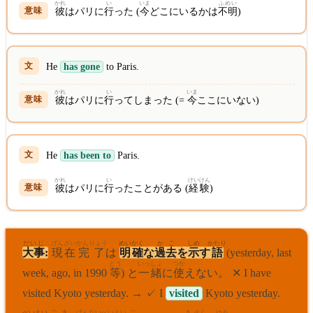
かれ
い
いま
ふめい
彼
はパリに
行
った (
今
どこにいるかは
不明
)
He
has gone
to Paris.
かれ
い
いま
彼
はパリに
行
ってしまった (=
今
ここにいない)
He
has been to
Paris.
かれ
い
けいけん
彼
はパリに
行
ったことがある (
経験
)
だいじ
げんざい
かんりょう
めいかく
かこ
しめ
かたり
大事
:
現在
完了
は
明確
な
過去
を
示
す
語
(yesterday, last
とう
いっ
しょ
つか
week, ago, in 1990
等
) と
一
緒
に
使
えない。 ✕ I have
visited Kyoto yesterday. → ✓ I
visited
Kyoto yesterday.
べい
えい
ご
さ
げん
だい
べい
えい
ご
き
そく
ゆる