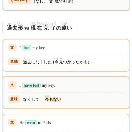
(なし、
文脈
で
判断
)
かこ
けい
げんざい
かんりょう
ちが
過去
形
vs
現在
完了
の
違
い
I
lost
my key.
かこ
いま
み
過去
になくした (
今
見
つかったかも)
I
have lost
my key.
いま
なくして、
今
もない
He
went
to Paris.