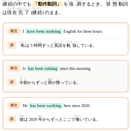
けいぞく
なか
どうさ
どうし
きょう
ちょう
じょうたい
どうし
継続
の
中
でも
「
動作
動詞
」
を
強
調
するとき。
状態
動詞
げんざい
かんりょう
けいぞく
は
現在
完了
(
継続
) のまま。
I
have been studying
English for three hours.
わたし
じかん
えいご
べんきょう
私
は 3
時間
ずっと
英語
を
勉強
している。
It
has been raining
since this morning.
けさ
あめ
ふ
今朝
からずっと
雨
が
降
っている。
He
has been working
here since 2020.
かれ
ねん
はたら
彼
は 2020
年
からずっとここで
働
いている。