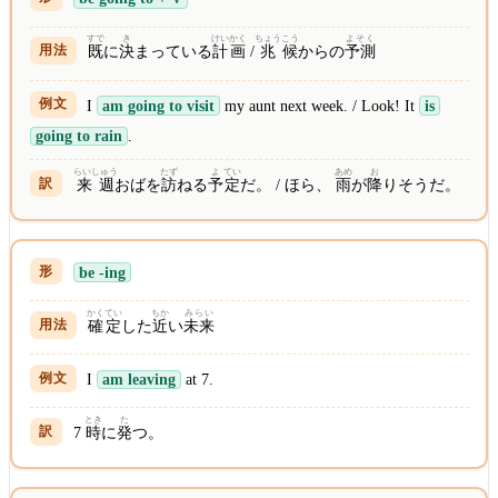
すで
き
けい
かく
ちょう
こう
よそく
既
に
決
まっている
計
画
/
兆
候
からの
予測
I
am going to visit
my aunt next week. / Look! It
is
going to rain
.
らいしゅう
たず
よ
てい
あめ
お
来週
おばを
訪
ねる
予
定
だ。 / ほら、
雨
が
降
りそうだ。
be -ing
かく
てい
ちか
みらい
確
定
した
近
い
未来
I
am leaving
at 7.
とき
た
7
時
に
発
つ。