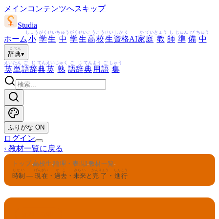
メインコンテンツへスキップ
Studia
しょう
がく
せい
ちゅう
がく
せい
こう
こう
せい
しかく
か
てい
きょう
し
じゅん
び
ちゅう
ホーム
小
学
生
中
学
生
高
校
生
資格
AI
家
庭
教
師
準
備
中
じ
てん
辞
典
▾
えい
たん
ご
じ
てん
えい
じゅく
ご
じ
てん
よう
ご
しゅう
英
単
語
辞
典
英
熟
語
辞
典
用
語
集
ふりがな
ON
ログイン
‹
教材一覧に戻る
トップ
高校生
論理・表現I
教材一覧
›
›
›
›
じせい
げんざい
かこ
みらい
かんりょう
しんこう
時制
—
現在
・
過去
・
未来
と
完了
・
進行
論理・表現I