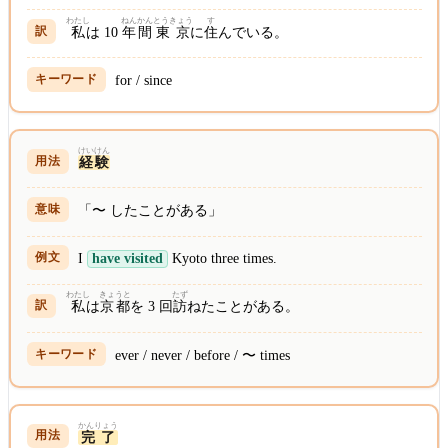
わたし
ねんかん
とうきょう
す
私
は 10
年間
東京
に
住
んでいる。
for / since
けいけん
経験
「〜 したことがある」
I
have visited
Kyoto three times.
わたし
きょうと
たず
私
は
京都
を 3 回
訪
ねたことがある。
ever / never / before / 〜 times
かんりょう
完了