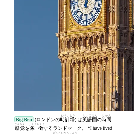
とけい
とう
えいご
けん
じかん
Big Ben
(ロンドンの
時計
塔
) は
英語
圏
の
時間
かんかく
しょう
ちょう
感覚
を
象
徴
するランドマーク。 *I have lived
げんざい
かんりょう