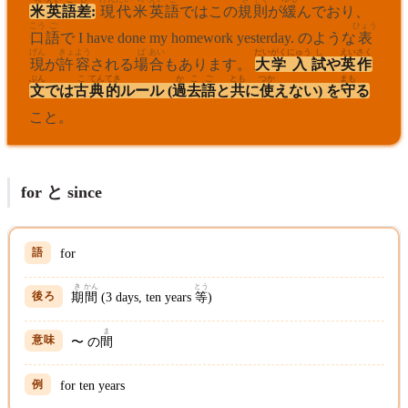
米
英
語
差
:
現
代
米
英
語
ではこの
規
則
が
緩
んでおり、
こう
ご
ひょう
口
語
で I have done my homework yesterday. のような
表
げん
きょ
よう
ば
あい
だい
がく
にゅう
し
えい
さく
現
が
許
容
される
場
合
もあります。
大
学
入
試
や
英
作
ぶん
こ
てん
てき
かこ
ご
とも
つか
まも
文
では
古
典
的
ルール (
過去
語
と
共
に
使
えない) を
守
る
こと。
for と since
for
き
かん
とう
期
間
(3 days, ten years
等
)
ま
〜 の
間
for ten years