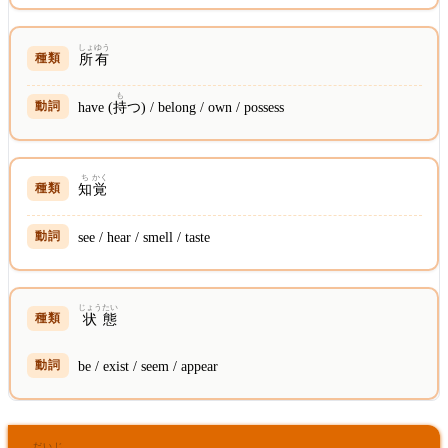
しょ
ゆう
所
有
も
have (
持
つ) / belong / own / possess
ち
かく
知
覚
see / hear / smell / taste
じょう
たい
状
態
be / exist / seem / appear
だいじ