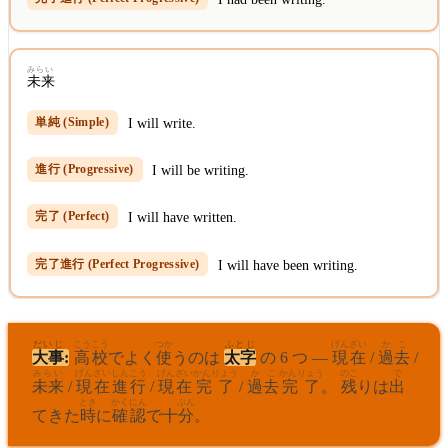
みらい
未来
I will write.
I will be writing.
I will have written.
I will have been writing.
だいじ
こうこう
つか
ふとじ
げんざい
かこ
大事
:
高校
でよく
使
うのは
太字
の 6 つ —
現在
/
過去
/
みらい
げんざい
しんこう
げんざい
かんりょう
かこ
かんりょう
のこ
で
未来
/
現在
進行
/
現在
完了
/
過去
完了
。
残
りは
出
とき
かくにん
ぶん
てきた
時
に
確認
で十
分
。