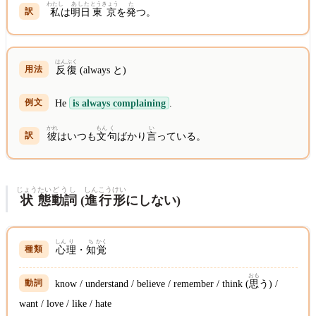
わたし
あした
とうきょう
た
私
は
明日
東京
を
発
つ。
はん
ぷく
反
復
(always と)
He
is always complaining
.
かれ
もん
く
い
彼
はいつも
文
句
ばかり
言
っている。
じょう
たい
どうし
しんこう
けい
状
態
動詞
(
進行
形
にしない)
しん
り
ち
かく
心
理
・
知
覚
おも
know / understand / believe / remember / think (
思
う) /
want / love / like / hate