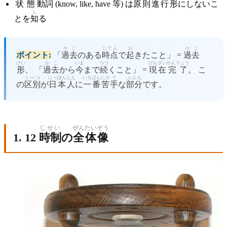
状態
動詞
(know, like, have
等
) は
原則
進行
形
にしないこ
し
とを
知
る
かこ
じてん
お
かこ
ポイント:
「
過去
のある
時点
で
起
きたこと」 =
過去
けい
かこ
いま
つづ
げんざい
かんりょう
形
、 「
過去
から
今
まで
続
くこと」 =
現在
完了
。 こ
くべつ
にっぽんじん
いち
ばん
にが
て
ぶぶん
の
区別
が
日本人
に
一
番
苦
手
な
部分
です。
じせい
ぜんたい
ぞう
1. 12
時制
の
全体
像