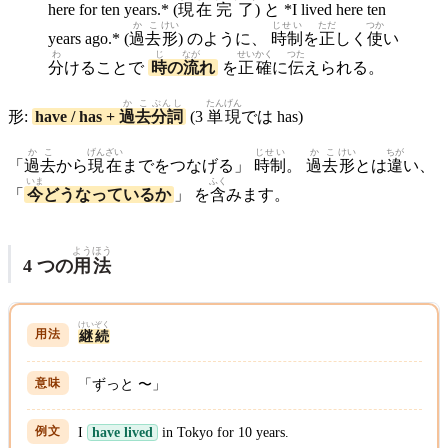
here for ten years.* (
現在
完了
) と *I lived here ten
かこ
けい
じせい
ただ
つか
years ago.* (
過去
形
) のように、
時制
を
正
しく
使
い
わ
じ
なが
せいかく
つた
分
けることで
時
の
流
れ
を
正確
に
伝
えられる。
かこ
ぶんし
たん
げん
形:
have / has +
過去
分詞
(3
単
現
では has)
かこ
げんざい
じせい
かこ
けい
ちが
「
過去
から
現在
までをつなげる」
時制
。
過去
形
とは
違
い、
いま
ふく
「
今
どうなっているか
」 を
含
みます。
ようほう
4 つの
用法
けいぞく
継続
「ずっと 〜」
I
have lived
in Tokyo for 10 years.