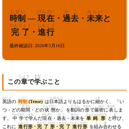
じせい
げんざい
かこ
みらい
時制
—
現在
・
過去
・
未来
と
かんりょう
しんこう
完了
・
進行
最終確認日
:
2026年5月16日
しょう
まな
この
章
で
学
ぶこと
えいご
じせい
にほんご
こま
英語
の
時制
(Tense)
は
日本語
よりもはるかに
細
かく、 「い
き
かん
じょう
たい
どうし
かたち
みつ
あらわ
つ・どの
期
間
・どの
状
態
か」 を
動詞
の
形
で厳
密
に
表
しま
ちゅうがく
まな
げんざい
かこ
みらい
たん
じゅん
かたち
よ
す。
中学
で
学
んだ
現在
・
過去
・
未来
を
単
純
形
と
呼
び、
しん
こう
かん
りょう
がた
かん
りょう
しんこう
けい
く
あ
これに
進
行
形・
完
了
形
・
完
了
進行
形
を
組
み
合
わせる