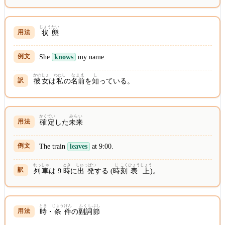
じょう
たい
状
態
She
knows
my name.
かのじょ
わたし
なまえ
し
彼女
は
私
の
名前
を
知
っている。
かく
てい
みらい
確
定
した
未来
The train
leaves
at 9:00.
れっしゃ
とき
しゅっぱつ
じ
こく
ひょう
じょう
列車
は 9
時
に
出発
する (
時
刻
表
上
)。
とき
じょう
けん
ふくし
ぶし
時
・
条
件
の
副詞
節