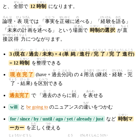
ぜんぶ
じせい
と、
全部
で
12
時制
になります。
ろんり
ひょうげん
じじつ
せい
かく
の
けい
けん
かた
論理
・
表現
では 「
事実
を
正
確
に
述
べる」 「
経
験
を
語
る」
みらい
けい
かく
の
ば
めん
じせい
せん
たく
ちょく
「
未来
の
計
画
を
述
べる」 という
場
面
で
時制
の
選
択
が
直
せつ
せっ
とく
りょく
接
説
得
力
につながります。
げんざい
かこ
みらい
たんじゅん
しんこう
かんりょう
かんりょう
しんこう
3 (
現在
/
過去
/
未来
) × 4 (
単純
/
進行
/
完了
/
完了
進行
)
じせい
せいり
= 12
時制
を
整理
できる
げんざいかんりょう
かこ
ぶんし
ようほう
けい
ぞく
けい
けん
かん
現在完了
(have +
過去
分詞
) の 4
用法
(
継
続
・
経
験
・
完
りょう
けっ
か
くべつ
了
・
結
果
) を
区別
できる
かこかんりょう
かこ
まえ
あらわ
過去完了
で 「
過去
のさらに
前
」 を
表
せる
ちが
will
と
be going to
のニュアンスの
違
いをつかむ
じせい
for / since / by / until / ago / yet / already / just
など
時制
マ
ただ
つか
ーカー
を
正
しく
使
える
じょうたい
どうし
とう
げんそく
しんこう
けい