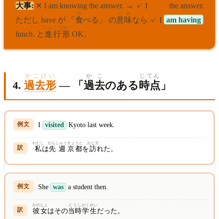
大事
:
✕ I am knowing the answer. → ✓ I
know
the answer.
た
い
み
ただし have が 「
食
べる」 の
意
味
なら ✓ I
am having
しんこう
けい
lunch. と
進行
形
OK。
かこけい
かこ
じてん
4.
過去形
— 「
過去
のある
時点
」
I
visited
Kyoto last week.
わたし
せんしゅう
きょうと
おとず
私
は
先週
京都
を
訪
れた。
She
was
a student then.
かのじょ
とうじ
がくせい
彼女
はその
当時
学生
だった。