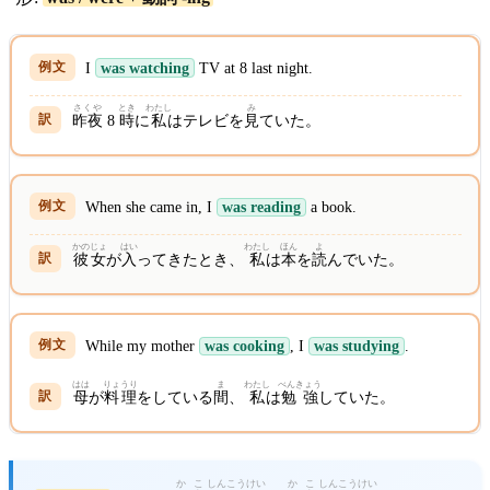
I
was watching
TV at 8 last night.
さくや
とき
わたし
み
昨夜
8
時
に
私
はテレビを
見
ていた。
When she came in, I
was reading
a book.
かのじょ
はい
わたし
ほん
よ
彼女
が
入
ってきたとき、
私
は
本
を
読
んでいた。
While my mother
was cooking
, I
was studying
.
はは
りょうり
ま
わたし
べんきょう
母
が
料理
をしている
間
、
私
は
勉強
していた。
かこ
しんこう
けい
かこ
しんこう
けい