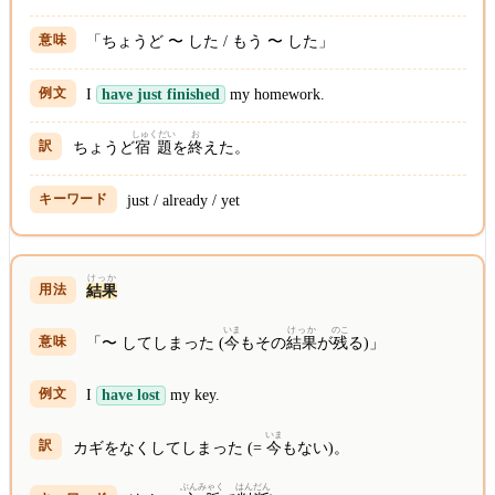
「ちょうど 〜 した / もう 〜 した」
I
have just finished
my homework.
しゅくだい
お
ちょうど
宿題
を
終
えた。
just / already / yet
けっか
結果
いま
けっか
のこ
「〜 してしまった (
今
もその
結果
が
残
る)」
I
have lost
my key.
いま
カギをなくしてしまった (=
今
もない)。
ぶんみゃく
はんだん