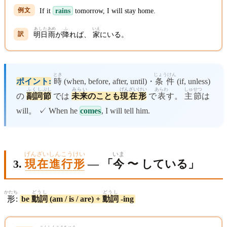
If it
rains
tomorrow, I will stay home.
あした
あめ
ふ
いえ
明日
雨
が
降
れば、
家
にいる。
とき
じょうけん
ポイント:
時
(when, before, after, until)・
条件
(if, unless)
ふくし
ぶし
みらい
げんざいけい
あらわ
しゅせつ
の
副詞
節
では
未来
のことも
現在形
で
表
す。
主節
は
will。 ✓ When he
comes
, I will tell him.
げんざいしんこうけい
いま
3.
現在進行形
— 「
今
〜 している」
かたち
どうし
どうし
形
:
be
動詞
(am / is / are) +
動詞
-ing