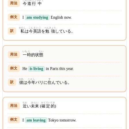
こん
しんこう
ちゅう
今
進行
中
I
am studying
English now.
わたし
こん
えいご
べんきょう
私
は
今
英語
を
勉強
している。
いち
じ
たい
一
時
的状
態
He
is living
in Paris this year.
かれ
ことし
す
彼
は
今年
パリに
住
んでいる。
ちか
みらい
かくてい
てき
近
い
未来
(
確定
的
)
I
am leaving
Tokyo tomorrow.