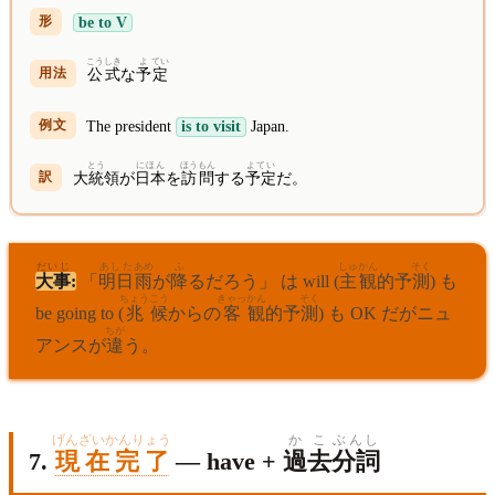
be to V
こう
しき
よ
てい
公
式
な
予
定
The president
is to visit
Japan.
とう
にほん
ほうもん
よてい
大
統
領が
日本
を
訪問
する
予定
だ。
だいじ
あした
あめ
ふ
しゅ
かん
そく
大事
:
「
明日
雨
が
降
るだろう」 は will (
主
観
的予
測
) も
ちょう
こう
きゃっ
かん
そく
be going to (
兆
候
からの
客
観
的予
測
) も OK だがニュ
ちが
アンスが
違
う。
げんざいかんりょう
かこ
ぶんし
7.
現在完了
— have +
過去
分詞