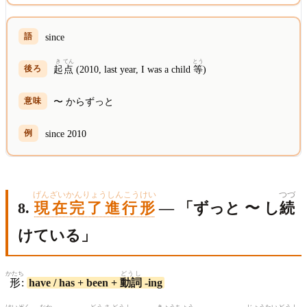
since
き
てん
とう
起
点
(2010, last year, I was a child
等
)
〜 からずっと
since 2010
げんざいかんりょうしんこうけい
つづ
8.
現在完了進行形
— 「ずっと 〜 し
続
けている」
かたち
どうし
形
:
have / has + been +
動詞
-ing