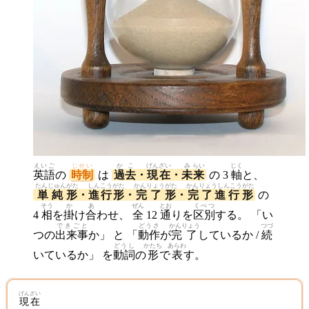
えいご
じせい
か
こ
げん
ざい
み
らい
じく
英語
の
時制
は
過
去
・
現
在
・
未
来
の 3
軸
と、
たんじゅんがた
しんこうがた
かんりょうがた
かんりょうしんこうがた
単純形
・
進行形
・
完了形
・
完了進行形
の
そう
か
あ
ぜん
とお
くべつ
4
相
を
掛
け
合
わせ、
全
12
通
りを
区別
する。 「い
できごと
どうさ
かんりょう
つづ
つの
出来事
か」 と 「
動作
が
完了
しているか /
続
どうし
かたち
あらわ
いているか」 を
動詞
の
形
で
表
す。
げんざい
現在