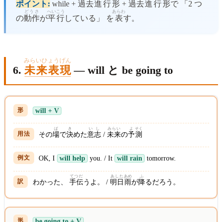
ポイント:
while +
過去
進行
形
+
過去
進行
形
で 「2 つ
どうさ
へい
こう
あらわ
の
動作
が
平
行
している」 を
表
す。
みらいひょうげん
6.
未来表現
— will と be going to
will + V
ば
き
い
し
みらい
よ
そく
その
場
で
決
めた
意
志
/
未来
の
予
測
OK, I
will help
you. / It
will rain
tomorrow.
てつだ
あした
あめ
ふ
わかった、
手伝
うよ。 /
明日
雨
が
降
るだろう。
be going to + V