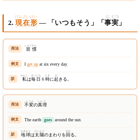
げんざいけい
じ
じつ
2.
現在形
— 「いつもそう」「
事
実
」
しゅう
かん
習
慣
I
get up
at six every day.
わたし
まいにち
とき
お
私
は
毎日
6
時
に
起
きる。
ふ
へん
しん
り
不
変
の
真
理
The earth
goes
around the sun.
ちきゅう
たいよう
まわ
地球
は
太陽
のまわりを
回
る。