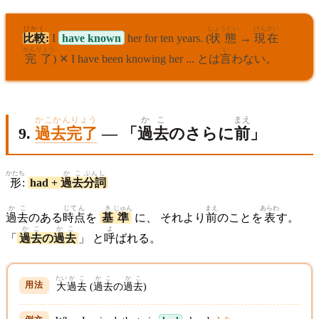
ひかく
じょうたい
げんざい
比較
:
I
have known
her for ten years. (
状態
→
現在
かんりょう
い
完了
) ✕ I have been knowing her ... とは
言
わない。
かこかんりょう
かこ
まえ
9.
過去完了
— 「
過去
のさらに
前
」
かたち
かこ
ぶんし
形
:
had +
過去
分詞
かこ
じてん
き
じゅん
まえ
あらわ
過去
のある
時点
を
基
準
に、 それより
前
のことを
表
す。
かこ
かこ
よ
「
過去
の
過去
」 と
呼
ばれる。
たい
か
こ
かこ
かこ
大
過
去
(
過去
の
過去
)