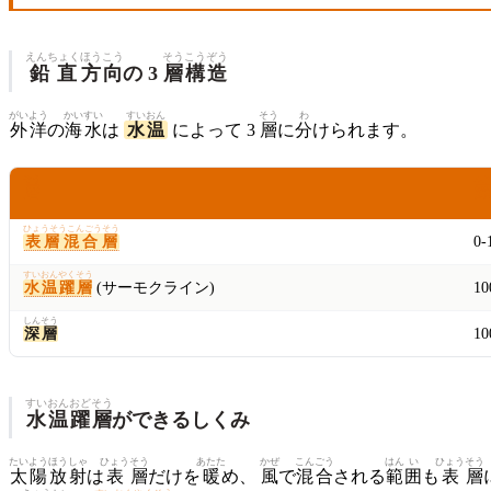
えんちょく
ほうこう
そう
こうぞう
鉛直
方向
の 3
層
構造
がい
よう
かい
すい
すい
おん
そう
わ
外
洋
の
海
水
は
水
温
によって 3
層
に
分
けられます。
そう
ふか
層
深
ひょうそうこんごうそう
表層混合層
0-
すいおんやくそう
水温躍層
(サーモクライン)
10
しんそう
深層
10
すいおん
おど
そう
水温
躍
層
ができるしくみ
たい
よう
ほうしゃ
ひょう
そう
あたた
かぜ
こんごう
はん
い
ひょう
そう
太
陽
放射
は
表
層
だけを
暖
め、
風
で
混合
される
範
囲
も
表
層