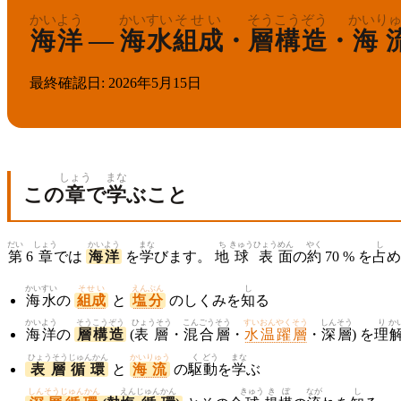
かいよう
かいすい
そせい
そう
こうぞう
かいり
海洋
—
海水
組成
・
層
構造
・
海
最終確認日
:
2026年5月15日
しょう
まな
この
章
で
学
ぶこと
だい
しょう
かいよう
まな
ち
きゅう
ひょう
めん
やく
し
第
6
章
では
海洋
を
学
びます。
地
球
表
面
の
約
70 % を
占
め
かい
すい
そせい
えんぶん
し
海
水
の
組成
と
塩分
のしくみを
知
る
かいよう
そうこうぞう
ひょうそう
こんごうそう
すいおんやくそう
しんそう
り
か
海洋
の
層構造
(
表層
・
混合層
・
水温躍層
・
深層
) を
理
ひょうそうじゅんかん
かいりゅう
く
どう
まな
表層循環
と
海流
の
駆
動
を
学
ぶ
しんそうじゅんかん
えん
じゅん
かん
きゅう
き
ぼ
なが
し