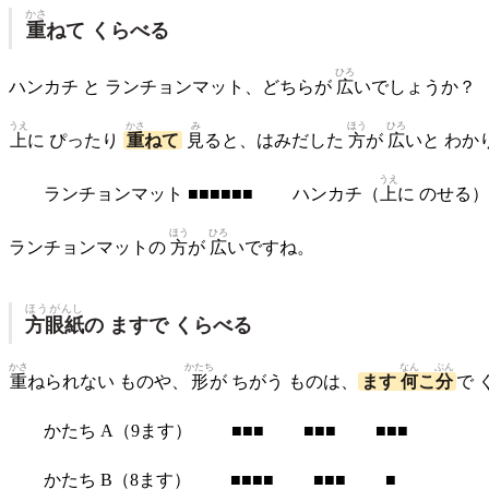
かさ
重
ねて くらべる
ひろ
ハンカチ と ランチョンマット、どちらが
広
いでしょうか？
うえ
かさ
み
ほう
ひろ
上
に ぴったり
重
ねて
見
ると、はみだした
方
が
広
いと わか
うえ
ランチョンマット ■■■■■■ ハンカチ（
上
に のせる）
ほう
ひろ
ランチョンマットの
方
が
広
いですね。
ほうがんし
方眼紙
の ますで くらべる
かさ
かたち
なん
ぶん
重
ねられない ものや、
形
が ちがう ものは、
ます
何
こ
分
で 
かたち A（9ます） ■■■ ■■■ ■■■
かたち B（8ます） ■■■■ ■■■ ■