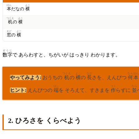
ほん
よこ
本
だなの
横
つくえ
よこ
机
の
横
まど
よこ
窓
の
横
すうじ
数字
で あらわすと、ちがいが はっきり わかります。
つくえ
よこ
なが
なん
ほん
やってみよう:
おうちの
机
の
横
の
長
さを、えんぴつ
何
本
はし
つく
なら
ヒント:
えんぴつの
端
を そろえて、すきまを
作
らずに
並
2. ひろさを くらべよう