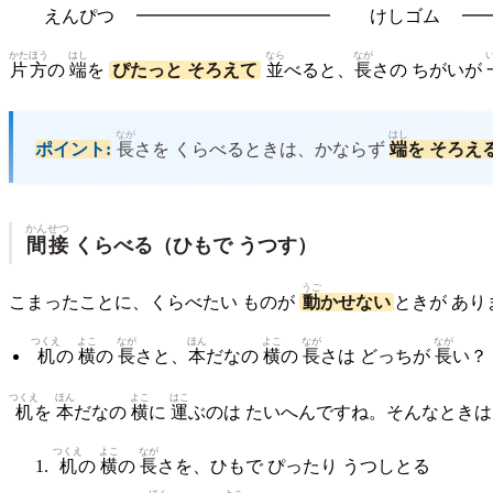
えんぴつ ━━━━━━━━━━━ けしゴム ━━
かたほう
はし
なら
なが
片方
の
端
を
ぴたっと そろえて
並
べると、
長
さの ちがいが
なが
はし
ポイント:
長
さを くらべるときは、かならず
端
を そろえ
かんせつ
間接
くらべる（ひもで うつす）
うご
こまったことに、くらべたい ものが
動
かせない
ときが あり
つくえ
よこ
なが
ほん
よこ
なが
なが
机
の
横
の
長
さと、
本
だなの
横
の
長
さは どっちが
長
い？
つくえ
ほん
よこ
はこ
机
を
本
だなの
横
に
運
ぶのは たいへんですね。そんなときは
つくえ
よこ
なが
机
の
横
の
長
さを、ひもで ぴったり うつしとる