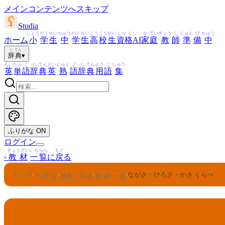
メインコンテンツへスキップ
Studia
しょう
がく
せい
ちゅう
がく
せい
こう
こう
せい
しかく
か
てい
きょう
し
じゅん
び
ちゅう
ホーム
小
学
生
中
学
生
高
校
生
資格
AI
家
庭
教
師
準
備
中
じ
てん
辞
典
▾
えい
たん
ご
じ
てん
えい
じゅく
ご
じ
てん
よう
ご
しゅう
英
単
語
辞
典
英
熟
語
辞
典
用
語
集
ふりがな
ON
ログイン
きょうざい
いちらん
もど
‹
教材
一覧
に
戻
る
しょうがくせい
さんすう
ねんせい
きょうざい
いちらん
トップ
ながさ・ひろさ・かさ くらべ
›
›
›
›
小学生
算数
1
年生
教材
一覧
さんすう
ねんせい
1
算数
年生