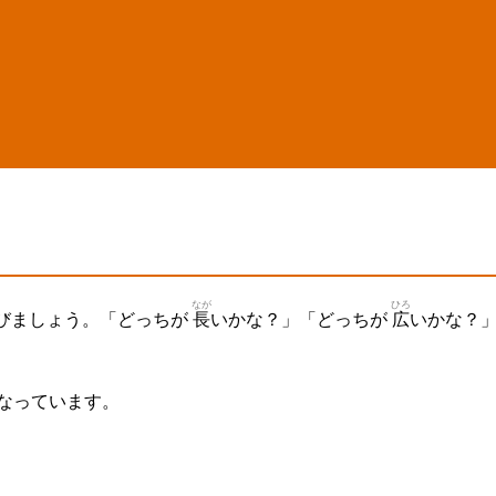
なが
ひろ
なびましょう。「どっちが
長
いかな？」「どっちが
広
いかな？
 なっています。