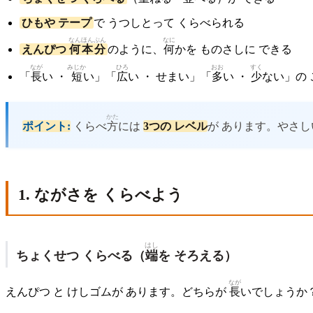
ひもや テープ
で うつしとって くらべられる
なん
ほん
ぶん
なに
えんぴつ
何
本
分
のように、
何
かを ものさしに できる
なが
みじか
ひろ
おお
すく
「
長
い ・
短
い」「
広
い ・ せまい」「
多
い ・
少
ない」の 
かた
ポイント:
くらべ
方
には
3つの レベル
が あります。やさ
1. ながさを くらべよう
はし
ちょくせつ くらべる（
端
を そろえる）
なが
えんぴつ と けしゴムが あります。どちらが
長
いでしょうか