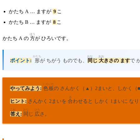
かたち A … ますが
9
こ
かたち B … ますが
8
こ
ほう
かたち A の
方
が ひろいです。
かたち
おな
おお
ポイント:
形
が ちがう ものでも、
同
じ
大
きさの ます
で 
いろ
いた
やってみよう:
色
板
の さんかく（▲）2まいと、しかく（
あ
ヒント:
さんかく 2まいを
合
わせると しかく 1まいに な
こた
おな
ひろ
答
え:
同
じ
広
さ。