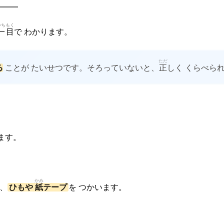
━━
いち
もく
一
目
で わかります。
ただ
る
ことが たいせつです。そろっていないと、
正
しく くらべら
ます。
かみ
、
ひもや
紙
テープ
を つかいます。