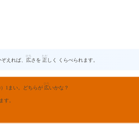
ひろ
ただ
かぞえれば、
広
さを
正
しく くらべられます。
ひろ
■）1まい。どちらが
広
いかな？
ります。