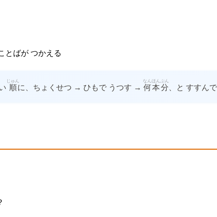
ことばが つかえる
じゅん
なん
ほん
ぶん
しい
順
に、ちょくせつ → ひもで うつす →
何
本
分
、と すすんで
？