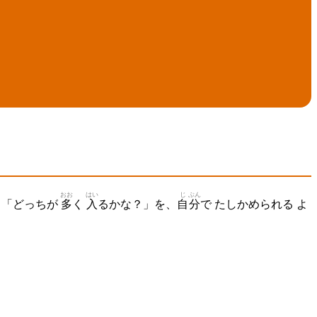
おお
はい
じ
ぶん
」「どっちが
多
く
入
るかな？」を、
自
分
で たしかめられる よ