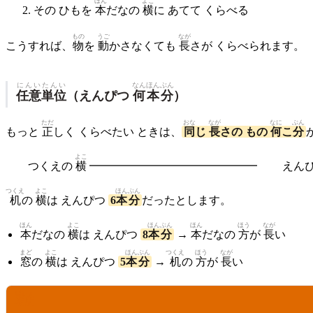
ほん
よこ
その ひもを
本
だなの
横
に あてて くらべる
もの
うご
なが
こうすれば、
物
を
動
かさなくても
長
さが くらべられます。
にんい
たんい
なん
ほん
ぶん
任意
単位
（えんぴつ
何
本
分
）
ただ
おな
なが
なに
ぶん
もっと
正
しく くらべたい ときは、
同
じ
長
さの もの
何
こ
分
よこ
つくえの
横
━━━━━━━━━━━━━━━ えんぴ
つくえ
よこ
ほん
ぶん
机
の
横
は えんぴつ
6
本
分
だったとします。
ほん
よこ
ほん
ぶん
ほん
ほう
なが
本
だなの
横
は えんぴつ
8
本
分
→
本
だなの
方
が
長
い
まど
よこ
ほん
ぶん
つくえ
ほう
なが
窓
の
横
は えんぴつ
5
本
分
→
机
の
方
が
長
い
ばしょ
場所