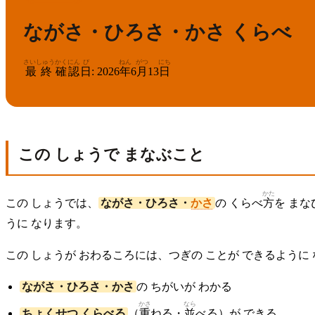
ながさ・ひろさ・かさ くらべ
さいしゅう
かくにん
び
ねん
がつ
にち
最終
確認
日
:
2026
年
6
月
13
日
この しょうで まなぶこと
かた
この しょうでは、
ながさ・ひろさ・
かさ
の くらべ
方
を ま
うに なります。
この しょうが おわるころには、つぎの ことが できるように
ながさ・ひろさ・かさ
の ちがいが わかる
かさ
なら
ちょくせつ くらべる
（
重
ねる・
並
べる）が できる