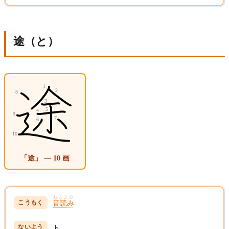
途（と）
「途」 — 10 画
おんよみ
音読み
ト