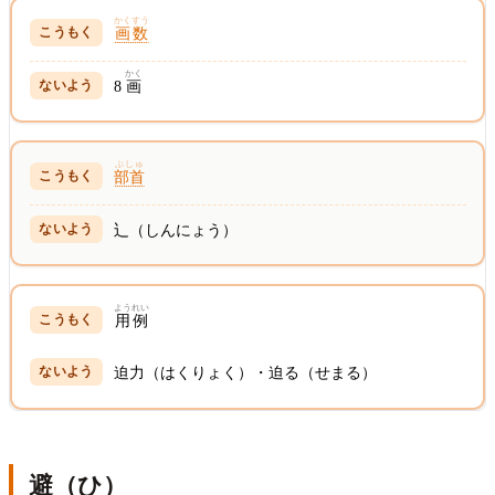
かくすう
画数
かく
8
画
ぶしゅ
部首
辶（しんにょう）
ようれい
用例
迫力（はくりょく）・迫る（せまる）
避（ひ）