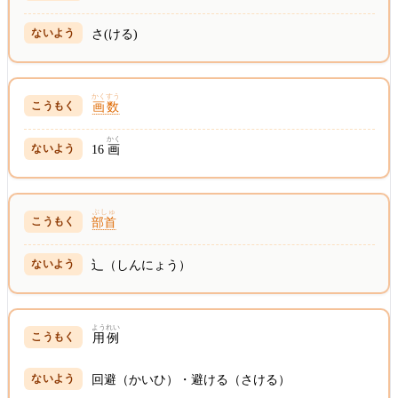
さ(ける)
かくすう
画数
かく
16
画
ぶしゅ
部首
辶（しんにょう）
ようれい
用例
回避（かいひ）・避ける（さける）