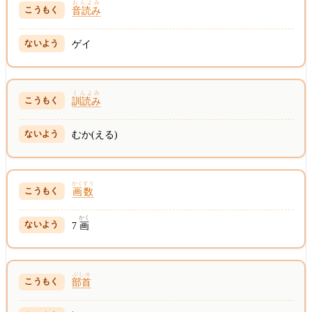
おんよみ
音読み
ゲイ
くんよみ
訓読み
むか(える)
かくすう
画数
かく
7
画
ぶしゅ
部首