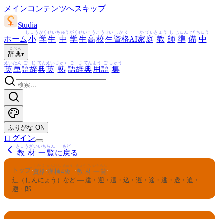
メインコンテンツへスキップ
Studia
しょう
がく
せい
ちゅう
がく
せい
こう
こう
せい
しかく
か
てい
きょう
し
じゅん
び
ちゅう
ホーム
小
学
生
中
学
生
高
校
生
資格
AI
家
庭
教
師
準
備
中
じ
てん
辞
典
▾
えい
たん
ご
じ
てん
えい
じゅく
ご
じ
てん
よう
ご
しゅう
英
単
語
辞
典
英
熟
語
辞
典
用
語
集
ふりがな
ON
ログイン
きょうざい
いちらん
もど
教材
一覧
に
戻
る
しかく
かんけん
きゅう
きょうざい
いちらん
トップ
›
›
›
›
資格
漢検
4
級
教材
一覧
辶（しんにょう）など — 違・迎・遣・込・遅・途・逃・透・迫・
避・郎