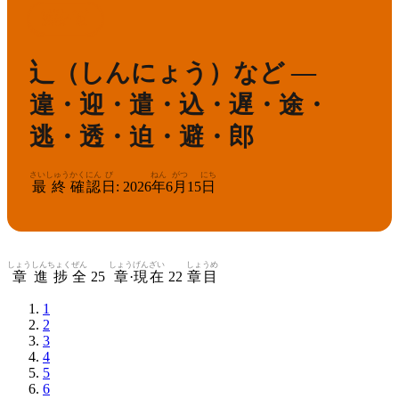
かんけん
きゅう
4
漢検
級
辶（しんにょう）など —
違・迎・遣・込・遅・途・
逃・透・迫・避・郎
さいしゅう
かくにん
び
ねん
がつ
にち
最終
確認
日
:
2026
年
6
月
15
日
しょう
しんちょく
ぜん
しょう
げんざい
しょうめ
章
進捗
全
25
章
·
現在
22
章目
1
2
3
4
5
6