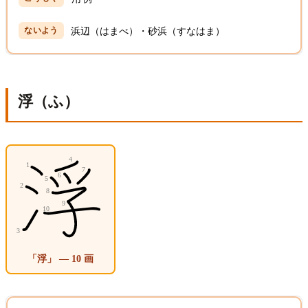
浜辺（はまべ）・砂浜（すなはま）
浮（ふ）
「浮」 — 10 画