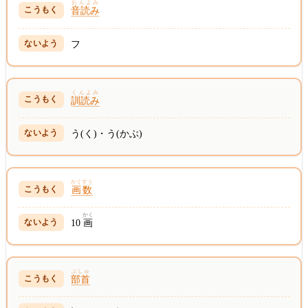
おんよみ
音読み
フ
くんよみ
訓読み
う(く)・う(かぶ)
かくすう
画数
かく
10
画
ぶしゅ
部首