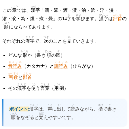
しょう
かんじ
この
章
では、
漢字
「滴・添・渡・濃・泊・浜・浮・漫・
じ
まな
かんじ
ぶしゅ
溶・涙・為・煙・煮・燥」の14
字
を
学
びます。
漢字
は
部首
の
じゅん
順
にならべてあります。
かんじ
つぎ
み
それぞれの
漢字
で、
次
のことを
見
ていきます。
かたち
か
じゅん
ず
どんな
形
か（
書
き
順
の
図
）
おんよみ
くんよみ
音読み
（カタカナ）と
訓読み
（ひらがな）
かくすう
ぶしゅ
画数
と
部首
かんじ
つか
ことば
ようれい
その
漢字
を
使
う
言葉
（
用例
）
かんじ
こえ
だ
よ
ゆび
か
ポイント:
漢字
は、
声
に
出
して
読
みながら、
指
で
書
き
じゅん
おぼ
順
をなぞると
覚
えやすいです。