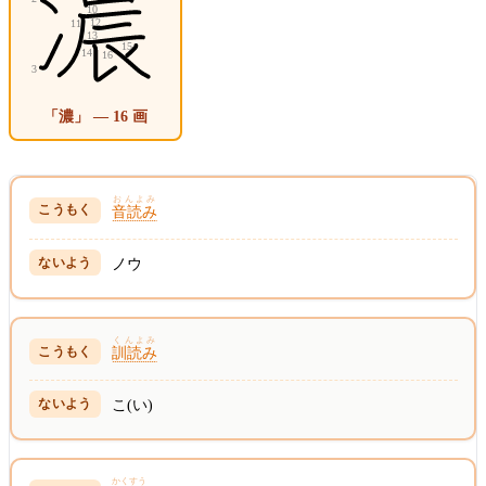
「濃」 — 16 画
おんよみ
音読み
ノウ
くんよみ
訓読み
こ(い)
かくすう