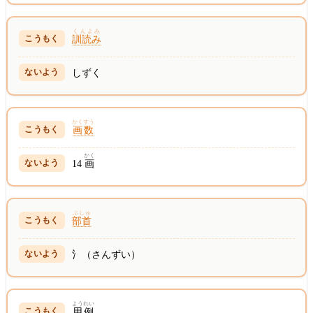
くんよみ
訓読み
しずく
かくすう
画数
かく
14
画
ぶしゅ
部首
氵（さんずい）
ようれい
用例