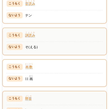
おんよみ
音読み
テン
くんよみ
訓読み
そ(える)
かくすう
画数
かく
11
画
ぶしゅ
部首