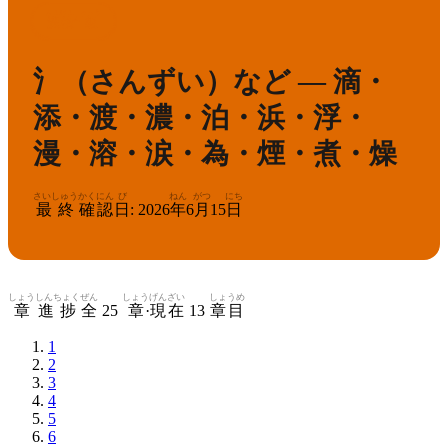
かんけん
きゅう
4
漢検
級
氵（さんずい）など — 滴・
添・渡・濃・泊・浜・浮・
漫・溶・涙・為・煙・煮・燥
さいしゅう
かくにん
び
ねん
がつ
にち
最終
確認
日
:
2026
年
6
月
15
日
しょう
しんちょく
ぜん
しょう
げんざい
しょうめ
章
進捗
全
25
章
·
現在
13
章目
1
2
3
4
5
6