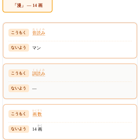
「漫」 — 14 画
おんよみ
音読み
マン
くんよみ
訓読み
—
かくすう
画数
かく
14
画