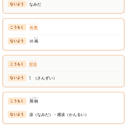
なみだ
かくすう
画数
かく
10
画
ぶしゅ
部首
氵（さんずい）
ようれい
用例
涙（なみだ）・感涙（かんるい）