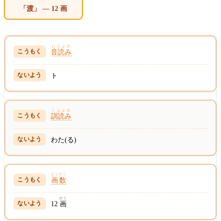
「渡」 — 12 画
おんよみ
音読み
ト
くんよみ
訓読み
わた(る)
かくすう
画数
かく
12
画