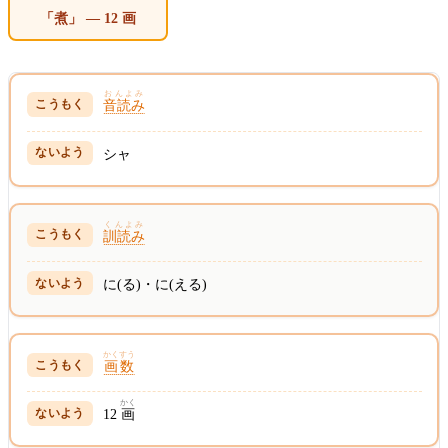
「煮」 — 12 画
おんよみ
音読み
シャ
くんよみ
訓読み
に(る)・に(える)
かくすう
画数
かく
12
画