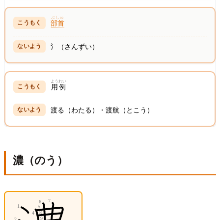
ぶしゅ
部首
氵（さんずい）
ようれい
用例
渡る（わたる）・渡航（とこう）
濃（のう）