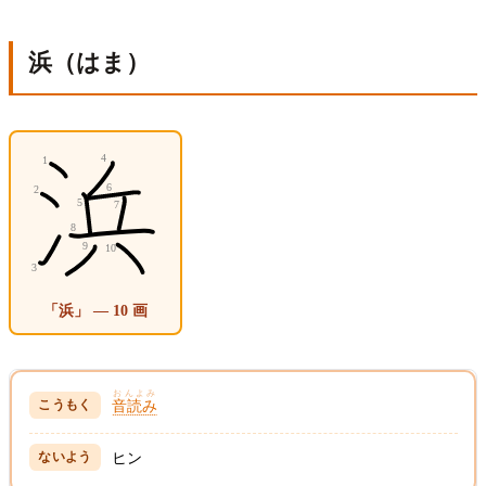
浜（はま）
「浜」 — 10 画
おんよみ
音読み
ヒン