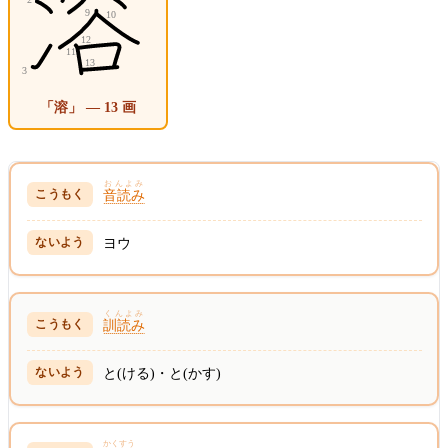
「溶」 — 13 画
おんよみ
音読み
ヨウ
くんよみ
訓読み
と(ける)・と(かす)
かくすう