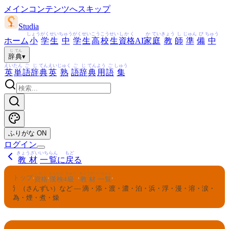
メインコンテンツへスキップ
Studia
しょう
がく
せい
ちゅう
がく
せい
こう
こう
せい
しかく
か
てい
きょう
し
じゅん
び
ちゅう
ホーム
小
学
生
中
学
生
高
校
生
資格
AI
家
庭
教
師
準
備
中
じ
てん
辞
典
▾
えい
たん
ご
じ
てん
えい
じゅく
ご
じ
てん
よう
ご
しゅう
英
単
語
辞
典
英
熟
語
辞
典
用
語
集
ふりがな
ON
ログイン
きょうざい
いちらん
もど
教材
一覧
に
戻
る
しかく
かんけん
きゅう
きょうざい
いちらん
トップ
›
›
›
›
資格
漢検
4
級
教材
一覧
氵（さんずい）など — 滴・添・渡・濃・泊・浜・浮・漫・溶・涙・
為・煙・煮・燥