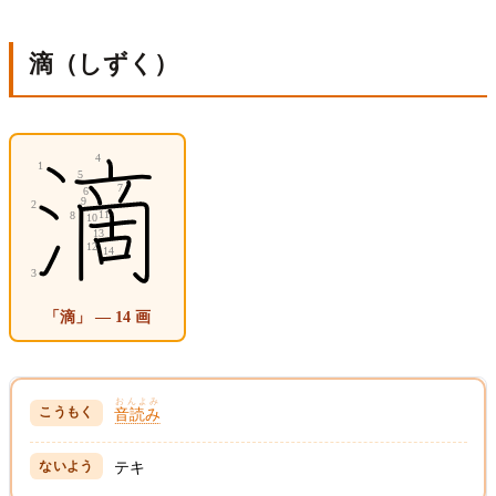
滴（しずく）
「滴」 — 14 画
おんよみ
音読み
テキ