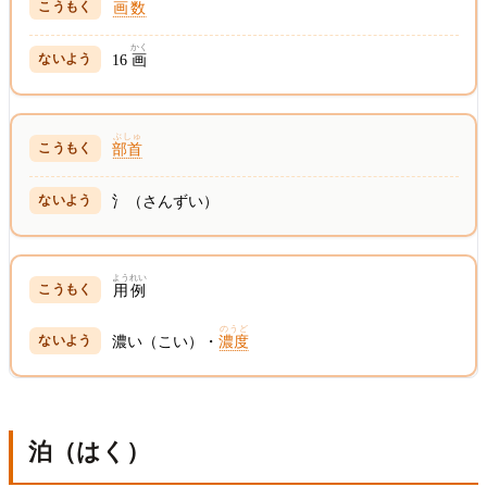
画数
かく
16
画
ぶしゅ
部首
氵（さんずい）
ようれい
用例
のうど
濃い（こい）・
濃度
泊（はく）