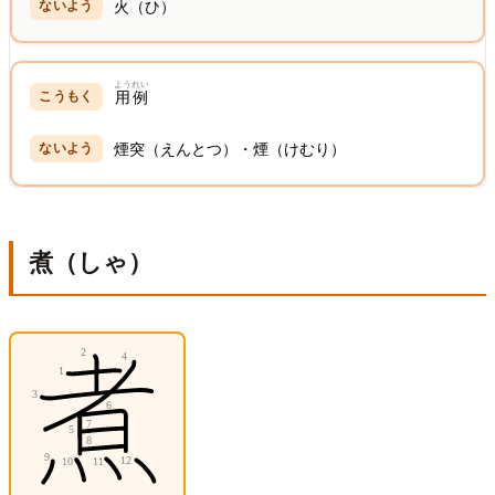
火（ひ）
ようれい
用例
煙突（えんとつ）・煙（けむり）
煮（しゃ）