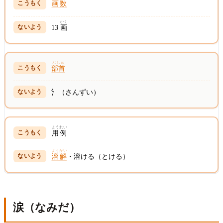
画数
かく
13
画
ぶしゅ
部首
氵（さんずい）
ようれい
用例
ようかい
溶解
・溶ける（とける）
涙（なみだ）