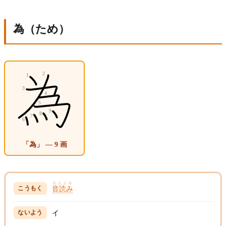
為（ため）
「為」 — 9 画
おんよみ
音読み
イ