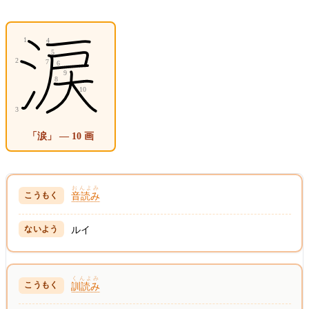
「涙」 — 10 画
おんよみ
音読み
ルイ
くんよみ
訓読み