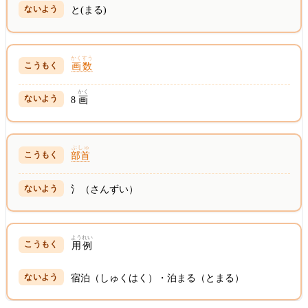
と(まる)
かくすう
画数
かく
8
画
ぶしゅ
部首
氵（さんずい）
ようれい
用例
宿泊（しゅくはく）・泊まる（とまる）