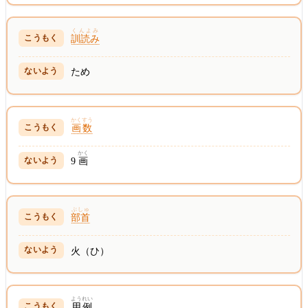
くんよみ
訓読み
ため
かくすう
画数
かく
9
画
ぶしゅ
部首
火（ひ）
ようれい
用例