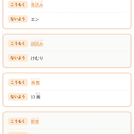
おんよみ
音読み
エン
くんよみ
訓読み
けむり
かくすう
画数
かく
13
画
ぶしゅ
部首