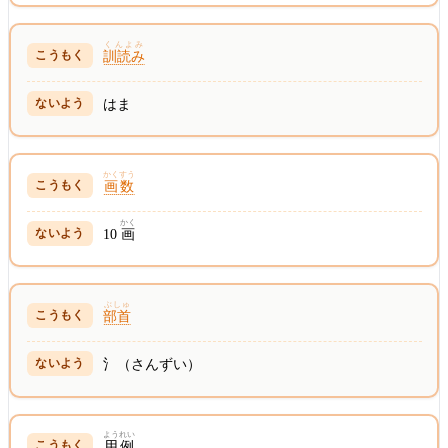
くんよみ
訓読み
はま
かくすう
画数
かく
10
画
ぶしゅ
部首
氵（さんずい）
ようれい
用例