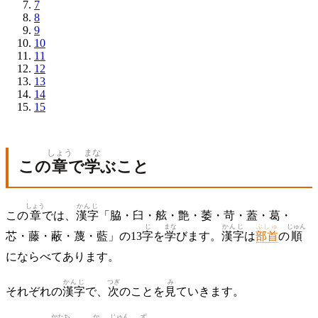
7
8
9
10
11
12
13
14
15
しょう
まな
この
章
で
学
ぶこと
しょう
かんじ
この
章
では、
漢字
「脇・臼・舷・艶・萎・苛・蓋・葛・
じ
まな
かんじ
ぶしゅ
じゅん
芯・藤・蔽・蔑・藍」の13
字
を
学
びます。
漢字
は
部首
の
順
にならべてあります。
かんじ
つぎ
み
それぞれの
漢字
で、
次
のことを
見
ていきます。
かたち
か
じゅん
ず