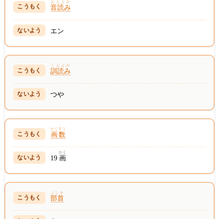
おんよみ
音読み
エン
くんよみ
訓読み
つや
かくすう
画数
かく
19
画
ぶしゅ
部首