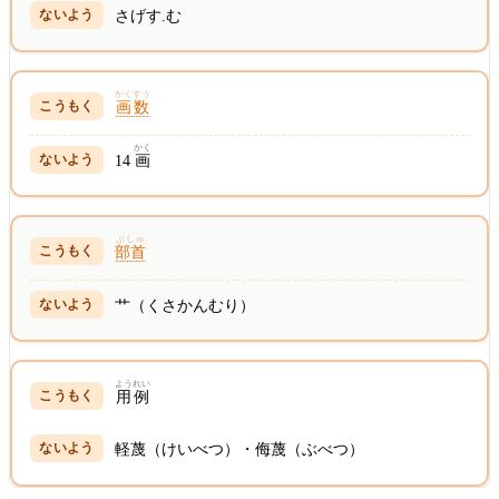
さげす.む
かくすう
画数
かく
14
画
ぶしゅ
部首
艹（くさかんむり）
ようれい
用例
軽蔑（けいべつ）・侮蔑（ぶべつ）