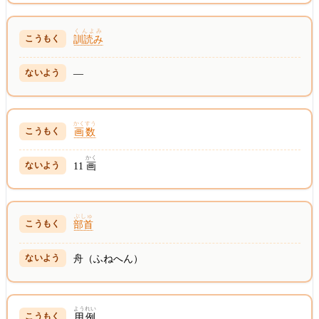
くんよみ
訓読み
—
かくすう
画数
かく
11
画
ぶしゅ
部首
舟（ふねへん）
ようれい
用例