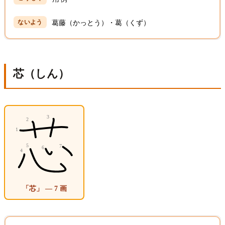
葛藤（かっとう）・葛（くず）
芯（しん）
「芯」 — 7 画