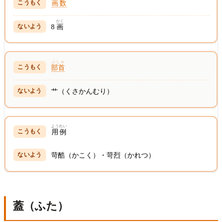
画数
かく
8
画
ぶしゅ
部首
艹（くさかんむり）
ようれい
用例
苛酷（かこく）・苛烈（かれつ）
蓋（ふた）