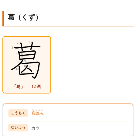
葛（くず）
「葛」 — 12 画
おんよみ
音読み
カツ