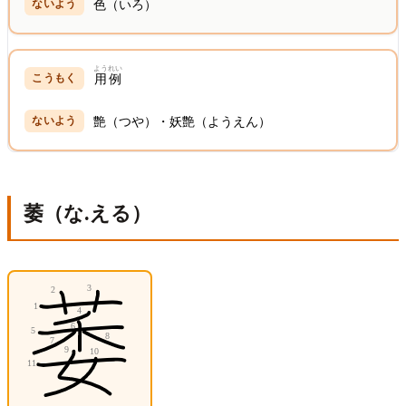
色（いろ）
ようれい
用例
艶（つや）・妖艶（ようえん）
萎（な.える）