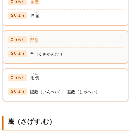
画数
かく
15
画
ぶしゅ
部首
艹（くさかんむり）
ようれい
用例
隠蔽（いんぺい）・遮蔽（しゃへい）
蔑（さげす.む）