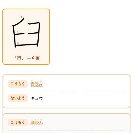
「臼」 — 6 画
おんよみ
音読み
キュウ
くんよみ
訓読み