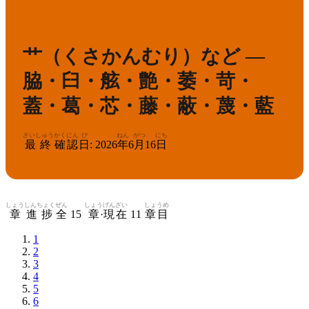
かんけん
きゅう
2
漢検
級
艹（くさかんむり）など —
脇・臼・舷・艶・萎・苛・
蓋・葛・芯・藤・蔽・蔑・藍
さいしゅう
かくにん
び
ねん
がつ
にち
最終
確認
日
:
2026
年
6
月
16
日
しょう
しんちょく
ぜん
しょう
げんざい
しょうめ
章
進捗
全
15
章
·
現在
11
章目
1
2
3
4
5
6