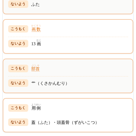
ふた
かくすう
画数
かく
13
画
ぶしゅ
部首
艹（くさかんむり）
ようれい
用例
蓋（ふた）・頭蓋骨（ずがいこつ）