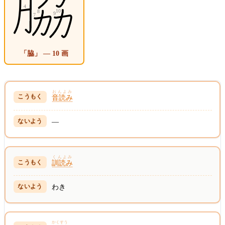
「脇」 — 10 画
おんよみ
音読み
—
くんよみ
訓読み
わき
かくすう