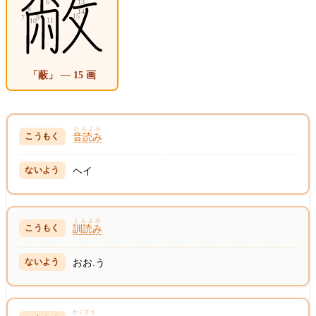
「蔽」 — 15 画
おんよみ
音読み
ヘイ
くんよみ
訓読み
おお.う
かくすう