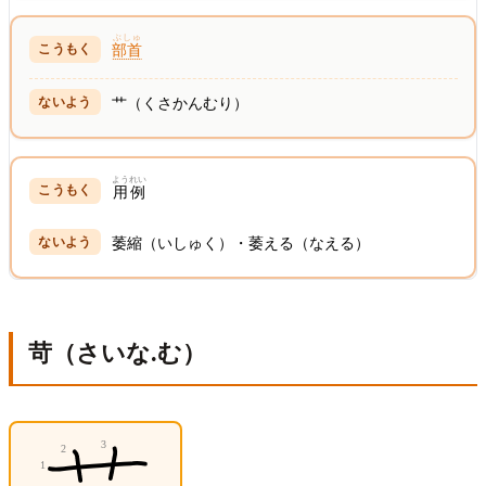
ぶしゅ
部首
艹（くさかんむり）
ようれい
用例
萎縮（いしゅく）・萎える（なえる）
苛（さいな.む）