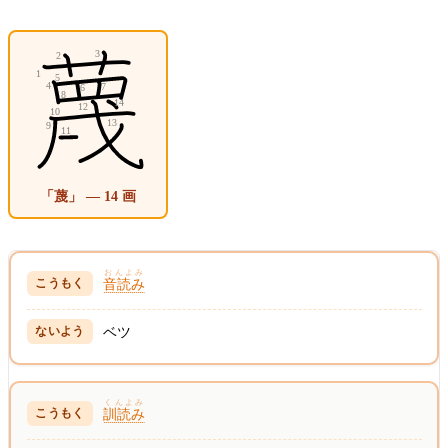
「蔑」 — 14 画
おんよみ
音読み
ベツ
くんよみ
訓読み