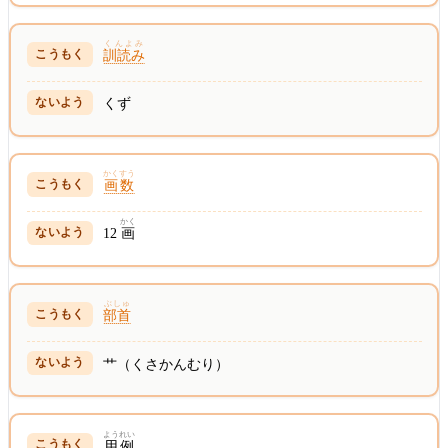
くんよみ
訓読み
くず
かくすう
画数
かく
12
画
ぶしゅ
部首
艹（くさかんむり）
ようれい
用例