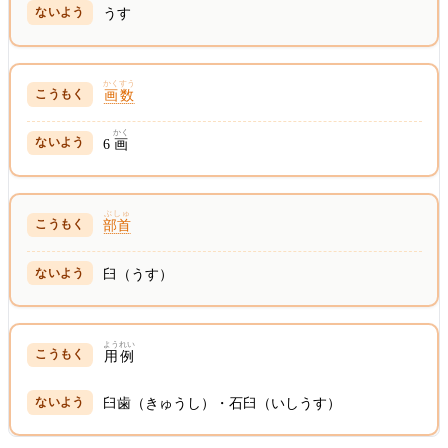
うす
かくすう
画数
かく
6
画
ぶしゅ
部首
臼（うす）
ようれい
用例
臼歯（きゅうし）・石臼（いしうす）