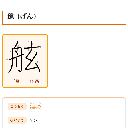
舷（げん）
「舷」 — 11 画
おんよみ
音読み
ゲン