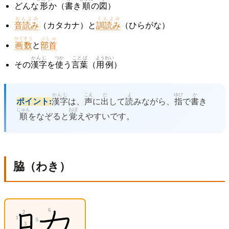
どんな
形
か（
書
き
順
の
図
）
おんよみ
くんよみ
音読み
（カタカナ）と
訓読み
（ひらがな）
かくすう
ぶしゅ
画数
と
部首
かんじ
つか
ことば
ようれい
その
漢字
を
使
う
言葉
（
用例
）
かんじ
こえ
だ
よ
ゆび
か
ポイント:
漢字
は、
声
に
出
して
読
みながら、
指
で
書
き
じゅん
おぼ
順
をなぞると
覚
えやすいです。
脇（わき）