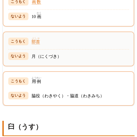
画数
かく
10
画
ぶしゅ
部首
月（にくづき）
ようれい
用例
脇役（わきやく）・脇道（わきみち）
臼（うす）