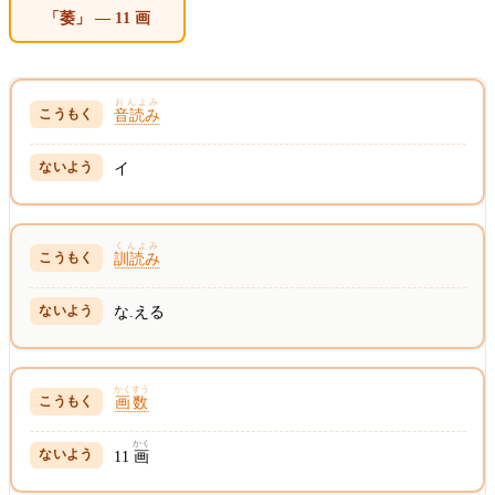
「萎」 — 11 画
おんよみ
音読み
イ
くんよみ
訓読み
な.える
かくすう
画数
かく
11
画