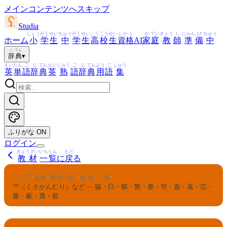
メインコンテンツへスキップ
Studia
しょう
がく
せい
ちゅう
がく
せい
こう
こう
せい
しかく
か
てい
きょう
し
じゅん
び
ちゅう
ホーム
小
学
生
中
学
生
高
校
生
資格
AI
家
庭
教
師
準
備
中
じ
てん
辞
典
▾
えい
たん
ご
じ
てん
えい
じゅく
ご
じ
てん
よう
ご
しゅう
英
単
語
辞
典
英
熟
語
辞
典
用
語
集
ふりがな
ON
ログイン
きょうざい
いちらん
もど
教材
一覧
に
戻
る
しかく
かんけん
きゅう
きょうざい
いちらん
トップ
›
›
›
›
資格
漢検
2
級
教材
一覧
艹（くさかんむり）など — 脇・臼・舷・艶・萎・苛・蓋・葛・芯・
藤・蔽・蔑・藍