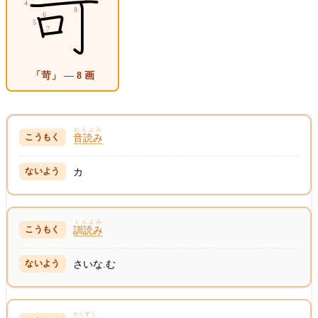
「苛」 — 8 画
おんよみ
音読み
カ
くんよみ
訓読み
さいな.む
かくすう