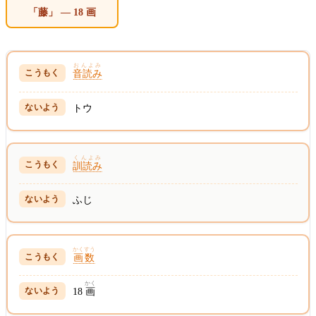
「藤」 — 18 画
おんよみ
音読み
トウ
くんよみ
訓読み
ふじ
かくすう
画数
かく
18
画