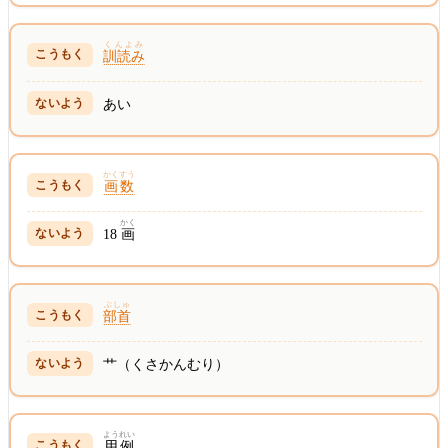
くんよみ
訓読み
あい
かくすう
画数
かく
18
画
ぶしゅ
部首
艹（くさかんむり）
ようれい
用例