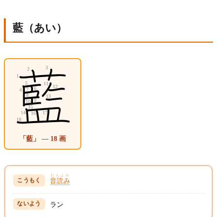
藍（あい）
「藍」 — 18 画
おんよみ
音読み
ラン