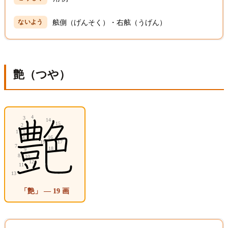
舷側（げんそく）・右舷（うげん）
艶（つや）
「艶」 — 19 画