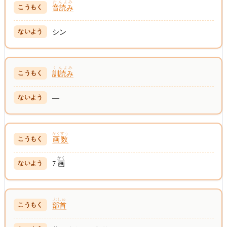
おんよみ
音読み
シン
くんよみ
訓読み
—
かくすう
画数
かく
7
画
ぶしゅ
部首