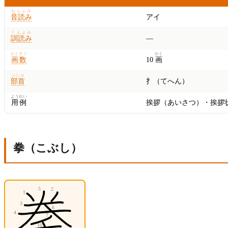
おんよみ
音読み
アイ
くんよみ
訓読み
—
かくすう
かく
画数
10
画
ぶしゅ
部首
扌（てへん）
ようれい
用例
挨拶（あいさつ）・挨拶
拳（こぶし）