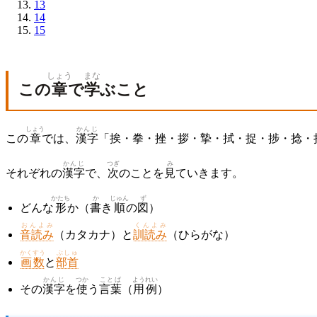
13
14
15
しょう
まな
この
章
で
学
ぶこと
しょう
かんじ
この
章
では、
漢字
「挨・拳・挫・拶・摯・拭・捉・捗・捻・拉
かんじ
つぎ
み
それぞれの
漢字
で、
次
のことを
見
ていきます。
かたち
か
じゅん
ず
どんな
形
か（
書
き
順
の
図
）
おんよみ
くんよみ
音読み
（カタカナ）と
訓読み
（ひらがな）
かくすう
ぶしゅ
画数
と
部首
かんじ
つか
ことば
ようれい
その
漢字
を
使
う
言葉
（
用例
）