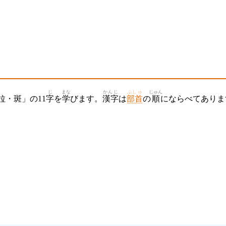
じ
まな
かんじ
ぶしゅ
じゅん
・斑」の11
字
を
学
びます。
漢字
は
部首
の
順
にならべてありま