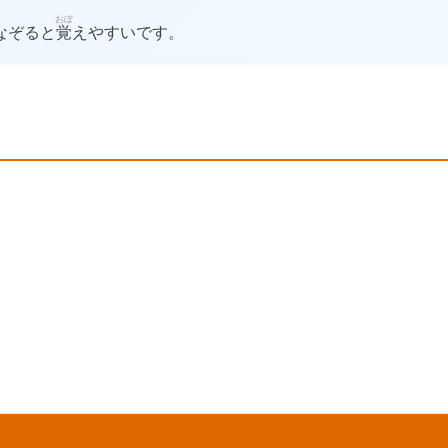
おぼ
なぞると
覚
えやすいです。