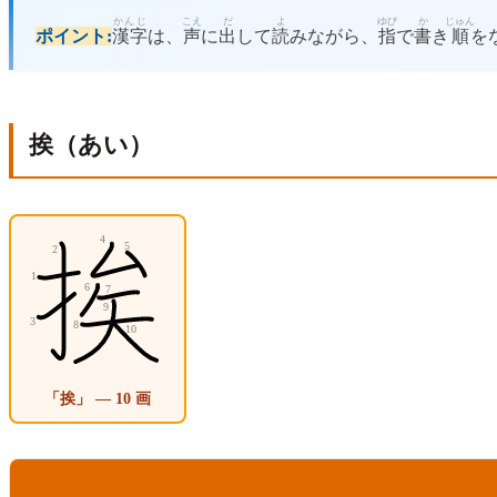
かんじ
こえ
だ
よ
ゆび
か
じゅん
ポイント:
漢字
は、
声
に
出
して
読
みながら、
指
で
書
き
順
を
挨（あい）
「挨」 — 10 画
こうもく
ないよう