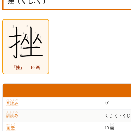
挫（くじ.く）
「挫」 — 10 画
こうもく
ないよう
おんよみ
音読み
ザ
くんよみ
訓読み
くじ.く・くじ
かくすう
かく
画数
10
画