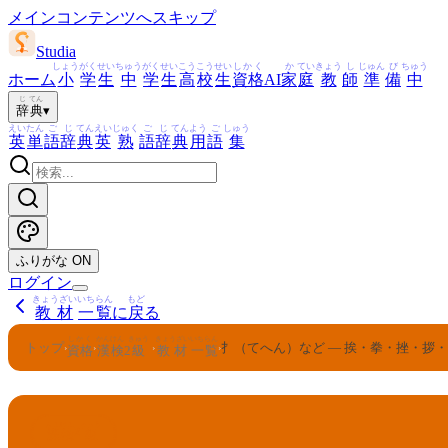
メインコンテンツへスキップ
Studia
しょう
がく
せい
ちゅう
がく
せい
こう
こう
せい
しかく
か
てい
きょう
し
じゅん
び
ちゅう
ホーム
小
学
生
中
学
生
高
校
生
資格
AI
家
庭
教
師
準
備
中
じ
てん
辞
典
▾
えい
たん
ご
じ
てん
えい
じゅく
ご
じ
てん
よう
ご
しゅう
英
単
語
辞
典
英
熟
語
辞
典
用
語
集
ふりがな
ON
ログイン
きょうざい
いちらん
もど
教材
一覧
に
戻
る
しかく
かんけん
きゅう
きょうざい
いちらん
トップ
扌（てへん）など — 挨・拳・挫・拶
›
›
›
›
資格
漢検
2
級
教材
一覧
かんけん
きゅう
2
漢検
級