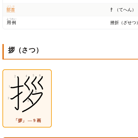
ぶしゅ
部首
扌（てへん）
ようれい
用例
挫折（ざせつ
拶（さつ）
「拶」 — 9 画