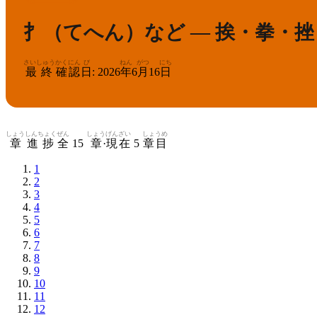
扌（てへん）など — 挨・拳・
さいしゅう
かくにん
び
ねん
がつ
にち
最終
確認
日
:
2026
年
6
月
16
日
しょう
しんちょく
ぜん
しょう
げんざい
しょうめ
章
進捗
全
15
章
·
現在
5
章目
1
2
3
4
5
6
7
8
9
10
11
12