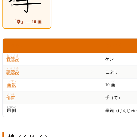
「拳」 — 10 画
こうもく
ないよう
おんよみ
音読み
ケン
くんよみ
訓読み
こぶし
かくすう
かく
画数
10
画
ぶしゅ
部首
手（て）
ようれい
用例
拳銃（けんじゅ