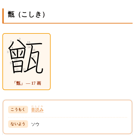
甑（こしき）
「甑」 — 17 画
おんよみ
音読み
ソウ