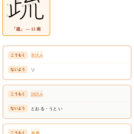
「疏」 — 12 画
おんよみ
音読み
ソ
くんよみ
訓読み
とお.る・うと.い
かくすう
画数