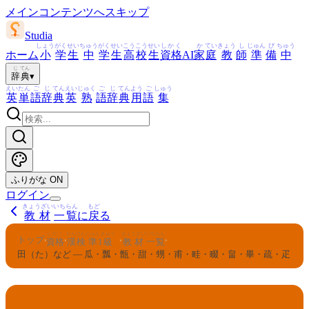
メインコンテンツへスキップ
Studia
しょう
がく
せい
ちゅう
がく
せい
こう
こう
せい
しかく
か
てい
きょう
し
じゅん
び
ちゅう
ホーム
小
学
生
中
学
生
高
校
生
資格
AI
家
庭
教
師
準
備
中
じ
てん
辞
典
▾
えい
たん
ご
じ
てん
えい
じゅく
ご
じ
てん
よう
ご
しゅう
英
単
語
辞
典
英
熟
語
辞
典
用
語
集
ふりがな
ON
ログイン
きょうざい
いちらん
もど
教材
一覧
に
戻
る
しかく
かんけん
じゅん
きゅう
きょうざい
いちらん
トップ
›
›
›
›
資格
漢検
準
1
級
教材
一覧
田（た）など — 瓜・瓢・甑・甜・甥・甫・畦・畷・畠・畢・疏・疋
かんけん
じゅん
きゅう