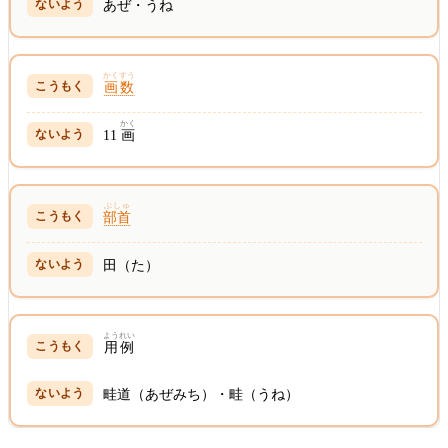
あぜ・うね
かくすう
画数
かく
11
画
ぶしゅ
部首
田（た）
ようれい
用例
畦道（あぜみち）・畦（うね）