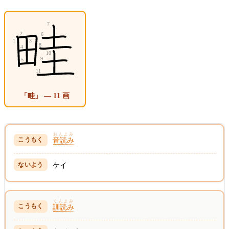
「畦」 — 11 画
おんよみ
音読み
ケイ
くんよみ
訓読み