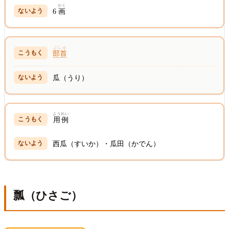
かく
6
画
ぶしゅ
部首
瓜（うり）
ようれい
用例
西瓜（すいか）・瓜田（かでん）
瓢（ひさご）