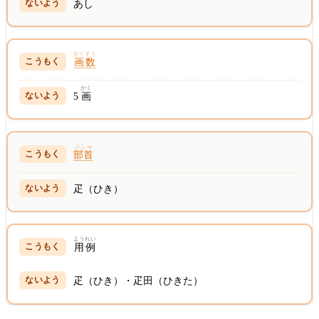
あし
かくすう
画数
かく
5
画
ぶしゅ
部首
疋（ひき）
ようれい
用例
疋（ひき）・疋田（ひきた）