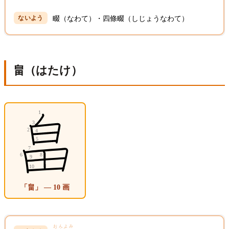
畷（なわて）・四條畷（しじょうなわて）
畠（はたけ）
「畠」 — 10 画
おんよみ