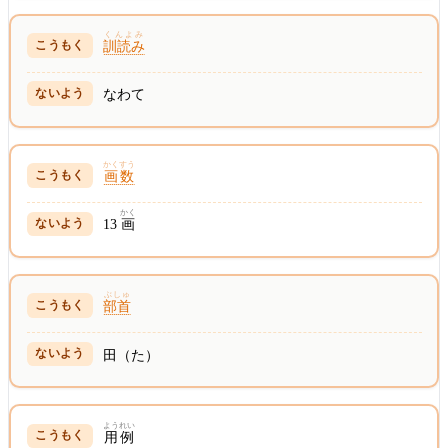
くんよみ
訓読み
なわて
かくすう
画数
かく
13
画
ぶしゅ
部首
田（た）
ようれい
用例