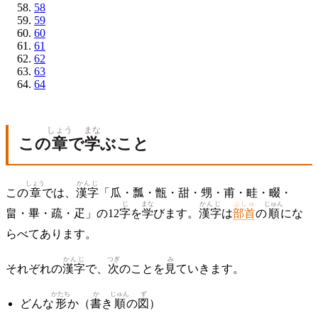
58
59
60
61
62
63
64
しょう
まな
この
章
で
学
ぶこと
しょう
かんじ
この
章
では、
漢字
「瓜・瓢・甑・甜・甥・甫・畦・畷・
じ
まな
かんじ
ぶしゅ
じゅん
畠・畢・疏・疋」の12
字
を
学
びます。
漢字
は
部首
の
順
にな
らべてあります。
かんじ
つぎ
み
それぞれの
漢字
で、
次
のことを
見
ていきます。
かたち
か
じゅん
ず
どんな
形
か（
書
き
順
の
図
）