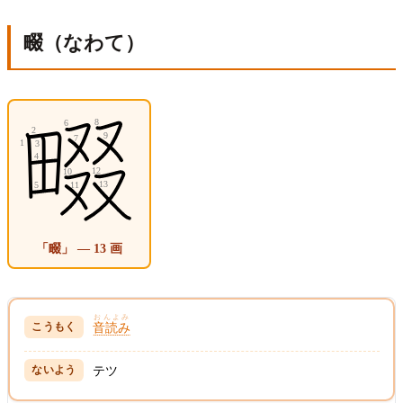
畷（なわて）
「畷」 — 13 画
おんよみ
音読み
テツ