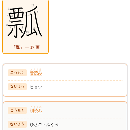
「瓢」 — 17 画
おんよみ
音読み
ヒョウ
くんよみ
訓読み
ひさご・ふくべ