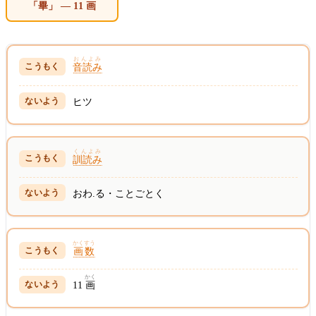
「畢」 — 11 画
おんよみ
音読み
ヒツ
くんよみ
訓読み
おわ.る・ことごとく
かくすう
画数
かく
11
画