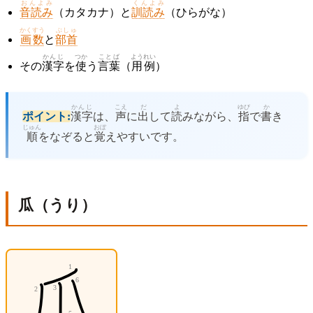
おんよみ
くんよみ
音読み
（カタカナ）と
訓読み
（ひらがな）
かくすう
ぶしゅ
画数
と
部首
かんじ
つか
ことば
ようれい
その
漢字
を
使
う
言葉
（
用例
）
かんじ
こえ
だ
よ
ゆび
か
ポイント:
漢字
は、
声
に
出
して
読
みながら、
指
で
書
き
じゅん
おぼ
順
をなぞると
覚
えやすいです。
瓜（うり）