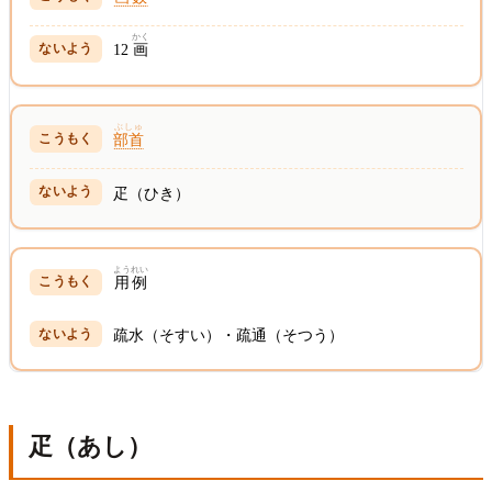
かく
12
画
ぶしゅ
部首
疋（ひき）
ようれい
用例
疏水（そすい）・疏通（そつう）
疋（あし）