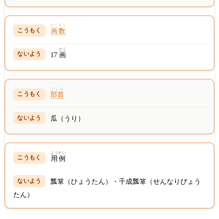
かくすう
画数
かく
17
画
ぶしゅ
部首
瓜（うり）
ようれい
用例
瓢箪（ひょうたん）・千成瓢箪（せんなりびょう
たん）