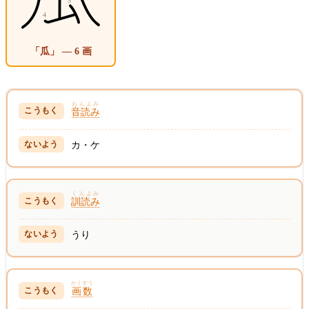
「瓜」 — 6 画
おんよみ
音読み
カ・ケ
くんよみ
訓読み
うり
かくすう
画数