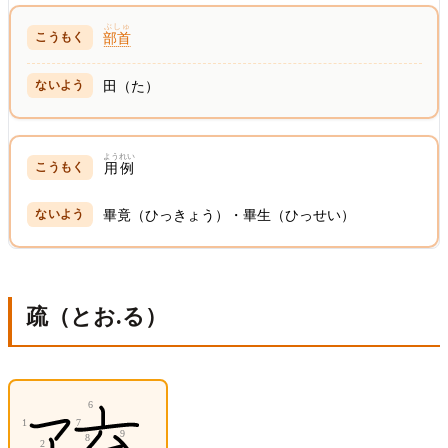
ぶしゅ
部首
田（た）
ようれい
用例
畢竟（ひっきょう）・畢生（ひっせい）
疏（とお.る）