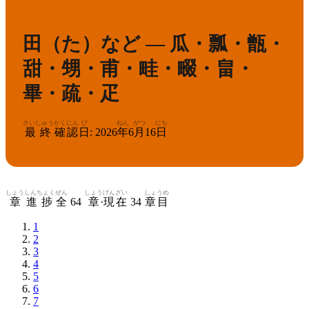
1
漢検
準
級
田（た）など — 瓜・瓢・甑・
甜・甥・甫・畦・畷・畠・
畢・疏・疋
さいしゅう
かくにん
び
ねん
がつ
にち
最終
確認
日
:
2026
年
6
月
16
日
しょう
しんちょく
ぜん
しょう
げんざい
しょうめ
章
進捗
全
64
章
·
現在
34
章目
1
2
3
4
5
6
7