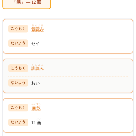
「甥」 — 12 画
おんよみ
音読み
セイ
くんよみ
訓読み
おい
かくすう
画数
かく
12
画