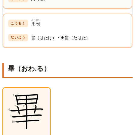
ようれい
用例
畠（はたけ）・田畠（たはた）
畢（おわ.る）