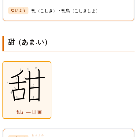
甑（こしき）・甑島（こしきしま）
甜（あま.い）
「甜」 — 11 画
おんよみ