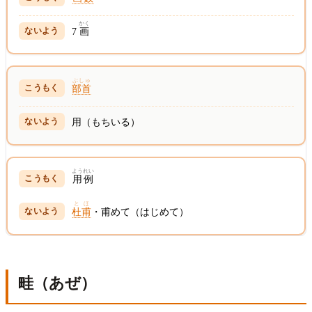
かく
7
画
ぶしゅ
部首
用（もちいる）
ようれい
用例
とほ
杜甫
・甫めて（はじめて）
畦（あぜ）