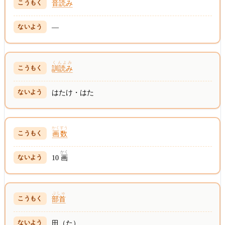
音読み
—
くんよみ
訓読み
はたけ・はた
かくすう
画数
かく
10
画
ぶしゅ
部首
田（た）