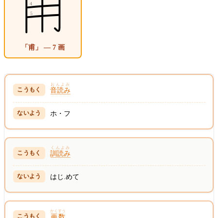
「甫」 — 7 画
おんよみ
音読み
ホ・フ
くんよみ
訓読み
はじ.めて
かくすう
画数