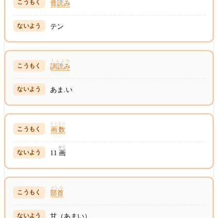
音読み
テン
くんよみ
訓読み
あま.い
かくすう
画数
かく
11
画
ぶしゅ
部首
甘（あまい）