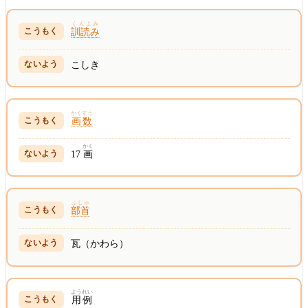
くんよみ
訓読み
こしき
かくすう
画数
かく
17
画
ぶしゅ
部首
瓦（かわら）
ようれい
用例