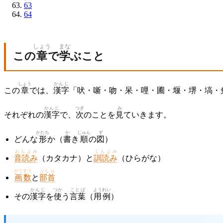
63
64
しょう
まな
この
章
で
学
ぶこと
しょう
かんじ
この
章
では、
漢字
「吠・噺・吻・呆・哩・圃・堰・堺・塙・
かんじ
つぎ
み
それぞれの
漢字
で、
次
のことを
見
ていきます。
かたち
か
じゅん
ず
どんな
形
か（
書
き
順
の
図
）
おんよみ
くんよみ
音読み
（カタカナ）と
訓読み
（ひらがな）
かくすう
ぶしゅ
画数
と
部首
かんじ
つか
ことば
ようれい
その
漢字
を
使
う
言葉
（
用例
）