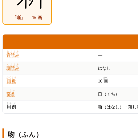
「噺」 — 16 画
こうもく
ないよう
おんよみ
音読み
—
くんよみ
訓読み
はなし
かくすう
かく
画数
16
画
ぶしゅ
部首
口（くち）
ようれい
用例
噺（はなし）・落し
吻（ふん）