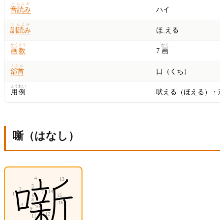
おんよみ
音読み
ハイ
くんよみ
訓読み
ほ.える
かくすう
かく
画数
7
画
ぶしゅ
部首
口（くち）
ようれい
用例
吠える（ほえる）・
噺（はなし）