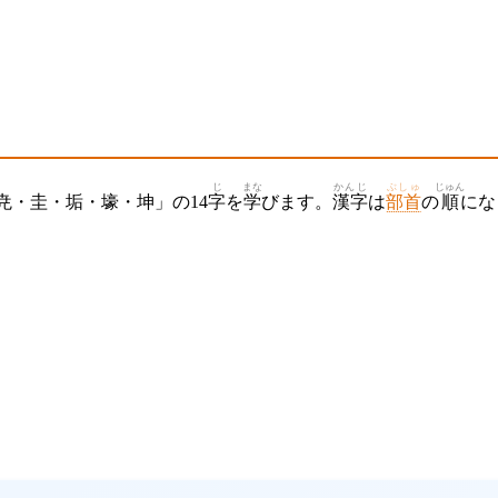
じ
まな
かんじ
ぶしゅ
じゅん
尭・圭・垢・壕・坤」の14
字
を
学
びます。
漢字
は
部首
の
順
にな