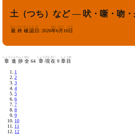
土（つち）など — 吠・噺・吻
さいしゅう
かくにん
び
ねん
がつ
にち
最終
確認
日
:
2026
年
6
月
16
日
しょう
しんちょく
ぜん
しょう
げんざい
しょうめ
章
進捗
全
64
章
·
現在
9
章目
1
2
3
4
5
6
7
8
9
10
11
12