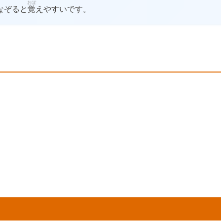
おぼ
なぞると
覚
えやすいです。