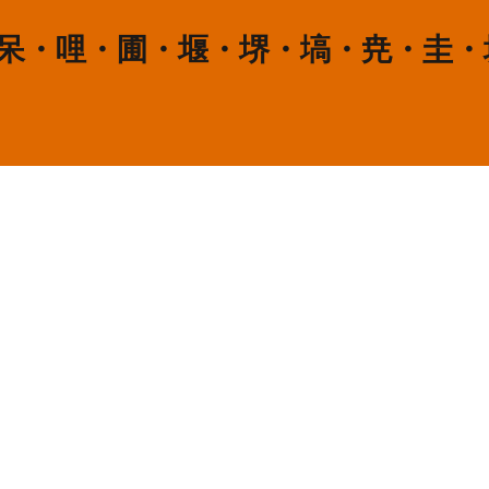
・呆・哩・圃・堰・堺・塙・尭・圭