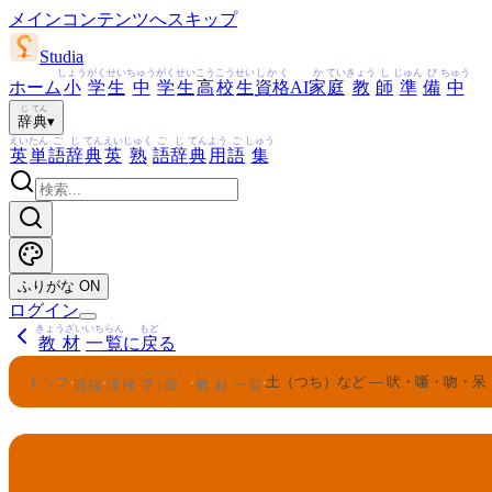
メインコンテンツへスキップ
Studia
しょう
がく
せい
ちゅう
がく
せい
こう
こう
せい
しかく
か
てい
きょう
し
じゅん
び
ちゅう
ホーム
小
学
生
中
学
生
高
校
生
資格
AI
家
庭
教
師
準
備
中
じ
てん
辞
典
▾
えい
たん
ご
じ
てん
えい
じゅく
ご
じ
てん
よう
ご
しゅう
英
単
語
辞
典
英
熟
語
辞
典
用
語
集
ふりがな
ON
ログイン
きょうざい
いちらん
もど
教材
一覧
に
戻
る
しかく
かんけん
じゅん
きゅう
きょうざい
いちらん
トップ
土（つち）など — 吠・噺・吻・
›
›
›
›
資格
漢検
準
1
級
教材
一覧
かんけん
じゅん
きゅう
1
漢検
準
級