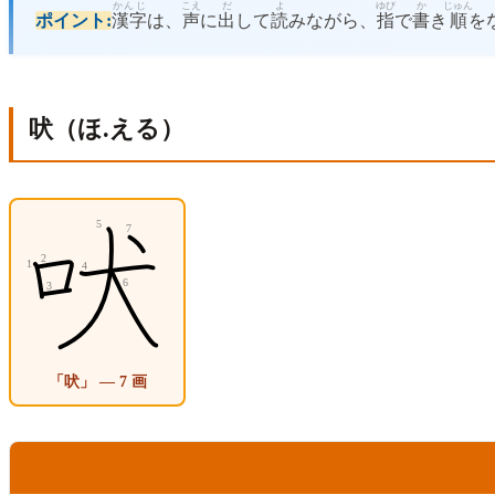
かんじ
こえ
だ
よ
ゆび
か
じゅん
ポイント:
漢字
は、
声
に
出
して
読
みながら、
指
で
書
き
順
を
吠（ほ.える）
「吠」 — 7 画
こうもく
ないよう