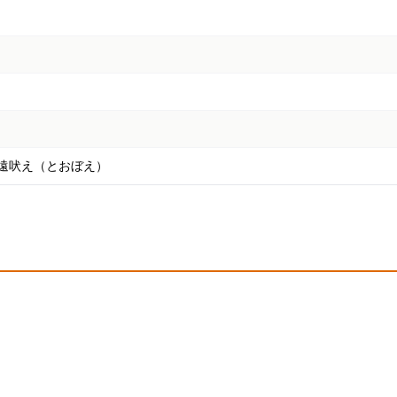
遠吠え（とおぼえ）