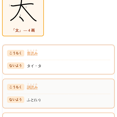
「太」 — 4 画
おんよみ
音読み
タイ・タ
くんよみ
訓読み
ふと(い)