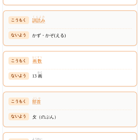
くんよみ
訓読み
かず・かぞ(える)
かくすう
画数
かく
13
画
ぶしゅ
部首
攵（のぶん）
ようれい