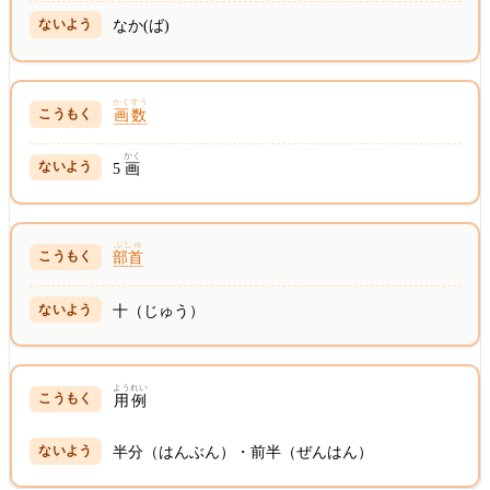
なか(ば)
かくすう
画数
かく
5
画
ぶしゅ
部首
十（じゅう）
ようれい
用例
半分（はんぶん）・前半（ぜんはん）