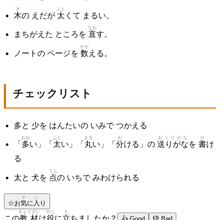
き
ふと
木
の えだが
太
くて まるい。
なお
まちがえた ところを
直
す。
かぞ
ノートの ページを
数
える。
チェックリスト
多と 少を はんたいの いみで つかえる
おお
ふと
まる
わ
おくりがな
か
「
多
い」「
太
い」「
丸
い」「
分
ける」の
送りがな
を
書
け
る
てん
太と 犬を
点
の いちで みわけられる
き
い
☆
お
気
に
入
り
きょうざい
やく
た
この
教材
は
役
に
立
ちましたか？
👍 Good
👎 Bad