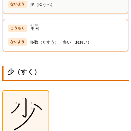
夕（ゆうべ）
ようれい
用例
多数（たすう）・多い（おおい）
少（すく）