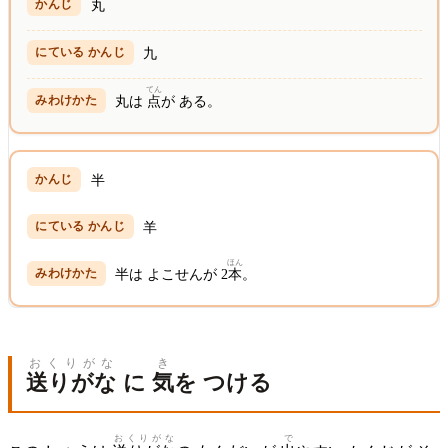
丸
九
てん
丸は
点
が ある。
半
羊
ほん
半は よこせんが 2
本
。
おくりがな
き
送りがな
に
気
を つける
おくりがな
で