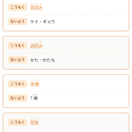
おんよみ
音読み
ケイ・ギョウ
くんよみ
訓読み
かた・かたち
かくすう
画数
かく
7
画
ぶしゅ
部首