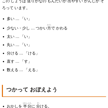
この しょうは
送りがな
の もんだいが
出
やすい かんじが そ
ろって います。
多い … 「い」
かた
少ない・少し … つかい
方
で かわる
太い … 「い」
丸い … 「い」
分ける … 「ける」
直す … 「す」
数える … 「える」
つかって おぼえよう
はんぶん
わ
おかしを
半分
に
分
ける。