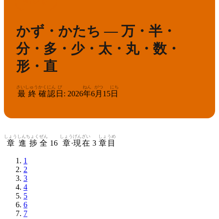
9
漢検
級
かず・かたち — 万・半・
分・多・少・太・丸・数・
形・直
さいしゅう
かくにん
び
ねん
がつ
にち
最終
確認
日
:
2026
年
6
月
15
日
しょう
しんちょく
ぜん
しょう
げんざい
しょうめ
章
進捗
全
16
章
·
現在
3
章目
1
2
3
4
5
6
7