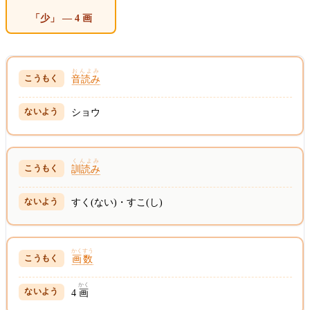
「少」 — 4 画
おんよみ
音読み
ショウ
くんよみ
訓読み
すく(ない)・すこ(し)
かくすう
画数
かく
4
画