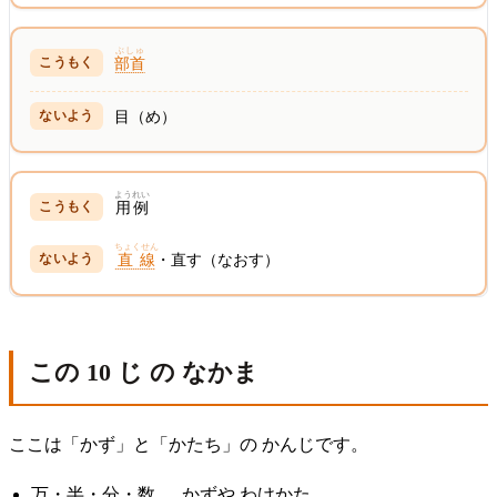
ぶしゅ
部首
目（め）
ようれい
用例
ちょくせん
直線
・直す（なおす）
この 10 じ の なかま
ここは「かず」と「かたち」の かんじです。
万・半・分・数 … かずや わけかた