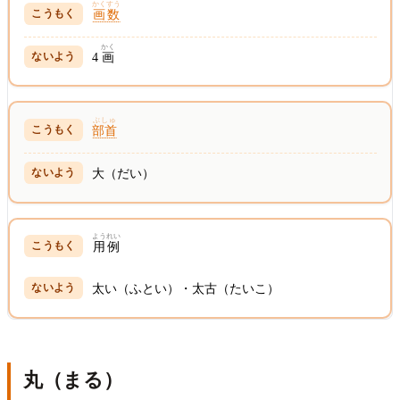
かくすう
画数
かく
4
画
ぶしゅ
部首
大（だい）
ようれい
用例
太い（ふとい）・太古（たいこ）
丸（まる）