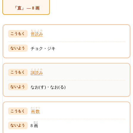
「直」 — 8 画
おんよみ
音読み
チョク・ジキ
くんよみ
訓読み
なお(す)・なお(る)
かくすう
画数
かく
8
画