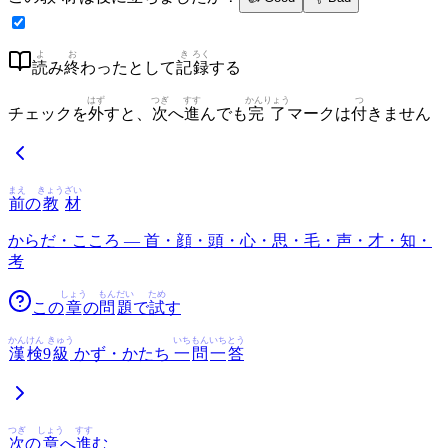
よ
お
き
ろく
読
み
終
わったとして
記
録
する
はず
つぎ
すす
かんりょう
つ
チェックを
外
すと、
次
へ
進
んでも
完了
マークは
付
きません
まえ
きょう
ざい
前
の
教
材
からだ・こころ — 首・顔・頭・心・思・毛・声・才・知・
考
しょう
もん
だい
ため
この
章
の
問
題
で
試
す
かん
けん
きゅう
いち
もん
いち
とう
漢
検
9
級
かず・かたち
一
問
一
答
つぎ
しょう
すす
次
の
章
へ
進
む