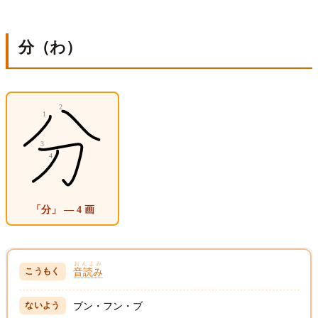
分（わ）
「分」 — 4 画
おんよみ
音読み
ブン・フン・ブ