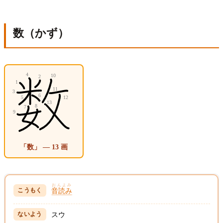
数（かず）
「数」 — 13 画
おんよみ
音読み
スウ