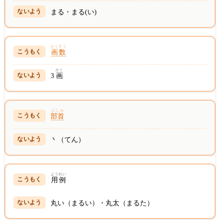
まる・まる(い)
かくすう
画数
かく
3
画
ぶしゅ
部首
丶（てん）
ようれい
用例
丸い（まるい）・丸太（まるた）