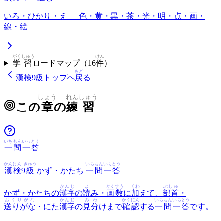
いろ・ひかり・え — 色・黄・黒・茶・光・明・点・画・
線・絵
がく
しゅう
けん
学
習
ロードマップ（
16
件
）
もど
漢検9級
トップへ
戻
る
しょう
れん
しゅう
この
章
の
練
習
いち
もん
いっ
とう
一
問
一
答
かん
けん
きゅう
いち
もん
いち
とう
漢
検
9
級
かず・かたち
一
問
一
答
かんじ
よ
かくすう
くわ
ぶしゅ
かず・かたちの
漢字
の
読
み・
画数
に
加
えて、
部首
・
おくりがな
かんじ
みわ
かくにん
いち
もん
いち
とう
送りがな
・にた
漢字
の
見分
けまで
確認
する
一
問
一
答
です。