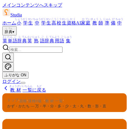
メインコンテンツへスキップ
Studia
しょう
がく
せい
ちゅう
がく
せい
こう
こう
せい
しかく
か
てい
きょう
し
じゅん
び
ちゅう
ホーム
小
学
生
中
学
生
高
校
生
資格
AI
家
庭
教
師
準
備
中
じ
てん
辞
典
▾
えい
たん
ご
じ
てん
えい
じゅく
ご
じ
てん
よう
ご
しゅう
英
単
語
辞
典
英
熟
語
辞
典
用
語
集
ふりがな
ON
ログイン
きょうざい
いちらん
もど
教材
一覧
に
戻
る
しかく
かんけん
きゅう
きょうざい
いちらん
トップ
›
›
›
›
資格
漢検
9
級
教材
一覧
かず・かたち — 万・半・分・多・少・太・丸・数・形・直
かんけん
きゅう