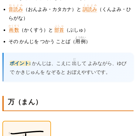
おんよみ
くんよみ
音読み
（おんよみ・カタカナ）と
訓読み
（くんよみ・ひ
らがな）
かくすう
ぶしゅ
画数
（かくすう）と
部首
（ぶしゅ）
ようれい
その かんじを つかう ことば（
用例
）
だ
ポイント:
かんじは、こえに
出
して よみながら、ゆび
で かきじゅんを なぞると おぼえやすいです。
万（まん）