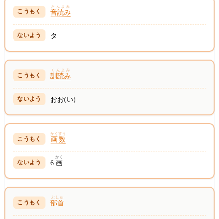
おんよみ
音読み
タ
くんよみ
訓読み
おお(い)
かくすう
画数
かく
6
画
ぶしゅ
部首