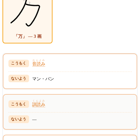
「万」 — 3 画
おんよみ
音読み
マン・バン
くんよみ
訓読み
—