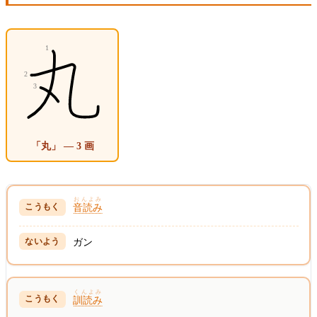
「丸」 — 3 画
おんよみ
音読み
ガン
くんよみ
訓読み