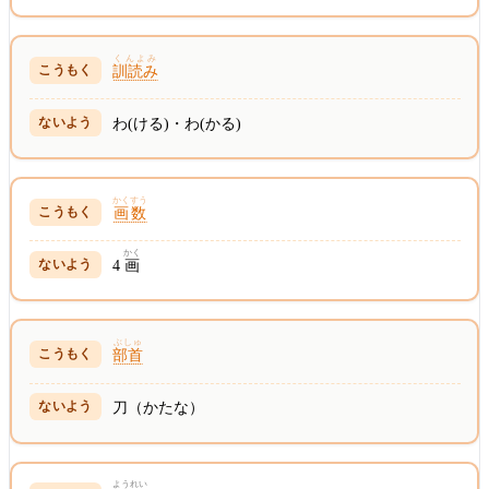
くんよみ
訓読み
わ(ける)・わ(かる)
かくすう
画数
かく
4
画
ぶしゅ
部首
刀（かたな）
ようれい