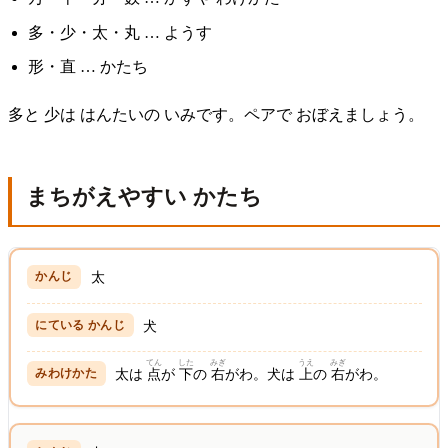
多・少・太・丸 … ようす
形・直 … かたち
多と 少は はんたいの いみです。ペアで おぼえましょう。
まちがえやすい かたち
太
犬
てん
した
みぎ
うえ
みぎ
太は
点
が
下
の
右
がわ。犬は
上
の
右
がわ。