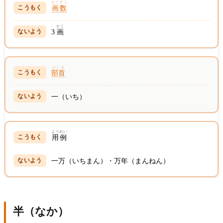
かくすう
画数
かく
3
画
ぶしゅ
部首
一（いち）
ようれい
用例
一万（いちまん）・万年（まんねん）
半（なか）