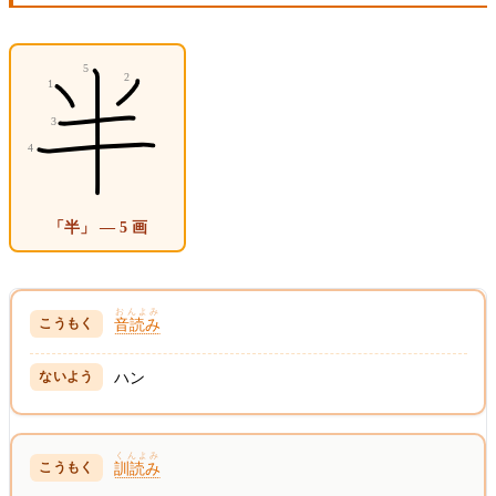
「半」 — 5 画
おんよみ
音読み
ハン
くんよみ
訓読み