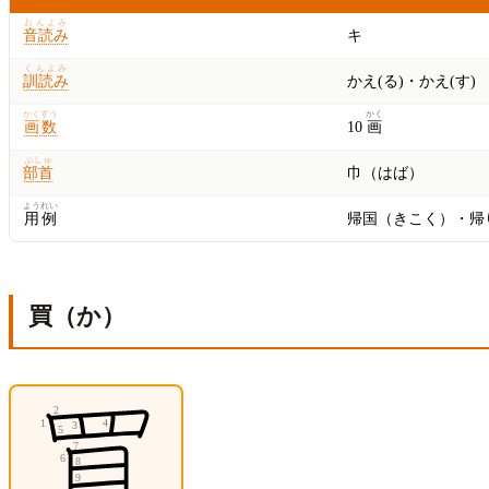
おんよみ
音読み
キ
くんよみ
訓読み
かえ(る)・かえ(す)
かくすう
かく
画数
10
画
ぶしゅ
部首
巾（はば）
ようれい
用例
帰国（きこく）・帰
買（か）