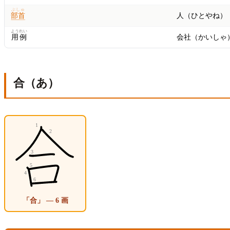
ぶしゅ
部首
人（ひとやね）
ようれい
用例
会社（かいしゃ
合（あ）
「合」 — 6 画