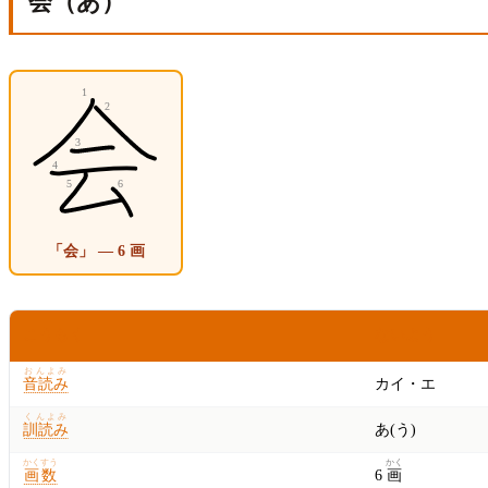
会（あ）
「会」 — 6 画
こうもく
ないよう
おんよみ
音読み
カイ・エ
くんよみ
訓読み
あ(う)
かくすう
かく
画数
6
画