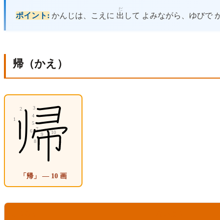
だ
ポイント:
かんじは、こえに
出
して よみながら、ゆびで 
帰（かえ）
「帰」 — 10 画
こうもく
ないよう