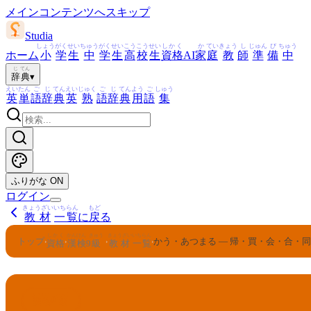
メインコンテンツへスキップ
Studia
しょう
がく
せい
ちゅう
がく
せい
こう
こう
せい
しかく
か
てい
きょう
し
じゅん
び
ちゅう
ホーム
小
学
生
中
学
生
高
校
生
資格
AI
家
庭
教
師
準
備
中
じ
てん
辞
典
▾
えい
たん
ご
じ
てん
えい
じゅく
ご
じ
てん
よう
ご
しゅう
英
単
語
辞
典
英
熟
語
辞
典
用
語
集
ふりがな
ON
ログイン
きょうざい
いちらん
もど
教材
一覧
に
戻
る
しかく
かんけん
きゅう
きょうざい
いちらん
トップ
かう・あつまる — 帰・買・会・合・
›
›
›
›
資格
漢検
9
級
教材
一覧
かんけん
きゅう
9
漢検
級