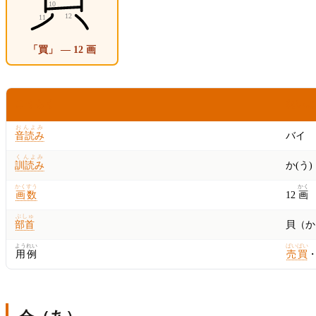
「買」 — 12 画
こうもく
ないよ
おんよみ
音読み
バイ
くんよみ
訓読み
か(う)
かくすう
かく
画数
12
画
ぶしゅ
部首
貝（か
ようれい
ばいばい
用例
売買