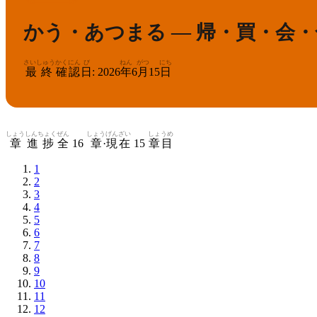
かう・あつまる — 帰・買・会
さいしゅう
かくにん
び
ねん
がつ
にち
最終
確認
日
:
2026
年
6
月
15
日
しょう
しんちょく
ぜん
しょう
げんざい
しょうめ
章
進捗
全
16
章
·
現在
15
章目
1
2
3
4
5
6
7
8
9
10
11
12