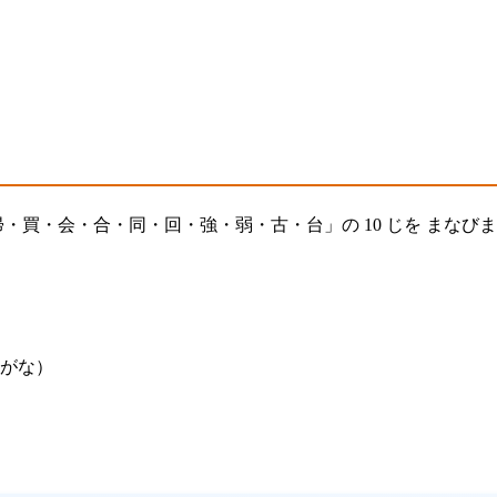
・買・会・合・同・回・強・弱・古・台」の 10 じを まなび
がな）