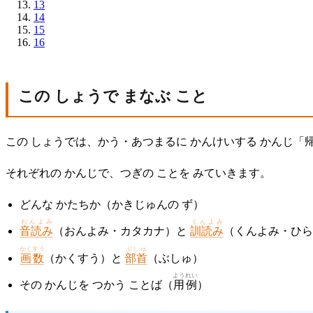
13
14
15
16
この しょうで まなぶ こと
この しょうでは、かう・あつまるに かんけいする かんじ「帰
それぞれの かんじで、つぎの ことを みていきます。
どんな かたちか（かきじゅんの ず）
おんよみ
くんよみ
音読み
（おんよみ・カタカナ）と
訓読み
（くんよみ・ひら
かくすう
ぶしゅ
画数
（かくすう）と
部首
（ぶしゅ）
ようれい
その かんじを つかう ことば（
用例
）