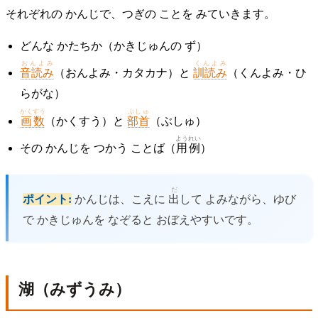
それぞれの かんじで、つぎの ことを みていきます。
どんな かたちか（かきじゅんの ず）
おんよみ
くんよみ
音読み
（おんよみ・カタカナ）と
訓読み
（くんよみ・ひ
らがな）
かくすう
ぶしゅ
画数
（かくすう）と
部首
（ぶしゅ）
ようれい
その かんじを つかう ことば（
用例
）
だ
ポイント:
かんじは、こえに
出
して よみながら、ゆび
で かきじゅんを なぞると おぼえやすいです。
湖（みずうみ）