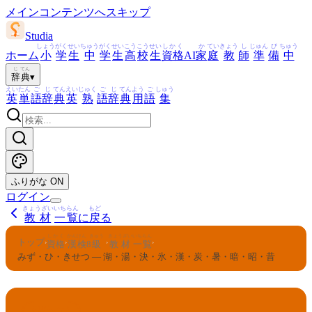
メインコンテンツへスキップ
Studia
しょう
がく
せい
ちゅう
がく
せい
こう
こう
せい
しかく
か
てい
きょう
し
じゅん
び
ちゅう
ホーム
小
学
生
中
学
生
高
校
生
資格
AI
家
庭
教
師
準
備
中
じ
てん
辞
典
▾
えい
たん
ご
じ
てん
えい
じゅく
ご
じ
てん
よう
ご
しゅう
英
単
語
辞
典
英
熟
語
辞
典
用
語
集
ふりがな
ON
ログイン
きょうざい
いちらん
もど
教材
一覧
に
戻
る
しかく
かんけん
きゅう
きょうざい
いちらん
トップ
›
›
›
›
資格
漢検
8
級
教材
一覧
みず・ひ・きせつ — 湖・湯・決・氷・漢・炭・暑・暗・昭・昔
かんけん
きゅう