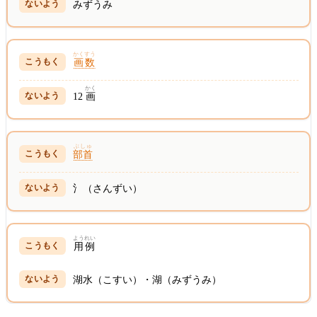
みずうみ
かくすう
画数
かく
12
画
ぶしゅ
部首
氵（さんずい）
ようれい
用例
湖水（こすい）・湖（みずうみ）