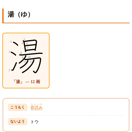
湯（ゆ）
「湯」 — 12 画
おんよみ
音読み
トウ