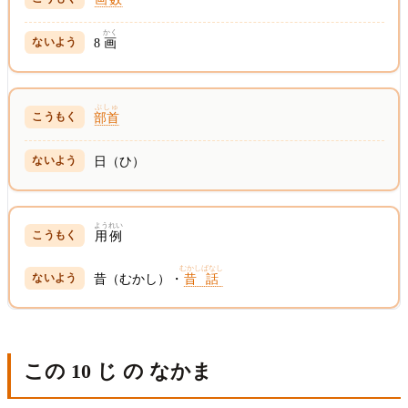
かく
8
画
ぶしゅ
部首
日（ひ）
ようれい
用例
むかしばなし
昔（むかし）・
昔話
この 10 じ の なかま