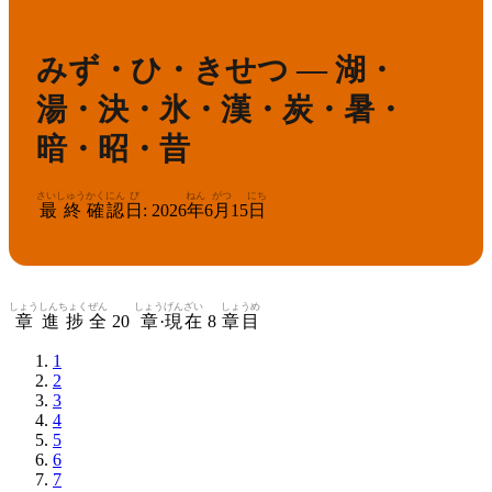
8
漢検
級
みず・ひ・きせつ — 湖・
湯・決・氷・漢・炭・暑・
暗・昭・昔
さいしゅう
かくにん
び
ねん
がつ
にち
最終
確認
日
:
2026
年
6
月
15
日
しょう
しんちょく
ぜん
しょう
げんざい
しょうめ
章
進捗
全
20
章
·
現在
8
章目
1
2
3
4
5
6
7