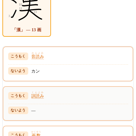
「漢」 — 13 画
おんよみ
音読み
カン
くんよみ
訓読み
—
かくすう
画数