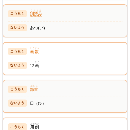
くんよみ
訓読み
あつ(い)
かくすう
画数
かく
12
画
ぶしゅ
部首
日（ひ）
ようれい
用例