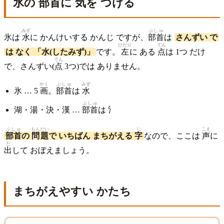
氷の
部首
に
気
を つける
みず
ぶしゅ
氷は
水
に かんけいする かんじ ですが、
部首
は
さんずい で
ひだり
てん
は なく 「水(したみず)」
です。
左
に ある
点
は 1つ だけ
てん
で、さんずい(
点
3つ)では ありません。
かく
ぶしゅ
みず
氷 … 5
画
。
部首
は
水
ぶしゅ
湖・湯・決・漢 …
部首
は 氵
ぶしゅ
もんだい
じ
こえ
部首
の
問題
で いちばん まちがえる
字
なので、ここは
声
に
だ
出
して おぼえましょう。
まちがえやすい かたち