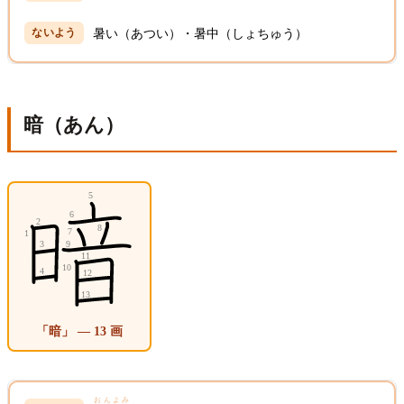
暑い（あつい）・暑中（しょちゅう）
暗（あん）
「暗」 — 13 画
おんよみ