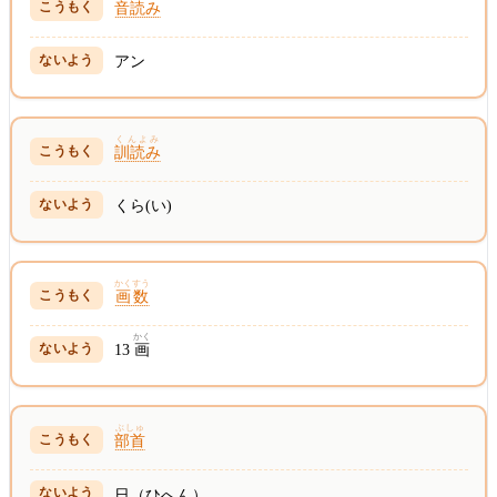
音読み
アン
くんよみ
訓読み
くら(い)
かくすう
画数
かく
13
画
ぶしゅ
部首
日（ひへん）