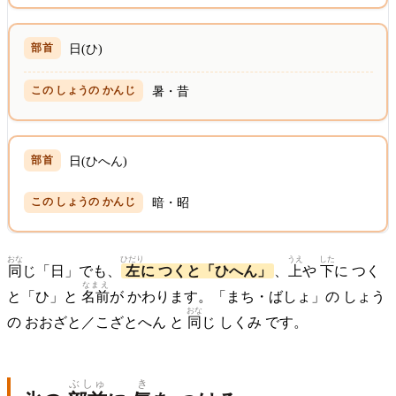
日(ひ)
暑・昔
日(ひへん)
暗・昭
おな
ひだり
うえ
した
同
じ「日」でも、
左
に つくと「ひへん」
、
上
や
下
に つく
なまえ
と「ひ」と
名前
が かわります。「まち・ばしょ」の しょう
おな
の おおざと／こざとへん と
同
じ しくみ です。
ぶしゅ
き