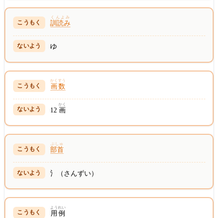
くんよみ
訓読み
ゆ
かくすう
画数
かく
12
画
ぶしゅ
部首
氵（さんずい）
ようれい
用例