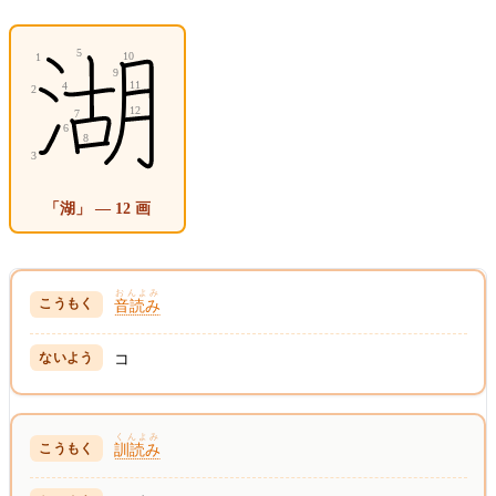
「湖」 — 12 画
おんよみ
音読み
コ
くんよみ
訓読み