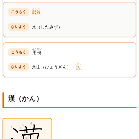
ぶしゅ
部首
水（したみず）
ようれい
用例
こおり
氷山（ひょうざん）・
氷
漢（かん）