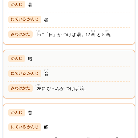
暑
者
うえ
かく
かく
上
に「日」が つけば 暑。12
画
と 8
画
。
暗
おと
音
ひだり
左
に ひへんが つけば 暗。
昔
昭