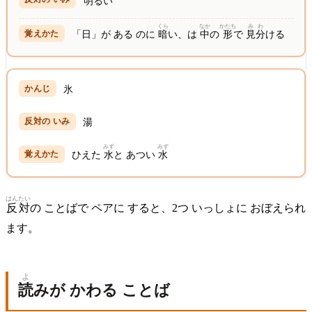
明
るい
くら
なか
かたち
みわ
「日」が ある のに
暗
い、は
中
の
形
で
見分
ける
氷
湯
みず
みず
ひえた
水
と あつい
水
はんたい
反対
の ことばで ペアに すると、2つ いっしょに おぼえられ
ます。
よ
読
みが かわる ことば