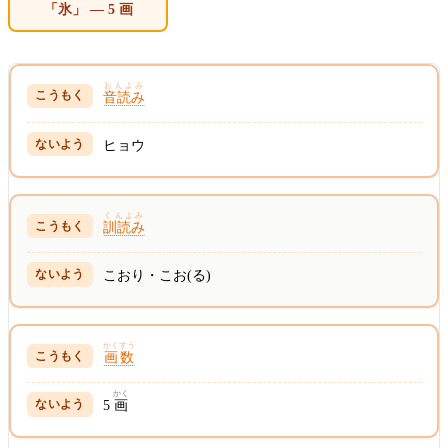
「氷」 — 5 画
おんよみ
音読み
ヒョウ
くんよみ
訓読み
こおり・こお(る)
かくすう
画数
かく
5
画