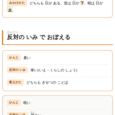
ひ
ひ
か
ひ
どちらも
日
が ある。昔は
日
が
下
、昭は
日
が
ひだり
左
。
はんたい
反対
の いみ で おぼえる
暑い
寒い(いえ・くらしの しょう)
どちらも きせつの ことば
暗い
あか