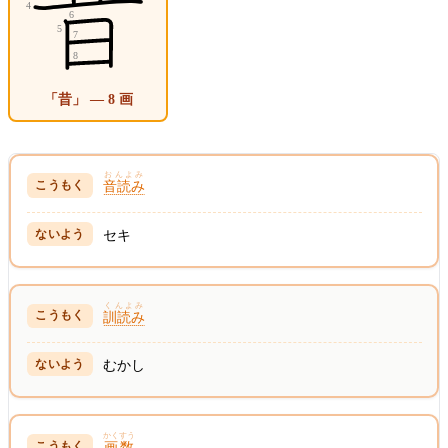
「昔」 — 8 画
おんよみ
音読み
セキ
くんよみ
訓読み
むかし
かくすう
画数