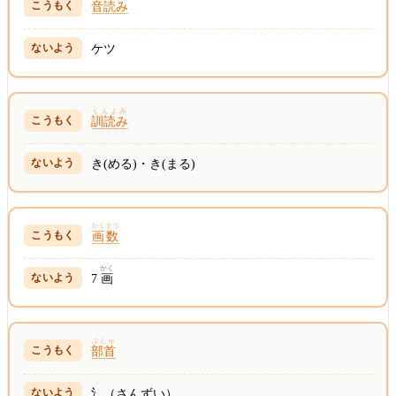
音読み
ケツ
くんよみ
訓読み
き(める)・き(まる)
かくすう
画数
かく
7
画
ぶしゅ
部首
氵（さんずい）