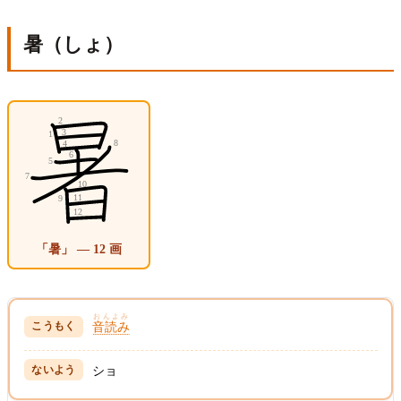
暑（しょ）
「暑」 — 12 画
おんよみ
音読み
ショ