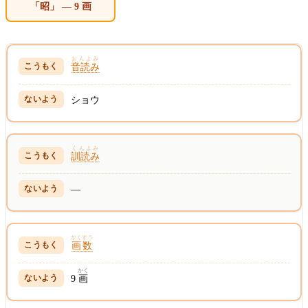
「昭」 — 9 画
おんよみ
音読み
ショウ
くんよみ
訓読み
—
かくすう
画数
かく
9
画