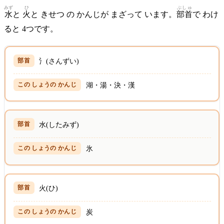
みず
ひ
ぶしゅ
水
と
火
と きせつ の かんじが まざって います。
部首
で わけ
ると 4つです。
氵(さんずい)
湖・湯・決・漢
水(したみず)
氷
火(ひ)
炭