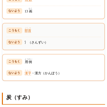
かく
13
画
ぶしゅ
部首
氵（さんずい）
ようれい
用例
かんじ
漢字
・漢方（かんぽう）
炭（すみ）