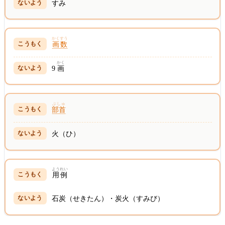
すみ
かくすう
画数
かく
9
画
ぶしゅ
部首
火（ひ）
ようれい
用例
石炭（せきたん）・炭火（すみび）