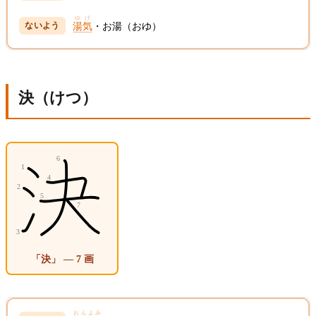
ゆげ
湯気
・お湯（おゆ）
決（けつ）
「決」 — 7 画
おんよみ