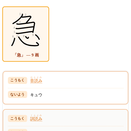
「急」 — 9 画
おんよみ
音読み
キュウ
くんよみ
訓読み