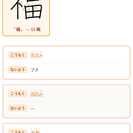
「福」 — 13 画
おんよみ
音読み
フク
くんよみ
訓読み
—
かくすう
画数