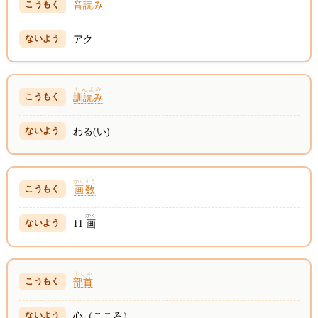
音読み
アク
くんよみ
訓読み
わる(い)
かくすう
画数
かく
11
画
ぶしゅ
部首
心（こころ）