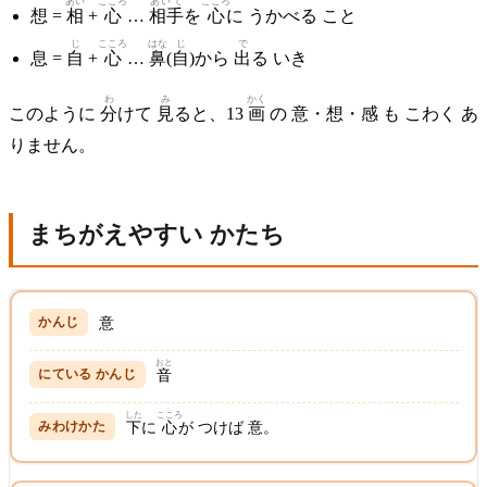
あい
こころ
あいて
こころ
想 =
相
+
心
…
相手
を
心
に うかべる こと
じ
こころ
はな
じ
で
息 =
自
+
心
…
鼻
(
自
)から
出
る いき
わ
み
かく
このように
分
けて
見
ると、13
画
の 意・想・感 も こわく あ
りません。
まちがえやすい かたち
意
おと
音
した
こころ
下
に
心
が つけば 意。