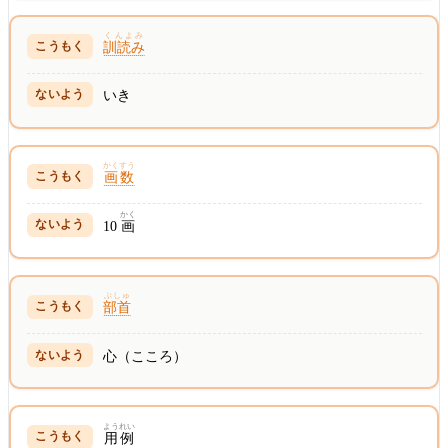
くんよみ
訓読み
いき
かくすう
画数
かく
10
画
ぶしゅ
部首
心（こころ）
ようれい
用例