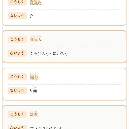
音読み
ク
くんよみ
訓読み
くる(しい)・にが(い)
かくすう
画数
かく
8
画
ぶしゅ
部首
艹（くさかんむり）