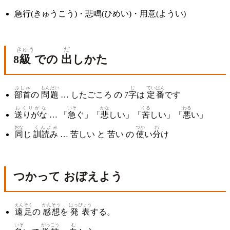
急行(きゅうこう)・悲鳴(ひめい)・用意(ようい)
きゅう
だ
8
級
での
出
しかた
ぶしゅ
もんだい
じ
ていばん
部首
の
問題
… したごころ の 7
字
は
定番
です
おくりがな
いそ
かな
くる
わる
送りがな
… 「
急
ぐ」「
悲
しい」「
苦
しい」「
悪
い」
おな
くんよみ
つか
わ
同
じ
訓読み
… 苦しい と 苦い の
使
い
分
け
つかって おぼえよう
えんそく
かんそう
はっぴょう
遠足
の
感想
を
発表
する。
いそ
がっこう
む