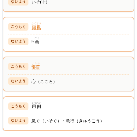
いそ(ぐ)
かくすう
画数
かく
9
画
ぶしゅ
部首
心（こころ）
ようれい
用例
急ぐ（いそぐ）・急行（きゅうこう）