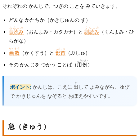
それぞれの かんじで、つぎの ことを みていきます。
どんな かたちか（かきじゅんの ず）
おんよみ
くんよみ
音読み
（おんよみ・カタカナ）と
訓読み
（くんよみ・ひ
らがな）
かくすう
ぶしゅ
画数
（かくすう）と
部首
（ぶしゅ）
ようれい
その かんじを つかう ことば（
用例
）
だ
ポイント:
かんじは、こえに
出
して よみながら、ゆび
で かきじゅんを なぞると おぼえやすいです。
急（きゅう）