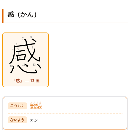
感（かん）
「感」 — 13 画
おんよみ
音読み
カン