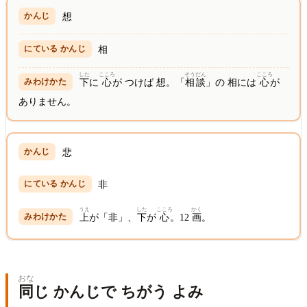
想
相
した
こころ
そうだん
こころ
下
に
心
が つけば 想。「
相談
」の 相には
心
が
ありません。
悲
非
うえ
した
こころ
かく
上
が「非」、
下
が
心
。12
画
。
おな
同
じ かんじで ちがう よみ