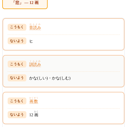
「悲」 — 12 画
おんよみ
音読み
ヒ
くんよみ
訓読み
かな(しい)・かな(しむ)
かくすう
画数
かく
12
画