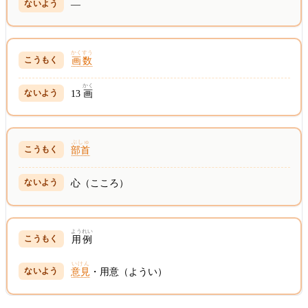
—
かくすう
画数
かく
13
画
ぶしゅ
部首
心（こころ）
ようれい
用例
いけん
意見
・用意（ようい）