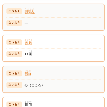
くんよみ
訓読み
—
かくすう
画数
かく
13
画
ぶしゅ
部首
心（こころ）
ようれい
用例