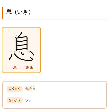
息（いき）
「息」 — 10 画
おんよみ
音読み
ソク