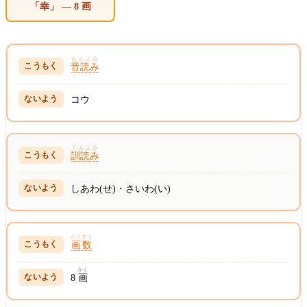
「幸」 — 8 画
おんよみ
音読み
コウ
くんよみ
訓読み
しあわ(せ)・さいわ(い)
かくすう
画数
かく
8
画