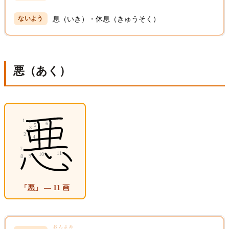
息（いき）・休息（きゅうそく）
悪（あく）
「悪」 — 11 画
おんよみ