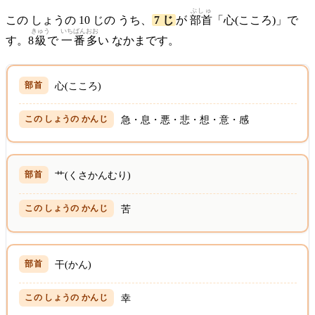
ぶしゅ
この しょうの 10 じの うち、
7 じ
が
部首
「心(こころ)」で
きゅう
いちばん
おお
す。8
級
で
一番
多
い なかまです。
心(こころ)
急・息・悪・悲・想・意・感
艹(くさかんむり)
苦
干(かん)
幸