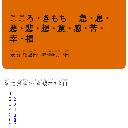
8
漢検
級
こころ・きもち — 急・息・
悪・悲・想・意・感・苦・
幸・福
さいしゅう
かくにん
び
ねん
がつ
にち
最終
確認
日
:
2026
年
6
月
15
日
しょう
しんちょく
ぜん
しょう
げんざい
しょうめ
章
進捗
全
20
章
·
現在
3
章目
1
2
3
4
5
6
7