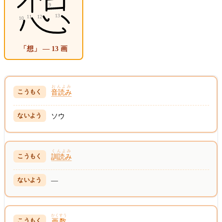
「想」 — 13 画
おんよみ
音読み
ソウ
くんよみ
訓読み
—
かくすう
画数