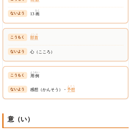
かく
13
画
ぶしゅ
部首
心（こころ）
ようれい
用例
よそう
感想（かんそう）・
予想
意（い）