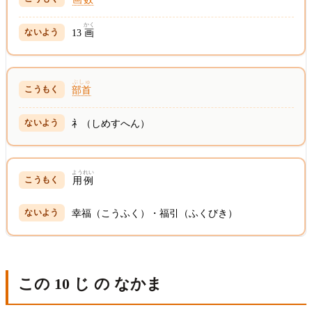
かく
13
画
ぶしゅ
部首
礻（しめすへん）
ようれい
用例
幸福（こうふく）・福引（ふくびき）
この 10 じ の なかま