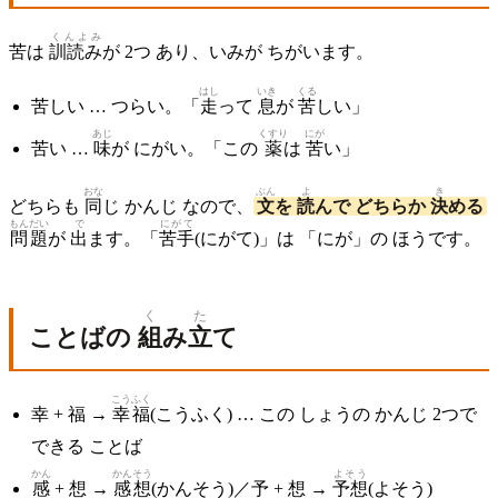
くんよみ
苦は
訓読み
が 2つ あり、いみが ちがいます。
はし
いき
くる
苦しい … つらい。「
走
って
息
が
苦
しい」
あじ
くすり
にが
苦い …
味
が にがい。「この
薬
は
苦
い」
おな
ぶん
よ
き
どちらも
同
じ かんじ なので、
文
を
読
んで どちらか
決
める
もんだい
で
にがて
問題
が
出
ます。「
苦手
(にがて)」は 「にが」の ほうです。
く
た
ことばの
組
み
立
て
こうふく
幸 + 福 →
幸福
(こうふく) … この しょうの かんじ 2つで
できる ことば
かん
かんそう
よそう
感
+ 想 →
感想
(かんそう)／予 + 想 →
予想
(よそう)