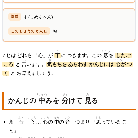
礻(しめすへん)
福
か
かたち
7 じは どれも 「心」が
下
に つきます。この
形
を
したご
い
き
こころ
ころ
と
言
います。
気
もちを あらわす かんじには
心
が つ
く
と おぼえましょう。
ちゅう
わ
み
かんじの
中
みを
分
けて
見
る
おと
こころ
こころ
なか
おと
おも
意 =
音
+
心
…
心
の
中
の
音
、つまり 「
思
っている こ
と」