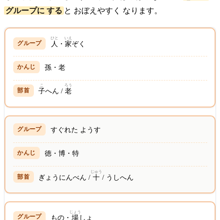
グループに する
と おぼえやすく なります。
ひと
いえ
人
・
家
ぞく
孫・老
こ
ろう
子
へん /
老
すぐれた ようす
徳・博・特
じゅう
ぎょうにんべん /
十
/ うしへん
じょう
もの・
場
しょ