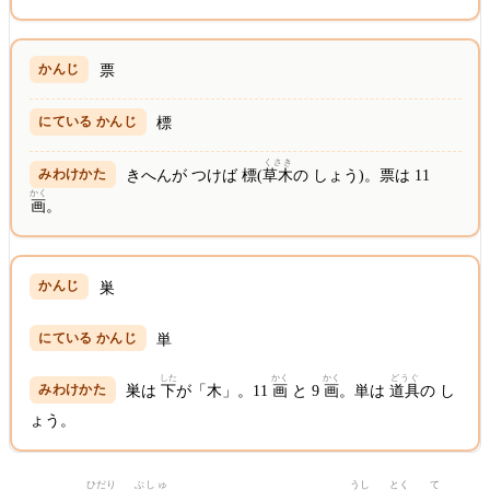
票
標
くさき
きへんが つけば 標(
草木
の しょう)。票は 11
かく
画
。
巣
単
した
かく
かく
どうぐ
巣は
下
が「木」。11
画
と 9
画
。単は
道具
の し
ょう。
ひだり
ぶしゅ
うし
とく
て