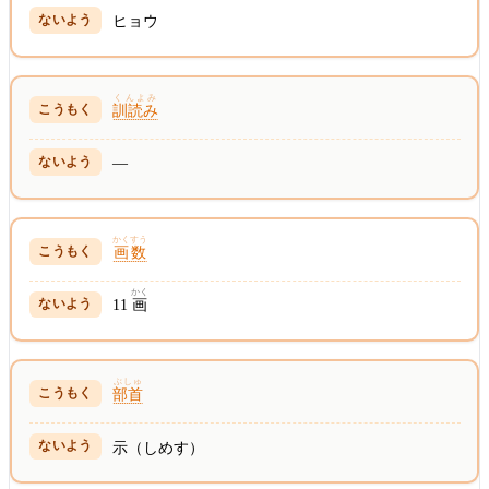
ヒョウ
くんよみ
訓読み
—
かくすう
画数
かく
11
画
ぶしゅ
部首
示（しめす）