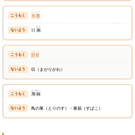
かくすう
画数
かく
11
画
ぶしゅ
部首
巛（まがりがわ）
ようれい
用例
鳥の巣（とりのす）・巣箱（すばこ）