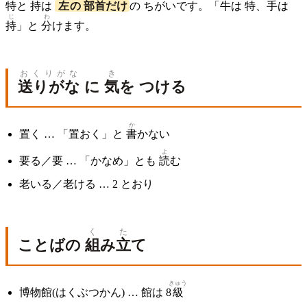
特と 持は
左
の
部首
だけ
の ちがいです。「
牛
は
特
、
手
は
じ
わ
持
」と
分
けます。
おくりがな
き
送りがな
に
気
を つける
か
置く … 「置おく」と
書
かない
よ
要る／要 … 「かなめ」とも
読
む
老いる／老ける … 2 とおり
く
た
ことばの
組
み
立
て
きゅう
博物館(はくぶつかん) … 館は 8
級