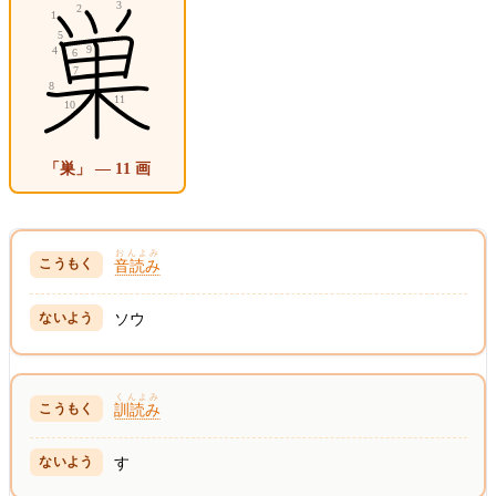
「巣」 — 11 画
おんよみ
音読み
ソウ
くんよみ
訓読み
す