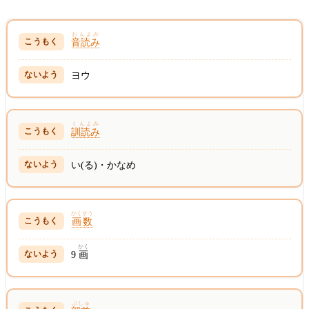
おんよみ
音読み
ヨウ
くんよみ
訓読み
い(る)・かなめ
かくすう
画数
かく
9
画
ぶしゅ