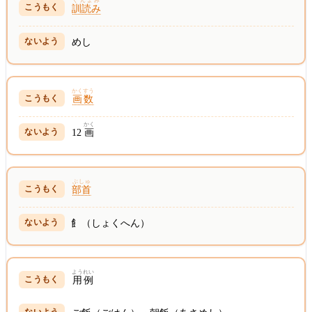
くんよみ
訓読み
めし
かくすう
画数
かく
12
画
ぶしゅ
部首
飠（しょくへん）
ようれい
用例