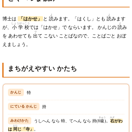
よ
よ
博士は
「はかせ」
と
読
みます。「はくし」とも
読
みます
しょうがっこう
よ
が、
小学校
では「はかせ」で ならいます。 かんじの
読
み
で
を あわせても
出
て こない ことばなので、ことばごと おぼ
えましょう。
まちがえやすい かたち
特
持
きゅう
みぎ
うしへん なら 特、てへん なら 持(8
級
)。
右
がわ
おな
は
同
じ「寺」
。