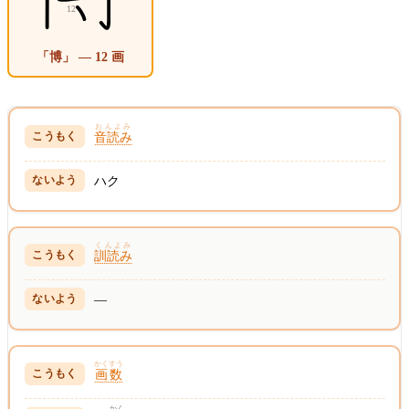
「博」 — 12 画
おんよみ
音読み
ハク
くんよみ
訓読み
—
かくすう
画数
かく