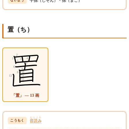
子孫（しそん）・孫（まご）
置（ち）
「置」 — 13 画
おんよみ
音読み