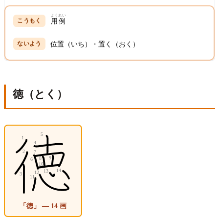
ようれい
用例
位置（いち）・置く（おく）
徳（とく）
「徳」 — 14 画