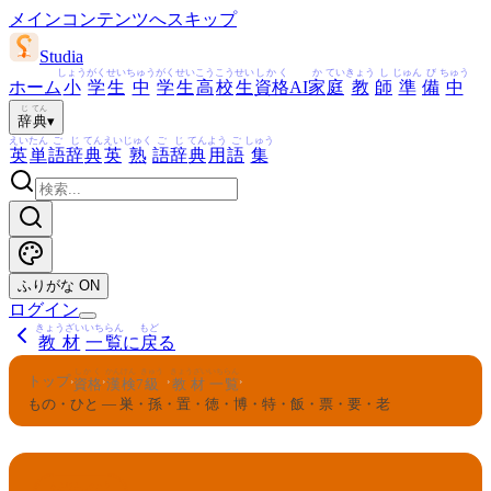
メインコンテンツへスキップ
Studia
しょう
がく
せい
ちゅう
がく
せい
こう
こう
せい
しかく
か
てい
きょう
し
じゅん
び
ちゅう
ホーム
小
学
生
中
学
生
高
校
生
資格
AI
家
庭
教
師
準
備
中
じ
てん
辞
典
▾
えい
たん
ご
じ
てん
えい
じゅく
ご
じ
てん
よう
ご
しゅう
英
単
語
辞
典
英
熟
語
辞
典
用
語
集
ふりがな
ON
ログイン
きょうざい
いちらん
もど
教材
一覧
に
戻
る
しかく
かんけん
きゅう
きょうざい
いちらん
トップ
›
›
›
›
資格
漢検
7
級
教材
一覧
もの・ひと — 巣・孫・置・徳・博・特・飯・票・要・老
かんけん
きゅう