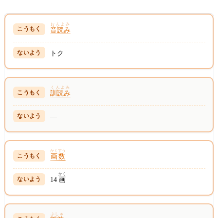
おんよみ
音読み
トク
くんよみ
訓読み
—
かくすう
画数
かく
14
画
ぶしゅ