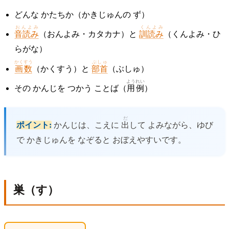
どんな かたちか（かきじゅんの ず）
おんよみ
くんよみ
音読み
（おんよみ・カタカナ）と
訓読み
（くんよみ・ひ
らがな）
かくすう
ぶしゅ
画数
（かくすう）と
部首
（ぶしゅ）
ようれい
その かんじを つかう ことば（
用例
）
だ
ポイント:
かんじは、こえに
出
して よみながら、ゆび
で かきじゅんを なぞると おぼえやすいです。
巣（す）