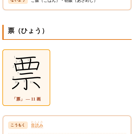
ご飯（ごはん）・朝飯（あさめし）
票（ひょう）
「票」 — 11 画
おんよみ
音読み