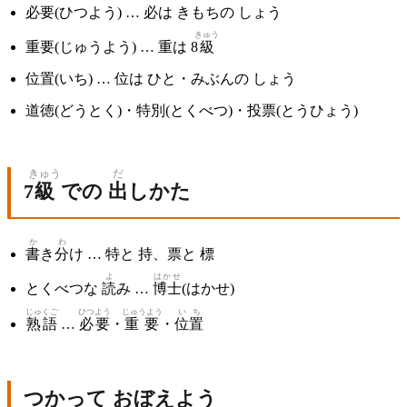
必要(ひつよう) … 必は きもちの しょう
きゅう
重要(じゅうよう) … 重は 8
級
位置(いち) … 位は ひと・みぶんの しょう
道徳(どうとく)・特別(とくべつ)・投票(とうひょう)
きゅう
だ
7
級
での
出
しかた
か
わ
書
き
分
け … 特と 持、票と 標
よ
はかせ
とくべつな
読
み …
博士
(はかせ)
じゅくご
ひつよう
じゅうよう
いち
熟語
…
必要
・
重要
・
位置
つかって おぼえよう