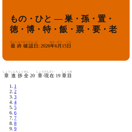
7
漢検
級
もの・ひと — 巣・孫・置・
徳・博・特・飯・票・要・老
さいしゅう
かくにん
び
ねん
がつ
にち
最終
確認
日
:
2026
年
6
月
15
日
しょう
しんちょく
ぜん
しょう
げんざい
しょうめ
章
進捗
全
20
章
·
現在
19
章目
1
2
3
4
5
6
7
8
9