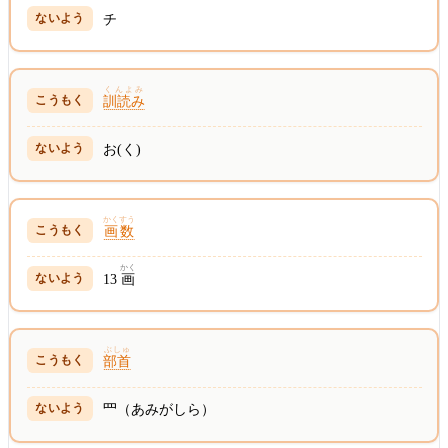
チ
くんよみ
訓読み
お(く)
かくすう
画数
かく
13
画
ぶしゅ
部首
罒（あみがしら）