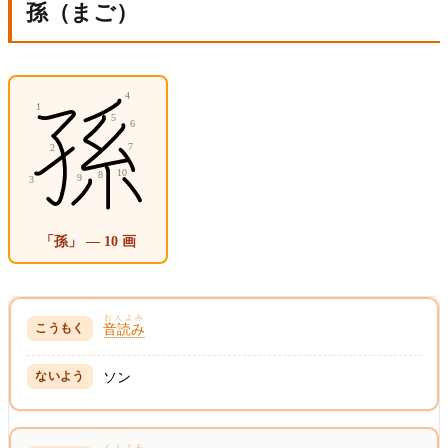
孫（まご）
「孫」 — 10 画
おんよみ
音読み
ソン
くんよみ