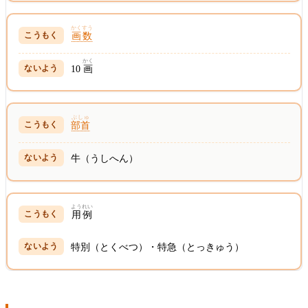
かくすう
画数
かく
10
画
ぶしゅ
部首
牛（うしへん）
ようれい
用例
特別（とくべつ）・特急（とっきゅう）