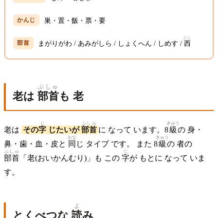
巣・置・飯・票・要
にし
まがりがわ / あみがしら / しょくへん / しめす /
西
ぶしゅ
老は
部首
も 老
じ
ぶしゅ
きゅう
老は
その
字
じたいが
部首
に なって います。8
級
の 身・
おな
きゅう
鼻・歯・血・皮と
同
じ タイプ です。 また 8
級
の 者の
ぶしゅ
じ
部首
「老(おいかんむり)」も この
字
が もとに なって いま
す。
よ
とくべつな
読
み