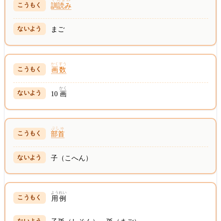
訓読み
まご
かくすう
画数
かく
10
画
ぶしゅ
部首
子（こへん）
ようれい
用例