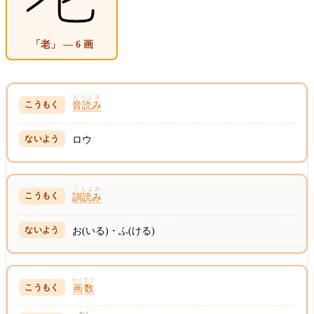
「老」 — 6 画
おんよみ
音読み
ロウ
くんよみ
訓読み
お(いる)・ふ(ける)
かくすう
画数
かく