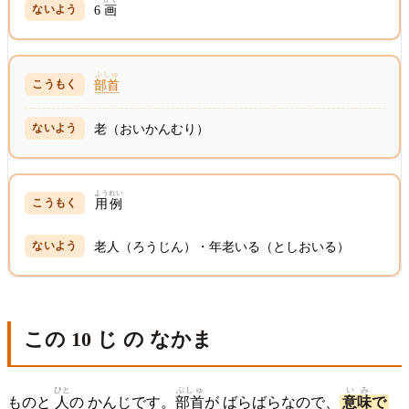
6
画
ぶしゅ
部首
老（おいかんむり）
ようれい
用例
老人（ろうじん）・年老いる（としおいる）
この 10 じ の なかま
ひと
ぶしゅ
いみ
ものと
人
の かんじです。
部首
が ばらばらなので、
意味
で