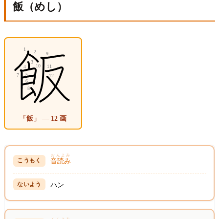
飯（めし）
「飯」 — 12 画
おんよみ
音読み
ハン