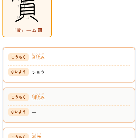
「賞」 — 15 画
おんよみ
音読み
ショウ
くんよみ
訓読み
—
かくすう
画数