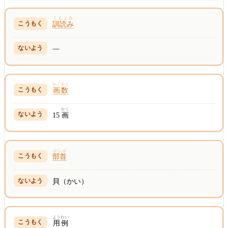
くんよみ
訓読み
—
かくすう
画数
かく
15
画
ぶしゅ
部首
貝（かい）
ようれい
用例