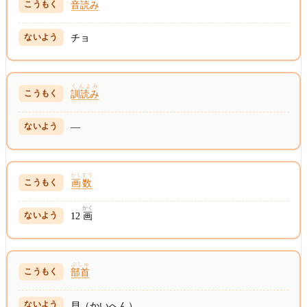
音読み
チョ
くんよみ
訓読み
—
かくすう
画数
かく
12
画
ぶしゅ
部首
貝（かいへん）