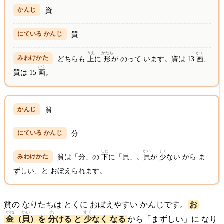
資
質
うえ
かたち
かく
どちらも
上
に
形
が のって います。資は 13
画
、
かく
質は 15
画
。
貧
分
した
かい
すく
貧は「分」の
下
に「貝」。
貝
が
少
ない から ま
ずしい、と おぼえられます。
貧の なりたちは とくに おぼえやすい かんじです。
お
かね
かい
わ
すく
金
（
貝
）を
分
ける と
少
なく なる
から「まずしい」に なり