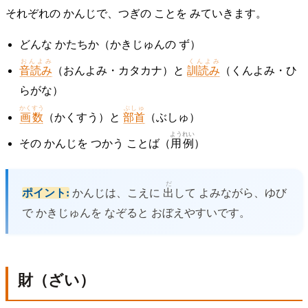
それぞれの かんじで、つぎの ことを みていきます。
どんな かたちか（かきじゅんの ず）
おんよみ
くんよみ
音読み
（おんよみ・カタカナ）と
訓読み
（くんよみ・ひ
らがな）
かくすう
ぶしゅ
画数
（かくすう）と
部首
（ぶしゅ）
ようれい
その かんじを つかう ことば（
用例
）
だ
ポイント:
かんじは、こえに
出
して よみながら、ゆび
で かきじゅんを なぞると おぼえやすいです。
財（ざい）