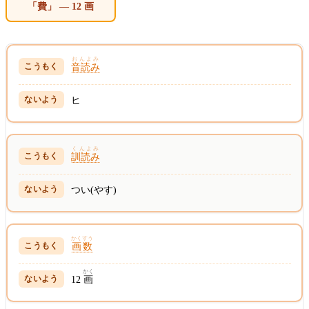
「費」 — 12 画
おんよみ
音読み
ヒ
くんよみ
訓読み
つい(やす)
かくすう
画数
かく
12
画