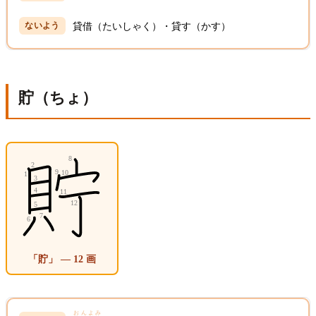
貸借（たいしゃく）・貸す（かす）
貯（ちょ）
「貯」 — 12 画
おんよみ