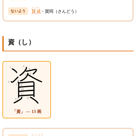
さんせい
賛成
・賛同（さんどう）
資（し）
「資」 — 13 画
おんよみ