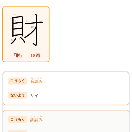
「財」 — 10 画
おんよみ
音読み
ザイ
くんよみ
訓読み