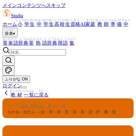
メインコンテンツへスキップ
Studia
しょう
がく
せい
ちゅう
がく
せい
こう
こう
せい
しかく
か
てい
きょう
し
じゅん
び
ちゅう
ホーム
小
学
生
中
学
生
高
校
生
資格
AI
家
庭
教
師
準
備
中
じ
てん
辞
典
▾
えい
たん
ご
じ
てん
えい
じゅく
ご
じ
てん
よう
ご
しゅう
英
単
語
辞
典
英
熟
語
辞
典
用
語
集
ふりがな
ON
ログイン
きょうざい
いちらん
もど
教材
一覧
に
戻
る
しかく
かんけん
きゅう
きょうざい
いちらん
トップ
›
›
›
›
資格
漢検
6
級
教材
一覧
おかね・ねだん — 財・賛・資・質・賞・責・貸・貯・費・貧
かんけん
きゅう