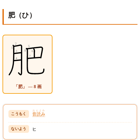
肥（ひ）
「肥」 — 8 画
おんよみ
音読み
ヒ