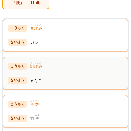
「眼」 — 11 画
おんよみ
音読み
ガン
くんよみ
訓読み
まなこ
かくすう
画数
かく
11
画