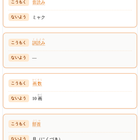
音読み
ミャク
くんよみ
訓読み
—
かくすう
画数
かく
10
画
ぶしゅ
部首
月（にくづき）