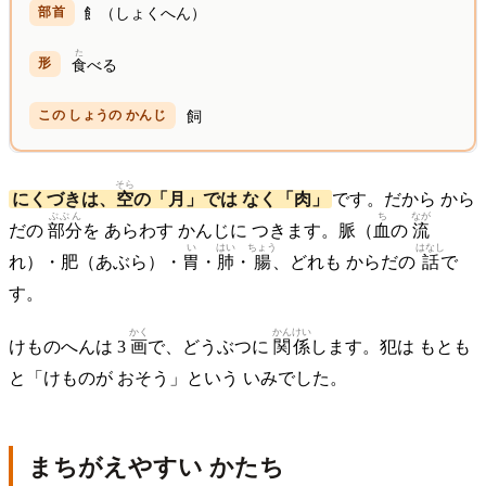
飠（しょくへん）
た
食
べる
飼
そら
にくづきは、
空
の「月」では なく「肉」
です。だから から
ぶぶん
ち
なが
だの
部分
を あらわす かんじに つきます。脈（
血
の
流
い
はい
ちょう
はなし
れ）・肥（あぶら）・
胃
・
肺
・
腸
、どれも からだの
話
で
す。
かく
かんけい
けものへんは 3
画
で、どうぶつに
関係
します。犯は もとも
と「けものが おそう」という いみでした。
まちがえやすい かたち