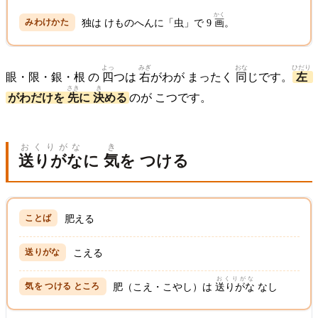
かく
独は けものへんに「虫」で 9
画
。
よっ
みぎ
おな
ひだり
眼・限・銀・根 の
四
つは
右
がわが まったく
同
じです。
左
さき
き
がわだけを
先
に
決
める
のが こつです。
おくりがな
き
送りがな
に
気
を つける
肥える
こえる
おくりがな
肥（こえ・こやし）は
送りがな
なし