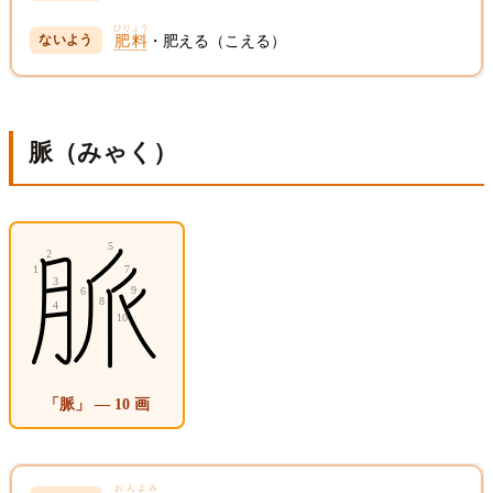
ひりょう
肥料
・肥える（こえる）
脈（みゃく）
「脈」 — 10 画
おんよみ