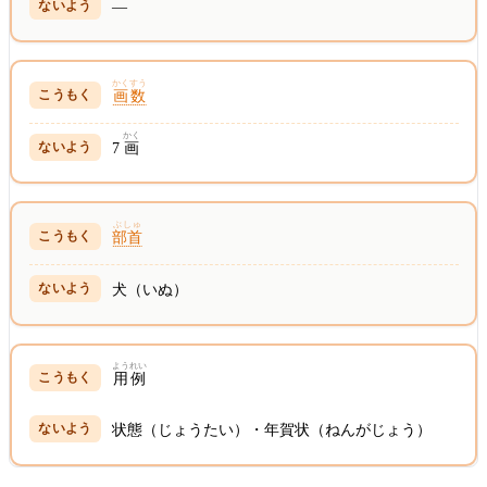
—
かくすう
画数
かく
7
画
ぶしゅ
部首
犬（いぬ）
ようれい
用例
状態（じょうたい）・年賀状（ねんがじょう）