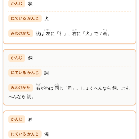
状
犬
ひだり
みぎ
かく
状は
左
に「丬」、
右
に「犬」で 7
画
。
飼
詞
みぎ
おな
右
がわは
同
じ「司」。しょくへんなら 飼、ごん
べんなら 詞。
独
濁