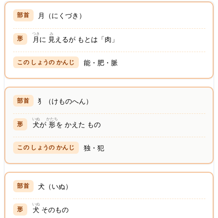
月（にくづき）
つき
み
月
に
見
えるが もとは「肉」
能・肥・脈
犭（けものへん）
いぬ
かたち
犬
が
形
を かえた もの
独・犯
犬（いぬ）
いぬ
犬
そのもの