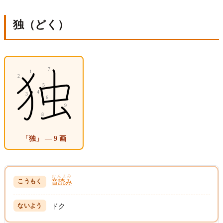
独（どく）
「独」 — 9 画
おんよみ
音読み
ドク