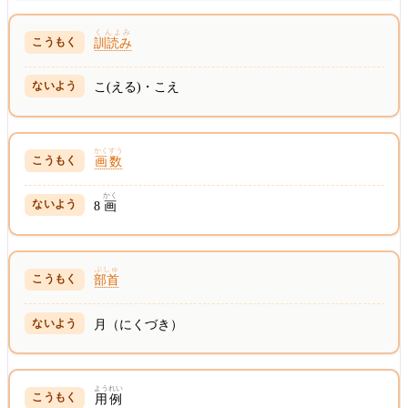
くんよみ
訓読み
こ(える)・こえ
かくすう
画数
かく
8
画
ぶしゅ
部首
月（にくづき）
ようれい
用例