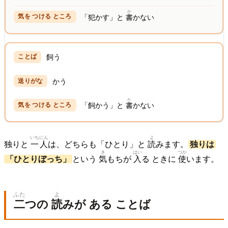
か
「犯かす」と
書
かない
飼う
かう
か
「飼かう」と
書
かない
いち
にん
よ
独りと
一
人
は、どちらも「ひとり」と
読
みます。
独りは
き
はい
つか
「ひとりぼっち」
という
気
もちが
入
る ときに
使
います。
ふた
よ
二
つの
読
みが ある ことば