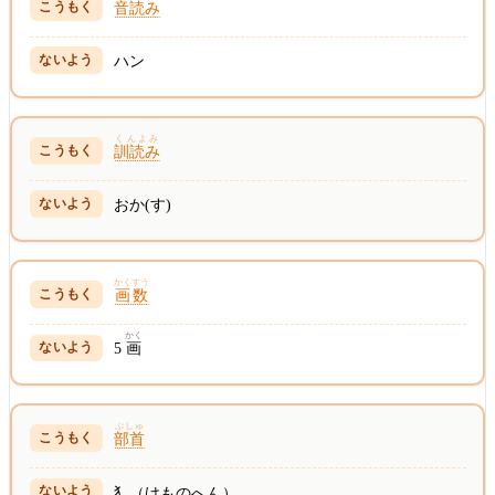
音読み
ハン
くんよみ
訓読み
おか(す)
かくすう
画数
かく
5
画
ぶしゅ
部首
犭（けものへん）