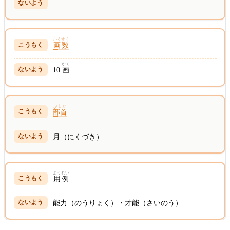
—
かくすう
画数
かく
10
画
ぶしゅ
部首
月（にくづき）
ようれい
用例
能力（のうりょく）・才能（さいのう）