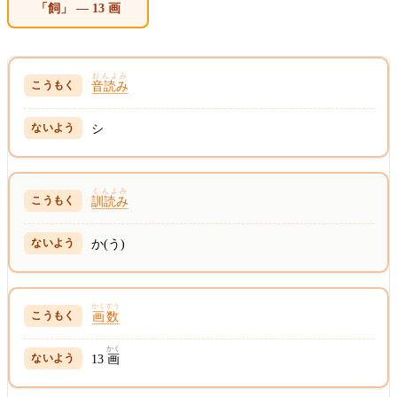
「飼」 — 13 画
おんよみ
音読み
シ
くんよみ
訓読み
か(う)
かくすう
画数
かく
13
画