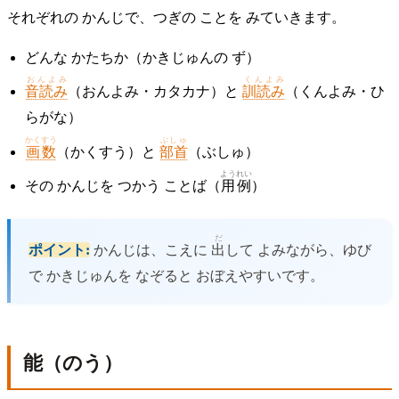
それぞれの かんじで、つぎの ことを みていきます。
どんな かたちか（かきじゅんの ず）
おんよみ
くんよみ
音読み
（おんよみ・カタカナ）と
訓読み
（くんよみ・ひ
らがな）
かくすう
ぶしゅ
画数
（かくすう）と
部首
（ぶしゅ）
ようれい
その かんじを つかう ことば（
用例
）
だ
ポイント:
かんじは、こえに
出
して よみながら、ゆび
で かきじゅんを なぞると おぼえやすいです。
能（のう）