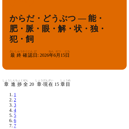
6
漢検
級
からだ・どうぶつ — 能・
肥・脈・眼・解・状・独・
犯・飼
さいしゅう
かくにん
び
ねん
がつ
にち
最終
確認
日
:
2026
年
6
月
15
日
しょう
しんちょく
ぜん
しょう
げんざい
しょうめ
章
進捗
全
20
章
·
現在
15
章目
1
2
3
4
5
6
7