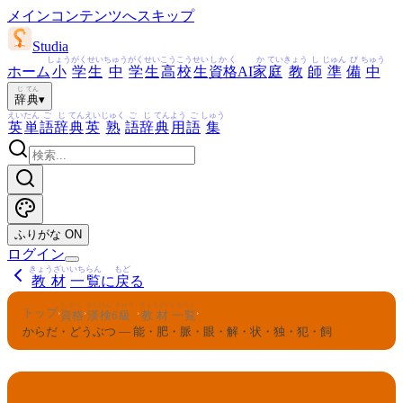
メインコンテンツへスキップ
Studia
しょう
がく
せい
ちゅう
がく
せい
こう
こう
せい
しかく
か
てい
きょう
し
じゅん
び
ちゅう
ホーム
小
学
生
中
学
生
高
校
生
資格
AI
家
庭
教
師
準
備
中
じ
てん
辞
典
▾
えい
たん
ご
じ
てん
えい
じゅく
ご
じ
てん
よう
ご
しゅう
英
単
語
辞
典
英
熟
語
辞
典
用
語
集
ふりがな
ON
ログイン
きょうざい
いちらん
もど
教材
一覧
に
戻
る
しかく
かんけん
きゅう
きょうざい
いちらん
トップ
›
›
›
›
資格
漢検
6
級
教材
一覧
からだ・どうぶつ — 能・肥・脈・眼・解・状・独・犯・飼
かんけん
きゅう