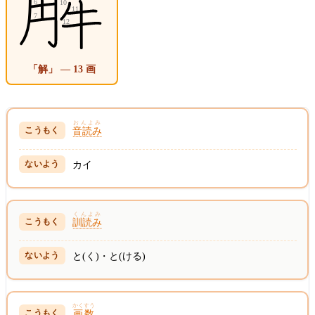
「解」 — 13 画
おんよみ
音読み
カイ
くんよみ
訓読み
と(く)・と(ける)
かくすう
画数