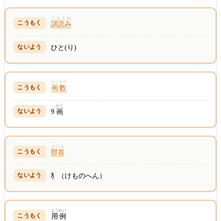
くんよみ
訓読み
ひと(り)
かくすう
画数
かく
9
画
ぶしゅ
部首
犭（けものへん）
ようれい
用例