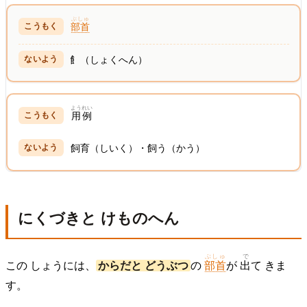
ぶしゅ
部首
飠（しょくへん）
ようれい
用例
飼育（しいく）・飼う（かう）
にくづきと けものへん
ぶしゅ
で
この しょうには、
からだと どうぶつ
の
部首
が
出
て きま
す。