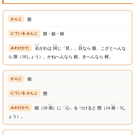
眼
限・銀・根
みぎ
おな
め
右
がわは
同
じ「艮」。
目
なら 眼、こざとへんな
ら 限（18しょう）、かねへんなら 銀、きへんなら 根。
能
態
かく
かく
能（10
画
）に「心」を つけると 態（14
画
・3し
ょう）。