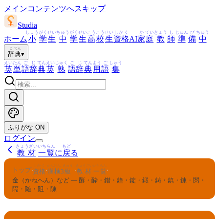
メインコンテンツへスキップ
Studia
しょう
がく
せい
ちゅう
がく
せい
こう
こう
せい
しかく
か
てい
きょう
し
じゅん
び
ちゅう
ホーム
小
学
生
中
学
生
高
校
生
資格
AI
家
庭
教
師
準
備
中
じ
てん
辞
典
▾
えい
たん
ご
じ
てん
えい
じゅく
ご
じ
てん
よう
ご
しゅう
英
単
語
辞
典
英
熟
語
辞
典
用
語
集
ふりがな
ON
ログイン
きょうざい
いちらん
もど
教材
一覧
に
戻
る
しかく
かんけん
きゅう
きょうざい
いちらん
トップ
›
›
›
›
資格
漢検
3
級
教材
一覧
金（かねへん）など — 酵・酔・錯・鐘・錠・鍛・鋳・鎮・錬・閲・
隔・随・阻・陳