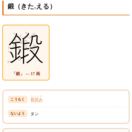
鍛（きた.える）
「鍛」 — 17 画
おんよみ
音読み
タン