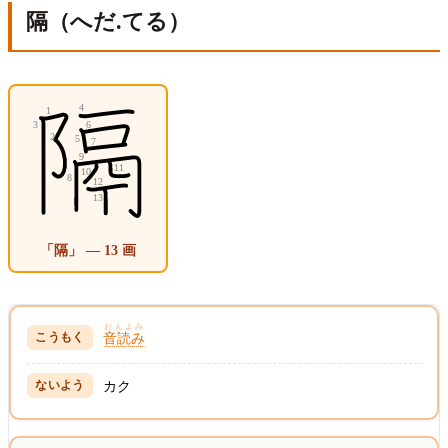
隔（へだ.てる）
「隔」 — 13 画
おんよみ
音読み
カク