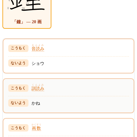
「鐘」 — 20 画
おんよみ
音読み
ショウ
くんよみ
訓読み
かね
かくすう
画数