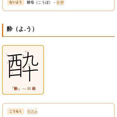
酵母（こうぼ）・
発酵
酔（よ.う）
「酔」 — 11 画
おんよみ
音読み