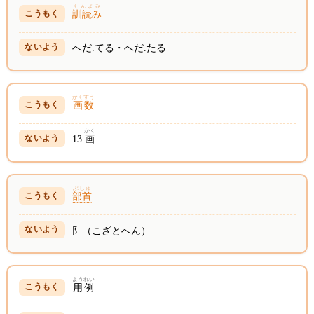
くんよみ
訓読み
へだ.てる・へだ.たる
かくすう
画数
かく
13
画
ぶしゅ
部首
阝（こざとへん）
ようれい
用例