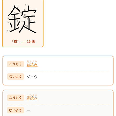
「錠」 — 16 画
おんよみ
音読み
ジョウ
くんよみ
訓読み
—