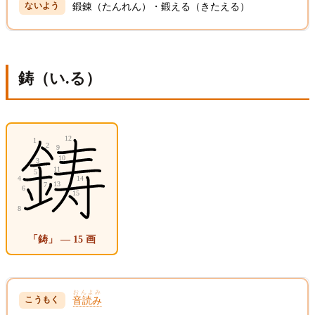
鍛錬（たんれん）・鍛える（きたえる）
鋳（い.る）
「鋳」 — 15 画
おんよみ
音読み