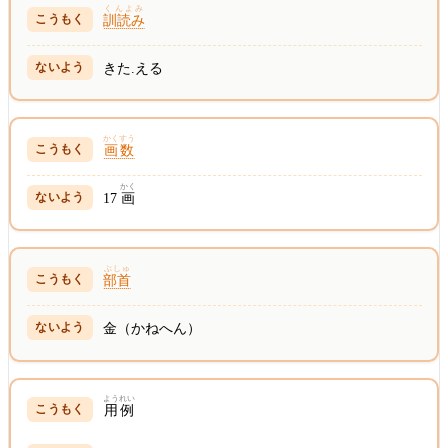
くんよみ
訓読み
きた.える
かくすう
画数
かく
17
画
ぶしゅ
部首
金（かねへん）
ようれい
用例