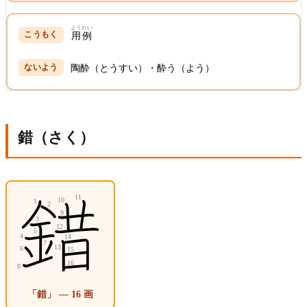
ようれい
用例
陶酔（とうすい）・酔う（よう）
錯（さく）
「錯」 — 16 画