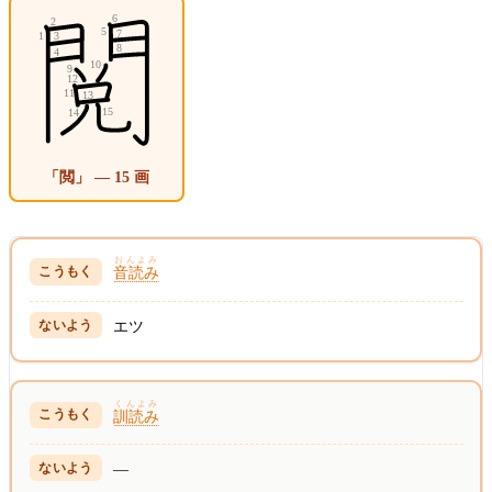
「閲」 — 15 画
おんよみ
音読み
エツ
くんよみ
訓読み
—