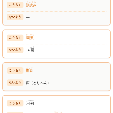
くんよみ
訓読み
—
かくすう
画数
かく
14
画
ぶしゅ
部首
酉（とりへん）
ようれい
用例
はっこう