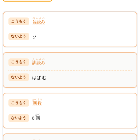
おんよみ
音読み
ソ
くんよみ
訓読み
はば.む
かくすう
画数
かく
8
画