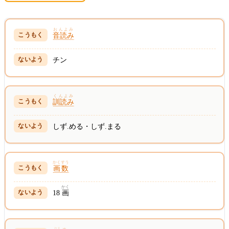
おんよみ
音読み
チン
くんよみ
訓読み
しず.める・しず.まる
かくすう
画数
かく
18
画
ぶしゅ