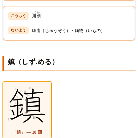
ようれい
用例
鋳造（ちゅうぞう）・鋳物（いもの）
鎮（しず.める）
「鎮」 — 18 画