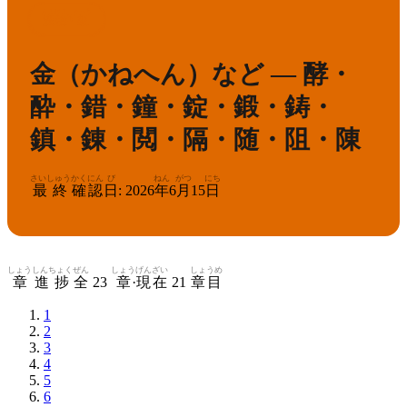
かんけん
きゅう
3
漢検
級
金（かねへん）など — 酵・
酔・錯・鐘・錠・鍛・鋳・
鎮・錬・閲・隔・随・阻・陳
さいしゅう
かくにん
び
ねん
がつ
にち
最終
確認
日
:
2026
年
6
月
15
日
しょう
しんちょく
ぜん
しょう
げんざい
しょうめ
章
進捗
全
23
章
·
現在
21
章目
1
2
3
4
5
6