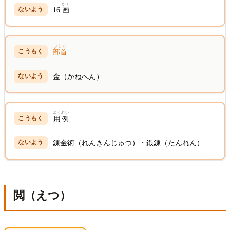
かく
16
画
ぶしゅ
部首
金（かねへん）
ようれい
用例
錬金術（れんきんじゅつ）・鍛錬（たんれん）
閲（えつ）