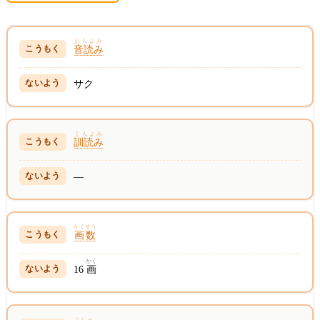
おんよみ
音読み
サク
くんよみ
訓読み
—
かくすう
画数
かく
16
画
ぶしゅ