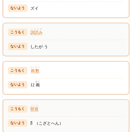
ズイ
くんよみ
訓読み
したが.う
かくすう
画数
かく
12
画
ぶしゅ
部首
阝（こざとへん）