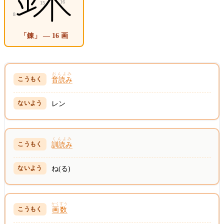
「錬」 — 16 画
おんよみ
音読み
レン
くんよみ
訓読み
ね(る)
かくすう
画数