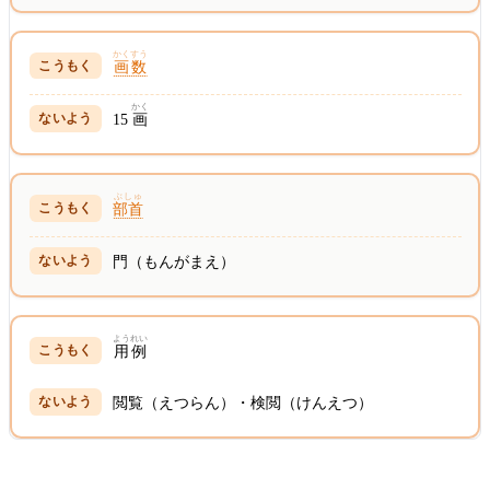
かくすう
画数
かく
15
画
ぶしゅ
部首
門（もんがまえ）
ようれい
用例
閲覧（えつらん）・検閲（けんえつ）