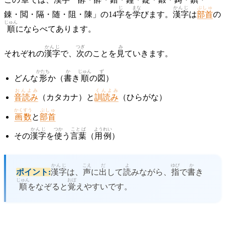
じ
まな
かんじ
ぶしゅ
錬・閲・隔・随・阻・陳」の14
字
を
学
びます。
漢字
は
部首
の
じゅん
順
にならべてあります。
かんじ
つぎ
み
それぞれの
漢字
で、
次
のことを
見
ていきます。
かたち
か
じゅん
ず
どんな
形
か（
書
き
順
の
図
）
おんよみ
くんよみ
音読み
（カタカナ）と
訓読み
（ひらがな）
かくすう
ぶしゅ
画数
と
部首
かんじ
つか
ことば
ようれい
その
漢字
を
使
う
言葉
（
用例
）
かんじ
こえ
だ
よ
ゆび
か
ポイント:
漢字
は、
声
に
出
して
読
みながら、
指
で
書
き
じゅん
おぼ
順
をなぞると
覚
えやすいです。