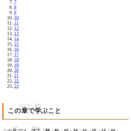
7
8
9
10
11
12
13
14
15
16
17
18
19
20
21
22
23
しょう
まな
この
章
で
学
ぶこと
しょう
かんじ
この
章
では、
漢字
「酵・酔・錯・鐘・錠・鍛・鋳・鎮・