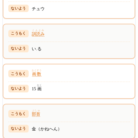
チュウ
くんよみ
訓読み
い.る
かくすう
画数
かく
15
画
ぶしゅ
部首
金（かねへん）