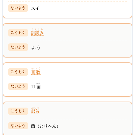
スイ
くんよみ
訓読み
よ.う
かくすう
画数
かく
11
画
ぶしゅ
部首
酉（とりへん）