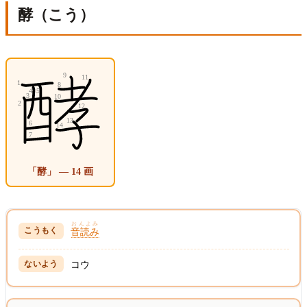
酵（こう）
「酵」 — 14 画
おんよみ
音読み
コウ