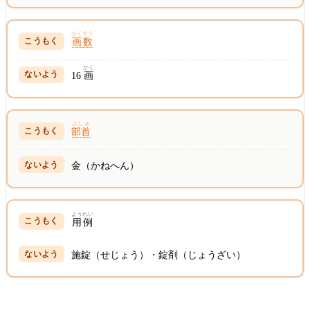
かくすう
画数
かく
16
画
ぶしゅ
部首
金（かねへん）
ようれい
用例
施錠（せじょう）・錠剤（じょうざい）