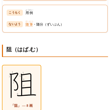
ようれい
用例
ずいひつ
随筆
・随分（ずいぶん）
阻（はば.む）
「阻」 — 8 画