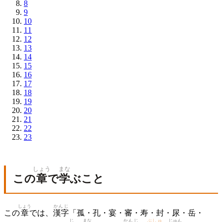
8
9
10
11
12
13
14
15
16
17
18
19
20
21
22
23
しょう
まな
この
章
で
学
ぶこと
しょう
かんじ
この
章
では、
漢字
「孤・孔・宴・審・寿・封・尿・岳・
じ
まな
かんじ
ぶしゅ
じゅん