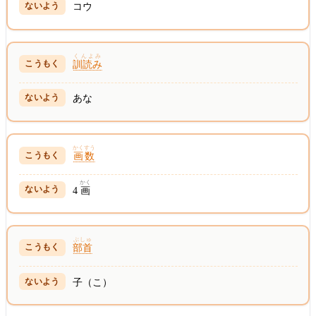
コウ
くんよみ
訓読み
あな
かくすう
画数
かく
4
画
ぶしゅ
部首
子（こ）