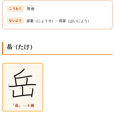
ようれい
用例
尿素（にょうそ）・排尿（はいにょう）
岳（たけ）
「岳」 — 8 画