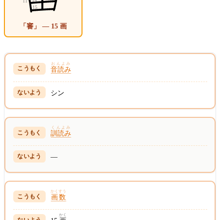
「審」 — 15 画
おんよみ
音読み
シン
くんよみ
訓読み
—
かくすう
画数
かく