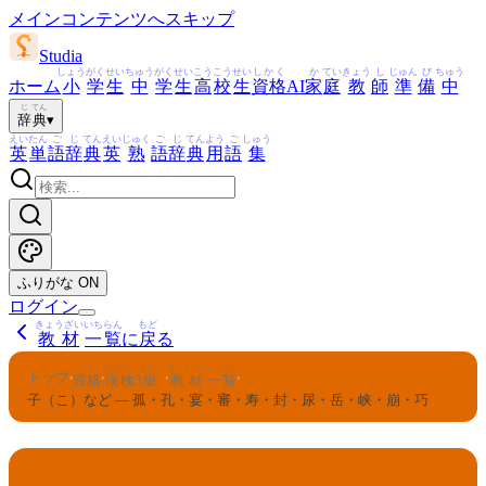
メインコンテンツへスキップ
Studia
しょう
がく
せい
ちゅう
がく
せい
こう
こう
せい
しかく
か
てい
きょう
し
じゅん
び
ちゅう
ホーム
小
学
生
中
学
生
高
校
生
資格
AI
家
庭
教
師
準
備
中
じ
てん
辞
典
▾
えい
たん
ご
じ
てん
えい
じゅく
ご
じ
てん
よう
ご
しゅう
英
単
語
辞
典
英
熟
語
辞
典
用
語
集
ふりがな
ON
ログイン
きょうざい
いちらん
もど
教材
一覧
に
戻
る
しかく
かんけん
きゅう
きょうざい
いちらん
トップ
›
›
›
›
資格
漢検
3
級
教材
一覧
子（こ）など — 孤・孔・宴・審・寿・封・尿・岳・峡・崩・巧
かんけん
きゅう