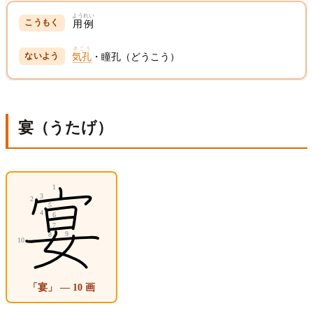
ようれい
用例
きこう
気孔
・瞳孔（どうこう）
宴（うたげ）
「宴」 — 10 画