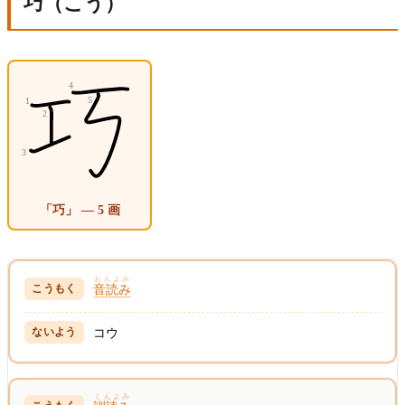
巧（こう）
「巧」 — 5 画
おんよみ
音読み
コウ
くんよみ