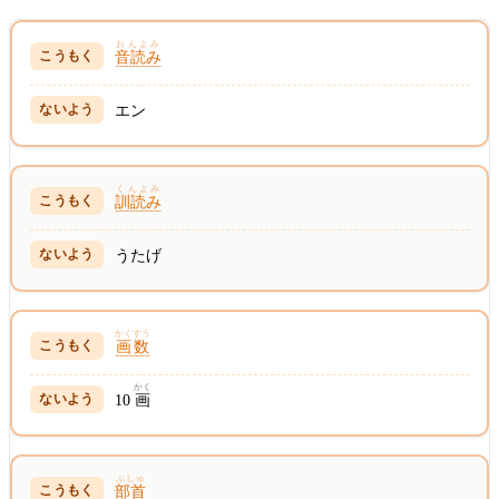
おんよみ
音読み
エン
くんよみ
訓読み
うたげ
かくすう
画数
かく
10
画
ぶしゅ
部首