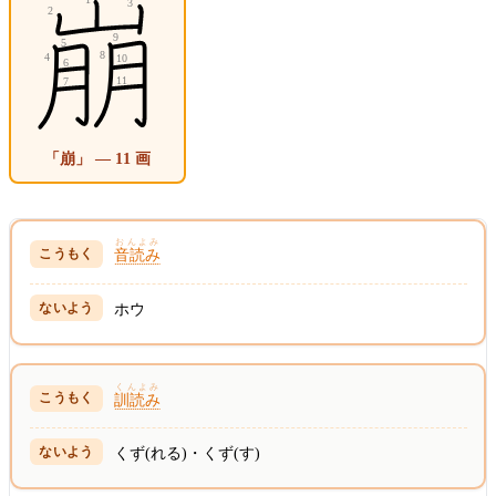
「崩」 — 11 画
おんよみ
音読み
ホウ
くんよみ
訓読み
くず(れる)・くず(す)