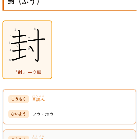
封（ふう）
「封」 — 9 画
おんよみ
音読み
フウ・ホウ
くんよみ