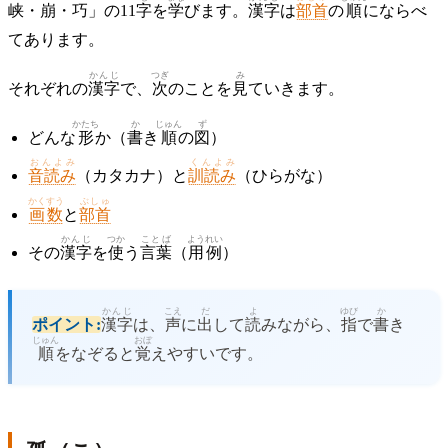
峡・崩・巧」の11
字
を
学
びます。
漢字
は
部首
の
順
にならべ
てあります。
かんじ
つぎ
み
それぞれの
漢字
で、
次
のことを
見
ていきます。
かたち
か
じゅん
ず
どんな
形
か（
書
き
順
の
図
）
おんよみ
くんよみ
音読み
（カタカナ）と
訓読み
（ひらがな）
かくすう
ぶしゅ
画数
と
部首
かんじ
つか
ことば
ようれい
その
漢字
を
使
う
言葉
（
用例
）
かんじ
こえ
だ
よ
ゆび
か
ポイント:
漢字
は、
声
に
出
して
読
みながら、
指
で
書
き
じゅん
おぼ
順
をなぞると
覚
えやすいです。