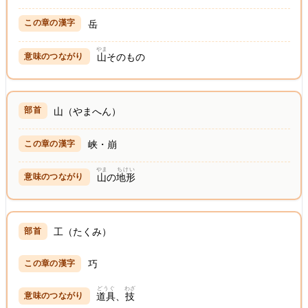
岳
やま
山
そのもの
山（やまへん）
峡・崩
やま
ちけい
山
の
地形
工（たくみ）
巧
どうぐ
わざ
道具
、
技