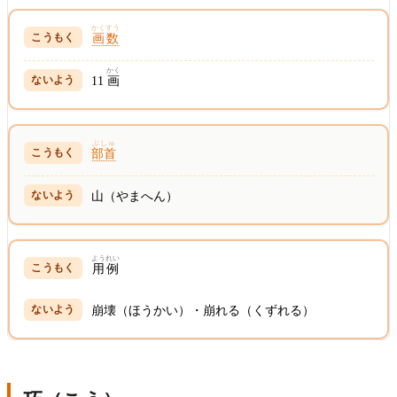
かくすう
画数
かく
11
画
ぶしゅ
部首
山（やまへん）
ようれい
用例
崩壊（ほうかい）・崩れる（くずれる）