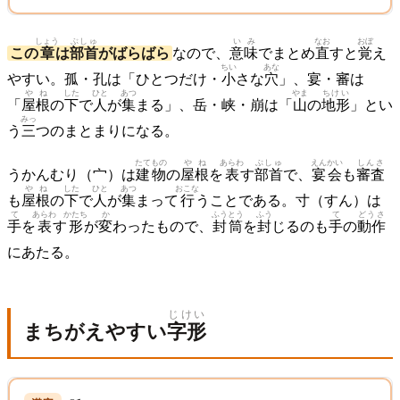
しょう
ぶしゅ
いみ
なお
おぼ
この
章
は
部首
がばらばら
なので、
意味
でまとめ
直
すと
覚
え
ちい
あな
やすい。孤・孔は「ひとつだけ・
小
さな
穴
」、宴・審は
やね
した
ひと
あつ
やま
ちけい
「
屋根
の
下
で
人
が
集
まる」、岳・峡・崩は「
山
の
地形
」とい
みっ
う
三
つのまとまりになる。
たてもの
やね
あらわ
ぶしゅ
えんかい
しんさ
うかんむり（宀）は
建物
の
屋根
を
表
す
部首
で、
宴会
も
審査
やね
した
ひと
あつ
おこな
も
屋根
の
下
で
人
が
集
まって
行
うことである。寸（すん）は
て
あらわ
かたち
か
ふうとう
ふう
て
どうさ
手
を
表
す
形
が
変
わったもので、
封筒
を
封
じるのも
手
の
動作
にあたる。
じけい
まちがえやすい
字形