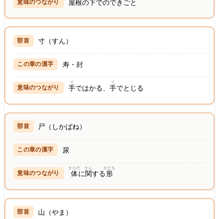
屋根
の
下
でのできごと
寸（すん）
寿・封
て
て
手
ではかる、
手
でとじる
尸（しかばね）
尿
からだ
かん
かたち
体
に
関
する
形
山（やま）