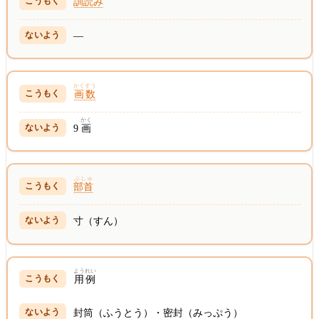
訓読み
—
かくすう
画数
かく
9
画
ぶしゅ
部首
寸（すん）
ようれい
用例
封筒（ふうとう）・密封（みっぷう）