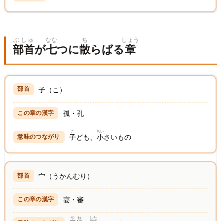
ぶしゅ
なな
ち
しょう
部首
が
七
つに
散
らばる
章
子（こ）
孤・孔
こ
ちい
子
ども、
小
さいもの
宀（うかんむり）
宴・審
やね
した