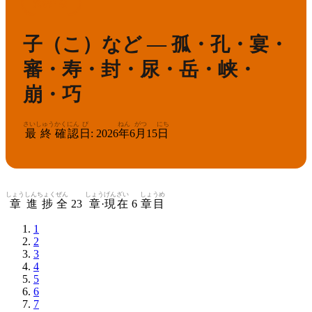
3
漢検
級
子（こ）など — 孤・孔・宴・
審・寿・封・尿・岳・峡・
崩・巧
さいしゅう
かくにん
び
ねん
がつ
にち
最終
確認
日
:
2026
年
6
月
15
日
しょう
しんちょく
ぜん
しょう
げんざい
しょうめ
章
進捗
全
23
章
·
現在
6
章目
1
2
3
4
5
6
7