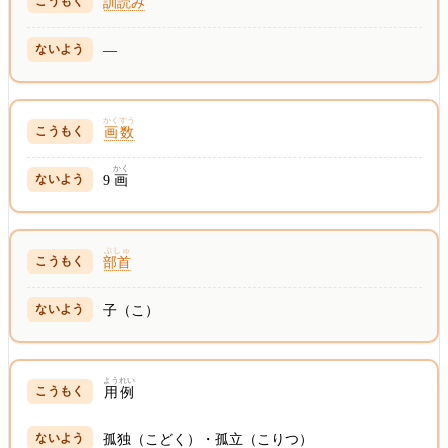
訓読み
—
かくすう
画数
かく
9
画
ぶしゅ
部首
子（こ）
ようれい
用例
孤独（こどく）・孤立（こりつ）