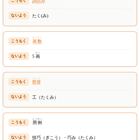
訓読み
たく(み)
かくすう
画数
かく
5
画
ぶしゅ
部首
工（たくみ）
ようれい
用例
技巧（ぎこう）・巧み（たくみ）