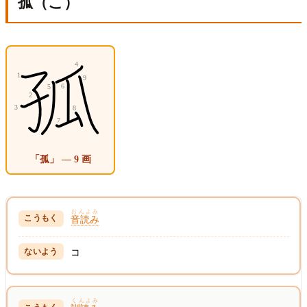
孤（こ）
「孤」 — 9 画
おんよみ
音読み
コ
くんよみ