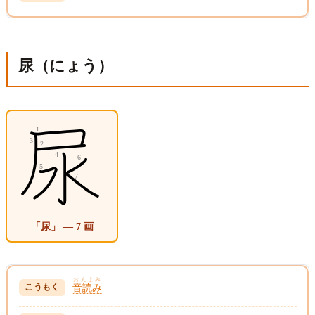
尿（にょう）
「尿」 — 7 画
おんよみ
音読み