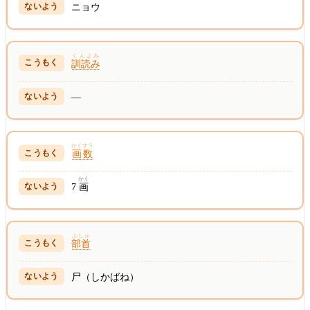
ニョウ
くんよみ
訓読み
—
かくすう
画数
かく
7
画
ぶしゅ
部首
尸（しかばね）