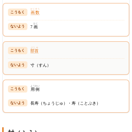
かくすう
画数
かく
7
画
ぶしゅ
部首
寸（すん）
ようれい
用例
長寿（ちょうじゅ）・寿（ことぶき）