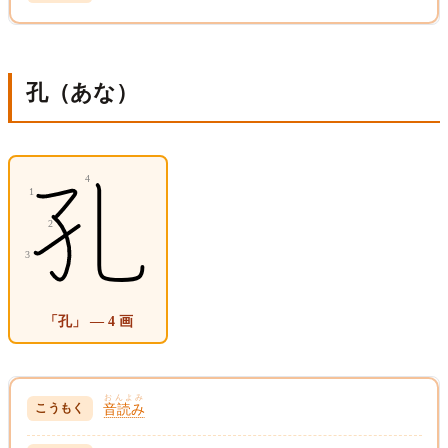
孔（あな）
「孔」 — 4 画
おんよみ
音読み