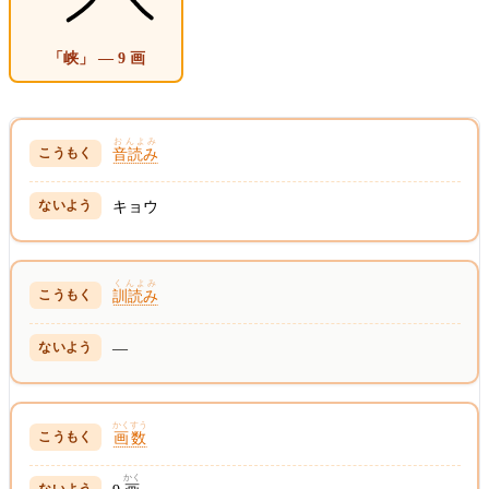
「峡」 — 9 画
おんよみ
音読み
キョウ
くんよみ
訓読み
—
かくすう
画数
かく