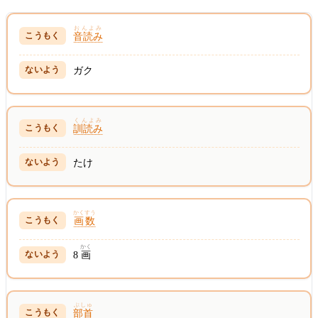
おんよみ
音読み
ガク
くんよみ
訓読み
たけ
かくすう
画数
かく
8
画
ぶしゅ
部首