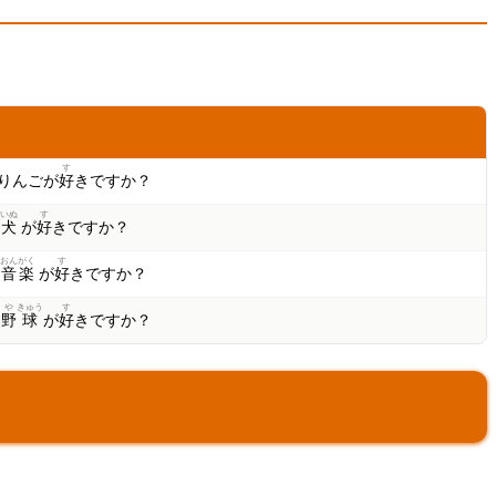
す
りんごが
好
きですか？
いぬ
す
は
犬
が
好
きですか？
おん
がく
す
は
音
楽
が
好
きですか？
や
きゅう
す
は
野
球
が
好
きですか？