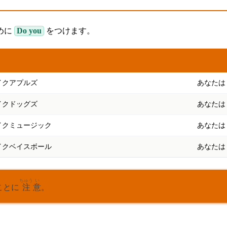
めに
Do you
をつけます。
いみ
意味
イクアプルズ
あなたは
イクドッグズ
あなた
イクミュージック
あなた
イクベイスボール
あなた
ちゅう
い
いことに
注
意
。