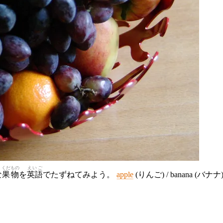
くだもの
えいご
な
果物
を
英語
でたずねてみよう。
apple
(りんご) / banana (バナナ