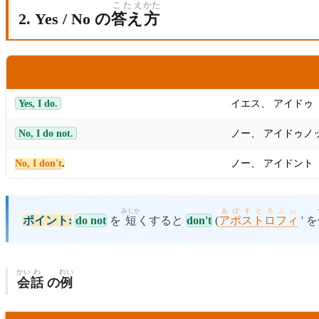
こたえ
かた
2. Yes / No の
答え
方
えいご
よ
かた
英語
読
み
方
Yes, I do.
イエス、 アイドゥ
No, I do not.
ノー、 アイドゥノ
No, I don't
.
ノー、 アイドント
みじか
あぽすとろふぃ
ポイント:
do not
を
短
くすると
don't
(
アポストロフィ
' を
かい
わ
れい
会
話
の
例