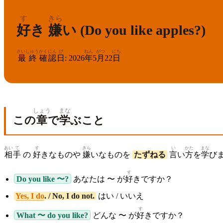
す
きら
好
き
嫌
い (Do you like apples?)
さいしゅう
かくにん
び
ねん
がつ
にち
最終
確認
日
:
2026
年
5
月
22
日
しょう
まな
この
章
で
学
ぶこと
あい
て
す
きら
い
かた
まな
相
手
の
好
きなものや
嫌
いなものを
たずねる
言
い
方
を
学
び
す
Do you like 〜?
あなたは 〜 が
好
きですか？
Yes, I do
. / No, I do not.
はい / いいえ
す
What 〜 do you like?
どんな 〜 が
好
きですか？