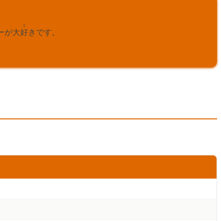
す
ーが大
好
きです。