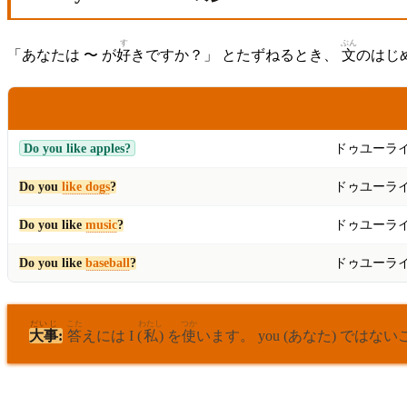
す
ぶん
「あなたは 〜 が
好
きですか？」 とたずねるとき、
文
のはじ
えいご
よ
かた
英語
読
み
方
Do you like apples?
ドゥユーラ
Do you
like dogs
?
ドゥユーラ
Do you like
music
?
ドゥユーラ
Do you like
baseball
?
ドゥユーラ
だいじ
こた
わたし
つか
大事
:
答
えには I (
私
) を
使
います。 you (あなた) ではな