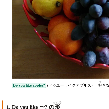
す
Do you like apples?
(ドゥユーライクアプルズ) —
好
き
かたち
1. Do you like 〜? の
形