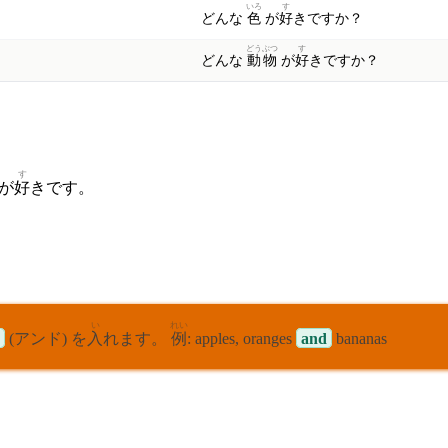
いろ
す
どんな
色
が
好
きですか？
どう
ぶつ
す
どんな
動
物
が
好
きですか？
す
が
好
きです。
い
れい
(アンド) を
入
れます。
例
: apples, oranges
and
bananas