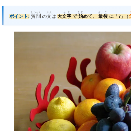
しつ
もん
ぶん
も
じ
はじ
さい
ご
ポイント:
質
問
の
文
は
大
文
字
で
始
めて、
最
後
に「?」 (