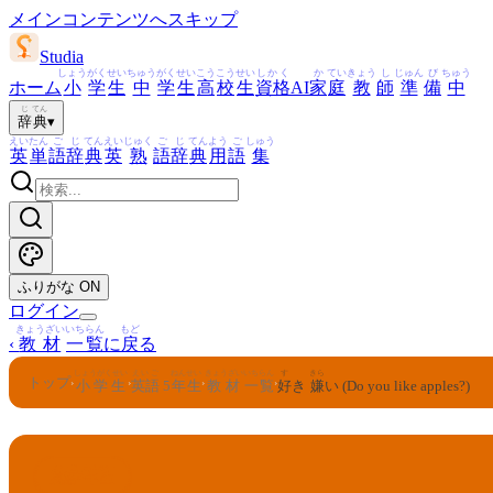
メインコンテンツへスキップ
Studia
しょう
がく
せい
ちゅう
がく
せい
こう
こう
せい
しかく
か
てい
きょう
し
じゅん
び
ちゅう
ホーム
小
学
生
中
学
生
高
校
生
資格
AI
家
庭
教
師
準
備
中
じ
てん
辞
典
▾
えい
たん
ご
じ
てん
えい
じゅく
ご
じ
てん
よう
ご
しゅう
英
単
語
辞
典
英
熟
語
辞
典
用
語
集
ふりがな
ON
ログイン
きょうざい
いちらん
もど
‹
教材
一覧
に
戻
る
しょうがくせい
えいご
ねんせい
きょうざい
いちらん
す
きら
トップ
›
›
›
›
小学生
英語
5
年生
教材
一覧
好
き
嫌
い (Do you like apples?)
えいご
ねんせい
5
英語
年生