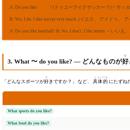
A: Do you like
soccer
? (ドゥユーライクサッカー？) = サッ
B: Yes, I do. I like soccer very much. (イエ
A: Do you like baseball? B: No, I don't. I like tennis. = いいえ
す
3. What 〜 do you like? — どんなものが
好
す
ぐ
たい
てき
「どんなスポーツが
好
きですか？」 など、
具
体
的
にたずね
えいご
英語
What sports do you like?
What food do you like?