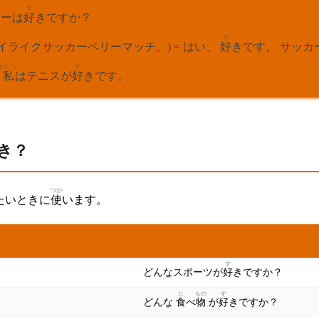
す
カーは
好
きですか？
す
ス、 アイドゥ。 アイライクサッカーベリーマッチ。) = はい、
好
きです。 サッカ
わたし
す
。
私
はテニスが
好
きです。
き？
つか
たいときに
使
います。
いみ
意味
す
どんなスポーツが
好
きですか？
た
もの
す
どんな
食
べ
物
が
好
きですか？