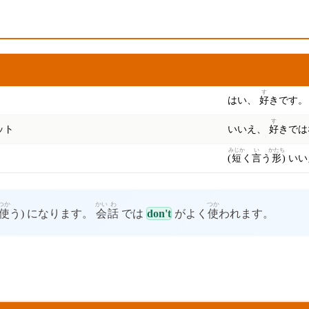
いみ
意味
す
はい、
好
きです。
す
ット
いいえ、
好
きでは
みじか
い
かたち
(
短
く
言
う
形
) い
つか
かい
わ
つか
使
う) になります。
会
話
では
don't
がよく
使
われます。