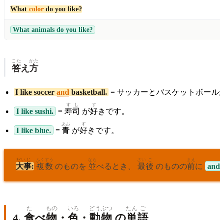
What
color
do you like?
What animals do you like?
こた
かた
答
え
方
I like soccer
and
basketball.
= サッカーとバスケットボール
す
し
す
I like sushi.
=
寿
司
が
好
きです。
あお
す
I like blue.
=
青
が
好
きです。
だいじ
ふく
すう
なら
さい
ご
まえ
大事
:
複
数
のものを
並
べるとき、
最
後
のものの
前
に
and
た
もの
いろ
どう
ぶつ
たん
ご
4.
食
べ
物
・
色
・
動
物
の
単
語