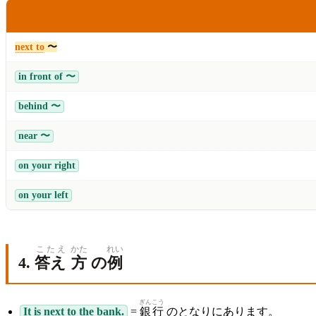
えいご
英語
next to
〜
in front of 〜
behind 〜
near 〜
on your right
on your left
こたえ
かた
れい
4.
答え
方
の
例
ぎん
こう
It is next to the bank.
=
銀
行
のとなりにあります。