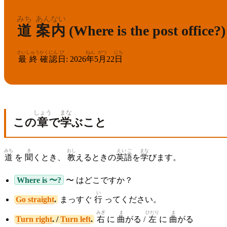
みち
あん
ない
道
案
内
(Where is the post office?)
さいしゅう
かくにん
び
ねん
がつ
にち
最終
確認
日
:
2026
年
5
月
22
日
しょう
まな
この
章
で
学
ぶこと
みち
き
おし
えいご
まな
道
を
聞
くとき、
教
えるときの
英語
を
学
びます。
Where is 〜?
〜 はどこですか？
い
Go straight
.
まっすぐ
行
ってください。
みぎ
ま
ひだり
ま
Turn right
. /
Turn left
.
右
に
曲
がる /
左
に
曲
がる