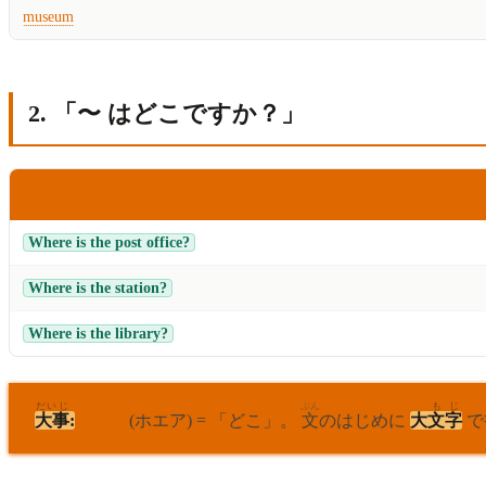
museum
2. 「〜 はどこですか？」
えいご
英語
Where is the post office?
Where is the station?
Where is the library?
だいじ
ぶん
も
じ
大事
:
Where
(ホエア) = 「どこ」。
文
のはじめに
大
文
字
で