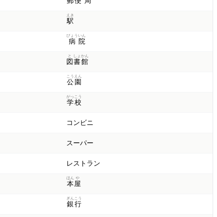
郵
便
局
えき
駅
びょう
いん
病
院
と
しょ
かん
図
書
館
こう
えん
公
園
がっ
こう
学
校
コンビニ
スーパー
レストラン
ほん
や
本
屋
ぎん
こう
銀
行