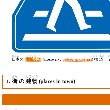
にほん
おうだんほどう
ひょうしき
日本
の
横断歩道
(crosswalk /
pedestrian crossing
)
標識
。
まち
たて
もの
1.
街
の
建
物
(places in town)
えいご
英語