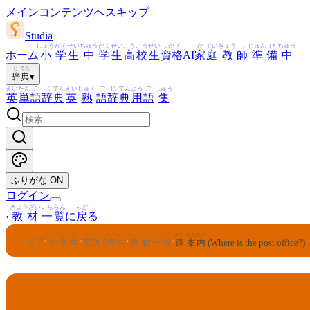
メインコンテンツへスキップ
Studia
しょう
がく
せい
ちゅう
がく
せい
こう
こう
せい
しかく
か
てい
きょう
し
じゅん
び
ちゅう
ホーム
小
学
生
中
学
生
高
校
生
資格
AI
家
庭
教
師
準
備
中
じ
てん
辞
典
▾
えい
たん
ご
じ
てん
えい
じゅく
ご
じ
てん
よう
ご
しゅう
英
単
語
辞
典
英
熟
語
辞
典
用
語
集
ふりがな
ON
ログイン
きょうざい
いちらん
もど
‹
教材
一覧
に
戻
る
しょうがくせい
えいご
ねんせい
きょうざい
いちらん
みち
あん
ない
トップ
›
›
›
›
小学生
英語
5
年生
教材
一覧
道
案
内
(Where is the post office?)
えいご
ねんせい
5
英語
年生