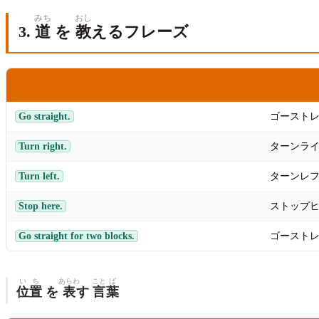
みち
おし
3.
道
を
教
えるフレーズ
えいご
よ
かた
英語
読
み
方
Go straight.
ゴースト
Turn right.
ターンラ
Turn left.
ターンレ
Stop here.
ストップ
Go straight for two blocks.
ゴースト
い
ち
あらわ
こと
ば
位
置
を
表
す
言
葉