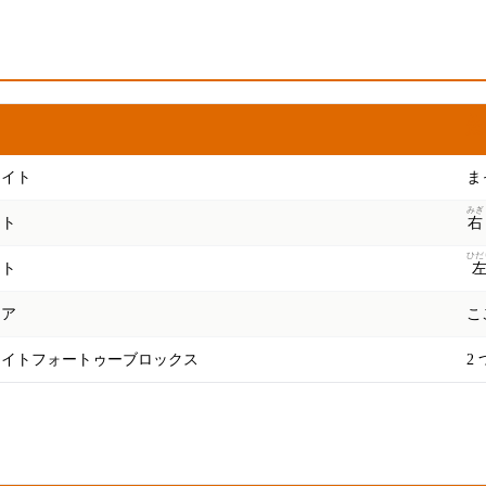
い
意
レイト
ま
みぎ
イト
右
ひだ
フト
ヒア
こ
レイトフォートゥーブロックス
2