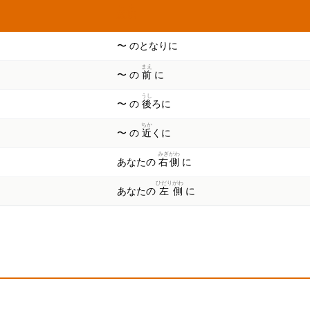
いみ
意味
〜 のとなりに
まえ
〜 の
前
に
うし
〜 の
後
ろに
ちか
〜 の
近
くに
みぎ
がわ
あなたの
右
側
に
ひだり
がわ
あなたの
左
側
に