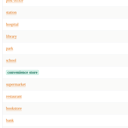
post office
station
hospital
library
park
school
convenience store
supermarket
restaurant
bookstore
bank