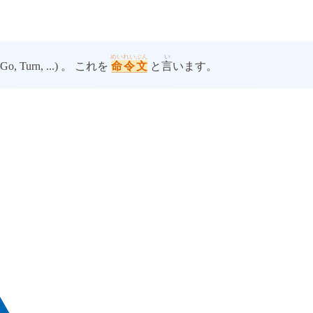
めいれいぶん
い
o, Turn, ...) 。 これを
命令文
と
言
います。