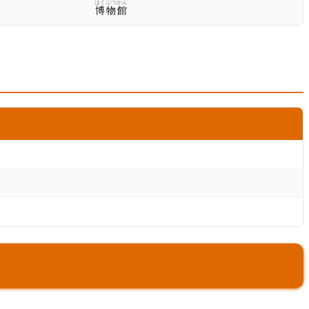
はく
ぶつ
かん
博
物
館