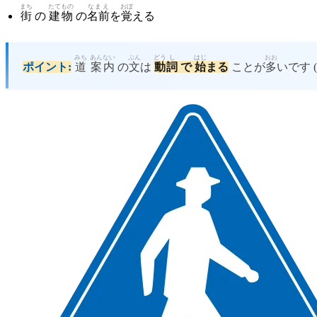
まち
たて
もの
なまえ
おぼ
街
の
建
物
の
名前
を
覚
える
みち
あん
ない
ぶん
どう
し
はじ
おお
ポイント:
道
案
内
の
文
は
動
詞
で
始
まる
ことが
多
いです (G