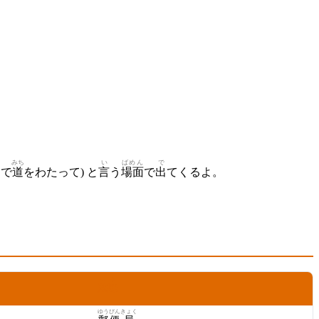
みち
い
ばめん
で
こで
道
をわたって) と
言
う
場面
で
出
てくるよ。
いみ
意味
ゆう
びん
きょく