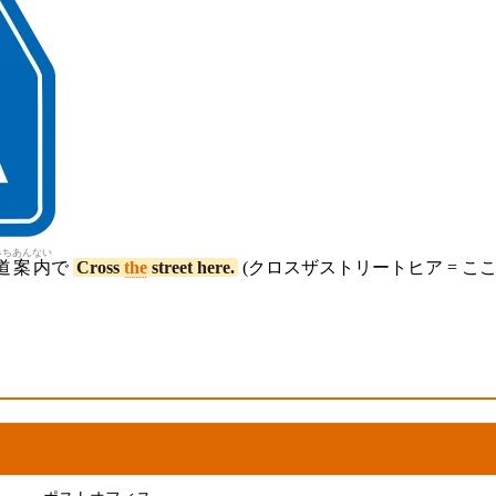
みちあんない
道案内
で
Cross
the
street here.
(クロスザストリートヒア = こ
よ
かた
読
み
方