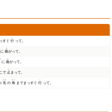
み
味
い
っすぐ
行
って。
ま
に
曲
がって。
り
ま
左
に
曲
がって。
と
こで
止
まって。
さき
かど
い
 つ
先
の
角
までまっすぐ
行
って。