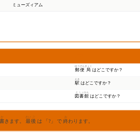
ミューズィアム
いみ
意味
ゆう
びん
きょく
郵
便
局
はどこですか？
えき
駅
はどこですか？
と
しょ
かん
図
書
館
はどこですか？
か
さい
ご
お
書
きます。
最
後
は 「?」 で
終
わります。