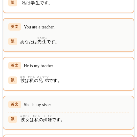
私
は
学生
です。
You are a teacher.
せんせい
あなたは
先生
です。
He is my brother.
かれ
わたし
きょう
だい
彼
は
私
の
兄
弟
です。
She is my sister.
かのじょ
わたし
し
まい
彼女
は
私
の
姉
妹
です。