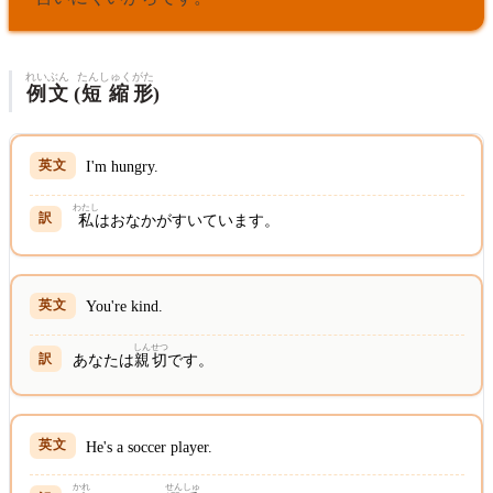
れいぶん
たんしゅく
がた
例文
(
短縮
形
)
I'm hungry.
わたし
私
はおなかがすいています。
You're kind.
しん
せつ
あなたは
親
切
です。
He's a soccer player.
かれ
せん
しゅ