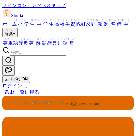
メインコンテンツへスキップ
Studia
しょう
がく
せい
ちゅう
がく
せい
こう
こう
せい
しかく
か
てい
きょう
し
じゅん
び
ちゅう
ホーム
小
学
生
中
学
生
高
校
生
資格
AI
家
庭
教
師
準
備
中
じ
てん
辞
典
▾
えい
たん
ご
じ
てん
えい
じゅく
ご
じ
てん
よう
ご
しゅう
英
単
語
辞
典
英
熟
語
辞
典
用
語
集
ふりがな
ON
ログイン
‹
教材一覧に戻る
どうし
トップ
中学生
英語 1年
教材一覧
›
›
›
›
be
動詞
(am / is / are)
英語 1年