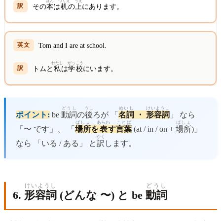
ほん
つくえ
うえ
その
本
は
机
の
上
にあります。
Tom and I are at school.
わたし
がっこう
トムと
私
は
学校
にいます。
どうし
うし
めいし
けいようし
ポイント:
be
動詞
の
後
ろが 「
名詞
・
形容詞
」 なら
ばしょ
あらわ
ことば
ばしょ
「〜 です」、 「
場所
を
表
す
言葉
(at / in / on +
場所
)」
やく
なら 「いる / ある」 と
訳
します。
けいようし
どうし
6.
形容詞
(どんな 〜) と be
動詞