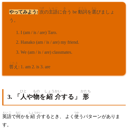
つぎ
しゅご
あ
どうし
えら
やってみよう:
次
の
主語
に
合
う be
動詞
を
選
びましょ
う。
I (am / is / are) Taro.
Hanako (am / is / are) my friend.
We (am / is / are) classmates.
こたえ
答え
: 1. am 2. is 3. are
ひと
もの
しょう
かい
かたち
3. 「
人
や
物
を
紹
介
する」
形
えいご
なに
しょう
かい
つか
英語
で
何
かを
紹
介
するとき、 よく
使
うパターンがありま
す。