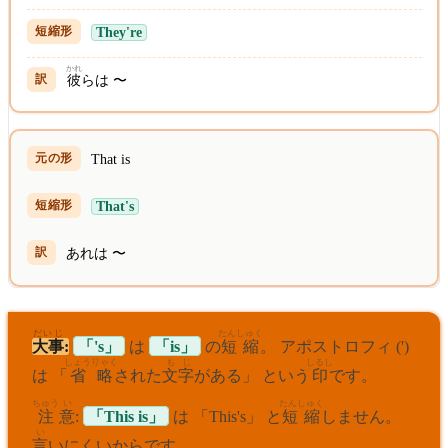
They're
かれ
彼
らは 〜
That is
That's
あれは 〜
だいじ
たんしゅく
大事
:
「's」
は
「is」
の
短縮
。 アポストロフィ (')
しょう
りゃく
もじ
しるし
は 「
省
略
された
文字
がある」 という
印
です。
ちゅう
い
たんしゅく
注
意
:
「This is」
は 「This's」 と
短縮
しません。
い
言
いにくいからです。