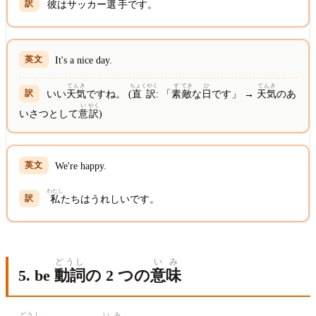
彼
はサッカー
選
手
です。
It's a nice day.
てんき
ちょくやく
す
てき
ひ
てんき
いい
天気
ですね。 (
直訳
: 「
素
敵
な
日
です」 →
天気
のあ
い
やく
いさつとして
意
訳
)
We're happy.
わたし
私
たちはうれしいです。
どうし
い
み
5. be
動詞
の 2 つの
意
味
どうし
いみ