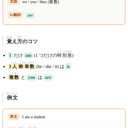
we / you / they (
複数
)
are
おぼ
かた
覚
え
方
のコツ
とく
べつ
がた
I
だけ
am
(1 つだけの
特
別
形
)
にんしょう
たんすう
3
人称
単数
(he / she / it) は
is
ふくすう
複数
と
you
は
are
れいぶん
例文
I am a student.
わたし
がくせい