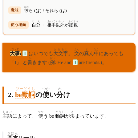
かれ
彼
ら (は) / それら (は)
じぶん
あいて
いがい
ふくすう
自分
・
相手
以外
が
複数
だいじ
おおもじ
ぶん
ま
なか
大事
:
I
はいつでも
大文字
。
文
の
真
ん
中
にあっても
か
れい
「I」 と
書
きます (
例
: He and
I
are friends.)。
びーどうし
つか
わ
2.
be動詞
の
使
い
分
け
しゅご
つか
どうし
き
主語
によって、
使
う be
動詞
が
決
まっています。
きほん