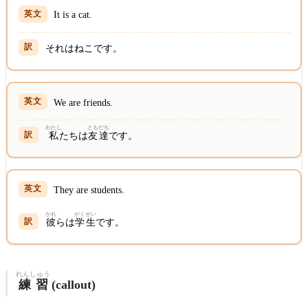
It is a cat.
それはねこです。
We are friends.
わたし
とも
だち
私
たちは
友
達
です。
They are students.
かれ
がくせい
彼
らは
学生
です。
れんしゅう
練習
(callout)