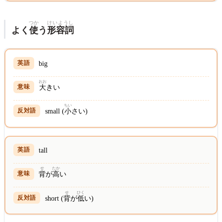
つか
けいようし
よく
使
う
形容詞
big
おお
大
きい
ちい
small (
小
さい)
tall
せ
たか
背
が
高
い
せ
ひく
short (
背
が
低
い)