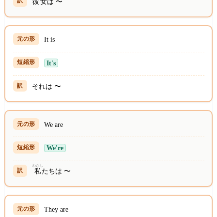
彼女
は 〜
It is
It's
それは 〜
We are
We're
わたし
私
たちは 〜
They are