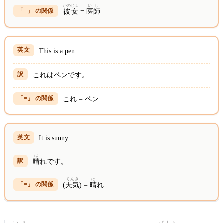
かのじょ
い
し
彼女
=
医
師
This is a pen.
これはペンです。
これ = ペン
It is sunny.
は
晴
れです。
てんき
は
(
天気
) =
晴
れ
いみ
ば
しょ