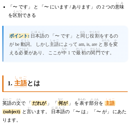
いみ
「〜 です」 と 「〜 にいます / あります」 の 2 つの
意味
くべつ
を
区別
できる
にほんご
おな
やく
わり
ポイント:
日本語
の 「〜 です」 と
同
じ
役
割
をするの
どうし
しゅご
かたち
か
が be
動詞
。 しかし
主語
によって am, is, are と
形
を
変
ひつ
よう
なか
さいしょ
かん
もん
える
必
要
があり、 ここが
中
1 で
最初
の
関
門
です。
しゅご
1.
主語
とは
えいご
ぶん
なに
あらわ
ぶ
ぶん
しゅご
英語
の
文
で 「
だれが
」 「
何
が
」 を
表
す
部
分
を
主語
い
にほんご
(subject)
と
言
います。
日本語
の 「〜 は」 「〜 が」 にあた
ります。