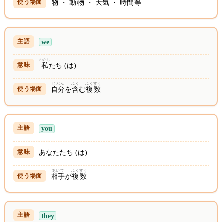
物
・
動物
・
天気
・
時間
等
we
わたし
私
たち (は)
じぶん
ふく
ふくすう
自分
を
含
む
複数
you
あなたたち (は)
あいて
ふくすう
相手
が
複数
they