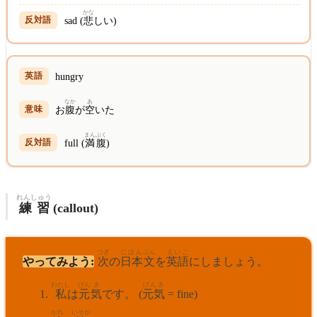
かな
sad (
悲
しい)
hungry
なか
あ
お
腹
が
空
いた
まんぷく
full (
満腹
)
れんしゅう
練習
(callout)
つぎ
にほん
ぶん
えいご
やってみよう:
次
の
日本
文
を
英語
にしましょう。
わたし
げん
き
げんき
私
は
元
気
です。 (
元気
= fine)
かれ
いそが