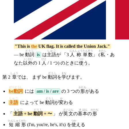
"This is
the
UK flag. It is called the Union Jack."
どうし
しゅご
にん
しょう
たん
すう
わたし
— be
動詞
is
は
主語
が 「3
人
称
単
数
」 (
私
・あ
い
がい
ひと
つか
なた
以
外
の 1
人
/ 1 つ) のときに
使
う。
しょう
どうし
まな
第 2
章
では、 まず be
動詞
を
学
びます。
びーどうし
かたち
be動詞
には
am / is / are
の 3 つの
形
がある
しゅご
どうし
か
主語
によって be
動詞
が
変
わる
しゅご
どうし
えいぶん
き
ほん
かたち
「
主語
+ be
動詞
+ 〜
」 が
英文
の
基
本
の
形
たんしゅく
がた
つか
短縮
形
(I'm, you're, he's, it's) を
使
える