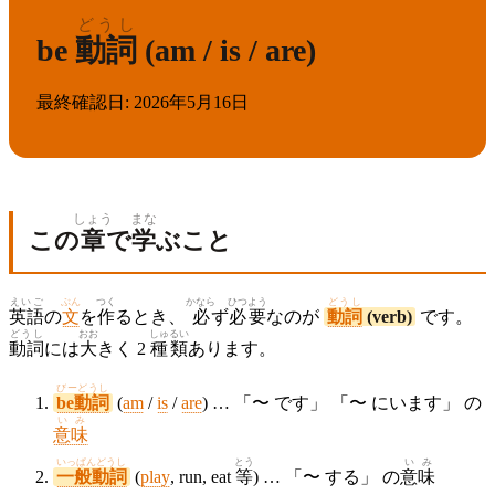
どうし
be
動詞
(am / is / are)
最終確認日
:
2026年5月16日
しょう
まな
この
章
で
学
ぶこと
えいご
ぶん
つく
かなら
ひつ
よう
どうし
英語
の
文
を
作
るとき、
必
ず
必
要
なのが
動詞
(verb)
です。
どうし
おお
しゅ
るい
動詞
には
大
きく 2
種
類
あります。
びーどうし
be動詞
(
am
/
is
/
are
) … 「〜 です」 「〜 にいます」 の
いみ
意味
いっぱんどうし
とう
いみ
一般動詞
(
play
, run, eat
等
) … 「〜 する」 の
意味