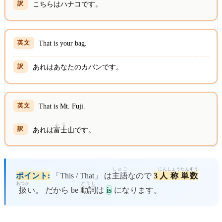
こちらはハナコです。
That is your bag.
あれはあなたのカバンです。
That is Mt. Fuji.
ふ
じ
あれは
富
士
山です。
しゅご
にんしょう
たんすう
ポイント:
「This / That」 は
主語
なので
3
人称
単数
あつか
どうし
扱
い。 だから be
動詞
は
is
になります。