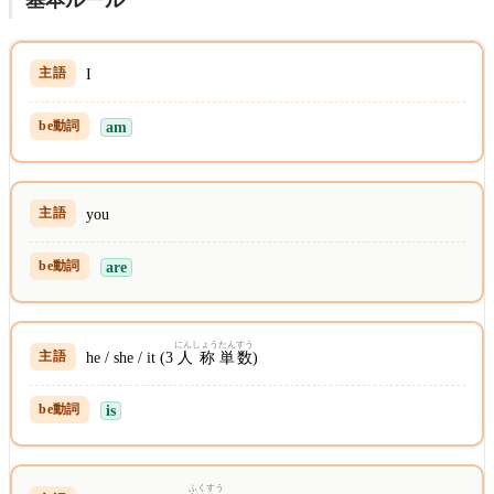
基本
ルール
I
am
you
are
にんしょう
たんすう
he / she / it (3
人称
単数
)
is
ふくすう