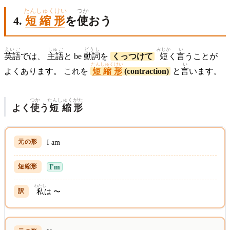
たんしゅくけい
つか
4.
短縮形
を
使
おう
えいご
しゅご
どうし
みじか
い
英語
では、
主語
と be
動詞
を
くっつけて
短
く
言
うことが
たんしゅくけい
い
よくあります。 これを
短縮形
(contraction)
と
言
います。
つか
たんしゅく
がた
よく
使
う
短縮
形
I am
I'm
わたし
私
は 〜