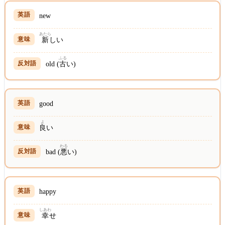
new
あたら
新
しい
ふる
old (
古
い)
good
よ
良
い
わる
bad (
悪
い)
happy
しあわ
幸
せ