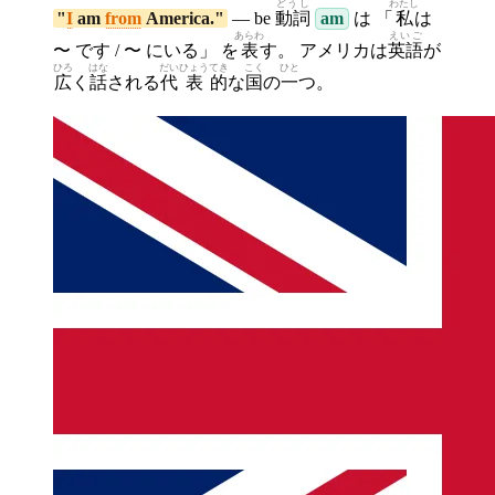
どうし
わたし
"
I
am
from
America."
— be
動詞
am
は 「
私
は
あらわ
えいご
〜 です / 〜 にいる」 を
表
す。 アメリカは
英語
が
ひろ
はな
だい
ひょう
てき
こく
ひと
広
く
話
される
代
表
的
な
国
の
一
つ。