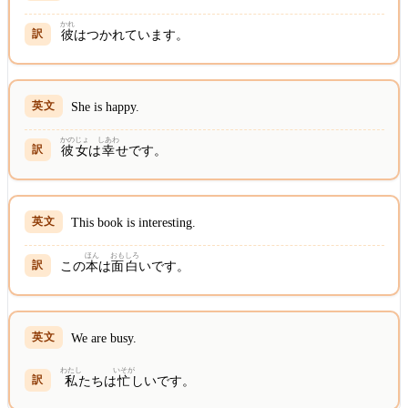
かれ
彼
はつかれています。
She is happy.
かのじょ
しあわ
彼女
は
幸
せです。
This book is interesting.
ほん
おも
しろ
この
本
は
面
白
いです。
We are busy.
わたし
いそが
私
たちは
忙
しいです。