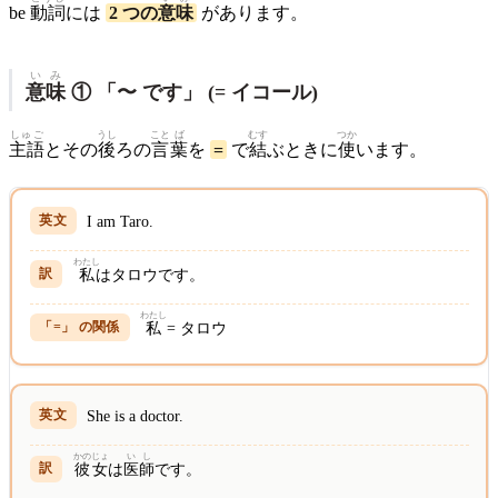
be
動詞
には
2 つの
意味
があります。
いみ
意味
① 「〜 です」 (= イコール)
しゅご
うし
こと
ば
むす
つか
主語
とその
後
ろの
言
葉
を
=
で
結
ぶときに
使
います。
I am Taro.
わたし
私
はタロウです。
わたし
私
= タロウ
She is a doctor.
かのじょ
い
し
彼女
は
医
師
です。