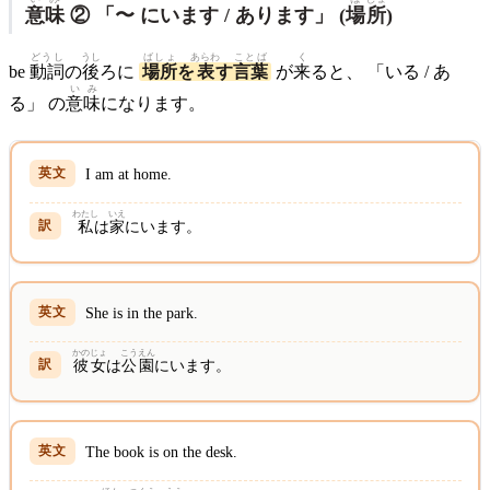
意味
② 「〜 にいます / あります」 (
場
所
)
どうし
うし
ばしょ
あらわ
ことば
く
be
動詞
の
後
ろに
場所
を
表
す
言葉
が
来
ると、 「いる / あ
いみ
る」 の
意味
になります。
I am at home.
わたし
いえ
私
は
家
にいます。
She is in the park.
かのじょ
こう
えん
彼女
は
公
園
にいます。
The book is on the desk.