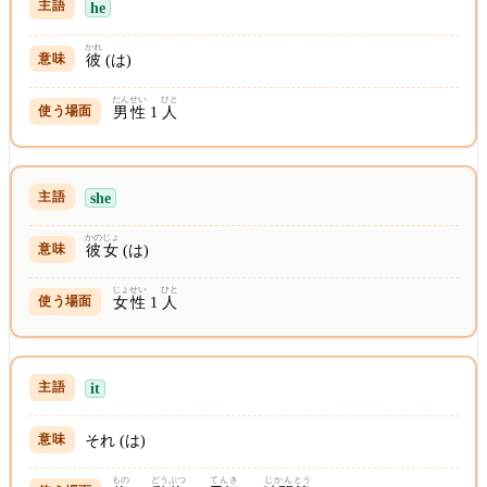
he
かれ
彼
(は)
だんせい
ひと
男性
1
人
she
かのじょ
彼女
(は)
じょせい
ひと
女性
1
人
it
それ (は)
もの
どうぶつ
てんき
じかん
とう