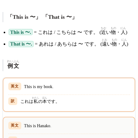
「This is 〜」 「That is 〜」
ちか
もの
にん
This is 〜.
= これは / こちらは 〜 です。 (
近
い
物
・
人
)
とお
もの
にん
That is 〜.
= あれは / あちらは 〜 です。 (
遠
い
物
・
人
)
れいぶん
例文
This is my book.
わたし
ほん
これは
私
の
本
です。
This is Hanako.