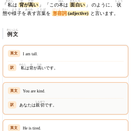
わたし
せ
たか
ほん
おも
しろ
じょう
「
私
は
背
が
高
い
」 「この
本
は
面
白
い
」 のように、
状
たい
よう
す
あらわ
ことば
けいようし
い
態
や
様
子
を
表
す
言葉
を
形容詞
(adjective)
と
言
います。
れいぶん
例文
I am tall.
わたし
せ
たか
私
は
背
が
高
いです。
You are kind.
しん
せつ
あなたは
親
切
です。
He is tired.