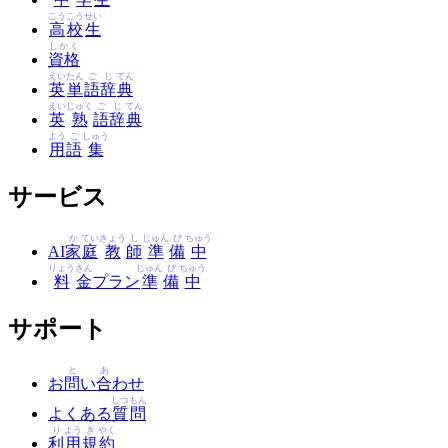
こう
こう
せい
高
校
生
しかく
資格
えい
たん
ご
じ
てん
英
単
語
辞
典
えい
じゅく
ご
じ
てん
英
熟
語
辞
典
よう
ご
しゅう
用
語
集
サービス
か
てい
きょう
し
じゅん
び
ちゅう
AI
家
庭
教
師
準
備
中
りょう
きん
じゅん
び
ちゅう
料
金
プラン
準
備
中
サポート
と
あ
お
問
い
合
わせ
しつ
もん
よくある
質
問
り
よう
き
やく
利
用
規
約