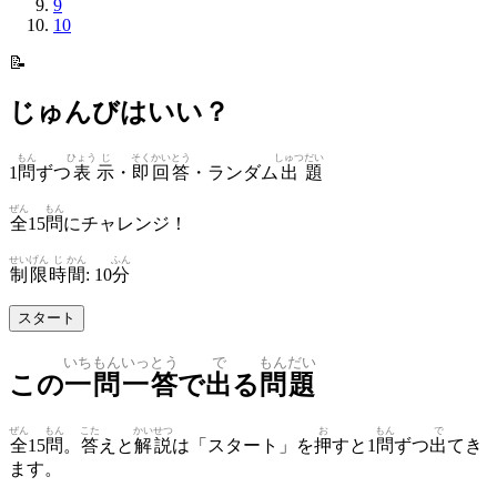
9
10
📝
じゅんびはいい？
もん
ひょう
じ
そく
かい
とう
しゅつ
だい
1
問
ずつ
表
示
・
即
回
答
・ランダム
出
題
ぜん
もん
全
15
問
にチャレンジ！
せい
げん
じ
かん
ふん
制
限
時
間
:
10
分
スタート
いちもんいっとう
で
もんだい
この
一問一答
で
出
る
問題
ぜん
もん
こた
かいせつ
お
もん
で
全
15
問
。
答
えと
解説
は「スタート」を
押
すと1
問
ずつ
出
てき
ます。