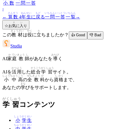
小数
一問一答
›
さんすう
ねんせい
もど
いちもんいっとう
いちらん
←
算数
4
年生
に
戻
る
一問一答
一覧
→
き
い
☆
お
気
に
入
り
きょうざい
やく
た
この
教材
は
役
に
立
ちましたか？
👍 Good
👎 Bad
Studia
か
てい
きょう
し
みちび
AI
家
庭
教
師
があなたを
導
く
かつ
よう
そう
ごう
がく
しゅう
AIを
活
用
した
総
合
学
習
サイト。
しょう
ちゅう
こう
ぜん
きょう
か
し
かく
小
中
高
の
全
教
科
から
資
格
まで、
まな
あなたの
学
びをサポートします。
がく
しゅう
学
習
コンテンツ
しょう
がく
せい
小
学
生
ちゅう
がく
せい
中
学
生