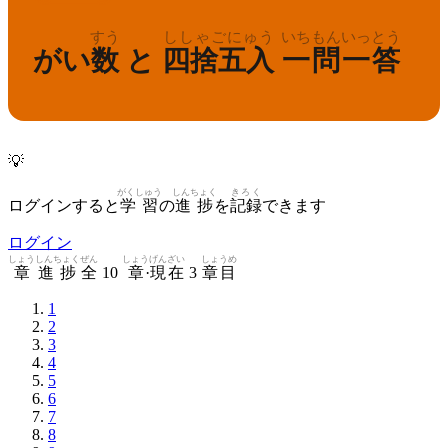
すう
ししゃごにゅう
いちもんいっとう
がい
数
と
四捨五入
一問一答
💡
がくしゅう
しんちょく
きろく
ログインすると
学習
の
進捗
を
記録
できます
ログイン
しょう
しんちょく
ぜん
しょう
げんざい
しょうめ
章
進捗
全
10
章
·
現在
3
章目
1
2
3
4
5
6
7
8