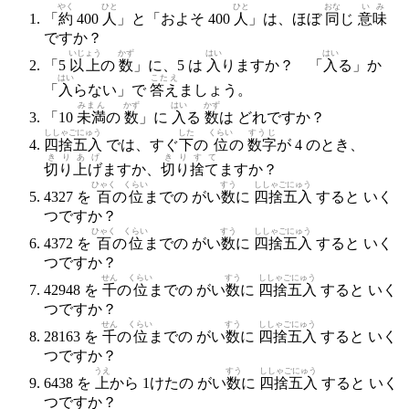
やく
ひと
ひと
おな
いみ
「
約
400
人
」と「およそ 400
人
」は、ほぼ
同
じ
意味
ですか？
いじょう
かず
はい
はい
「5
以上
の
数
」に、5 は
入
りますか？ 「
入
る」か
はい
こたえ
「
入
らない」で
答え
ましょう。
みまん
かず
はい
かず
「10
未満
の
数
」に
入
る
数
は どれですか？
ししゃごにゅう
した
くらい
すうじ
四捨五入
では、すぐ
下
の
位
の
数字
が 4 のとき、
きりあげ
きりすて
切り上げ
ますか、
切り捨て
ますか？
ひゃく
くらい
すう
ししゃごにゅう
4327 を
百
の
位
までの がい
数
に
四捨五入
すると いく
つですか？
ひゃく
くらい
すう
ししゃごにゅう
4372 を
百
の
位
までの がい
数
に
四捨五入
すると いく
つですか？
せん
くらい
すう
ししゃごにゅう
42948 を
千
の
位
までの がい
数
に
四捨五入
すると いく
つですか？
せん
くらい
すう
ししゃごにゅう
28163 を
千
の
位
までの がい
数
に
四捨五入
すると いく
つですか？
うえ
すう
ししゃごにゅう
6438 を
上
から 1けたの がい
数
に
四捨五入
すると いく
つですか？