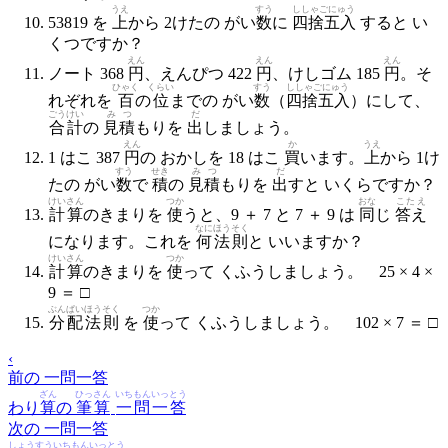
うえ
すう
ししゃごにゅう
53819 を
上
から 2けたの がい
数
に
四捨五入
すると い
くつですか？
えん
えん
えん
ノート 368
円
、えんぴつ 422
円
、けしゴム 185
円
。そ
ひゃく
くらい
すう
ししゃごにゅう
れぞれを
百
の
位
までの がい
数
（
四捨五入
）にして、
ごうけい
みつ
だ
合計
の
見積
もりを
出
しましょう。
えん
か
うえ
1 はこ 387
円
の おかしを 18 はこ
買
います。
上
から 1け
すう
せき
みつ
だ
たの がい
数
で
積
の
見積
もりを
出
すと いくらですか？
けいさん
つか
おな
こたえ
計算
のきまりを
使
うと、9 ＋ 7 と 7 ＋ 9 は
同
じ
答え
なに
ほうそく
になります。これを
何
法則
と いいますか？
けいさん
つか
計算
のきまりを
使
って くふうしましょう。 25 × 4 ×
9 ＝ □
ぶんぱい
ほうそく
つか
分配
法則
を
使
って くふうしましょう。 102 × 7 ＝ □
‹
前の 一問一答
ざん
ひっさん
いちもんいっとう
わり
算
の
筆算
一問一答
次の 一問一答
しょうすう
いちもんいっとう