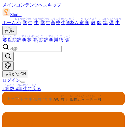
メインコンテンツへスキップ
Studia
しょう
がく
せい
ちゅう
がく
せい
こう
こう
せい
しかく
か
てい
きょう
し
じゅん
び
ちゅう
ホーム
小
学
生
中
学
生
高
校
生
資格
AI
家
庭
教
師
準
備
中
じ
てん
辞
典
▾
えい
たん
ご
じ
てん
えい
じゅく
ご
じ
てん
よう
ご
しゅう
英
単
語
辞
典
英
熟
語
辞
典
用
語
集
ふりがな
ON
ログイン
さんすう
ねんせい
もど
‹
算数
4
年生
に
戻
る
しょうがくせい
さんすう
ねんせい
すう
ししゃごにゅう
いちもんいっとう
トップ
›
›
›
小学生
算数
4
年生
がい
数
と
四捨五入
一問一答
いちもんいっとう
一問一答